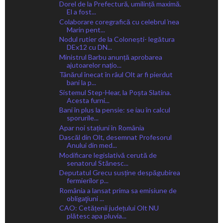
Dorel de la Prefectură, umilință maximă.
El a fost...
Colaborare coregrafică cu celebrul ̕nea
Marin pent...
Nodul rutier de la Colonești- legătura
DEx12 cu DN...
Ministrul Barbu anunță aprobarea
ajutoarelor națio...
Tânărul înecat în râul Olt ar fi pierdut
bani la p...
Sistemul Step-Hear, la Poșta Slatina.
Acesta furni...
Bani în plus la pensie: se iau în calcul
sporurile...
Apar noi stațiuni în România
Dascăl din Olt, desemnat Profesorul
Anului din med...
Modificare legislativă cerută de
senatorul Stănesc...
Deputatul Grecu susține despăgubirea
fermierilor p...
România a lansat prima sa emisiune de
obligaţiuni ...
CAO: Cetățenii județului Olt NU
plătesc apa pluvia...