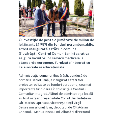
O investiție de peste o jumătate de milion de
lei, finanțată 98% din fonduri nerambursabile,
a fost inaugurată astăzi în comuna
Giuvărăști. Centrul Comunitar Integrat va
asigura locuitorilor servicii medicale la
standarde europene, furnizate integrat cu
cele sociale și educaționale.
Administrația comunei Giuvărăști, condusă de
primarul Daniel Pană, a inaugurat astăzi trei
proiecte realizate cu fonduri europene, cea mai
importantă fiind darea în folosință a Centrului
Comunitar Integrat. Alături de administrația locală
au fost astăzi: președintele Consiliului Județean
Olt -Marius Oprescu, vicepreședinții Virgil
Delureanu și Ionuț Ivan, deputații de Olt Adrian
Chesnoiu, Marius Iancu, Emil Albotă și directorul