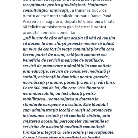
recepționate pentru giuvărășteni! Mulțumim
consultanților implicați!,,
a transmis bucuros
pentru aceste mari realizări primarul Daniel Pană.
Prezent la inaugurare, deputatul Chesnoiu a ținută
să felicite administrația giuvărășteană pentru
proiectul centrului comunitar.
,,Mă bucur de câte ori am ocazia să văd că reușim
să ducem la bun sfârșit proiecte menite să aducă
un plus de confort în viața comunităților din care
facem parte! De acum, cetățenii comunei vor
beneficia de servicii medicale de profilaxie,
servicii de promovare a sănătății în comunitate
prin educație, servicii de consiliere medicală și
socială, asistență la domiciliu pentru gravide,
nou-născuți și mame, pacienți cronici și vârstnici.
Peste 500.000 de lei, din care 98% finanțare
nerambursabilă, au fost alocați pentru
reabilitarea, reamenajarea și dotarea la
standarde europene a acestuia. Este lăudabil
cum administrația locală a reușit să promoveze
incluziunea socială și să combată sărăcia, prin
creșterea accesului persoanelor vulnerabile la
serviciile de asistență medicală comunitară
furnizate integrat cu cele sociale și educaționale.
Centrul Comunitar a beneficiat de lucrări