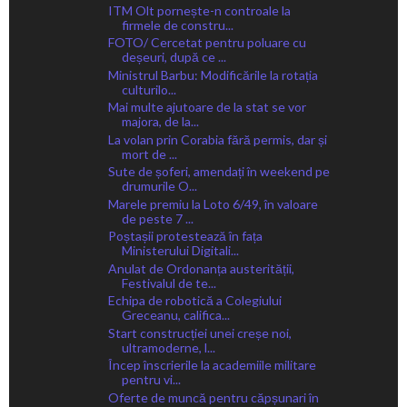
ITM Olt pornește-n controale la
firmele de constru...
FOTO/ Cercetat pentru poluare cu
deșeuri, după ce ...
Ministrul Barbu: Modificările la rotația
culturilo...
Mai multe ajutoare de la stat se vor
majora, de la...
La volan prin Corabia fără permis, dar și
mort de ...
Sute de șoferi, amendați în weekend pe
drumurile O...
Marele premiu la Loto 6/49, în valoare
de peste 7 ...
Poștașii protestează în fața
Ministerului Digitali...
Anulat de Ordonanța austerității,
Festivalul de te...
Echipa de robotică a Colegiului
Greceanu, califica...
Start construcției unei creșe noi,
ultramoderne, l...
Încep înscrierile la academiile militare
pentru vi...
Oferte de muncă pentru căpșunari în