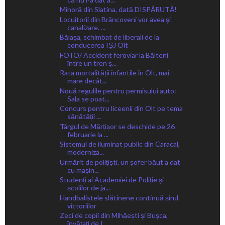
Minoră din Slatina, dată DISPĂRUTĂ!
Locuitorii din Brâncoveni vor avea și
canalizare. ...
Bălașa, schimbat de liberali de la
conducerea IȘJ Olt
FOTO/ Accident feroviar la Bălteni
între un tren ș...
Rata mortalității infantile în Olt, mai
mare decât...
Nouă regulile pentru permisului auto:
Sala se poat...
Concurs pentru liceenii din Olt pe tema
sănătății ...
Târgul de Mărțișor se deschide pe 26
februarie la ...
Sistemul de iluminat public din Caracal,
moderniza...
Urmărit de polițiști, un șofer băut a dat
cu mașin...
Studenți ai Academiei de Poliție și
școlilor de ja...
Handbalistele slătinene continuă șirul
victoriilor
Zeci de copii din Mihăești și Bușca,
învățați de I...