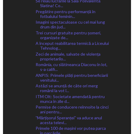
Se reiau lucrările la Sala Polivalentă
Slatina! Co...
Pregătire pentru performanță în
fotbalului feminin...
Imagini spectaculoase cu cel mai lung
drum din jud...
Trei cursuri gratuite pentru șomeri,
organizate de...
A început reabilitarea termică a Liceului
Tehnolog...
Zeci de animale, salvate de violența
proprietarilo...
România, cu slătineanca Diaconu în lot,
s-a califi...
ANPIS: Primele plăți pentru beneficiarii
venitului...
Astăzi se anunță de câte ori merg
românii la vot î...
ITM Olt: Societate amendată pentru
munca în zile d...
Permise de conducere reînnoite la cinci
ani pentru...
ˮMărțișorul Speranțeiˮ va aduce anul
acesta televi...
Primele 100 de mașini vor putea parca
în parcările...