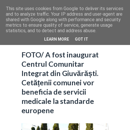
This site uses cookies from Google to deliver its services
and to analyze traffic. Your IP address and user-agent are
shared with Google along with performance and security
metrics to ensure quality of service, generate usage
statistics, and to detect and address abuse.
LEARN MORE
GOT IT
FOTO/ A fost inaugurat
Centrul Comunitar
Integrat din Giuvărăști.
Cetățenii comunei vor
beneficia de servicii
medicale la standarde
europene