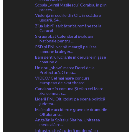
Școala ,,Virgil Mazilescuˮ Corabia, în plin
proces...
Violența în școlile din Olt, în scădere
ușoară. 54...
Ziua iubirii, sărbătorită românește la
Caracal
S-a aprobat Calendarul Evaluării
Naționale pentru ...
PSD şi PNL vor să meargă pe liste
comune la aleger...
Bani pentru lucrările în derulare în șase
comune d...
Un nou ,,show” marca Dorel de la
Prefectură. O nou...
VIDEO/ Cel mai mare concurs
european de skateboard...
Canalizare în comuna Ștefan cel Mare.
S-a semnat c...
Liderii PNL Olt, izolați pe scena politică
județea...
Mai multe accidente grave de drumurile
Oltului anu...
Angajări la Spitalul Slatina. Unitatea
medicală re...
Infrastructură rutieră modernă cu