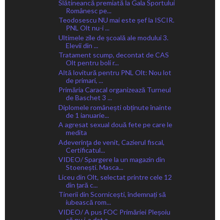
Slătineancă premiată la Gala Sportului
Românesc pe...
Teodosescu NU mai este șef la ISCIR.
PNL Olt nu-i ...
Ultimele zile de școală ale modului 3.
Elevii din ...
Tratament scump, decontat de CAS
Olt pentru boli r...
Altă lovitură pentru PNL Olt: Nou lot
de primari, ...
Primăria Caracal organizează Turneul
de Baschet 3 ...
Diplomele românești obținute înainte
de 1 ianuarie...
A agresat sexual două fete pe care le
medita
Adeverinţa de venit, Cazierul fiscal,
Certificatul...
VIDEO/ Spargere la un magazin din
Stoenești. Masca...
Liceu din Olt, selectat printre cele 12
din țară c...
Tinerii din Scornicești, îndemnați să
iubească rom...
VIDEO/ A pus FOC Primăriei Pleșoiu
că nu i-a dat a...