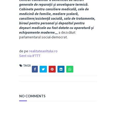
generale de reparații și anvelopare termică.
Cabinete pentru consiliere medicală, cele de
medicină de familie, mediere școlară,
consiliere/asistență socială, sala de tratamente,
biroul pentru personal și depozitul pentru
deșeuri medicale au fost dotate cu aparatură și
echipamente moderne.,
, a dezvăluit
parlamentarul social-democrat.
de pe
realitateaoltului.ro
Sent via IFTTT
TAGS
NO COMMENTS