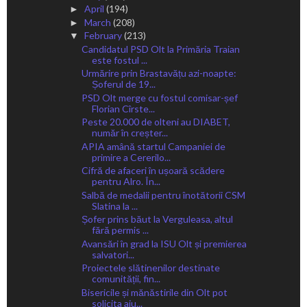
April
(194)
►
March
(208)
►
February
(213)
▼
Candidatul PSD Olt la Primăria Traian
este fostul ...
Urmărire prin Brastavățu azi-noapte:
Șoferul de 19...
PSD Olt merge cu fostul comisar-șef
Florian Cîrste...
Peste 20.000 de olteni au DIABET,
număr în creșter...
APIA amână startul Campaniei de
primire a Cererilo...
Cifră de afaceri în ușoară scădere
pentru Alro. În...
Salbă de medalii pentru înotătorii CSM
Slatina la ...
Șofer prins băut la Verguleasa, altul
fără permis ...
Avansări în grad la ISU Olt și premierea
salvatori...
Proiectele slătinenilor destinate
comunității, fin...
Bisericile și mănăstirile din Olt pot
solicita aju...