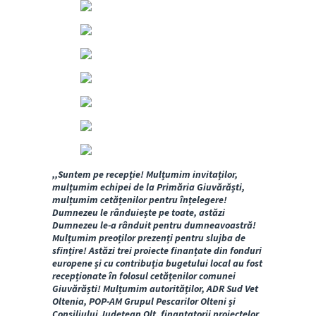
,,Suntem pe recepție!
Mulțumim invitaților,
mulțumim echipei de la Primăria Giuvărăști,
mulțumim cetățenilor pentru înțelegere!
Dumnezeu le rânduiește pe toate, astăzi
Dumnezeu le-a rânduit pentru dumneavoastră!
Mulțumim preoților prezenți pentru slujba de
sfințire! Astăzi trei proiecte finanțate din fonduri
europene și cu contribuția bugetului local au fost
recepționate în folosul cetățenilor comunei
Giuvărăști! Mulțumim autorităților, ADR Sud Vet
Oltenia, POP-AM Grupul Pescarilor Olteni și
Consiliului Județean Olt, finanțatorii proiectelor