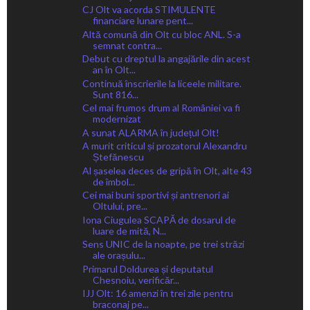
CJ Olt va acorda STIMULENTE
financiare lunare pent...
Altă comună din Olt cu bloc ANL. S-a
semnat contra...
Debut cu dreptul la angajările din acest
an în Olt...
Continuă înscrierile la liceele militare.
Sunt 816...
Cel mai frumos drum al României va fi
modernizat
A sunat ALARMA în județul Olt!
A murit criticul și prozatorul Alexandru
Ștefănescu
Al șaselea deces de gripă în Olt, alte 43
de îmbol...
Cei mai buni sportivi și antrenori ai
Oltului, pre...
Iona Ciugulea SCAPĂ de dosarul de
luare de mită, N...
Sens UNIC de la noapte, pe trei străzi
ale orașulu...
Primarul Doldurea și deputatul
Chesnoiu, verificăr...
IJJ Olt: 16 amenzi în trei zile pentru
braconaj pe...