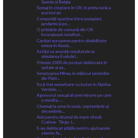
Spania și Belgia
Șomaj în creștere în Olt, în prima lună a
acestui an
Competiții sportive între pompieri,
jandarmi și po...
O primărie de comună din Olt
încurajează natalitat...
Carduri europene pentru dizabilitate
emise în Româ...
Astăzi se anunță rezultatele la
simularea Evaluări...
Primele 2000 de posturi deblocate în
spitale și as...
Senatoarea Mirea, în mijlocul seniorilor
din Piatr...
Încă trei semafoare cu buton în Slatina.
Verdele, ...
Agresorul sexual al unei minore pe care
o medita, ...
Chemați la urne în iunie, septembrie și
decembrie....
Aviz pentru drumul de mare viteză
Craiova- Târgu J...
S-au deblocat plățile pentru ajutoarele
oferite fe...