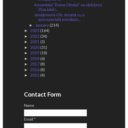
Ansamblul ˮDoina Oltuluiˮ va sărbători
Ziua iubiri...
Jandarmeria Olt, dotată cu o
autospecială prevăzut...
January
(214)
►
2023
(164)
►
2022
(34)
►
2021
(3)
►
2020
(31)
►
2019
(18)
►
2018
(6)
►
2017
(8)
►
2016
(8)
►
2015
(4)
►
Contact Form
Name
Email
*