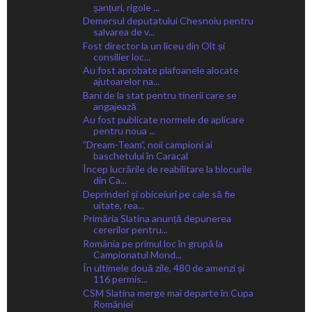
șanțuri, rigole ...
Demersul deputatului Chesnoiu pentru
salvarea de v...
Fost director la un liceu din Olt și
consilier loc...
Au fost aprobate plafoanele alocate
ajutoarelor na...
Bani de la stat pentru tinerii care se
angajează
Au fost publicate normele de aplicare
pentru noua ...
”Dream-Team”, noii campioni ai
baschetului în Caracal
Încep lucrările de reabilitare la blocurile
din Ca...
Deprinderi şi obiceiuri pe cale să fie
uitate, rea...
Primăria Slatina anunță depunerea
cererilor pentru...
România pe primul loc în grupă la
Campionatul Mond...
În ultimele două zile, 480 de amenzi și
116 permis...
CSM Slatina merge mai departe în Cupa
României