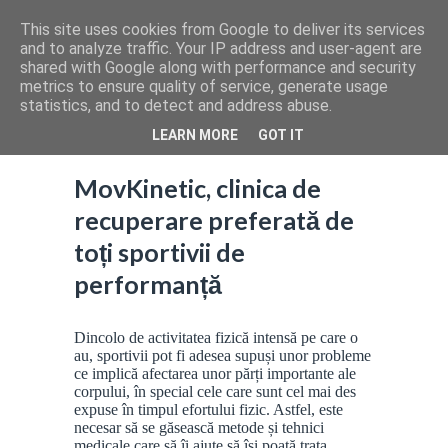
This site uses cookies from Google to deliver its services
and to analyze traffic. Your IP address and user-agent are
shared with Google along with performance and security
metrics to ensure quality of service, generate usage
statistics, and to detect and address abuse.
LEARN MORE
GOT IT
MovKinetic, clinica de
recuperare preferată de
toți sportivii de
performanță
Dincolo de activitatea fizică intensă pe care o
au, sportivii pot fi adesea supuși unor probleme
ce implică afectarea unor părți importante ale
corpului, în special cele care sunt cel mai des
expuse în timpul efortului fizic. Astfel, este
necesar să se găsească metode și tehnici
medicale care să îi ajute să își poată trata