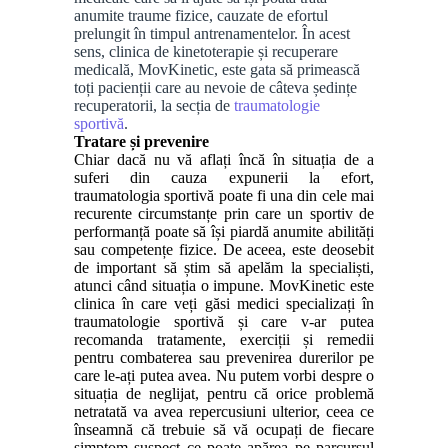
anumite traume fizice, cauzate de efortul
prelungit în timpul antrenamentelor. În acest
sens, clinica de kinetoterapie și recuperare
medicală, MovKinetic, este gata să primească
toți pacienții care au nevoie de câteva ședințe
recuperatorii, la secția de
traumatologie
sportivă
.
Tratare și prevenire
Chiar dacă nu vă aflați încă în situația de a
suferi din cauza expunerii la efort,
traumatologia sportivă poate fi una din cele mai
recurente circumstanțe prin care un sportiv de
performanță poate să își piardă anumite abilități
sau competențe fizice. De aceea, este deosebit
de important să știm să apelăm la specialiști,
atunci când situația o impune. MovKinetic este
clinica în care veți găsi medici specializați în
traumatologie sportivă și care v-ar putea
recomanda tratamente, exerciții și remedii
pentru combaterea sau prevenirea durerilor pe
care le-ați putea avea. Nu putem vorbi despre o
situația de neglijat, pentru că orice problemă
netratată va avea repercusiuni ulterior, ceea ce
înseamnă că trebuie să vă ocupați de fiecare
simptom suspect ce poate apărea pe parcursul