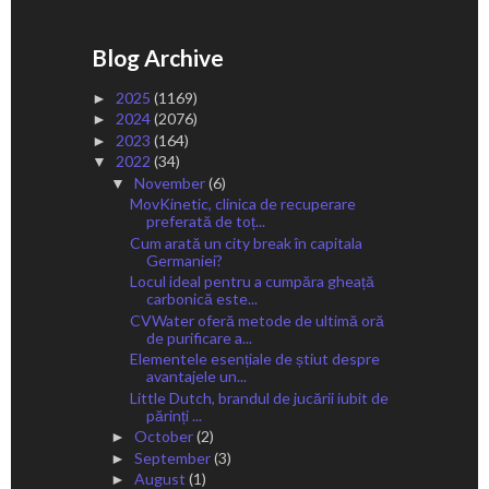
Blog Archive
2025
(1169)
►
2024
(2076)
►
2023
(164)
►
2022
(34)
▼
November
(6)
▼
MovKinetic, clinica de recuperare
preferată de toț...
Cum arată un city break în capitala
Germaniei?
Locul ideal pentru a cumpăra gheață
carbonică este...
CVWater oferă metode de ultimă oră
de purificare a...
Elementele esențiale de știut despre
avantajele un...
Little Dutch, brandul de jucării iubit de
părinți ...
October
(2)
►
September
(3)
►
August
(1)
►