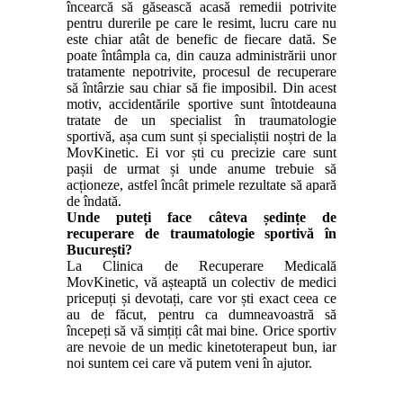
încearcă să găsească acasă remedii potrivite
pentru durerile pe care le resimt, lucru care nu
este chiar atât de benefic de fiecare dată. Se
poate întâmpla ca, din cauza administrării unor
tratamente nepotrivite, procesul de recuperare
să întârzie sau chiar să fie imposibil. Din acest
motiv, accidentările sportive sunt întotdeauna
tratate de un specialist în traumatologie
sportivă, așa cum sunt și specialiștii noștri de la
MovKinetic. Ei vor ști cu precizie care sunt
pașii de urmat și unde anume trebuie să
acționeze, astfel încât primele rezultate să apară
de îndată.
Unde puteți face câteva ședințe de
recuperare de traumatologie sportivă în
București?
La Clinica de Recuperare Medicală
MovKinetic, vă așteaptă un colectiv de medici
pricepuți și devotați, care vor ști exact ceea ce
au de făcut, pentru ca dumneavoastră să
începeți să vă simțiți cât mai bine. Orice sportiv
are nevoie de un medic kinetoterapeut bun, iar
noi suntem cei care vă putem veni în ajutor.