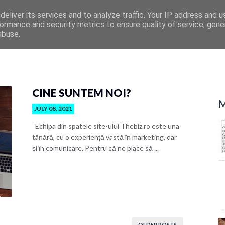
eliver its services and to analyze traffic. Your IP address and 
ormance and security metrics to ensure quality of service, gen
abuse.
CINE SUNTEM NOI?
M
JULY 08, 2021
Echipa din spatele site-ului Thebiz.ro este una
tânără, cu o experiență vastă în marketing, dar
și în comunicare. Pentru că ne place să ...
OLDER POSTS