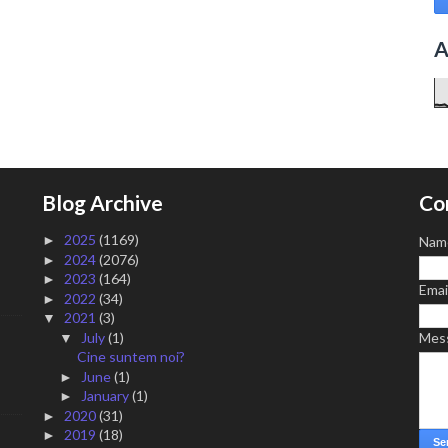
A
Blog Archive
Co
2025
(1169)
►
Nam
2024
(2076)
►
2023
(164)
►
Emai
2022
(34)
►
2021
(3)
▼
July
(1)
Mes
▼
Cine suntem noi?
June
(1)
►
January
(1)
►
2020
(31)
►
2019
(18)
►