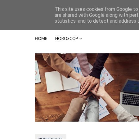
This site uses cookies from Google to d
are shared with Google along with perf
statistics, and to detect and address 
HOME
HOROSCOP
NEWER POSTS