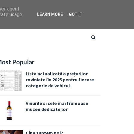
user-agent
erate usage
LEARN MORE
GOT IT
ost Popular
Lista actualizată a prețurilor
rovinietei în 2025 pentru fiecare
categorie de vehicul
Vinurile si cele mai frumoase
muzee dedicate lor
Cine suntem noi?