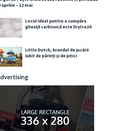
 aprilie – 12 mai
Locul ideal pentru a cumpăra
gheață carbonică este DryIce24
Little Dutch, brandul de jucării
iubit de părinți și de pitici
dvertising