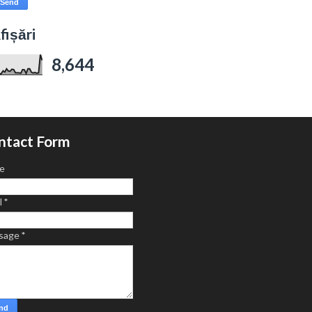
fișări
8,644
ntact Form
e
l
*
sage
*