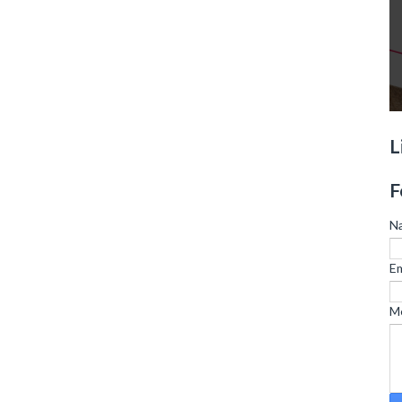
L
F
N
Em
M