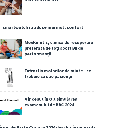
n smartwatch iti aduce mai mult confort
MovKinetic, clinica de recuperare
preferată de toți sportivii de
performanță
Extracția molarilor de minte - ce
trebuie să știe pacienții
A început în Olt simularea
examenului de BAC 2024
ârgul de Paște Craiova 2024 deschis în perioada