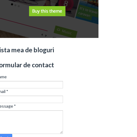
ista mea de bloguri
ormular de contact
ame
ail
*
essage
*