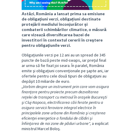
Astăzi, România a lansat prima sa emisiune
de obligaţiuni verzi, obligațiuni destinate
protejării mediului înconjurător și
combaterii schimbărilor climatice, o măsură
care vizează diversificarea bazei de
investitori în contextul cererii în creştere
pentru obligaţiunile verzi.
Obligaţiunile verzi pe 12 ani au un spread de 345
puncte de bază peste mid-swaps, iar preţul final
ar urma să fie fixat joi seara. În paralel, România
emite şi obligaţiuni convenţionale pe şapte ani, iar
ofertele pentru cele două tipuri de obligaţiuni au
depăşit 10 miliarde de euro.
,,Vorbim despre un instrument prin care vom asigura
finanţare pentru proiecte precum dezvoltarea
reţelei de transport cu metroul în oraşele Bucureşti
şi Cluj-Napoca, electrificarea căii ferate pentru a
asigura servicii feroviare integral electrice în
principalele zone urbane din România şi creşterea
eficienţei energetice a fondului de clădiri şi
înfiinţarea de noi zone de păduri urbane",
a explicat
ministrul Marcel Boloş.