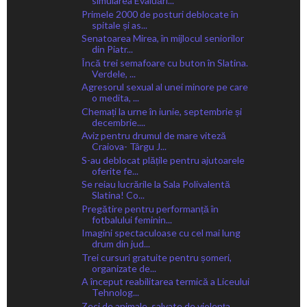
simularea Evaluări...
Primele 2000 de posturi deblocate în
spitale și as...
Senatoarea Mirea, în mijlocul seniorilor
din Piatr...
Încă trei semafoare cu buton în Slatina.
Verdele, ...
Agresorul sexual al unei minore pe care
o medita, ...
Chemați la urne în iunie, septembrie și
decembrie....
Aviz pentru drumul de mare viteză
Craiova- Târgu J...
S-au deblocat plățile pentru ajutoarele
oferite fe...
Se reiau lucrările la Sala Polivalentă
Slatina! Co...
Pregătire pentru performanță în
fotbalului feminin...
Imagini spectaculoase cu cel mai lung
drum din jud...
Trei cursuri gratuite pentru șomeri,
organizate de...
A început reabilitarea termică a Liceului
Tehnolog...
Zeci de animale, salvate de violența