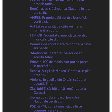
proprietarilo...
România, cu slătineanca Diaconu în lot,
s-a califi...
ANPIS: Primele plăți pentru beneficiarii
venitului...
Astăzi se anunță de câte ori merg
românii la vot î...
ITM Olt: Societate amendată pentru
munca în zile d...
Permise de conducere reînnoite la cinci
ani pentru...
ˮMărțișorul Speranțeiˮ va aduce anul
acesta televi...
Primele 100 de mașini vor putea parca
în parcările...
Școala ,,Virgil Mazilescuˮ Corabia, în plin
proces...
Violența în școlile din Olt, în scădere
ușoară. 54...
Ziua iubirii, sărbătorită românește la
Caracal
S-a aprobat Calendarul Evaluării
Naționale pentru ...
PSD şi PNL vor să meargă pe liste
comune la aleger...