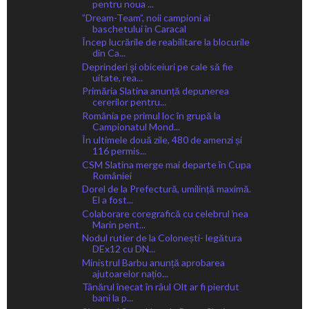
pentru noua ...
”Dream-Team”, noii campioni ai
baschetului în Caracal
Încep lucrările de reabilitare la blocurile
din Ca...
Deprinderi şi obiceiuri pe cale să fie
uitate, rea...
Primăria Slatina anunță depunerea
cererilor pentru...
România pe primul loc în grupă la
Campionatul Mond...
În ultimele două zile, 480 de amenzi și
116 permis...
CSM Slatina merge mai departe în Cupa
României
Dorel de la Prefectură, umilință maximă.
El a fost...
Colaborare coregrafică cu celebrul ̕nea
Marin pent...
Nodul rutier de la Colonești- legătura
DEx12 cu DN...
Ministrul Barbu anunță aprobarea
ajutoarelor națio...
Tânărul înecat în râul Olt ar fi pierdut
bani la p...