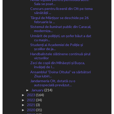
Sala se poat...
Concurs pentru liceenii din Olt pe tema
sănătății ...
Târgul de Mărțișor se deschide pe 26
februarie la ...
Sistemul de iluminat public din Caracal,
moderniza...
Urmărit de polițiști, un șofer băut a dat
cu mașin...
Studenți ai Academiei de Poliție și
școlilor de ja...
Handbalistele slătinene continuă șirul
victoriilor
Zeci de copii din Mihăești și Bușca,
învățați de I...
Ansamblul ˮDoina Oltuluiˮ va sărbători
Ziua iubiri...
Jandarmeria Olt, dotată cu o
autospecială prevăzut...
January
(214)
►
2023
(164)
►
2022
(34)
►
2021
(3)
►
2020
(31)
►