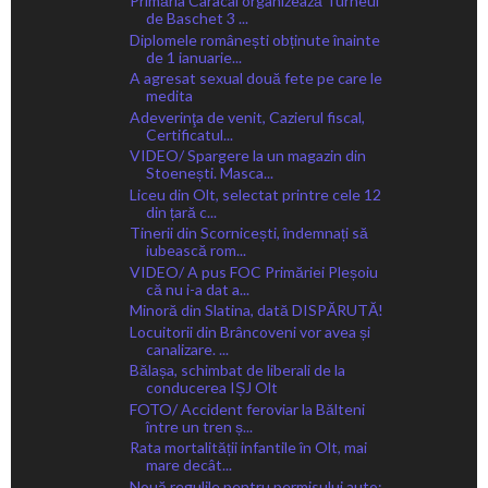
Primăria Caracal organizează Turneul
de Baschet 3 ...
Diplomele românești obținute înainte
de 1 ianuarie...
A agresat sexual două fete pe care le
medita
Adeverinţa de venit, Cazierul fiscal,
Certificatul...
VIDEO/ Spargere la un magazin din
Stoenești. Masca...
Liceu din Olt, selectat printre cele 12
din țară c...
Tinerii din Scornicești, îndemnați să
iubească rom...
VIDEO/ A pus FOC Primăriei Pleșoiu
că nu i-a dat a...
Minoră din Slatina, dată DISPĂRUTĂ!
Locuitorii din Brâncoveni vor avea și
canalizare. ...
Bălașa, schimbat de liberali de la
conducerea IȘJ Olt
FOTO/ Accident feroviar la Bălteni
între un tren ș...
Rata mortalității infantile în Olt, mai
mare decât...
Nouă regulile pentru permisului auto: