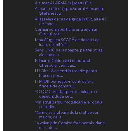
A sunat ALARMA în județul Olt!
A murit criticul și prozatorul Alexandru
Ștefănescu
Al șaselea deces de gripă în Olt, alte 43
de îmbol...
Cei mai buni sportivi și antrenori ai
Oltului, pre...
Iona Ciugulea SCAPĂ de dosarul de
luare de mită, N...
Sens UNIC de la noapte, pe trei străzi
ale orașulu...
Primarul Doldurea și deputatul
Chesnoiu, verificăr...
IJJ Olt: 16 amenzi în trei zile pentru
braconaj pe...
ITM Olt pornește-n controale la
firmele de constru...
FOTO/ Cercetat pentru poluare cu
deșeuri, după ce ...
Ministrul Barbu: Modificările la rotația
culturilo...
Mai multe ajutoare de la stat se vor
majora, de la...
La volan prin Corabia fără permis, dar și
mort de ...