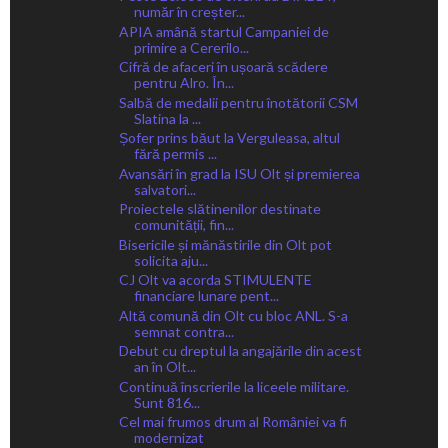
număr în creșter...
APIA amână startul Campaniei de
primire a Cererilo...
Cifră de afaceri în ușoară scădere
pentru Alro. În...
Salbă de medalii pentru înotătorii CSM
Slatina la ...
Șofer prins băut la Verguleasa, altul
fără permis ...
Avansări în grad la ISU Olt și premierea
salvatori...
Proiectele slătinenilor destinate
comunității, fin...
Bisericile și mănăstirile din Olt pot
solicita aju...
CJ Olt va acorda STIMULENTE
financiare lunare pent...
Altă comună din Olt cu bloc ANL. S-a
semnat contra...
Debut cu dreptul la angajările din acest
an în Olt...
Continuă înscrierile la liceele militare.
Sunt 816...
Cel mai frumos drum al României va fi
modernizat