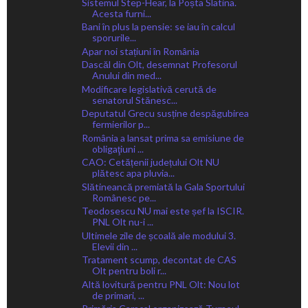
Sistemul Step-Hear, la Poșta Slatina.
Acesta furni...
Bani în plus la pensie: se iau în calcul
sporurile...
Apar noi stațiuni în România
Dascăl din Olt, desemnat Profesorul
Anului din med...
Modificare legislativă cerută de
senatorul Stănesc...
Deputatul Grecu susține despăgubirea
fermierilor p...
România a lansat prima sa emisiune de
obligaţiuni ...
CAO: Cetățenii județului Olt NU
plătesc apa pluvia...
Slătineancă premiată la Gala Sportului
Românesc pe...
Teodosescu NU mai este șef la ISCIR.
PNL Olt nu-i ...
Ultimele zile de școală ale modului 3.
Elevii din ...
Tratament scump, decontat de CAS
Olt pentru boli r...
Altă lovitură pentru PNL Olt: Nou lot
de primari, ...