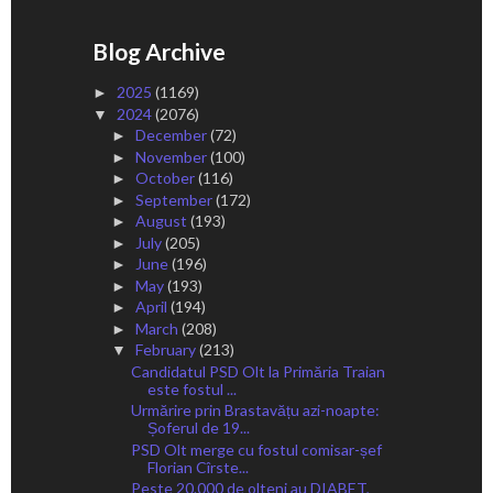
Blog Archive
2025
(1169)
►
2024
(2076)
▼
December
(72)
►
November
(100)
►
October
(116)
►
September
(172)
►
August
(193)
►
July
(205)
►
June
(196)
►
May
(193)
►
April
(194)
►
March
(208)
►
February
(213)
▼
Candidatul PSD Olt la Primăria Traian
este fostul ...
Urmărire prin Brastavățu azi-noapte:
Șoferul de 19...
PSD Olt merge cu fostul comisar-șef
Florian Cîrste...
Peste 20.000 de olteni au DIABET,