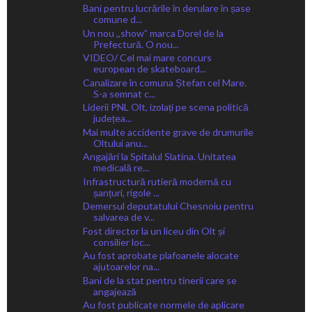
Bani pentru lucrările în derulare în șase
comune d...
Un nou ,,show” marca Dorel de la
Prefectură. O nou...
VIDEO/ Cel mai mare concurs
european de skateboard...
Canalizare în comuna Ștefan cel Mare.
S-a semnat c...
Liderii PNL Olt, izolați pe scena politică
județea...
Mai multe accidente grave de drumurile
Oltului anu...
Angajări la Spitalul Slatina. Unitatea
medicală re...
Infrastructură rutieră modernă cu
șanțuri, rigole ...
Demersul deputatului Chesnoiu pentru
salvarea de v...
Fost director la un liceu din Olt și
consilier loc...
Au fost aprobate plafoanele alocate
ajutoarelor na...
Bani de la stat pentru tinerii care se
angajează
Au fost publicate normele de aplicare