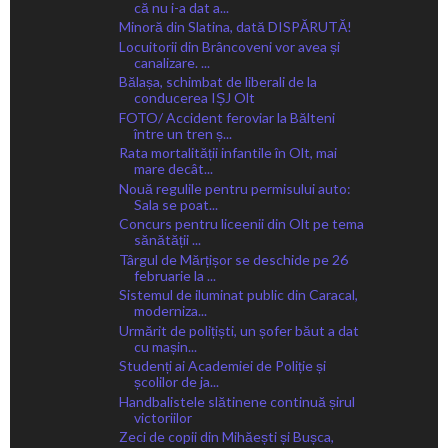
că nu i-a dat a...
Minoră din Slatina, dată DISPĂRUTĂ!
Locuitorii din Brâncoveni vor avea și
canalizare. ...
Bălașa, schimbat de liberali de la
conducerea IȘJ Olt
FOTO/ Accident feroviar la Bălteni
între un tren ș...
Rata mortalității infantile în Olt, mai
mare decât...
Nouă regulile pentru permisului auto:
Sala se poat...
Concurs pentru liceenii din Olt pe tema
sănătății ...
Târgul de Mărțișor se deschide pe 26
februarie la ...
Sistemul de iluminat public din Caracal,
moderniza...
Urmărit de polițiști, un șofer băut a dat
cu mașin...
Studenți ai Academiei de Poliție și
școlilor de ja...
Handbalistele slătinene continuă șirul
victoriilor
Zeci de copii din Mihăești și Bușca,