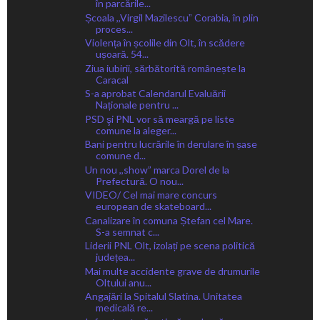
în parcările...
Școala ,,Virgil Mazilescuˮ Corabia, în plin
proces...
Violența în școlile din Olt, în scădere
ușoară. 54...
Ziua iubirii, sărbătorită românește la
Caracal
S-a aprobat Calendarul Evaluării
Naționale pentru ...
PSD şi PNL vor să meargă pe liste
comune la aleger...
Bani pentru lucrările în derulare în șase
comune d...
Un nou ,,show” marca Dorel de la
Prefectură. O nou...
VIDEO/ Cel mai mare concurs
european de skateboard...
Canalizare în comuna Ștefan cel Mare.
S-a semnat c...
Liderii PNL Olt, izolați pe scena politică
județea...
Mai multe accidente grave de drumurile
Oltului anu...
Angajări la Spitalul Slatina. Unitatea
medicală re...