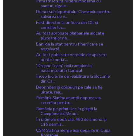
Infrastructură rutieră modernă cu
șanțuri, rigole ...
Demersul deputatului Chesnoiu pentru
salvarea de v...
Fost director la un liceu din Olt și
consilier loc...
Au fost aprobate plafoanele alocate
ajutoarelor na...
Bani de la stat pentru tinerii care se
angajează
Au fost publicate normele de aplicare
pentru noua ...
”Dream-Team”, noii campioni ai
baschetului în Caracal
Încep lucrările de reabilitare la blocurile
din Ca...
Deprinderi şi obiceiuri pe cale să fie
uitate, rea...
Primăria Slatina anunță depunerea
cererilor pentru...
România pe primul loc în grupă la
Campionatul Mond...
În ultimele două zile, 480 de amenzi și
116 permis...
CSM Slatina merge mai departe în Cupa
României