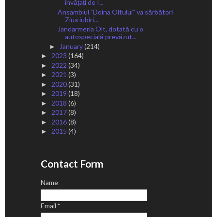
învățați de I...
Ansamblul ˮDoina Oltuluiˮ va sărbători
Ziua iubiri...
Jandarmeria Olt, dotată cu o
autospecială prevăzut...
January
(214)
►
2023
(164)
►
2022
(34)
►
2021
(3)
►
2020
(31)
►
2019
(18)
►
2018
(6)
►
2017
(8)
►
2016
(8)
►
2015
(4)
►
Contact Form
Name
Email
*