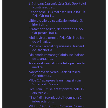
Slătineancă premiată la Gala Sportului
Românesc pe...
Teodosescu NU mai este șef la ISCIR.
PNL Olt nu-i ...
Ultimele zile de școală ale modului 3.
Elevii din ...
Tratament scump, decontat de CAS
Olt pentru boli r...
Altă lovitură pentru PNL Olt: Nou lot
de primari, ...
Primăria Caracal organizează Turneul
de Baschet 3 ...
Diplomele românești obținute înainte
de 1 ianuarie...
A agresat sexual două fete pe care le
medita
Adeverinţa de venit, Cazierul fiscal,
Certificatul...
VIDEO/ Spargere la un magazin din
Stoenești. Masca...
Liceu din Olt, selectat printre cele 12
din țară c...
Tinerii din Scornicești, îndemnați să
iubească rom...
VIDEO/ A pus FOC Primăriei Pleșoiu