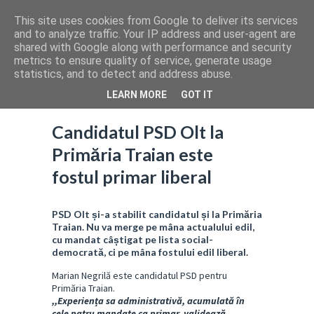
This site uses cookies from Google to deliver its services
and to analyze traffic. Your IP address and user-agent are
shared with Google along with performance and security
metrics to ensure quality of service, generate usage
statistics, and to detect and address abuse.
LEARN MORE
GOT IT
Candidatul PSD Olt la
Primăria Traian este
fostul primar liberal
PSD Olt și-a stabilit candidatul și la Primăria
Traian. Nu va merge pe mâna actualului edil,
cu mandat câștigat pe lista social-
democrată, ci pe mâna fostului edil liberal.
Marian Negrilă este candidatul PSD pentru
Primăria Traian.
,,
Experiența sa administrativă, acumulată în
cele patru mandate ca primar, validează