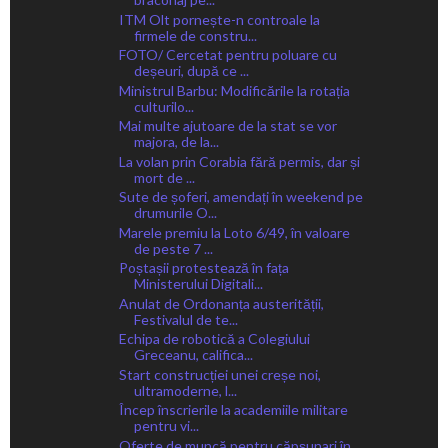
ITM Olt pornește-n controale la
firmele de constru...
FOTO/ Cercetat pentru poluare cu
deșeuri, după ce ...
Ministrul Barbu: Modificările la rotația
culturilo...
Mai multe ajutoare de la stat se vor
majora, de la...
La volan prin Corabia fără permis, dar și
mort de ...
Sute de șoferi, amendați în weekend pe
drumurile O...
Marele premiu la Loto 6/49, în valoare
de peste 7 ...
Poștașii protestează în fața
Ministerului Digitali...
Anulat de Ordonanța austerității,
Festivalul de te...
Echipa de robotică a Colegiului
Greceanu, califica...
Start construcției unei creșe noi,
ultramoderne, l...
Încep înscrierile la academiile militare
pentru vi...
Oferte de muncă pentru căpșunari în