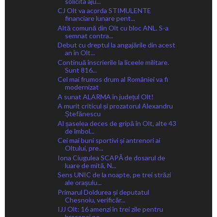
solicita aju...
CJ Olt va acorda STIMULENTE
financiare lunare pent...
Altă comună din Olt cu bloc ANL. S-a
semnat contra...
Debut cu dreptul la angajările din acest
an în Olt...
Continuă înscrierile la liceele militare.
Sunt 816...
Cel mai frumos drum al României va fi
modernizat
A sunat ALARMA în județul Olt!
A murit criticul și prozatorul Alexandru
Ștefănescu
Al șaselea deces de gripă în Olt, alte 43
de îmbol...
Cei mai buni sportivi și antrenori ai
Oltului, pre...
Iona Ciugulea SCAPĂ de dosarul de
luare de mită, N...
Sens UNIC de la noapte, pe trei străzi
ale orașulu...
Primarul Doldurea și deputatul
Chesnoiu, verificăr...
IJJ Olt: 16 amenzi în trei zile pentru
braconaj pe...