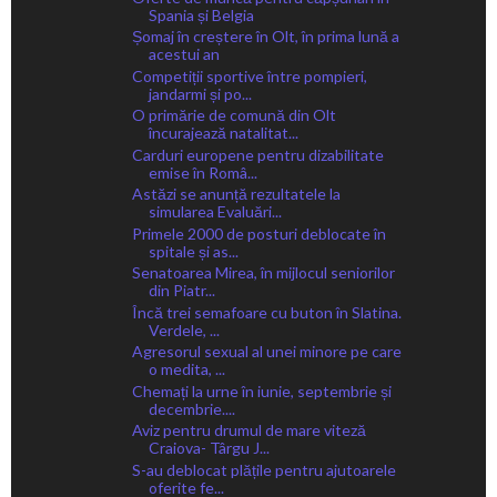
Spania și Belgia
Șomaj în creștere în Olt, în prima lună a
acestui an
Competiții sportive între pompieri,
jandarmi și po...
O primărie de comună din Olt
încurajează natalitat...
Carduri europene pentru dizabilitate
emise în Româ...
Astăzi se anunță rezultatele la
simularea Evaluări...
Primele 2000 de posturi deblocate în
spitale și as...
Senatoarea Mirea, în mijlocul seniorilor
din Piatr...
Încă trei semafoare cu buton în Slatina.
Verdele, ...
Agresorul sexual al unei minore pe care
o medita, ...
Chemați la urne în iunie, septembrie și
decembrie....
Aviz pentru drumul de mare viteză
Craiova- Târgu J...
S-au deblocat plățile pentru ajutoarele
oferite fe...