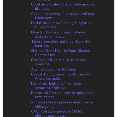
Dorel de la Prefectură, umilință maximă.
El a fost...
Colaborare coregrafică cu celebrul ̕nea
Marin pent...
Nodul rutier de la Colonești- legătura
DEx12 cu DN...
Ministrul Barbu anunță aprobarea
ajutoarelor națio...
Tânărul înecat în râul Olt ar fi pierdut
bani la p...
Sistemul Step-Hear, la Poșta Slatina.
Acesta furni...
Bani în plus la pensie: se iau în calcul
sporurile...
Apar noi stațiuni în România
Dascăl din Olt, desemnat Profesorul
Anului din med...
Modificare legislativă cerută de
senatorul Stănesc...
Deputatul Grecu susține despăgubirea
fermierilor p...
România a lansat prima sa emisiune de
obligaţiuni ...
CAO: Cetățenii județului Olt NU
plătesc apa pluvia...