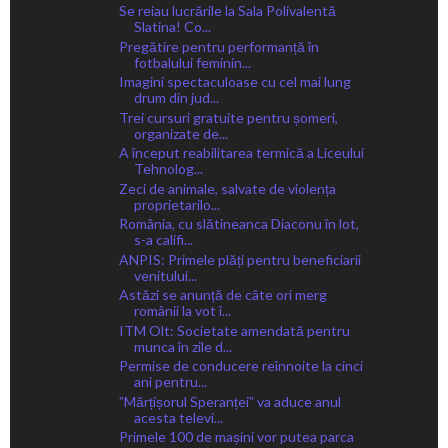
Se reiau lucrările la Sala Polivalentă
Slatina! Co...
Pregătire pentru performanță în
fotbalului feminin...
Imagini spectaculoase cu cel mai lung
drum din jud...
Trei cursuri gratuite pentru șomeri,
organizate de...
A început reabilitarea termică a Liceului
Tehnolog...
Zeci de animale, salvate de violența
proprietarilo...
România, cu slătineanca Diaconu în lot,
s-a califi...
ANPIS: Primele plăți pentru beneficiarii
venitului...
Astăzi se anunță de câte ori merg
românii la vot î...
ITM Olt: Societate amendată pentru
munca în zile d...
Permise de conducere reînnoite la cinci
ani pentru...
ˮMărțișorul Speranțeiˮ va aduce anul
acesta televi...
Primele 100 de mașini vor putea parca