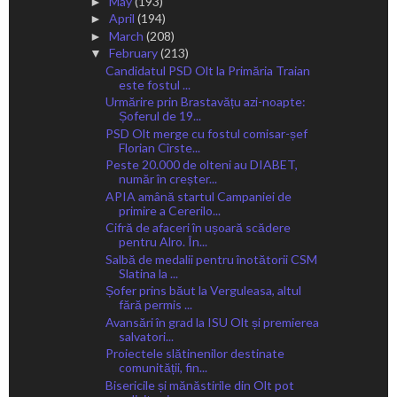
May
(193)
►
April
(194)
►
March
(208)
►
February
(213)
▼
Candidatul PSD Olt la Primăria Traian
este fostul ...
Urmărire prin Brastavățu azi-noapte:
Șoferul de 19...
PSD Olt merge cu fostul comisar-șef
Florian Cîrste...
Peste 20.000 de olteni au DIABET,
număr în creșter...
APIA amână startul Campaniei de
primire a Cererilo...
Cifră de afaceri în ușoară scădere
pentru Alro. În...
Salbă de medalii pentru înotătorii CSM
Slatina la ...
Șofer prins băut la Verguleasa, altul
fără permis ...
Avansări în grad la ISU Olt și premierea
salvatori...
Proiectele slătinenilor destinate
comunității, fin...
Bisericile și mănăstirile din Olt pot