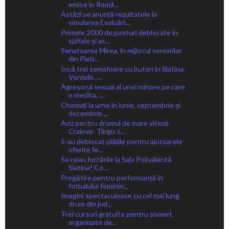
emise în Româ...
Astăzi se anunță rezultatele la
simularea Evaluări...
Primele 2000 de posturi deblocate în
spitale și as...
Senatoarea Mirea, în mijlocul seniorilor
din Piatr...
Încă trei semafoare cu buton în Slatina.
Verdele, ...
Agresorul sexual al unei minore pe care
o medita, ...
Chemați la urne în iunie, septembrie și
decembrie....
Aviz pentru drumul de mare viteză
Craiova- Târgu J...
S-au deblocat plățile pentru ajutoarele
oferite fe...
Se reiau lucrările la Sala Polivalentă
Slatina! Co...
Pregătire pentru performanță în
fotbalului feminin...
Imagini spectaculoase cu cel mai lung
drum din jud...
Trei cursuri gratuite pentru șomeri,
organizate de...