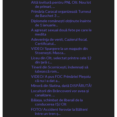
Altă lovitură pentru PNL Olt: Nou lot
de primari, ...
Primăria Caracal organizează Turneul
de Baschet 3 ...
Diplomele românești obținute înainte
de 1 ianuarie...
A agresat sexual două fete pe care le
medita
Adeverinţa de venit, Cazierul fiscal,
Certificatul...
VIDEO/ Spargere la un magazin din
Stoenești. Masca...
Liceu din Olt, selectat printre cele 12
din țară c...
Tinerii din Scornicești, îndemnați să
iubească rom...
VIDEO/ A pus FOC Primăriei Pleșoiu
că nu i-a dat a...
Minoră din Slatina, dată DISPĂRUTĂ!
Locuitorii din Brâncoveni vor avea și
canalizare. ...
Bălașa, schimbat de liberali de la
conducerea IȘJ Olt
FOTO/ Accident feroviar la Bălteni
între un tren ș...