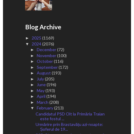
Blog Archive
2025
(1169)
►
2024
(2076)
▼
December
(72)
►
November
(100)
►
October
(116)
►
September
(172)
►
August
(193)
►
July
(205)
►
June
(196)
►
May
(193)
►
April
(194)
►
March
(208)
►
February
(213)
▼
Candidatul PSD Olt la Primăria Traian
este fostul ...
Urmărire prin Brastavățu azi-noapte:
Șoferul de 19...