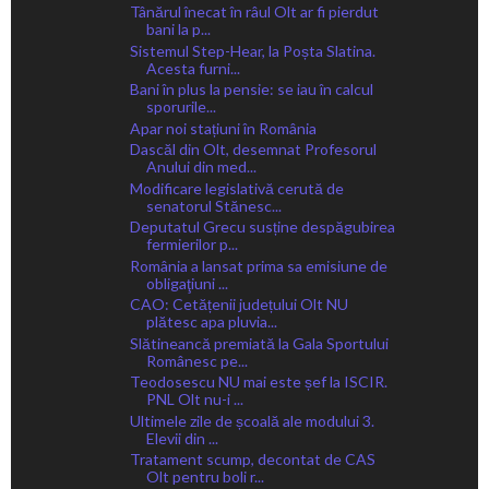
Tânărul înecat în râul Olt ar fi pierdut
bani la p...
Sistemul Step-Hear, la Poșta Slatina.
Acesta furni...
Bani în plus la pensie: se iau în calcul
sporurile...
Apar noi stațiuni în România
Dascăl din Olt, desemnat Profesorul
Anului din med...
Modificare legislativă cerută de
senatorul Stănesc...
Deputatul Grecu susține despăgubirea
fermierilor p...
România a lansat prima sa emisiune de
obligaţiuni ...
CAO: Cetățenii județului Olt NU
plătesc apa pluvia...
Slătineancă premiată la Gala Sportului
Românesc pe...
Teodosescu NU mai este șef la ISCIR.
PNL Olt nu-i ...
Ultimele zile de școală ale modului 3.
Elevii din ...
Tratament scump, decontat de CAS
Olt pentru boli r...