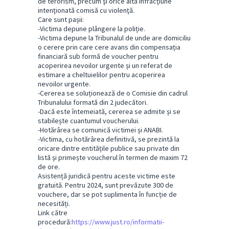
de terorism, precum şi orice altă infracţiune
intenţionată comisă cu violenţă.
Care sunt pașii:
-Victima depune plângere la poliție.
-Victima depune la Tribunalul de unde are domiciliu
o cerere prin care cere avans din compensația
financiară sub formă de voucher pentru
acoperirea nevoilor urgente și un referat de
estimare a cheltuielilor pentru acoperirea
nevoilor urgente.
-Cererea se soluționează de o Comisie din cadrul
Tribunalului formată din 2 judecători.
-Dacă este întemeiată, cererea se admite și se
stabilește cuantumul voucherului.
-Hotărârea se comunică victimei și ANABI.
-Victima, cu hotărârea definitivă, se prezintă la
oricare dintre entitățile publice sau private din
listă și primește voucherul în termen de maxim 72
de ore.
Asistență juridică pentru aceste victime este
gratuită. Pentru 2024, sunt prevăzute 300 de
vouchere, dar se pot suplimenta în funcție de
necesități.
Link către
procedură:
https://www.just.ro/informatii-