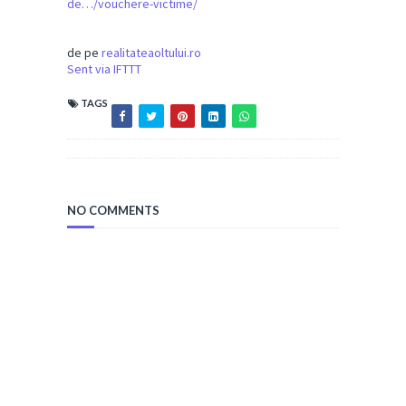
de…/vouchere-victime/
de pe
realitateaoltului.ro
Sent via IFTTT
TAGS
NO COMMENTS