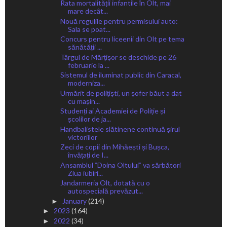
Rata mortalității infantile în Olt, mai
mare decât...
Nouă regulile pentru permisului auto:
Sala se poat...
Concurs pentru liceenii din Olt pe tema
sănătății ...
Târgul de Mărțișor se deschide pe 26
februarie la ...
Sistemul de iluminat public din Caracal,
moderniza...
Urmărit de polițiști, un șofer băut a dat
cu mașin...
Studenți ai Academiei de Poliție și
școlilor de ja...
Handbalistele slătinene continuă șirul
victoriilor
Zeci de copii din Mihăești și Bușca,
învățați de I...
Ansamblul ˮDoina Oltuluiˮ va sărbători
Ziua iubiri...
Jandarmeria Olt, dotată cu o
autospecială prevăzut...
January
(214)
►
2023
(164)
►
2022
(34)
►