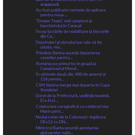
angajează
Au fost publicate normele de aplicare
pentru noua ...
”Dream-Team”, noii campioni ai
baschetului în Caracal
Încep lucrările de reabilitare la blocurile
din Ca...
Deprinderi şi obiceiuri pe cale să fie
uitate, rea...
Primăria Slatina anunță depunerea
cererilor pentru...
România pe primul loc în grupă la
Campionatul Mond...
În ultimele două zile, 480 de amenzi și
116 permis...
CSM Slatina merge mai departe în Cupa
României
Dorel de la Prefectură, umilință maximă.
El a fost...
Colaborare coregrafică cu celebrul ̕nea
Marin pent...
Nodul rutier de la Colonești- legătura
DEx12 cu DN...
Ministrul Barbu anunță aprobarea
ajutoarelor națio...