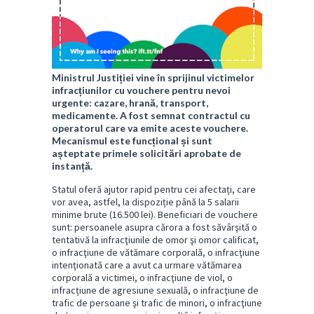
Ministrul Justiției vine în sprijinul victimelor
infracțiunilor cu vouchere pentru nevoi
urgente: cazare, hrană, transport,
medicamente. A fost semnat contractul cu
operatorul care va emite aceste vouchere.
Mecanismul este funcțional și sunt
așteptate primele solicitări aprobate de
instanță.
Statul oferă ajutor rapid pentru cei afectați, care
vor avea, astfel, la dispoziție până la 5 salarii
minime brute (16.500 lei). Beneficiari de vouchere
sunt: persoanele asupra cărora a fost săvârşită o
tentativă la infracţiunile de omor şi omor calificat,
o infracţiune de vătămare corporală, o infracţiune
intenţionată care a avut ca urmare vătămarea
corporală a victimei, o infracţiune de viol, o
infracțiune de agresiune sexuală, o infracţiune de
trafic de persoane şi trafic de minori, o infracţiune