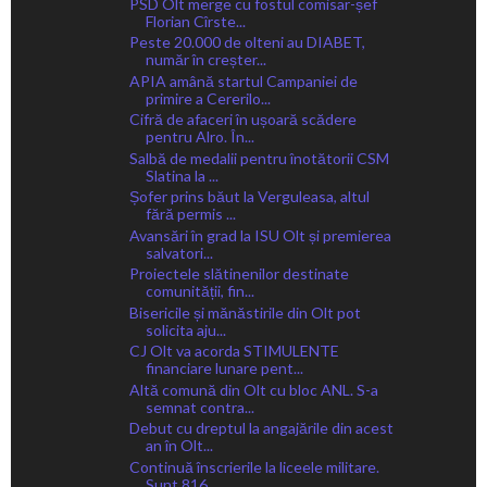
PSD Olt merge cu fostul comisar-șef
Florian Cîrste...
Peste 20.000 de olteni au DIABET,
număr în creșter...
APIA amână startul Campaniei de
primire a Cererilo...
Cifră de afaceri în ușoară scădere
pentru Alro. În...
Salbă de medalii pentru înotătorii CSM
Slatina la ...
Șofer prins băut la Verguleasa, altul
fără permis ...
Avansări în grad la ISU Olt și premierea
salvatori...
Proiectele slătinenilor destinate
comunității, fin...
Bisericile și mănăstirile din Olt pot
solicita aju...
CJ Olt va acorda STIMULENTE
financiare lunare pent...
Altă comună din Olt cu bloc ANL. S-a
semnat contra...
Debut cu dreptul la angajările din acest
an în Olt...
Continuă înscrierile la liceele militare.
Sunt 816...