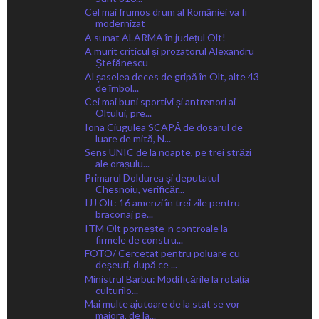
Cel mai frumos drum al României va fi
modernizat
A sunat ALARMA în județul Olt!
A murit criticul și prozatorul Alexandru
Ștefănescu
Al șaselea deces de gripă în Olt, alte 43
de îmbol...
Cei mai buni sportivi și antrenori ai
Oltului, pre...
Iona Ciugulea SCAPĂ de dosarul de
luare de mită, N...
Sens UNIC de la noapte, pe trei străzi
ale orașulu...
Primarul Doldurea și deputatul
Chesnoiu, verificăr...
IJJ Olt: 16 amenzi în trei zile pentru
braconaj pe...
ITM Olt pornește-n controale la
firmele de constru...
FOTO/ Cercetat pentru poluare cu
deșeuri, după ce ...
Ministrul Barbu: Modificările la rotația
culturilo...
Mai multe ajutoare de la stat se vor
majora, de la...