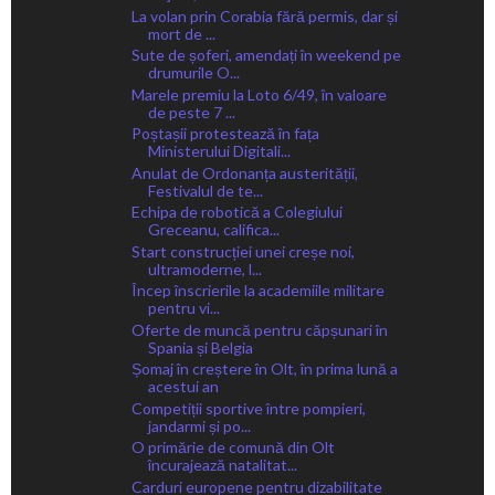
La volan prin Corabia fără permis, dar și
mort de ...
Sute de șoferi, amendați în weekend pe
drumurile O...
Marele premiu la Loto 6/49, în valoare
de peste 7 ...
Poștașii protestează în fața
Ministerului Digitali...
Anulat de Ordonanța austerității,
Festivalul de te...
Echipa de robotică a Colegiului
Greceanu, califica...
Start construcției unei creșe noi,
ultramoderne, l...
Încep înscrierile la academiile militare
pentru vi...
Oferte de muncă pentru căpșunari în
Spania și Belgia
Șomaj în creștere în Olt, în prima lună a
acestui an
Competiții sportive între pompieri,
jandarmi și po...
O primărie de comună din Olt
încurajează natalitat...
Carduri europene pentru dizabilitate