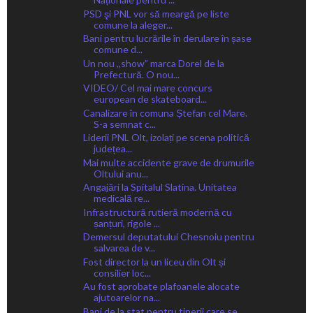
PSD şi PNL vor să meargă pe liste
comune la aleger...
Bani pentru lucrările în derulare în șase
comune d...
Un nou ,,show” marca Dorel de la
Prefectură. O nou...
VIDEO/ Cel mai mare concurs
european de skateboard...
Canalizare în comuna Ștefan cel Mare.
S-a semnat c...
Liderii PNL Olt, izolați pe scena politică
județea...
Mai multe accidente grave de drumurile
Oltului anu...
Angajări la Spitalul Slatina. Unitatea
medicală re...
Infrastructură rutieră modernă cu
șanțuri, rigole ...
Demersul deputatului Chesnoiu pentru
salvarea de v...
Fost director la un liceu din Olt și
consilier loc...
Au fost aprobate plafoanele alocate
ajutoarelor na...
Bani de la stat pentru tinerii care se