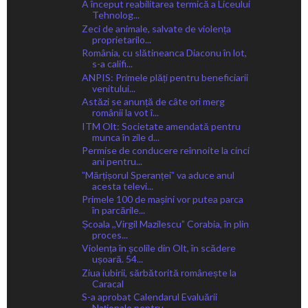
A început reabilitarea termică a Liceului
Tehnolog...
Zeci de animale, salvate de violența
proprietarilo...
România, cu slătineanca Diaconu în lot,
s-a califi...
ANPIS: Primele plăți pentru beneficiarii
venitului...
Astăzi se anunță de câte ori merg
românii la vot î...
ITM Olt: Societate amendată pentru
munca în zile d...
Permise de conducere reînnoite la cinci
ani pentru...
ˮMărțișorul Speranțeiˮ va aduce anul
acesta televi...
Primele 100 de mașini vor putea parca
în parcările...
Școala ,,Virgil Mazilescuˮ Corabia, în plin
proces...
Violența în școlile din Olt, în scădere
ușoară. 54...
Ziua iubirii, sărbătorită românește la
Caracal
S-a aprobat Calendarul Evaluării
Naționale pentru ...