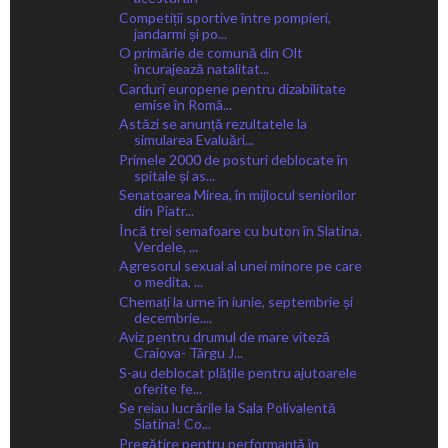
Competiții sportive între pompieri,
jandarmi și po...
O primărie de comună din Olt
încurajează natalitat...
Carduri europene pentru dizabilitate
emise în Româ...
Astăzi se anunță rezultatele la
simularea Evaluări...
Primele 2000 de posturi deblocate în
spitale și as...
Senatoarea Mirea, în mijlocul seniorilor
din Piatr...
Încă trei semafoare cu buton în Slatina.
Verdele, ...
Agresorul sexual al unei minore pe care
o medita, ...
Chemați la urne în iunie, septembrie și
decembrie....
Aviz pentru drumul de mare viteză
Craiova- Târgu J...
S-au deblocat plățile pentru ajutoarele
oferite fe...
Se reiau lucrările la Sala Polivalentă
Slatina! Co...
Pregătire pentru performanță în