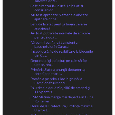
salvarea de v...
Fost director la un liceu din Olt și
consilier loc...
Au fost aprobate plafoanele alocate
ajutoarelor na...
Bani de la stat pentru tinerii care se
angajează
Au fost publicate normele de aplicare
pentru noua ...
”Dream-Team”, noii campioni ai
baschetului în Caracal
Încep lucrările de reabilitare la blocurile
din Ca...
Deprinderi şi obiceiuri pe cale să fie
uitate, rea...
Primăria Slatina anunță depunerea
cererilor pentru...
România pe primul loc în grupă la
Campionatul Mond...
În ultimele două zile, 480 de amenzi și
116 permis...
CSM Slatina merge mai departe în Cupa
României
Dorel de la Prefectură, umilință maximă.
El a fost...