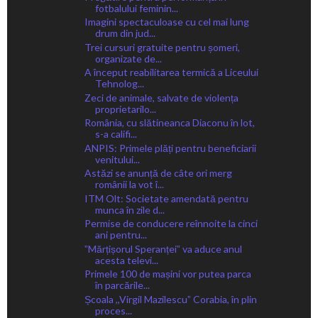
fotbalului feminin...
Imagini spectaculoase cu cel mai lung
drum din jud...
Trei cursuri gratuite pentru șomeri,
organizate de...
A început reabilitarea termică a Liceului
Tehnolog...
Zeci de animale, salvate de violența
proprietarilo...
România, cu slătineanca Diaconu în lot,
s-a califi...
ANPIS: Primele plăți pentru beneficiarii
venitului...
Astăzi se anunță de câte ori merg
românii la vot î...
ITM Olt: Societate amendată pentru
munca în zile d...
Permise de conducere reînnoite la cinci
ani pentru...
ˮMărțișorul Speranțeiˮ va aduce anul
acesta televi...
Primele 100 de mașini vor putea parca
în parcările...
Școala ,,Virgil Mazilescuˮ Corabia, în plin
proces...