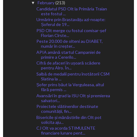
February
(213)
▼
Candidatul PSD Olt la Primăria Traian
este fostul ...
Urmărire prin Brastavățu azi-noapte:
Șoferul de 19...
PSD Olt merge cu fostul comisar-șef
Florian Cîrste...
Peste 20.000 de olteni au DIABET,
număr în creșter...
APIA amână startul Campaniei de
primire a Cererilo...
Cifră de afaceri în ușoară scădere
pentru Alro. În...
Salbă de medalii pentru înotătorii CSM
Slatina la ...
Șofer prins băut la Verguleasa, altul
fără permis ...
Avansări în grad la ISU Olt și premierea
salvatori...
Proiectele slătinenilor destinate
comunității, fin...
Bisericile și mănăstirile din Olt pot
solicita aju...
CJ Olt va acorda STIMULENTE
financiare lunare pent...