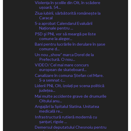
Violența în școlile din Olt, în scădere
ușoară. 54...
Ziua iubirii, sărbătorită românește la
Caracal
S-a aprobat Calendarul Evaluării
Naționale pentru ...
PSD şi PNL vor să meargă pe liste
comune la aleger...
Bani pentru lucrările în derulare în șase
comune d...
Un nou ,,show” marca Dorel de la
Prefectură. O nou...
VIDEO/ Cel mai mare concurs
european de skateboard...
Canalizare în comuna Ștefan cel Mare.
S-a semnat c...
Liderii PNL Olt, izolați pe scena politică
județea...
Mai multe accidente grave de drumurile
Oltului anu...
Angajări la Spitalul Slatina. Unitatea
medicală re...
Infrastructură rutieră modernă cu
șanțuri, rigole ...
Demersul deputatului Chesnoiu pentru