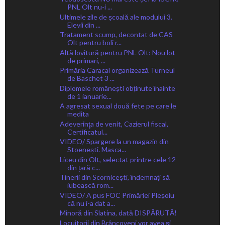
PNL Olt nu-i ...
Ultimele zile de școală ale modului 3.
Elevii din ...
Tratament scump, decontat de CAS
Olt pentru boli r...
Altă lovitură pentru PNL Olt: Nou lot
de primari, ...
Primăria Caracal organizează Turneul
de Baschet 3 ...
Diplomele românești obținute înainte
de 1 ianuarie...
A agresat sexual două fete pe care le
medita
Adeverinţa de venit, Cazierul fiscal,
Certificatul...
VIDEO/ Spargere la un magazin din
Stoenești. Masca...
Liceu din Olt, selectat printre cele 12
din țară c...
Tinerii din Scornicești, îndemnați să
iubească rom...
VIDEO/ A pus FOC Primăriei Pleșoiu
că nu i-a dat a...
Minoră din Slatina, dată DISPĂRUTĂ!
Locuitorii din Brâncoveni vor avea și