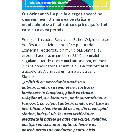
O slătineancă i-a pus la alergat aseară pe
oamenii legii. Urmărirea pe străzile
municipiului s-a finalizat cu oprirea șoferiței
care nu a avea permis.
Polițiștii din cadrul Serviciului Rutier Olt, în timp ce
desfășurau activități specifice pe strada
Ecaterina Teodoroiu, din municipiul Slatina, au
efectuat aseară, în jurul orei 23:10, semnalul
regulamentar de oprire unui autoturism, moment
în care conducătorul acestuia nu s-a conformat și
a accelerat. A urmat o urmărire pe străzile
Slatinei.
,,Polițiștii au procedat la urmărirea
autoturismului, cu semnalele acustice si
luminoase în funcțiune, până pe strada
Drăgănești, din localitate, unde autoturismul a
fost oprit. La volanul autoturismului, polițiștii au
identificat o femeie de 39 de ani, din municipiul
Slatina, județul Olt. În urma verificărilor
efectuate în bazele de date ale Poliției Române,
polițiștii au constatat faptul că femeia nu
posedă permis de conducere pentru nicio