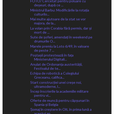
FOTO/ Cercetat pentru poluare cu
deșeuri, după ce ...
Ministrul Barbu: Modificările la rotația
culturilo...
Mai multe ajutoare de la stat se vor
majora, de la...
La volan prin Corabia fără permis, dar și
mort de ...
Sute de șoferi, amendați în weekend pe
drumurile O...
Marele premiu la Loto 6/49, în valoare
de peste 7 ...
Poștașii protestează în fața
Ministerului Digitali...
Anulat de Ordonanța austerității,
Festivalul de te...
Echipa de robotică a Colegiului
Greceanu, califica...
Start construcției unei creșe noi,
ultramoderne, l...
Încep înscrierile la academiile militare
pentru vi...
Oferte de muncă pentru căpșunari în
Spania și Belgia
Șomaj în creștere în Olt, în prima lună a
acestui an