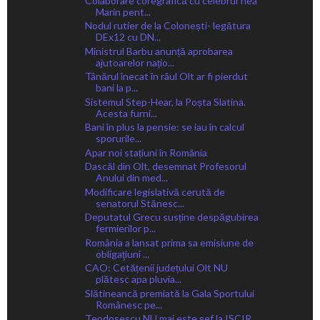
Colaborare coregrafică cu celebrul ̕nea
Marin pent...
Nodul rutier de la Colonești- legătura
DEx12 cu DN...
Ministrul Barbu anunță aprobarea
ajutoarelor națio...
Tânărul înecat în râul Olt ar fi pierdut
bani la p...
Sistemul Step-Hear, la Poșta Slatina.
Acesta furni...
Bani în plus la pensie: se iau în calcul
sporurile...
Apar noi stațiuni în România
Dascăl din Olt, desemnat Profesorul
Anului din med...
Modificare legislativă cerută de
senatorul Stănesc...
Deputatul Grecu susține despăgubirea
fermierilor p...
România a lansat prima sa emisiune de
obligaţiuni ...
CAO: Cetățenii județului Olt NU
plătesc apa pluvia...
Slătineancă premiată la Gala Sportului
Românesc pe...
Teodosescu NU mai este șef la ISCIR.