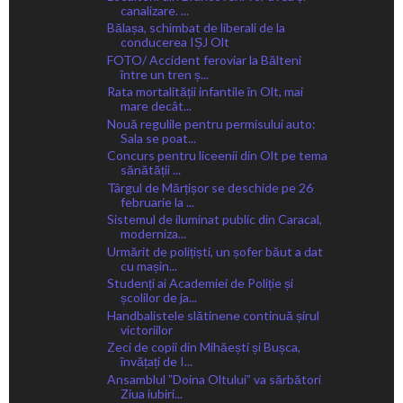
canalizare. ...
Bălașa, schimbat de liberali de la
conducerea IȘJ Olt
FOTO/ Accident feroviar la Bălteni
între un tren ș...
Rata mortalității infantile în Olt, mai
mare decât...
Nouă regulile pentru permisului auto:
Sala se poat...
Concurs pentru liceenii din Olt pe tema
sănătății ...
Târgul de Mărțișor se deschide pe 26
februarie la ...
Sistemul de iluminat public din Caracal,
moderniza...
Urmărit de polițiști, un șofer băut a dat
cu mașin...
Studenți ai Academiei de Poliție și
școlilor de ja...
Handbalistele slătinene continuă șirul
victoriilor
Zeci de copii din Mihăești și Bușca,
învățați de I...
Ansamblul ˮDoina Oltuluiˮ va sărbători
Ziua iubiri...