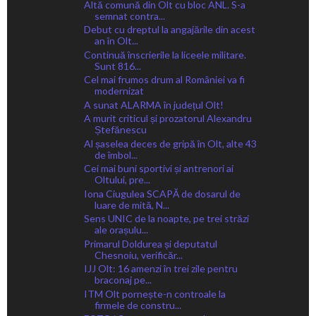
Altă comună din Olt cu bloc ANL. S-a
semnat contra...
Debut cu dreptul la angajările din acest
an în Olt...
Continuă înscrierile la liceele militare.
Sunt 816...
Cel mai frumos drum al României va fi
modernizat
A sunat ALARMA în județul Olt!
A murit criticul și prozatorul Alexandru
Ștefănescu
Al șaselea deces de gripă în Olt, alte 43
de îmbol...
Cei mai buni sportivi și antrenori ai
Oltului, pre...
Iona Ciugulea SCAPĂ de dosarul de
luare de mită, N...
Sens UNIC de la noapte, pe trei străzi
ale orașulu...
Primarul Doldurea și deputatul
Chesnoiu, verificăr...
IJJ Olt: 16 amenzi în trei zile pentru
braconaj pe...
ITM Olt pornește-n controale la
firmele de constru...