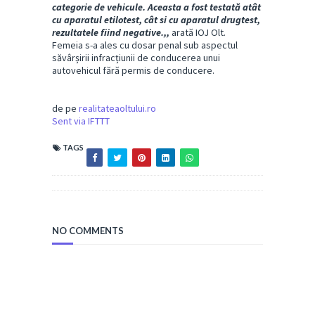
categorie de vehicule. Aceasta a fost testată atât
cu aparatul etilotest, cât si cu aparatul drugtest,
rezultatele fiind negative.,,
arată IOJ Olt.
Femeia s-a ales cu dosar penal sub aspectul
săvârșirii infracțiunii de conducerea unui
autovehicul fără permis de conducere.
de pe
realitateaoltului.ro
Sent via IFTTT
TAGS
NO COMMENTS