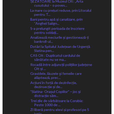
ȘEZĂTOARE la Muzeul Olt: „Arta
cusutului – o poves...
La mare cu prețuri reduse, prin Litoralul
pentru T...
Bani pentru apă și canalizare, prin
ˮAnghel Salign...
S-a prelungit perioada de înscriere
pentru soldați...
Analizează meciurile și gestionează-ți
bankroll-ul...
Dotări la Spitalul Județean de Urgență
Slatina pen...
CAS Olt : Duplicatul cardului de
sănătate nu se ma...
Rocadă între adjuncții polițiilor județene
Olt și ...
Gravidele, lăuzele şi femeile care
alăptează, prec...
Acțiuni în forță de dezinfecție,
dezinsecție și de...
”Slatina- Orașul Copiilor” – joc și
distracție sâm...
Trei zile de sărbătoare la Corabia:
Peste 1000 de ...
Zi liberă pentru elevi și profesori pe 5
iunie