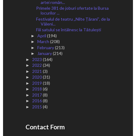
artei român...
Primele 381 de joburi ofertate la Bursa
locurilor ...
Festivalul de teatru ,,Nilte Țăraniˮ, de la
Văleni...
Fiii satului se întâlnesc la Tătulești
April
(194)
►
March
(208)
►
February
(213)
►
January
(214)
►
2023
(164)
►
2022
(34)
►
2021
(3)
►
2020
(31)
►
2019
(18)
►
2018
(6)
►
2017
(8)
►
2016
(8)
►
2015
(4)
►
Contact Form