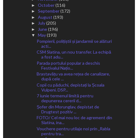
October
(116)
►
September
(172)
►
August
(193)
►
July
(205)
►
June
(196)
►
May
(193)
▼
Pompierii, polițiștii și jandarmii se alături
acti...
CSM Slatina, un nou transfer. La echipă
a fost adu...
Parada portului popular a deschis
Festivalul Națio...
Brastavățu va avea rețea de canalizare,
după cele ...
Copii cu păduchi, depistați la Școala
Vulpeni. DSP...
7 iunie termenul limită pentru
depunerea cererii d...
Șofer din Morunglav, depistat de
Drugtest pozitiv ...
FOTO/ Cel mai nou loc de agrement din
Slatina, ina...
Vouchere pentru utilaje noi prin „Rabla
pentru tra...