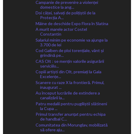
Campanie de prevenire a violenței
domestice la ang...
Doi căței, salvați de polițiștii de la
Protecția A...
Mâine de deschide Expo Flora în Slatina
A murit marele actor Costel
Constantin
Salariul minim pe economie va ajunge la
3.700 de lei
Cod Galben de ploi torențiale, vânt și
grindină pe...
CAS Olt : se mențin valorile asigurării
serviciilo...
Copiii artiști din Olt, premiați la Gala
Excelențe...
Scanere cu raze X la frontieră. Primul,
inaugurat ...
Au început lucrările de extindere a
canalizării la...
Patru medalii pentru pugiliștii slătineni
la Cupa ...
Primul transfer anunțat pentru echipa
de handbal C...
Comunitatea din Morunglav, mobilizată
să ofere aju...