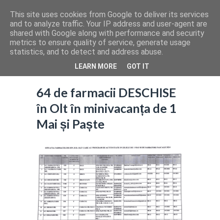
This site uses cookies from Google to deliver its services
and to analyze traffic. Your IP address and user-agent are
shared with Google along with performance and security
metrics to ensure quality of service, generate usage
statistics, and to detect and address abuse.
LEARN MORE
GOT IT
64 de farmacii DESCHISE
în Olt în minivacanța de 1
Mai și Paște