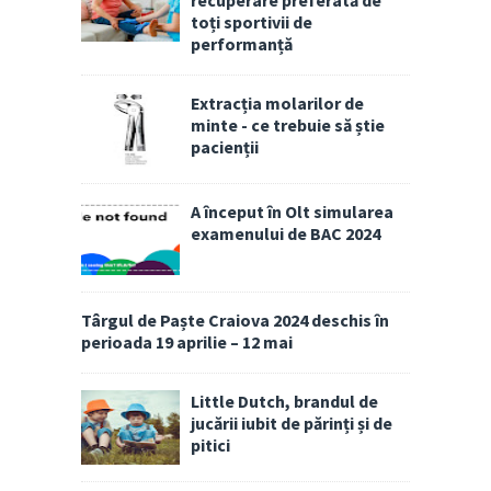
recuperare preferată de
toți sportivii de
performanță
Extracția molarilor de
minte - ce trebuie să știe
pacienții
A început în Olt simularea
examenului de BAC 2024
Târgul de Paște Craiova 2024 deschis în
perioada 19 aprilie – 12 mai
Little Dutch, brandul de
jucării iubit de părinți și de
pitici