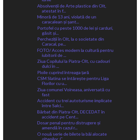
Absolvenții de Arte plastice din Olt,
atestat în f...
Minoră de 13 ani, violată de un
caracalean și șant...
Portofel cu peste 1000 de lei și carduri,
găsit și...
Percheziții în Olt, la o societate din
Caracal, pe...
FOTO/ Acces modern la cultură pentru
iubitorii de ...
Ziua Copilului la Piatra-Olt, cu cadouri
dulci în ...
Ploile cuprind întreaga țară
CSM Slatina se întărește pentru Liga
Florilor cu u...
Ziua comunei Voineasa, aniversată cu
fast
Accident cu trei autoturisme implicate
între Salci...
Bărbat din Piatra-Olt, DECEDAT în
accident pe Cent...
Dosar penal pentru distrugere și
amendă în cazul r...
O nouă serie de bilete la băi alocate
oltenilor. C...