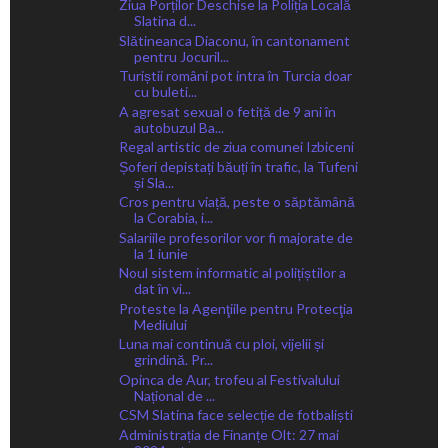
Ziua Porților Deschise la Poliția Locală
Slatina d...
Slătineanca Diaconu, în cantonament
pentru Jocuril...
Turiștii români pot intra în Turcia doar
cu buleti...
A agresat sexual o fetiță de 9 ani în
autobuzul Ba...
Regal artistic de ziua comunei Izbiceni
Șoferi depistați băuți în trafic, la Tufeni
și Sla...
Cros pentru viață, peste o săptămână
la Corabia, i...
Salariile profesorilor vor fi majorate de
la 1 iunie
Noul sistem informatic al polițiștilor a
dat în vi...
Proteste la Agenţiile pentru Protecţia
Mediului
Luna mai continuă cu ploi, vijelii și
grindină. Pr...
Opinca de Aur, trofeu al Festivalului
Național de ...
CSM Slatina face selecție de fotbaliști
Administrația de Finanțe Olt: 27 mai