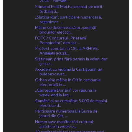
2024 – termen...
Primarul Emiil Moț i-a premiat pe micii
fotbaliști...
,,Slatina Run”, participare numeroasă,
organizare ...
Mâine se desemnează președinții
birourilor elector...
FOTO/ Concursul ,,Prietenii
Pompierilor”, derulat ...
Protest spontan în Olt, la ARHIVE.
Angajații acuză...
Slătinean, prins fără permis la volan, dar
și cu r...
Accident cu victimă la Curtișoara: un
buldoexcavat...
Orban vine mâine în Olt în campanie
electorală în ...
,,Cântecele Dunării” vor răsuna în
week-end la Ian...
Românii și-au cumpărat 5.000 de mașini
electrice d...
Participare numeroasă la Bursa de
joburi din Olt, ...
Numeroase manifestări cultural-
artistice în week-e...
62 cetățeni sirieni ascunși printre saci