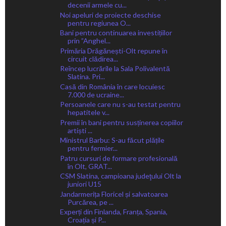
decenii armele cu...
Noi apeluri de proiecte deschise
pentru regiunea O...
Bani pentru continuarea investițiilor
prin ”Anghel...
Primăria Drăgănești-Olt repune în
circuit clădirea...
Reîncep lucrările la Sala Polivalentă
Slatina. Pri...
Casă din România în care locuiesc
7.000 de ucraine...
Persoanele care nu s-au testat pentru
hepatitele v...
Premii în bani pentru susținerea copiilor
artiști ...
Ministrul Barbu: S-au făcut plățile
pentru fermier...
Patru cursuri de formare profesională
în Olt, GRAT...
CSM Slatina, campioana judeţului Olt la
juniori U15
Jandarmerița Floricel și salvatoarea
Purcărea, pe ...
Experți din Finlanda, Franța, Spania,
Croația și P...