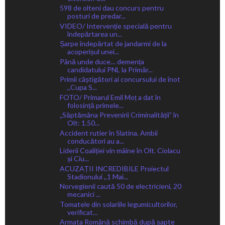
598 de olteni dau concurs pentru
posturi de predar...
VIDEO/ Intervenție specială pentru
îndepărtarea un...
Șarpe îndepărtat de jandarmi de la
acoperișul unei...
Până unde duce… demența
candidatului PNL la Primăr...
Primii câștigători ai concursului de înot
,,Cupa S...
FOTO/ Primarul Emil Moț a dat în
folosință primele...
„Săptămâna Prevenirii Criminalității” în
Olt: 1.50...
Accident rutier în Slatina. Ambii
conducători au a...
Liderii Coaliției vin mâine în Olt. Ciolacu
și Ciu...
ACUZAȚII INCREDIBILE Proiectul
Stadionului ,,1 Mai...
Norvegienii caută 50 de electricieni, 20
mecanici ...
Tomatele din solariile legumicultorilor,
verificat...
Armata Română schimbă după șapte