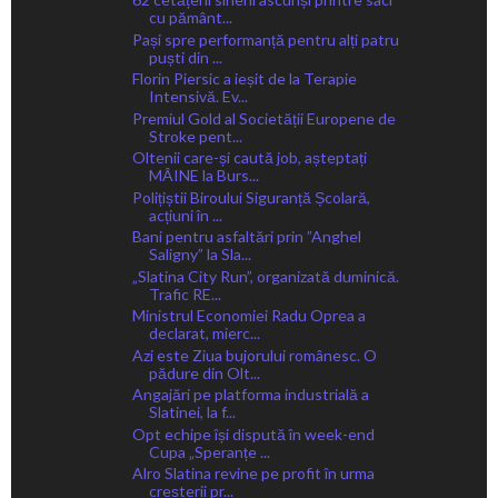
cu pământ...
Pași spre performanță pentru alți patru
puști din ...
Florin Piersic a ieșit de la Terapie
Intensivă. Ev...
Premiul Gold al Societății Europene de
Stroke pent...
Oltenii care-și caută job, așteptați
MÂINE la Burs...
Polițiștii Biroului Siguranță Școlară,
acțiuni în ...
Bani pentru asfaltări prin ”Anghel
Saligny” la Sla...
„Slatina City Run”, organizată duminică.
Trafic RE...
Ministrul Economiei Radu Oprea a
declarat, mierc...
Azi este Ziua bujorului românesc. O
pădure din Olt...
Angajări pe platforma industrială a
Slatinei, la f...
Opt echipe își dispută în week-end
Cupa „Speranțe ...
Alro Slatina revine pe profit în urma
creșterii pr...