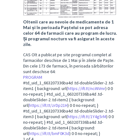
Oltenii care au nevoie de medicamente de 1
Mai și în perioada Paștelui se pot adresa
celor 64 de farmacii care au program de lucru.
Și programul nocturn va fi asigurat în aceste
zile.
CAS Olt a publicat pe site programul complet al
farmaciilor deschise de 1 Mai și în zilele de Paște.
Din cele 173 de farmacii, în perioada sărbătorilor
sunt deschise 64:
PROGRAM
#td_uid_1_663207336ba4d .td-doubleSlider-2 .td-
item1 { background: url(
https://ift.tt/nciNVmr
) 0 0
no-repeat; } #td_uid_1_663207336ba4d .td-
doubleSlider-2 .td-item2 { background:
url(
https://ift.tt/zrDp21H
) 0 0 no-repeat; }
#td_uid_1_663207336ba4d .td-doubleSlider-2 .td-
item3 { background: url(
https://ift.tt/1Y4g5rM
) 0 0
no-repeat; } #td_uid_1_663207336ba4d .td-
doubleSlider-2 .td-item4 { background:
url(
https://ift.tt/bmF0K3d
) 0 0 no-repeat; }
1
of 4