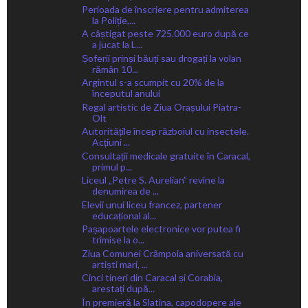
Perioada de înscriere pentru admiterea
la Poliție,...
A câștigat peste 725.000 euro după ce
a jucat la L...
Șoferii prinși băuți sau drogați la volan
rămân 10...
Argintul s-a scumpit cu 20% de la
începutul anului
Regal artistic de Ziua Orașului Piatra-
Olt
Autoritățile încep războiul cu insectele.
Acțiuni ...
Consultații medicale gratuite în Caracal,
primul p...
Liceul „Petre S. Aurelian” revine la
denumirea de ...
Elevii unui liceu francez, partener
educațional al...
Pașapoartele electronice vor putea fi
trimise la o...
Ziua Comunei Crâmpoia aniversată cu
artiști mari, ...
Cinci tineri din Caracal și Corabia,
arestați după...
În premieră la Slatina, capodopere ale