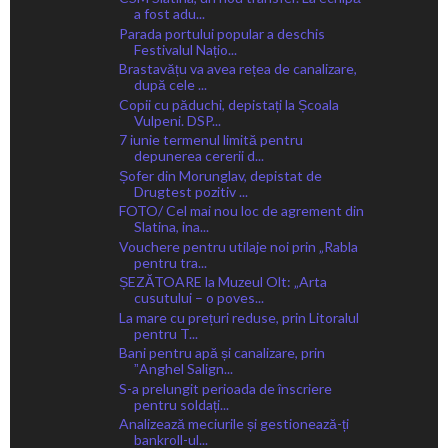
a fost adu...
Parada portului popular a deschis
Festivalul Națio...
Brastavățu va avea rețea de canalizare,
după cele ...
Copii cu păduchi, depistați la Școala
Vulpeni. DSP...
7 iunie termenul limită pentru
depunerea cererii d...
Șofer din Morunglav, depistat de
Drugtest pozitiv ...
FOTO/ Cel mai nou loc de agrement din
Slatina, ina...
Vouchere pentru utilaje noi prin „Rabla
pentru tra...
ȘEZĂTOARE la Muzeul Olt: „Arta
cusutului – o poves...
La mare cu prețuri reduse, prin Litoralul
pentru T...
Bani pentru apă și canalizare, prin
ˮAnghel Salign...
S-a prelungit perioada de înscriere
pentru soldați...
Analizează meciurile și gestionează-ți
bankroll-ul...