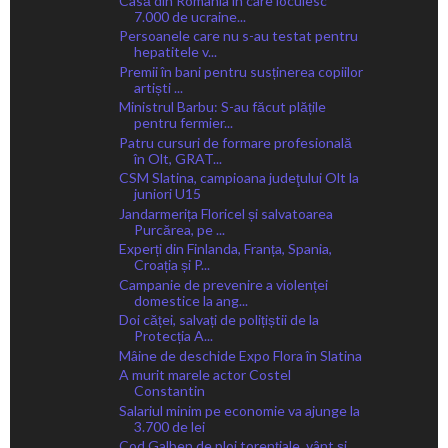
Casă din România în care locuiesc
7.000 de ucraine...
Persoanele care nu s-au testat pentru
hepatitele v...
Premii în bani pentru susținerea copiilor
artiști ...
Ministrul Barbu: S-au făcut plățile
pentru fermier...
Patru cursuri de formare profesională
în Olt, GRAT...
CSM Slatina, campioana judeţului Olt la
juniori U15
Jandarmerița Floricel și salvatoarea
Purcărea, pe ...
Experți din Finlanda, Franța, Spania,
Croația și P...
Campanie de prevenire a violenței
domestice la ang...
Doi căței, salvați de polițiștii de la
Protecția A...
Mâine de deschide Expo Flora în Slatina
A murit marele actor Costel
Constantin
Salariul minim pe economie va ajunge la
3.700 de lei
Cod Galben de ploi torențiale, vânt și