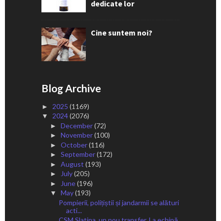
dedicate lor
Cine suntem noi?
Blog Archive
2025
(1169)
►
2024
(2076)
▼
December
(72)
►
November
(100)
►
October
(116)
►
September
(172)
►
August
(193)
►
July
(205)
►
June
(196)
►
May
(193)
▼
Pompierii, polițiștii și jandarmii se alături
acti...
CSM Slatina, un nou transfer. La echipă