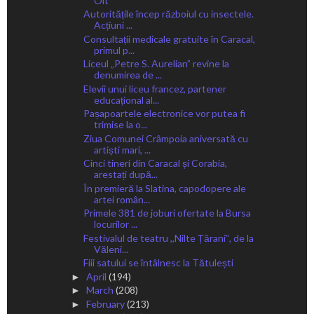
Olt
Autoritățile încep războiul cu insectele.
Acțiuni ...
Consultații medicale gratuite în Caracal,
primul p...
Liceul „Petre S. Aurelian” revine la
denumirea de ...
Elevii unui liceu francez, partener
educațional al...
Pașapoartele electronice vor putea fi
trimise la o...
Ziua Comunei Crâmpoia aniversată cu
artiști mari, ...
Cinci tineri din Caracal și Corabia,
arestați după...
În premieră la Slatina, capodopere ale
artei român...
Primele 381 de joburi ofertate la Bursa
locurilor ...
Festivalul de teatru ,,Nilte Țăraniˮ, de la
Văleni...
Fiii satului se întâlnesc la Tătulești
April
(194)
►
March
(208)
►
February
(213)
►