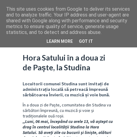
This site uses cookies from Google to deliver its services
and to analyze traffic. Your IP address and user-agent are
shared with Google along with performance and security
metrics to ensure quality of service, generate usage
statistics, and to detect and address abuse.
LEARN MORE
GOT IT
Hora Satului în a doua zi
de Paște, la Studina
Locuitorii comunei Studina sunt invitați de
administrația locală să petreacă împreună
sărbătoarea Învierii, cu muzică și voie bună.
În a doua zi de Paște, comunitatea din Studina va
sărbători împreună, cu muzică și voie și
tradiționalele ouă roșii.
,,Luni, 06 mai, începând cu orele 13, vă aștept cu
drag în centrul localității Studina la Hora
Satului. Să aveți zile cu bucurii și liniște, alături