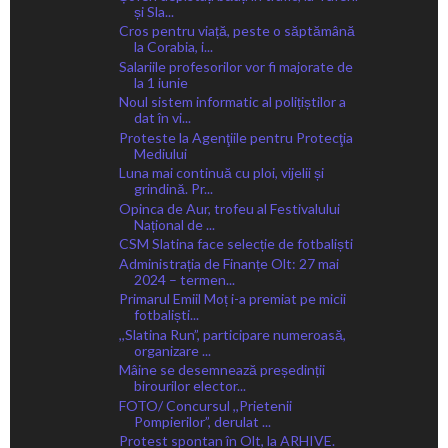
și Sla...
Cros pentru viață, peste o săptămână
la Corabia, i...
Salariile profesorilor vor fi majorate de
la 1 iunie
Noul sistem informatic al polițiștilor a
dat în vi...
Proteste la Agenţiile pentru Protecţia
Mediului
Luna mai continuă cu ploi, vijelii și
grindină. Pr...
Opinca de Aur, trofeu al Festivalului
Național de ...
CSM Slatina face selecție de fotbaliști
Administrația de Finanțe Olt: 27 mai
2024 – termen...
Primarul Emiil Moț i-a premiat pe micii
fotbaliști...
,,Slatina Run”, participare numeroasă,
organizare ...
Mâine se desemnează președinții
birourilor elector...
FOTO/ Concursul ,,Prietenii
Pompierilor”, derulat ...
Protest spontan în Olt, la ARHIVE.