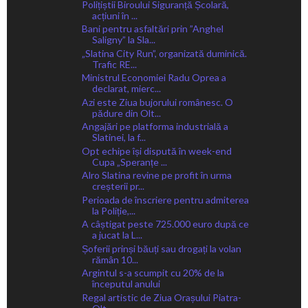
Polițiștii Biroului Siguranță Școlară,
acțiuni în ...
Bani pentru asfaltări prin ”Anghel
Saligny” la Sla...
„Slatina City Run”, organizată duminică.
Trafic RE...
Ministrul Economiei Radu Oprea a
declarat, mierc...
Azi este Ziua bujorului românesc. O
pădure din Olt...
Angajări pe platforma industrială a
Slatinei, la f...
Opt echipe își dispută în week-end
Cupa „Speranțe ...
Alro Slatina revine pe profit în urma
creșterii pr...
Perioada de înscriere pentru admiterea
la Poliție,...
A câștigat peste 725.000 euro după ce
a jucat la L...
Șoferii prinși băuți sau drogați la volan
rămân 10...
Argintul s-a scumpit cu 20% de la
începutul anului
Regal artistic de Ziua Orașului Piatra-