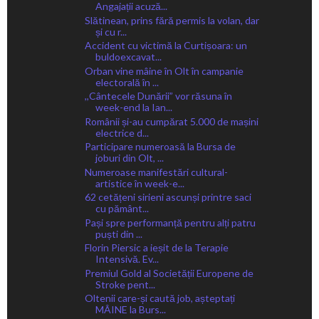
Angajații acuză...
Slătinean, prins fără permis la volan, dar
și cu r...
Accident cu victimă la Curtișoara: un
buldoexcavat...
Orban vine mâine în Olt în campanie
electorală în ...
,,Cântecele Dunării” vor răsuna în
week-end la Ian...
Românii și-au cumpărat 5.000 de mașini
electrice d...
Participare numeroasă la Bursa de
joburi din Olt, ...
Numeroase manifestări cultural-
artistice în week-e...
62 cetățeni sirieni ascunși printre saci
cu pământ...
Pași spre performanță pentru alți patru
puști din ...
Florin Piersic a ieșit de la Terapie
Intensivă. Ev...
Premiul Gold al Societății Europene de
Stroke pent...
Oltenii care-și caută job, așteptați
MÂINE la Burs...