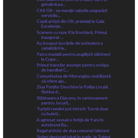
grindină pe...
CAS Olt : se mențin valorile asigurării
serviciilo...
Copiii artiști din Olt, premiați la Gala
Excelențe...
Scanere cu raze X la frontieră. Primul,
inaugurat ...
Au început lucrările de extindere a
canalizării la...
Patru medalii pentru pugiliștii slătineni
la Cupa ...
Primul transfer anunțat pentru echipa
de handbal C...
Comunitatea din Morunglav, mobilizată
să ofere aju...
Ziua Porților Deschise la Poliția Locală
Slatina d...
Slătineanca Diaconu, în cantonament
pentru Jocuril...
Turiștii români pot intra în Turcia doar
cu buleti...
A agresat sexual o fetiță de 9 ani în
autobuzul Ba...
Regal artistic de ziua comunei Izbiceni
Șoferi depistați băuți în trafic, la Tufeni