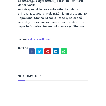
de cei dragi! Paște fericit!,,
a transmis primarul
Marian Vasile.
Invitați speciali le vor cânta sătenilor: Maria
Ghinea, Neta Soare, Nelu Bâțână, Ion Crețeanu, Ion
Popa, Ionel Stanca, Mihaela Stanciu, pe scenă
urcând și tinerii din comună ce duc tradițiile mai
departe în cadrul Ansamblului Izvorașul Studina.
de pe
realitateaoltului.ro
TAGS
NO COMMENTS