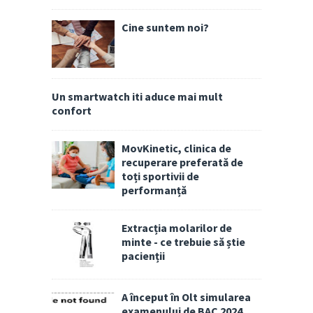
Cine suntem noi?
Un smartwatch iti aduce mai mult
confort
MovKinetic, clinica de
recuperare preferată de
toți sportivii de
performanță
Extracția molarilor de
minte - ce trebuie să știe
pacienții
A început în Olt simularea
examenului de BAC 2024