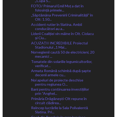
,,Cupa S...
FOTO/ Primarul Emil Moț a dat în
folosință primele...
„Săptămâna Prevenirii Criminalității” în
Olt: 1.50...
Accident rutier în Slatina. Ambii
conducători au a...
Liderii Coaliției vin mâine în Olt. Ciolacu
și Ciu...
ACUZAȚII INCREDIBILE Proiectul
Stadionului ,,1 Mai...
Norvegienii caută 50 de electricieni, 20
mecanici ...
Tomatele din solariile legumicultorilor,
verificat...
Armata Română schimbă după șapte
decenii armele cu...
Noi apeluri de proiecte deschise
pentru regiunea O...
Bani pentru continuarea investițiilor
prin ”Anghel...
Primăria Drăgănești-Olt repune în
circuit clădirea...
Reîncep lucrările la Sala Polivalentă
Slatina. Pri...