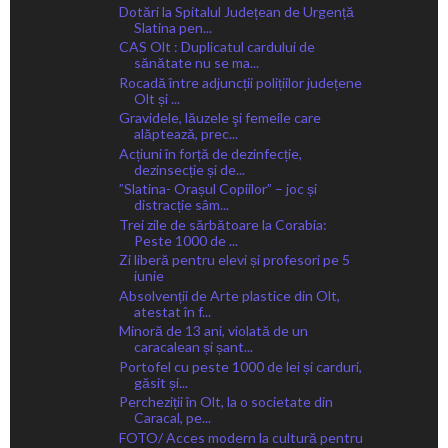
Dotări la Spitalul Județean de Urgență
Slatina pen...
CAS Olt : Duplicatul cardului de
sănătate nu se ma...
Rocadă între adjuncții polițiilor județene
Olt și ...
Gravidele, lăuzele şi femeile care
alăptează, prec...
Acțiuni în forță de dezinfecție,
dezinsecție și de...
”Slatina- Orașul Copiilor” – joc și
distracție sâm...
Trei zile de sărbătoare la Corabia:
Peste 1000 de ...
Zi liberă pentru elevi și profesori pe 5
iunie
Absolvenții de Arte plastice din Olt,
atestat în f...
Minoră de 13 ani, violată de un
caracalean și șant...
Portofel cu peste 1000 de lei și carduri,
găsit și...
Percheziții în Olt, la o societate din
Caracal, pe...
FOTO/ Acces modern la cultură pentru