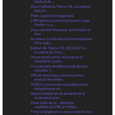
iubitorii de ...
Ziua Copilului la Piatra-Olt, cu cadouri
dulci în ...
Ploile cuprind întreaga țară
CSM Slatina se întărește pentru Liga
Florilor cu u...
Ziua comunei Voineasa, aniversată cu
fast
Accident cu trei autoturisme implicate
între Salci...
Bărbat din Piatra-Olt, DECEDAT în
accident pe Cent...
Dosar penal pentru distrugere și
amendă în cazul r...
O nouă serie de bilete la băi alocate
oltenilor. C...
598 de olteni dau concurs pentru
posturi de predar...
VIDEO/ Intervenție specială pentru
îndepărtarea un...
Șarpe îndepărtat de jandarmi de la
acoperișul unei...
Până unde duce… demența
candidatului PNL la Primăr...
Primii câștigători ai concursului de înot