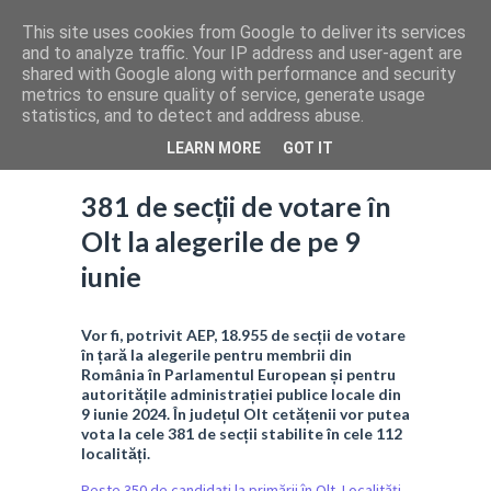
This site uses cookies from Google to deliver its services
and to analyze traffic. Your IP address and user-agent are
shared with Google along with performance and security
metrics to ensure quality of service, generate usage
statistics, and to detect and address abuse.
LEARN MORE
GOT IT
381 de secții de votare în
Olt la alegerile de pe 9
iunie
Vor fi, potrivit AEP, 18.955 de secții de votare
în țară la alegerile pentru membrii din
România în Parlamentul European și pentru
autoritățile administrației publice locale din
9 iunie 2024. În județul Olt cetățenii vor putea
vota la cele 381 de secții stabilite în cele 112
localități.
Peste 350 de candidați la primării în Olt. Localități