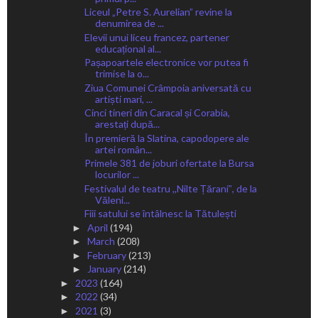
Liceul „Petre S. Aurelian” revine la
denumirea de ...
Elevii unui liceu francez, partener
educațional al...
Pașapoartele electronice vor putea fi
trimise la o...
Ziua Comunei Crâmpoia aniversată cu
artiști mari, ...
Cinci tineri din Caracal și Corabia,
arestați după...
În premieră la Slatina, capodopere ale
artei român...
Primele 381 de joburi ofertate la Bursa
locurilor ...
Festivalul de teatru ,,Nilte Țăraniˮ, de la
Văleni...
Fiii satului se întâlnesc la Tătulești
April
(194)
►
March
(208)
►
February
(213)
►
January
(214)
►
2023
(164)
►
2022
(34)
►
2021
(3)
►