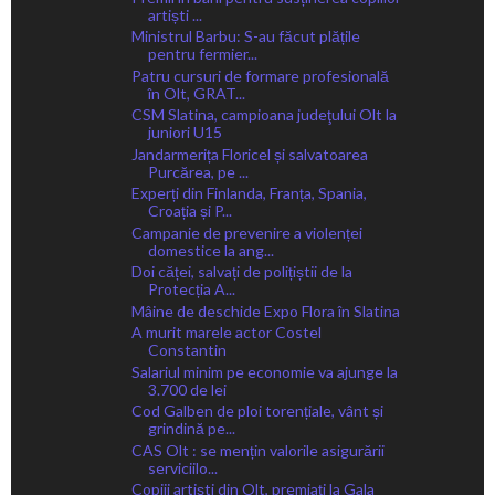
artiști ...
Ministrul Barbu: S-au făcut plățile
pentru fermier...
Patru cursuri de formare profesională
în Olt, GRAT...
CSM Slatina, campioana judeţului Olt la
juniori U15
Jandarmerița Floricel și salvatoarea
Purcărea, pe ...
Experți din Finlanda, Franța, Spania,
Croația și P...
Campanie de prevenire a violenței
domestice la ang...
Doi căței, salvați de polițiștii de la
Protecția A...
Mâine de deschide Expo Flora în Slatina
A murit marele actor Costel
Constantin
Salariul minim pe economie va ajunge la
3.700 de lei
Cod Galben de ploi torențiale, vânt și
grindină pe...
CAS Olt : se mențin valorile asigurării
serviciilo...
Copiii artiști din Olt, premiați la Gala