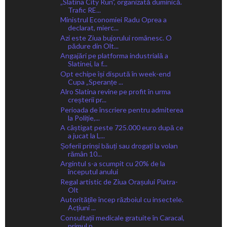
„Slatina City Run”, organizată duminică.
Trafic RE...
Ministrul Economiei Radu Oprea a
declarat, mierc...
Azi este Ziua bujorului românesc. O
pădure din Olt...
Angajări pe platforma industrială a
Slatinei, la f...
Opt echipe își dispută în week-end
Cupa „Speranțe ...
Alro Slatina revine pe profit în urma
creșterii pr...
Perioada de înscriere pentru admiterea
la Poliție,...
A câștigat peste 725.000 euro după ce
a jucat la L...
Șoferii prinși băuți sau drogați la volan
rămân 10...
Argintul s-a scumpit cu 20% de la
începutul anului
Regal artistic de Ziua Orașului Piatra-
Olt
Autoritățile încep războiul cu insectele.
Acțiuni ...
Consultații medicale gratuite în Caracal,
primul p...