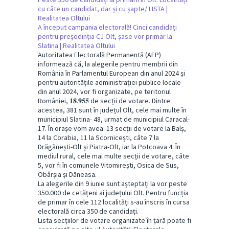
cu câte un candidat, dar și cu șapte/ LISTA |
Realitatea Oltului
A început campania electorală! Cinci candidați
pentru președinția CJ Olt, șase vor primar la
Slatina | Realitatea Oltului
Autoritatea Electorală Permanentă (AEP)
informează că, la alegerile pentru membrii din
România în Parlamentul European din anul 2024 și
pentru autoritățile administrației publice locale
din anul 2024, vor fi organizate, pe teritoriul
României, 𝟏𝟖.𝟗𝟓𝟓 de secții de votare. Dintre
acestea, 381 sunt în județul Olt, cele mai multe în
municipiul Slatina- 48, urmat de municipiul Caracal-
17. În orașe vom avea: 13 secții de votare la Balș,
14 la Corabia, 11 la Scornicești, câte 7 la
Drăgănești-Olt și Piatra-Olt, iar la Potcoava 4. În
mediul rural, cele mai multe secții de votare, câte
5, vor fi în comunele Vitomirești, Osica de Sus,
Obârșia și Dăneasa.
La alegerile din 9 iunie sunt așteptați la vor peste
350.000 de cetățeni ai județului Olt. Pentru funcția
de primar în cele 112 localități s-au înscris în cursa
electorală circa 350 de candidați.
Lista secțiilor de votare organizate în țară poate fi