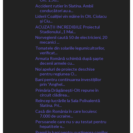
Accident rutier în Slatina. Ambii
conducători au a...
Liderii Coaliției vin mâine în Olt. Ciolacu
și Ciu...
ACUZAȚII INCREDIBILE Proiectul
Stadionului ,,1 Mai...
Norvegienii caută 50 de electricieni, 20
mecanici ...
Tomatele din solariile legumicultorilor,
verificat...
Armata Română schimbă după șapte
decenii armele cu...
Noi apeluri de proiecte deschise
pentru regiunea O...
Bani pentru continuarea investițiilor
prin ”Anghel...
Primăria Drăgănești-Olt repune în
circuit clădirea...
Reîncep lucrările la Sala Polivalentă
Slatina. Pri...
Casă din România în care locuiesc
7.000 de ucraine...
Persoanele care nu s-au testat pentru
hepatitele v...
Premii în bani pentru susținerea copiilor