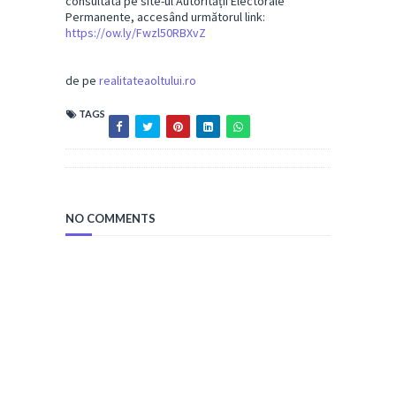
consultată pe site-ul Autorității Electorale
Permanente, accesând următorul link:
https://ow.ly/Fwzl50RBXvZ
de pe
realitateaoltului.ro
TAGS
NO COMMENTS