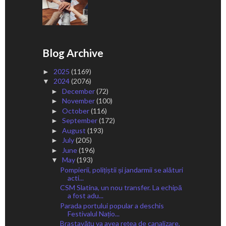
Blog Archive
2025
(1169)
►
2024
(2076)
▼
December
(72)
►
November
(100)
►
October
(116)
►
September
(172)
►
August
(193)
►
July
(205)
►
June
(196)
►
May
(193)
▼
Pompierii, polițiștii și jandarmii se alături
acti...
CSM Slatina, un nou transfer. La echipă
a fost adu...
Parada portului popular a deschis
Festivalul Națio...
Brastavățu va avea rețea de canalizare,