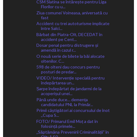
CSM Slatina se întărește pentru Liga
Florilor cu u...
Ziua comunei Voineasa, aniversată cu
fast
Accident cu trei autoturisme implicate
între Salci...
Bărbat din Piatra-Olt, DECEDAT în
accident pe Cent...
Dosar penal pentru distrugere și
amendă în cazul r...
O nouă serie de bilete la băi alocate
oltenilor. C...
598 de olteni dau concurs pentru
posturi de predar...
VIDEO/ Intervenție specială pentru
îndepărtarea un...
Șarpe îndepărtat de jandarmi de la
acoperișul unei...
Până unde duce… demența
candidatului PNL la Primăr...
Primii câștigători ai concursului de înot
,,Cupa S...
FOTO/ Primarul Emil Moț a dat în
folosință primele...
„Săptămâna Prevenirii Criminalității” în
Olt: 1.50...