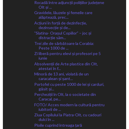
Rocadă între adjuncții polițiilor județene
Olt și ...
Gravidele, lăuzele şi femeile care
alăptează, prec...
Acțiuni în forță de dezinfecție,
dezinsecție și de...
”Slatina- Orașul Copiilor” – joc și
distracție sâm...
Trei zile de sărbătoare la Corabia:
Peste 1000 de ...
Zi liberă pentru elevi și profesori pe 5
iunie
Absolvenții de Arte plastice din Olt,
atestat în f...
Minoră de 13 ani, violată de un
caracalean și șant...
Portofel cu peste 1000 de lei și carduri,
găsit și...
Percheziții în Olt, la o societate din
Caracal, pe...
FOTO/ Acces modern la cultură pentru
iubitorii de ...
Ziua Copilului la Piatra-Olt, cu cadouri
dulci în ...
Ploile cuprind întreaga țară