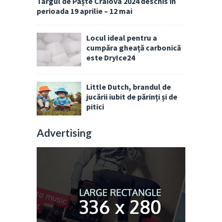
Târgul de Paște Craiova 2024 deschis în
perioada 19 aprilie – 12 mai
Locul ideal pentru a
cumpăra gheață carbonică
este DryIce24
Little Dutch, brandul de
jucării iubit de părinți și de
pitici
Advertising