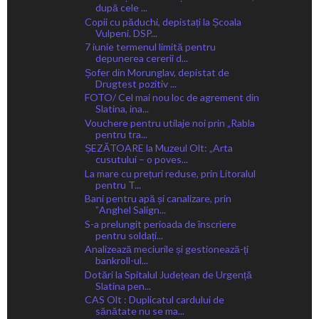
după cele ...
Copii cu păduchi, depistați la Școala
Vulpeni. DSP...
7 iunie termenul limită pentru
depunerea cererii d...
Șofer din Morunglav, depistat de
Drugtest pozitiv ...
FOTO/ Cel mai nou loc de agrement din
Slatina, ina...
Vouchere pentru utilaje noi prin „Rabla
pentru tra...
ȘEZĂTOARE la Muzeul Olt: „Arta
cusutului – o poves...
La mare cu prețuri reduse, prin Litoralul
pentru T...
Bani pentru apă și canalizare, prin
ˮAnghel Salign...
S-a prelungit perioada de înscriere
pentru soldați...
Analizează meciurile și gestionează-ți
bankroll-ul...
Dotări la Spitalul Județean de Urgență
Slatina pen...
CAS Olt : Duplicatul cardului de
sănătate nu se ma...