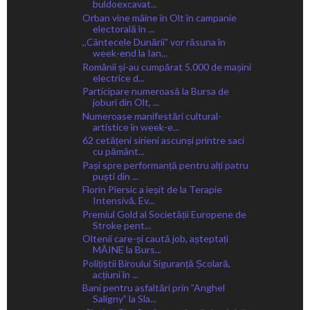
buldoexcavat...
Orban vine mâine în Olt în campanie
electorală în ...
,,Cântecele Dunării” vor răsuna în
week-end la Ian...
Românii și-au cumpărat 5.000 de mașini
electrice d...
Participare numeroasă la Bursa de
joburi din Olt, ...
Numeroase manifestări cultural-
artistice în week-e...
62 cetățeni sirieni ascunși printre saci
cu pământ...
Pași spre performanță pentru alți patru
puști din ...
Florin Piersic a ieșit de la Terapie
Intensivă. Ev...
Premiul Gold al Societății Europene de
Stroke pent...
Oltenii care-și caută job, așteptați
MÂINE la Burs...
Polițiștii Biroului Siguranță Școlară,
acțiuni în ...
Bani pentru asfaltări prin ”Anghel
Saligny” la Sla...