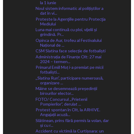
la 1 iunie
Noul sistem informatic al polițiștilor a
dat în vi...
Proteste la Agenţiile pentru Protecţia
Mediului
Luna mai continuă cu ploi, vijelii și
grindină. Pr...
Opinca de Aur, trofeu al Festivalului
Național de ...
CSM Slatina face selecție de fotbaliști
Administrația de Finanțe Olt: 27 mai
2024 – termen...
Primarul Emiil Moț i-a premiat pe micii
fotbaliști...
,,Slatina Run”, participare numeroasă,
organizare ...
Mâine se desemnează președinții
birourilor elector...
FOTO/ Concursul ,,Prietenii
Pompierilor”, derulat ...
Protest spontan în Olt, la ARHIVE.
Angajații acuză...
Slătinean, prins fără permis la volan, dar
și cu r...
Accident cu victimă la Curtișoara: un