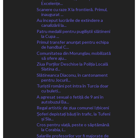
Excelențe...
Scanere cu raze X la frontieră. Primul,
inaugurat ...
Au început lucrările de extindere a
canalizării la...
Patru medalii pentru pugiliștii slătineni
la Cupa ...
Primul transfer anunțat pentru echipa
de handbal C...
Comunitatea din Morunglav, mobilizată
să ofere aju...
Ziua Porților Deschise la Poliția Locală
Slatina d...
Slătineanca Diaconu, în cantonament
pentru Jocuril...
Turiștii români pot intra în Turcia doar
cu buleti...
A agresat sexual o fetiță de 9 ani în
autobuzul Ba...
Regal artistic de ziua comunei Izbiceni
Șoferi depistați băuți în trafic, la Tufeni
și Sla...
Cros pentru viață, peste o săptămână
la Corabia, i...
Salariile profesorilor vor fi majorate de