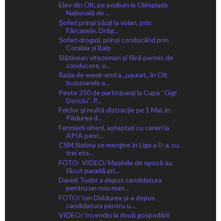
Elev din Olt, pe podium la Olimpiada
Națională de ...
Șoferi prinși băuți la volan, prin
Fărcașele, Drăg...
Șoferi drogați, prinși conducând prin
Corabia și Balș
Slătinean vitezoman și fără permis de
conducere, o...
Razia de week-end a ,,ușurat,, în Olt
buzunarele a...
Peste 250 de participanți la Cupa “Gigi
Donciuˮ. P...
Folclor și multă distracție pe 1 Mai, în
Pădurea d...
Fermierii olteni, așteptați cu cereri la
APIA pent...
CSM Slatina se menţine în Liga a II-a, cu
trei eta...
FOTO- VIDEO/ Mașinile de epocă au
făcut paradă pri...
Daniel Tudor a depus candidatura
pentru un nou man...
FOTO/ Ion Doldurea și-a depus
candidatura pentru u...
VIDEO/ Incendiu la două gospodării