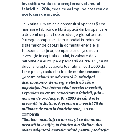
Investiția va duce la creșterea volumului
fabricii cu 20%, ceea ce va impune crearea de
noi locuri de muncă.
La Slatina, Prysmian a construit și operează cea
mai mare fabrică de fibră optică din Europa, care
a devenit un punct de producție global pentru
întreaga companie. Lider mondial în industria
sistemelor de cabluri în domeniul energiei și
telecomunicațiilor, compania anunță o nouă
investiție în capitala Oltului, în valoare de 23
milioane de euro, pe o perioadă de trei ani, ce va
duce la crește capacitatea fabricii cu 12.000 de
tone pe an, cablu electric de medie tensiune.
,
,Aceste cabluri se adresează în principal
distribuitorilor de energie electrică către
populație. Prin intermediul acestei investiții,
Prysmian va crește capacitatea fabricii, prin 6
noi linii de producție. Din 2005 de când este
prezentă în Slatina, Prysmian a investit 75 de
milioane de euro în fabricile sale,,
anunță
compania.
"Suntem încântați că am reușit să demarăm
această investiție, în fabrica din Slatina. Aici
avem asigurată materia primă pentru producția