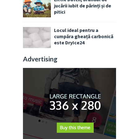
jucării iubit de părinți și de
pitici
Locul ideal pentru a
cumpăra gheață carbonică
este DryIce24
Advertising