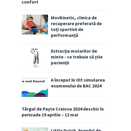
confort
MovKinetic, clinica de
recuperare preferată de
toți sportivii de
performanță
Extracția molarilor de
minte - ce trebuie să știe
pacienții
A început în Olt simularea
examenului de BAC 2024
Târgul de Paște Craiova 2024 deschis în
perioada 19 aprilie – 12 mai
Little Dutch, brandul de