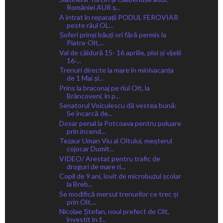
României AUR ș...
A intrat în reparații PODUL FEROVIAR
peste râul OL...
Șoferi prinși băuți ori fără permis la
Piatra-Olt,...
Val de căldură 15- 16 aprilie, ploi și vijelii
16-...
Trenuri directe la mare în minivacanța
de 1 Mai și...
Prins la braconaj pe rîul Olt, la
Brâncoveni, în p...
Senatorul Voiculescu dă vestea bună:
Se încarcă de...
Dosar penal la Potcoava pentru poluare
prin incend...
Tezaur Uman Viu al Oltului, meșterul
cojocar Dumit...
VIDEO/ Arestat pentru trafic de
droguri de mare ri...
Copil de 9 ani, lovit de microbuzul școlar
la Breb...
Se modifică mersul trenurilor ce trec și
prin Olt,...
Nicolae Ștefan, noul prefect de Olt,
învestit în f...