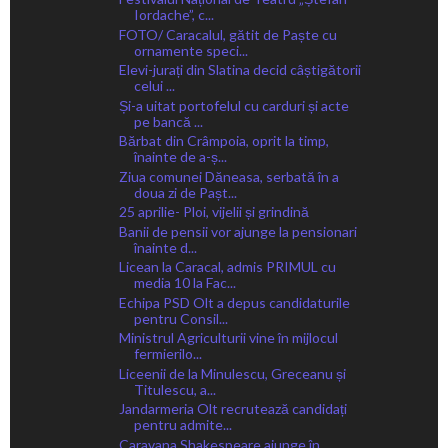
Iordache”, c...
FOTO/ Caracalul, gătit de Paște cu
ornamente speci...
Elevi-jurați din Slatina decid câștigătorii
celui ...
Și-a uitat portofelul cu carduri și acte
pe bancă ...
Bărbat din Crâmpoia, oprit la timp,
înainte de a-ș...
Ziua comunei Dăneasa, serbată în a
doua zi de Pașt...
25 aprilie- Ploi, vijelii și grindină
Banii de pensii vor ajunge la pensionari
înainte d...
Licean la Caracal, admis PRIMUL cu
media 10 la Fac...
Echipa PSD Olt a depus candidaturile
pentru Consil...
Ministrul Agriculturii vine în mijlocul
fermierilo...
Liceenii de la Minulescu, Greceanu și
Titulescu, a...
Jandarmeria Olt recrutează candidați
pentru admite...
Caravana Shakespeare ajunge în