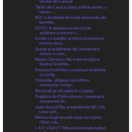
vecine din Caracal
Tânăr din Caracal, băut și fără permis, a
intrat c...
BEC a desființat birourile electorale din
lalomița...
FOTO/ A demarat proiectul de
asfaltare a tuturor s...
Dotări cu mobilier și tehnică modernă
pentru elevi...
Școala și grădinițele din Șerbănești,
dotate cu mo...
Marius Oprescu: Nu avem emoţii pe
Slatina! Emil Mo...
Primarul Emil Moț a continuat întâlnirile
cu cetăț...
Primăriile, obligate să notifice
semestrial cetățe...
Restricții de circulație în Corabia
Pugilista din Dobrosloveni, campioană
europeană de...
Judecătorul Pițu, președintele BEJ Olt.
Lista șefi...
Meteorologii anunță nopți reci și ploi.
Oltul, sub...
L-AȚI VĂZUT? Minorul instituționalizat