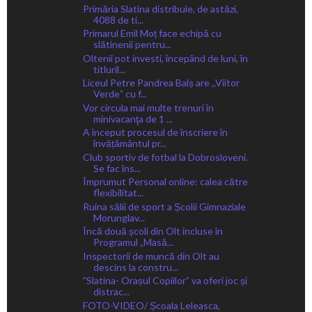
Primăria Slatina distribuie, de astăzi,
4088 de ti...
Primarul Emil Moț face echipă cu
slătinenii pentru...
Oltenii pot investi, începând de luni, în
titluril...
Liceul Petre Pandrea Balș are ,,Viitor
Verdeˮ cu f...
Vor circula mai multe trenuri în
minivacanţa de 1 ...
A început procesul de înscriere în
învățământul pr...
Club sportiv de fotbal la Dobrosloveni.
Se fac îns...
Împrumut Personal online: calea către
flexibilitat...
Ruina sălii de sport a Școlii Gimnaziale
Morunglav...
Încă două școli din Olt incluse în
Programul „Masă...
Inspectorii de muncă din Olt au
descins la constru...
”Slatina- Orașul Copiilor” va oferi joc și
distrac...
FOTO-VIDEO/ Școala Leleasca,