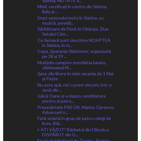
Slatina, MUTATE d...
Mieii, sacrificați în centre din Slatina,
Balș și ...
Start sezonului moto în Slatina, cu
muzică, paradă...
Sărbătoare de Florii, în Obârșia: Ziua
Satului Câm...
Ce farmacii sunt deschise NOAPTEA
în Slatina, în m...
Cupa „Speranțe Slătinene”, organizată
pe 18 și 19 ...
Multipliu campion mondial la karate,
slătineanul M...
Șase zile libere în mini-vacanța de 1 Mai
și Paște
Nu este apă, nici curent electric într-o
zonă din ...
Iulică Oane și-a depus candidatura
pentru al patru...
Președintele PSD Olt, Marius Oprescu:
Adversarii n...
Fată violată în grup de patru colegi de
liceu. Băi...
I-AȚI VĂZUT? Bărbatul din Fălcoiu a
DISPĂRUT din G...
Festivalul Național de Teatru „Ștefan