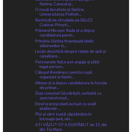
Slatina, Caracal și...
O nouă facultate la Slatina.
Universitatea Politeh...
Restricții de circulație pe DEx12
Craiova-Pitești,...
Primarul Nicușor Rada și-a depus
candidatura pentr...
Primăria Slatina finanțează ideile
slătinenilor tr...
Lecție deschisă despre rețele de apă și
canalizare...
Persoanele fizice pot angaja și plăti
legal person...
Călușul Românesc pentru copii,
organizat la Slatin...
Aliman și-a depus candidatura la funcția
de primar...
Ziua comunei Giuvărăști, serbată cu
spectacol muzi...
Elevii și preșcolarii au luat cu asalt
atelierele ...
Ploi și vânt toată săptămâna în
întreaga țară, nin...
AȚI VĂZUT-O? A DISPĂRUT de 11 zile
din Tia Mare