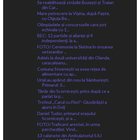
Se reabilitează străzile Buzești și Traian
din Car...
Mare petrecere la Vișina, după Paște,
cu Olguța Be...
Olimpiadele și concursurile care pot
echivala cu 1...
BEC: 12 partide și alianțe și 4
independenți, la a...
FOTO/ Ceremonie la Slatina în onoarea
veteranilor ...
Admis la două universități din Olanda,
caracaleanu...
Comuna Stoenești va avea rețea de
alimentare cu ap...
Urșii au apărut din nou la Sâmburești.
Primarul: S...
Tânăr din Scornicești, prins după ce a
pariat la p...
Trofeul ,,Carul cu Flori”- Giuvărăști a
ajuns în Dolj
Daniel Tudor, primarul orașului
Scornicești, și-a ...
FOTO/Traficant arestat, în urma
percheziției. Vind...
13 cabinete din Ambulatoriul SJU