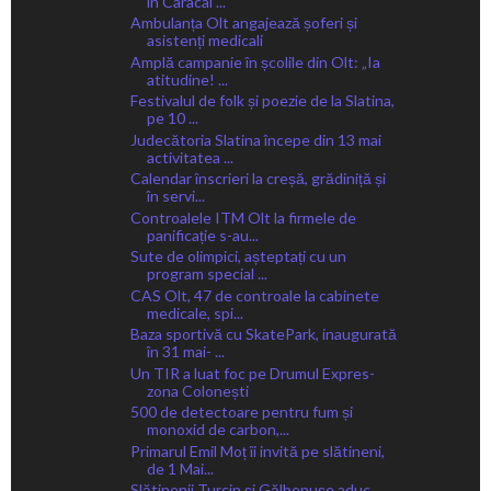
în Caracal ...
Ambulanța Olt angajează șoferi și
asistenți medicali
Amplă campanie în școlile din Olt: „Ia
atitudine! ...
Festivalul de folk și poezie de la Slatina,
pe 10 ...
Judecătoria Slatina începe din 13 mai
activitatea ...
Calendar înscrieri la creșă, grădiniță și
în servi...
Controalele ITM Olt la firmele de
panificație s-au...
Sute de olimpici, așteptați cu un
program special ...
CAS Olt, 47 de controale la cabinete
medicale, spi...
Baza sportivă cu SkatePark, inaugurată
în 31 mai- ...
Un TIR a luat foc pe Drumul Expres-
zona Colonești
500 de detectoare pentru fum și
monoxid de carbon,...
Primarul Emil Moț îi invită pe slătineni,
de 1 Mai...
Slătinenii Turcin și Gălbenușe aduc