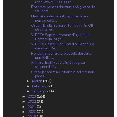
renovată cu 200.000 e...
Finanțare pentru drumuri, apă și canal în
trei com...
Elevii și studenții pot depune cereri
pentru cei 2...
Orban, Drulă, Barna și Tomac vin în Olt
să lanseze...
VIDEO/ Șapte persoane din județele
Dâmbovița, Arge...
VIDEO/ Castelul de Apă din Slatina s-a
dărâmat! Re...
Noi plăți și pentru proiectele derulate
prin PNDL....
Primarul Emil Moț s-a întâlnit și cu
slătinenii di...
Cireșii japonezi au înflorit în cel mai nou
parc a...
March
(208)
►
February
(213)
►
January
(214)
►
2023
(164)
►
2022
(34)
►
2021
(3)
►
2020
(31)
►
2019
(18)
►