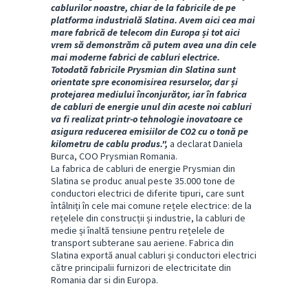
cablurilor noastre, chiar de la fabricile de pe
platforma industrială Slatina. Avem aici cea mai
mare fabrică de telecom din Europa și tot aici
vrem să demonstrăm că putem avea una din cele
mai moderne fabrici de cabluri electrice.
Totodată fabricile Prysmian din Slatina sunt
orientate spre economisirea resurselor, dar și
protejarea mediului înconjurător, iar în fabrica
de cabluri de energie unul din aceste noi cabluri
va fi realizat printr-o tehnologie inovatoare ce
asigura reducerea emisiilor de CO2 cu o tonă pe
kilometru de cablu produs.",
a declarat Daniela
Burca, COO Prysmian Romania.
La fabrica de cabluri de energie Prysmian din
Slatina se produc anual peste 35.000 tone de
conductori electrici de diferite tipuri, care sunt
întâlniți în cele mai comune rețele electrice: de la
rețelele din construcții și industrie, la cabluri de
medie și înaltă tensiune pentru rețelele de
transport subterane sau aeriene. Fabrica din
Slatina exportă anual cabluri și conductori electrici
către principalii furnizori de electricitate din
Romania dar si din Europa.