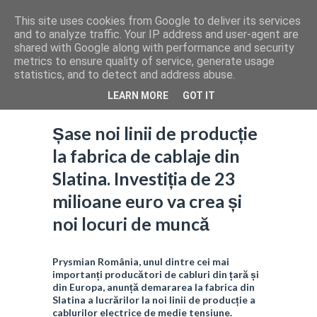
This site uses cookies from Google to deliver its services
and to analyze traffic. Your IP address and user-agent are
shared with Google along with performance and security
metrics to ensure quality of service, generate usage
statistics, and to detect and address abuse.
LEARN MORE
GOT IT
Șase noi linii de producție
la fabrica de cablaje din
Slatina. Investiția de 23
milioane euro va crea și
noi locuri de muncă
Prysmian România, unul dintre cei mai
importanți producători de cabluri din țară și
din Europa, anunță demararea la fabrica din
Slatina a lucrărilor la noi linii de producție a
cablurilor electrice de medie tensiune.