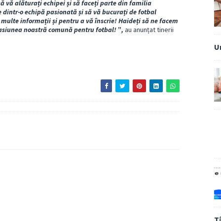
ă vă alăturați echipei și să faceți parte din familia
e dintr-o echipă pasionată și să vă bucurați de fotbal
 multe informații și pentru a vă înscrie! Haideți să ne facem
asiunea noastră comună pentru fotbal! ˮ,
au anunțat tinerii
U
T