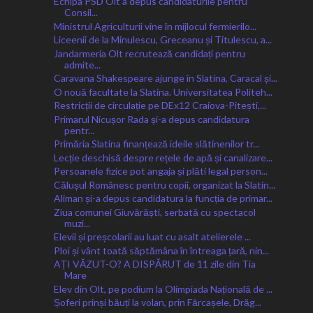
Echipa PSD Olt a depus candidaturile pentru
Consil...
Ministrul Agriculturii vine în mijlocul fermierilo...
Liceenii de la Minulescu, Greceanu și Titulescu, a...
Jandarmeria Olt recrutează candidați pentru
admite...
Caravana Shakespeare ajunge în Slatina, Caracal și...
O nouă facultate la Slatina. Universitatea Politeh...
Restricții de circulație pe DEx12 Craiova-Pitești,...
Primarul Nicușor Rada și-a depus candidatura
pentr...
Primăria Slatina finanțează ideile slătinenilor tr...
Lecție deschisă despre rețele de apă și canalizare...
Persoanele fizice pot angaja și plăti legal person...
Călușul Românesc pentru copii, organizat la Slatin...
Aliman și-a depus candidatura la funcția de primar...
Ziua comunei Giuvărăști, serbată cu spectacol
muzi...
Elevii și preșcolarii au luat cu asalt atelierele ...
Ploi și vânt toată săptămâna în întreaga țară, nin...
AȚI VĂZUT-O? A DISPĂRUT de 11 zile din Tia
Mare
Elev din Olt, pe podium la Olimpiada Națională de ...
Șoferi prinși băuți la volan, prin Fărcașele, Drăg...