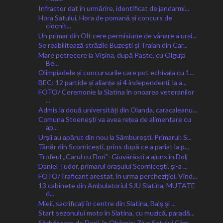
Infractor dat în urmărire, identificat de jandarmi...
Hora Satului, Hora de pomană și concurs de
ciocnit...
Un primar din Olt cere permisiune de vânare a urși...
Se reabilitează străzile Buzești și Traian din Car...
Mare petrecere la Vișina, după Paște, cu Olguța
Be...
Olimpiadele și concursurile care pot echivala cu 1...
BEC: 12 partide și alianțe și 4 independenți, la a...
FOTO/ Ceremonie la Slatina în onoarea veteranilor
...
Admis la două universități din Olanda, caracaleanu...
Comuna Stoenești va avea rețea de alimentare cu
ap...
Urșii au apărut din nou la Sâmburești. Primarul: S...
Tânăr din Scornicești, prins după ce a pariat la p...
Trofeul ,,Carul cu Flori”- Giuvărăști a ajuns în Dolj
Daniel Tudor, primarul orașului Scornicești, și-a ...
FOTO/Traficant arestat, în urma percheziției. Vind...
13 cabinete din Ambulatoriul SJU Slatina, MUTATE
d...
Mieii, sacrificați în centre din Slatina, Balș și ...
Start sezonului moto în Slatina, cu muzică, paradă...
Sărbătoare de Florii, în Obârșia: Ziua Satului Câm...