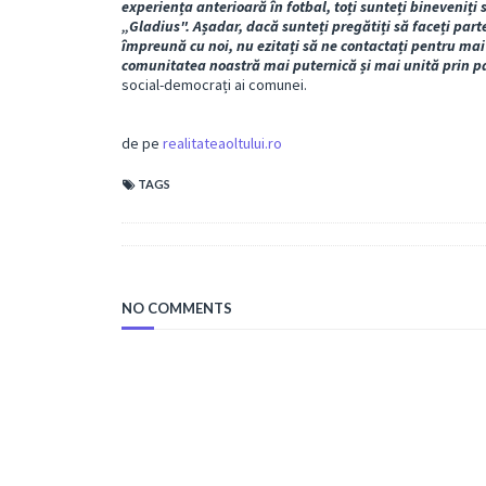
experiența anterioară în fotbal, toți sunteți bineveniți s
„Gladius". Așadar, dacă sunteți pregătiți să faceți part
împreună cu noi, nu ezitați să ne contactați pentru mai
comunitatea noastră mai puternică și mai unită prin p
social-democrați ai comunei.
de pe
realitateaoltului.ro
TAGS
NO COMMENTS