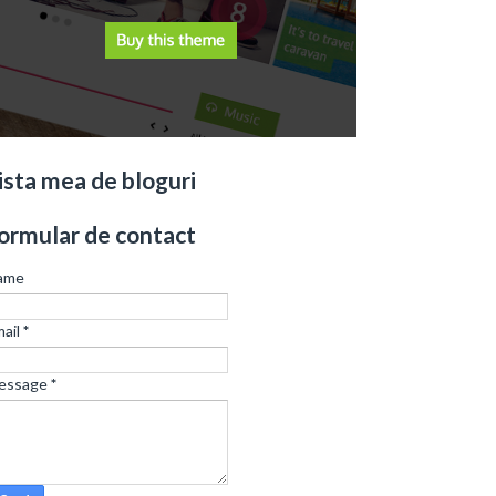
ista mea de bloguri
ormular de contact
ame
ail
*
essage
*