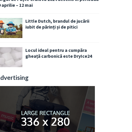
 aprilie – 12 mai
Little Dutch, brandul de jucării
iubit de părinți și de pitici
Locul ideal pentru a cumpăra
gheață carbonică este DryIce24
dvertising