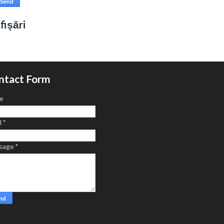
fișări
ntact Form
e
l
*
sage
*