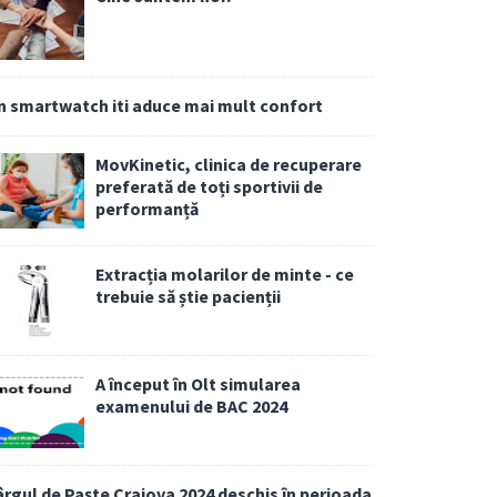
n smartwatch iti aduce mai mult confort
MovKinetic, clinica de recuperare
preferată de toți sportivii de
performanță
Extracția molarilor de minte - ce
trebuie să știe pacienții
A început în Olt simularea
examenului de BAC 2024
ârgul de Paște Craiova 2024 deschis în perioada