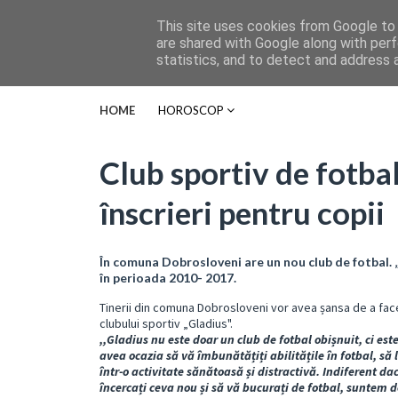
This site uses cookies from Google to d
are shared with Google along with perf
statistics, and to detect and address 
HOME
HOROSCOP
Club sportiv de fotbal
înscrieri pentru copii
În comuna Dobrosloveni are un nou club de fotbal. „
în perioada 2010- 2017.
Tinerii din comuna Dobrosloveni vor avea șansa de a face
clubului sportiv „Gladius".
,,Gladius nu este doar un club de fotbal obișnuit, ci este
avea ocazia să vă îmbunătățiți abilitățile în fotbal, să l
într-o activitate sănătoasă și distractivă. Indiferent d
încercați ceva nou și să vă bucurați de fotbal, suntem d