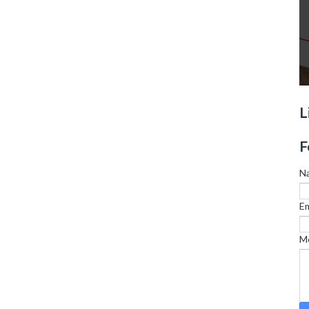
L
F
N
Em
M