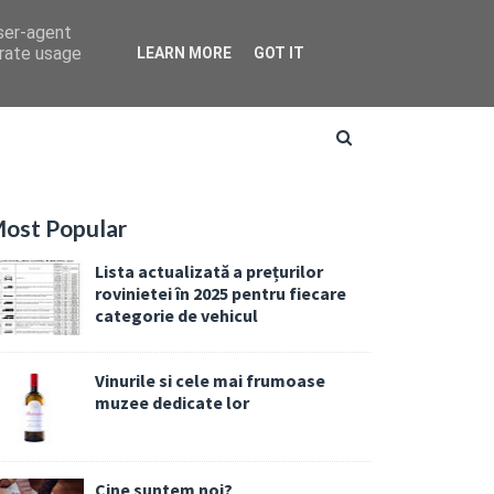
user-agent
erate usage
LEARN MORE
GOT IT
ost Popular
Lista actualizată a prețurilor
rovinietei în 2025 pentru fiecare
categorie de vehicul
Vinurile si cele mai frumoase
muzee dedicate lor
Cine suntem noi?