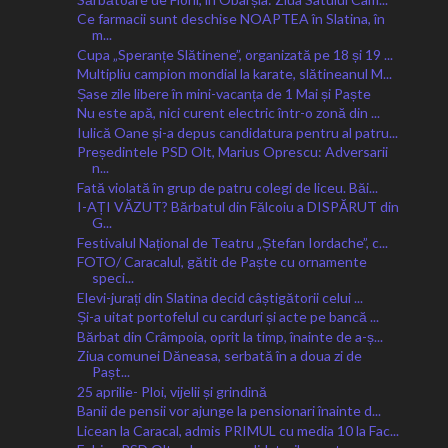
Ce farmacii sunt deschise NOAPTEA în Slatina, în
m...
Cupa „Speranțe Slătinene”, organizată pe 18 și 19 ...
Multipliu campion mondial la karate, slătineanul M...
Șase zile libere în mini-vacanța de 1 Mai și Paște
Nu este apă, nici curent electric într-o zonă din ...
Iulică Oane și-a depus candidatura pentru al patru...
Președintele PSD Olt, Marius Oprescu: Adversarii
n...
Fată violată în grup de patru colegi de liceu. Băi...
I-AȚI VĂZUT? Bărbatul din Fălcoiu a DISPĂRUT din
G...
Festivalul Național de Teatru „Ștefan Iordache”, c...
FOTO/ Caracalul, gătit de Paște cu ornamente
speci...
Elevi-jurați din Slatina decid câștigătorii celui ...
Și-a uitat portofelul cu carduri și acte pe bancă ...
Bărbat din Crâmpoia, oprit la timp, înainte de a-ș...
Ziua comunei Dăneasa, serbată în a doua zi de
Pașt...
25 aprilie- Ploi, vijelii și grindină
Banii de pensii vor ajunge la pensionari înainte d...
Licean la Caracal, admis PRIMUL cu media 10 la Fac...