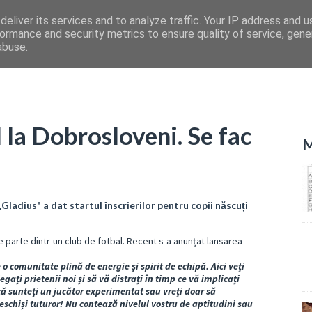
eliver its services and to analyze traffic. Your IP address and 
ormance and security metrics to ensure quality of service, gen
abuse.
 la Dobrosloveni. Se fac
M
Gladius" a dat startul înscrierilor pentru copii născuți
 parte dintr-un club de fotbal. Recent s-a anunțat lansarea
 o comunitate plină de energie și spirit de echipă. Aici veți
egați prietenii noi și să vă distrați în timp ce vă implicați
acă sunteți un jucător experimentat sau vreți doar să
eschiși tuturor! Nu contează nivelul vostru de aptitudini sau