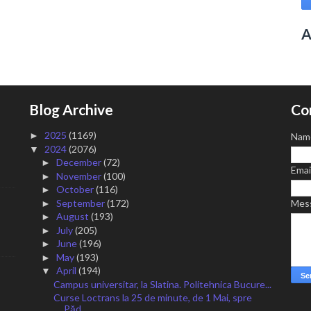
A
Blog Archive
Co
2025
(1169)
►
Nam
2024
(2076)
▼
December
(72)
►
Emai
November
(100)
►
October
(116)
►
September
(172)
Mes
►
August
(193)
►
July
(205)
►
June
(196)
►
May
(193)
►
April
(194)
▼
Campus universitar, la Slatina. Politehnica Bucure...
Curse Loctrans la 25 de minute, de 1 Mai, spre
Păd...