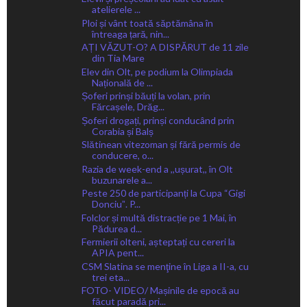
atelierele ...
Ploi și vânt toată săptămâna în
întreaga țară, nin...
AȚI VĂZUT-O? A DISPĂRUT de 11 zile
din Tia Mare
Elev din Olt, pe podium la Olimpiada
Națională de ...
Șoferi prinși băuți la volan, prin
Fărcașele, Drăg...
Șoferi drogați, prinși conducând prin
Corabia și Balș
Slătinean vitezoman și fără permis de
conducere, o...
Razia de week-end a ,,ușurat,, în Olt
buzunarele a...
Peste 250 de participanți la Cupa “Gigi
Donciuˮ. P...
Folclor și multă distracție pe 1 Mai, în
Pădurea d...
Fermierii olteni, așteptați cu cereri la
APIA pent...
CSM Slatina se menţine în Liga a II-a, cu
trei eta...
FOTO- VIDEO/ Mașinile de epocă au
făcut paradă pri...