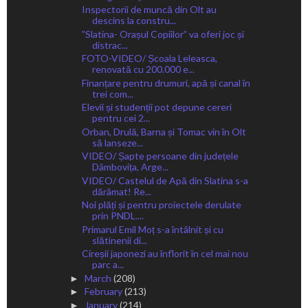
Inspectorii de muncă din Olt au
descins la constru...
”Slatina- Orașul Copiilor” va oferi joc și
distrac...
FOTO-VIDEO/ Școala Leleasca,
renovată cu 200.000 e...
Finanțare pentru drumuri, apă și canal în
trei com...
Elevii și studenții pot depune cereri
pentru cei 2...
Orban, Drulă, Barna și Tomac vin în Olt
să lanseze...
VIDEO/ Șapte persoane din județele
Dâmbovița, Arge...
VIDEO/ Castelul de Apă din Slatina s-a
dărâmat! Re...
Noi plăți și pentru proiectele derulate
prin PNDL....
Primarul Emil Moț s-a întâlnit și cu
slătinenii di...
Cireșii japonezi au înflorit în cel mai nou
parc a...
March
(208)
►
February
(213)
►
January
(214)
►