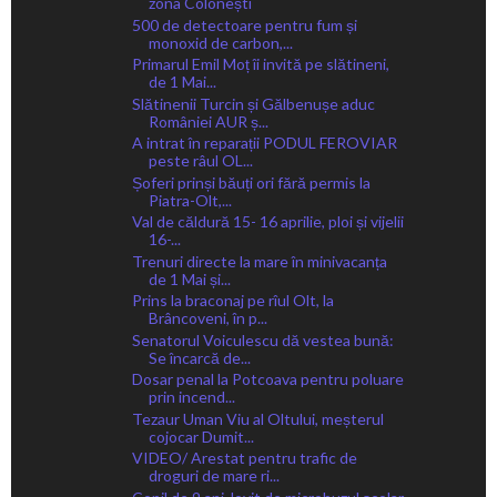
zona Colonești
500 de detectoare pentru fum și
monoxid de carbon,...
Primarul Emil Moț îi invită pe slătineni,
de 1 Mai...
Slătinenii Turcin și Gălbenușe aduc
României AUR ș...
A intrat în reparații PODUL FEROVIAR
peste râul OL...
Șoferi prinși băuți ori fără permis la
Piatra-Olt,...
Val de căldură 15- 16 aprilie, ploi și vijelii
16-...
Trenuri directe la mare în minivacanța
de 1 Mai și...
Prins la braconaj pe rîul Olt, la
Brâncoveni, în p...
Senatorul Voiculescu dă vestea bună:
Se încarcă de...
Dosar penal la Potcoava pentru poluare
prin incend...
Tezaur Uman Viu al Oltului, meșterul
cojocar Dumit...
VIDEO/ Arestat pentru trafic de
droguri de mare ri...