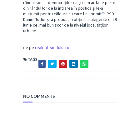
rândul social-democraților ca și cum ar face parte
din rândul lor de la intrarea în politică și le-a
mulțumit pentru căldura cu care l-au primit în PSD.
Daniel Tudor și-a propus să obțină la alegerile din 9
iunie cel mai bun scor de la nivelul localităților
urbane.
de pe
realitateaoltului.ro
TAGS
NO COMMENTS