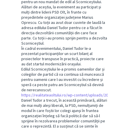
pentru un nou mandat de edil al Scorniceștiului.
Alături de aceștia, la eveniment au participat și
mulți dintre liderii PSD Olt, în frunte cu
președintele organizației județene Marius
Oprescu. Cu toții au avut doar cuvinte de laudă la
adresa edilului Daniel Tudor pentru ce a făcut în
direcția dezvoltării comunității din care face
parte. Cu toții i-au promis sprijin pentru a dezvolta
Scorniceștiul.
În cadrul evenimentului, Daniel Tudor le-a
prezentat participanților un scurt bilanț al
proiectelor transpuse în practică, proiecte care
au dat startul modernizării orașului.
Edilul Scorniceștiului le-a promis oamenilor dar și
colegilor de partid că va continua să muncească
pentru oamenii care l-au investit cu încredere și
speră ca peste patru ani Scorniceștiul să devină
de nerecunoscut.
https://realitateaoltului.ro/wp-content/uploads/2024/04/Dani
Daniel Tudor a trecut, în această primăvară, alături
de mai mulți aleși liberali, la PSD, nemulțumiți de
modul în care foștii lor colegi ajunși în fruntea
organizației înțeleg să facă politică dar să să-l
sprijine în rezolvarea problemelor comunității pe
care o reprezintă. El a susținut că se simte în