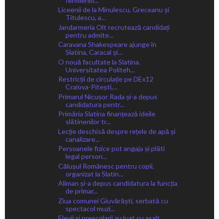
fermierilo...
Liceenii de la Minulescu, Greceanu și
Titulescu, a...
Jandarmeria Olt recrutează candidați
pentru admite...
Caravana Shakespeare ajunge în
Slatina, Caracal și...
O nouă facultate la Slatina.
Universitatea Politeh...
Restricții de circulație pe DEx12
Craiova-Pitești,...
Primarul Nicușor Rada și-a depus
candidatura pentr...
Primăria Slatina finanțează ideile
slătinenilor tr...
Lecție deschisă despre rețele de apă și
canalizare...
Persoanele fizice pot angaja și plăti
legal person...
Călușul Românesc pentru copii,
organizat la Slatin...
Aliman și-a depus candidatura la funcția
de primar...
Ziua comunei Giuvărăști, serbată cu
spectacol muzi...
Elevii și preșcolarii au luat cu asalt