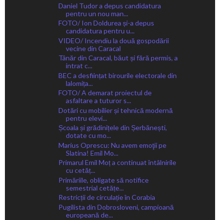
Daniel Tudor a depus candidatura
pentru un nou man...
FOTO/ Ion Doldurea și-a depus
candidatura pentru u...
VIDEO/ Incendiu la două gospodării
vecine din Caracal
Tânăr din Caracal, băut și fără permis, a
intrat c...
BEC a desființat birourile electorale din
lalomița...
FOTO/ A demarat proiectul de
asfaltare a tuturor s...
Dotări cu mobilier și tehnică modernă
pentru elevi...
Școala și grădinițele din Șerbănești,
dotate cu mo...
Marius Oprescu: Nu avem emoţii pe
Slatina! Emil Mo...
Primarul Emil Moț a continuat întâlnirile
cu cetăț...
Primăriile, obligate să notifice
semestrial cetățe...
Restricții de circulație în Corabia
Pugilista din Dobrosloveni, campioană
europeană de...