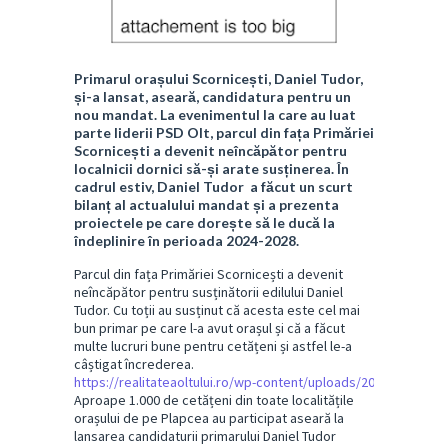
Primarul orașului Scornicești, Daniel Tudor,
și-a lansat, aseară, candidatura pentru un
nou mandat. La evenimentul la care au luat
parte liderii PSD Olt, parcul din fața Primăriei
Scornicești a devenit neîncăpător pentru
localnicii dornici să-și arate susținerea. În
cadrul estiv, Daniel Tudor a făcut un scurt
bilanț al actualului mandat și a prezenta
proiectele pe care dorește să le ducă la
îndeplinire în perioada 2024-2028.
Parcul din fața Primăriei Scornicești a devenit
neîncăpător pentru susținătorii edilului Daniel
Tudor. Cu toții au susținut că acesta este cel mai
bun primar pe care l-a avut orașul și că a făcut
multe lucruri bune pentru cetățeni și astfel le-a
câștigat încrederea.
https://realitateaoltului.ro/wp-content/uploads/2024/04/voxur
Aproape 1.000 de cetățeni din toate localitățile
orașului de pe Plapcea au participat aseară la
lansarea candidaturii primarului Daniel Tudor