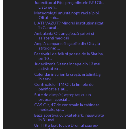
Judecătorul Pițu, președintele BEJ Olt.
Lista șefi...
Meteorologii anunță nopți reci și ploi.
Oltul, sub...
L-AȚI VĂZUT? Minorul instituționalizat
în Caracal ...
Ambulanța Olt angajează șoferi și
asistenți medicali
Amplă campanie în școlile din Olt: „Ia
atitudine! ...
Festivalul de folk și poezie de la Slatina,
pe 10 ...
Judecătoria Slatina începe din 13 mai
activitatea ...
Calendar înscrieri la creșă, grădiniță și
în servi...
Controalele ITM Olt la firmele de
panificație s-au...
Sute de olimpici, așteptați cu un
program special ...
CAS Olt, 47 de controale la cabinete
medicale, spi...
Baza sportivă cu SkatePark, inaugurată
în 31 mai- ...
Un TIR a luat foc pe Drumul Expres-