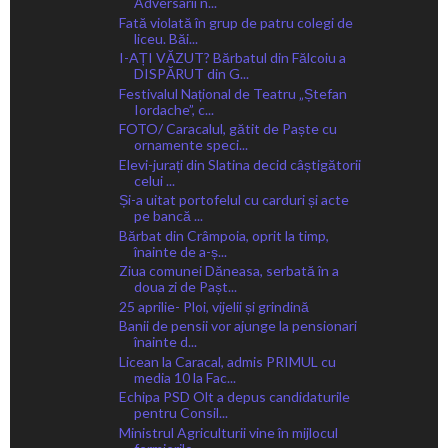
Adversarii n...
Fată violată în grup de patru colegi de
liceu. Băi...
I-AȚI VĂZUT? Bărbatul din Fălcoiu a
DISPĂRUT din G...
Festivalul Național de Teatru „Ștefan
Iordache”, c...
FOTO/ Caracalul, gătit de Paște cu
ornamente speci...
Elevi-jurați din Slatina decid câștigătorii
celui ...
Și-a uitat portofelul cu carduri și acte
pe bancă ...
Bărbat din Crâmpoia, oprit la timp,
înainte de a-ș...
Ziua comunei Dăneasa, serbată în a
doua zi de Pașt...
25 aprilie- Ploi, vijelii și grindină
Banii de pensii vor ajunge la pensionari
înainte d...
Licean la Caracal, admis PRIMUL cu
media 10 la Fac...
Echipa PSD Olt a depus candidaturile
pentru Consil...
Ministrul Agriculturii vine în mijlocul