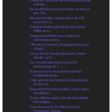
Copil de 9 ani, lovit de microbuzul școlar
la Breb...
Se modifică mersul trenurilor ce trec și
prin Olt,...
Nicolae Ștefan, noul prefect de Olt,
învestit în f...
Primăria Slatina distribuie, de astăzi,
4088 de ti...
Primarul Emil Moț face echipă cu
slătinenii pentru...
Oltenii pot investi, începând de luni, în
titluril...
Liceul Petre Pandrea Balș are ,,Viitor
Verdeˮ cu f...
Vor circula mai multe trenuri în
minivacanţa de 1 ...
A început procesul de înscriere în
învățământul pr...
Club sportiv de fotbal la Dobrosloveni.
Se fac îns...
Împrumut Personal online: calea către
flexibilitat...
Ruina sălii de sport a Școlii Gimnaziale
Morunglav...
Încă două școli din Olt incluse în
Programul „Masă...