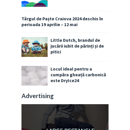
Târgul de Paște Craiova 2024 deschis în
perioada 19 aprilie – 12 mai
Little Dutch, brandul de
jucării iubit de părinți și de
pitici
Locul ideal pentru a
cumpăra gheață carbonică
este DryIce24
Advertising