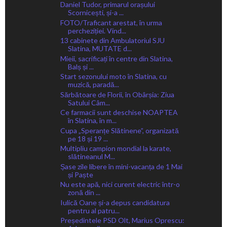
Daniel Tudor, primarul orașului
Scornicești, și-a ...
FOTO/Traficant arestat, în urma
percheziției. Vind...
13 cabinete din Ambulatoriul SJU
Slatina, MUTATE d...
Mieii, sacrificați în centre din Slatina,
Balș și ...
Start sezonului moto în Slatina, cu
muzică, paradă...
Sărbătoare de Florii, în Obârșia: Ziua
Satului Câm...
Ce farmacii sunt deschise NOAPTEA
în Slatina, în m...
Cupa „Speranțe Slătinene”, organizată
pe 18 și 19 ...
Multipliu campion mondial la karate,
slătineanul M...
Șase zile libere în mini-vacanța de 1 Mai
și Paște
Nu este apă, nici curent electric într-o
zonă din ...
Iulică Oane și-a depus candidatura
pentru al patru...
Președintele PSD Olt, Marius Oprescu: