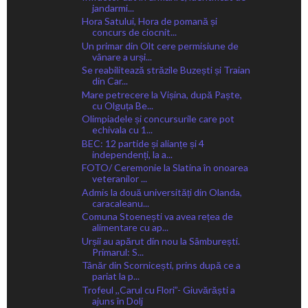
jandarmi...
Hora Satului, Hora de pomană și
concurs de ciocnit...
Un primar din Olt cere permisiune de
vânare a urși...
Se reabilitează străzile Buzești și Traian
din Car...
Mare petrecere la Vișina, după Paște,
cu Olguța Be...
Olimpiadele și concursurile care pot
echivala cu 1...
BEC: 12 partide și alianțe și 4
independenți, la a...
FOTO/ Ceremonie la Slatina în onoarea
veteranilor ...
Admis la două universități din Olanda,
caracaleanu...
Comuna Stoenești va avea rețea de
alimentare cu ap...
Urșii au apărut din nou la Sâmburești.
Primarul: S...
Tânăr din Scornicești, prins după ce a
pariat la p...
Trofeul ,,Carul cu Flori”- Giuvărăști a
ajuns în Dolj