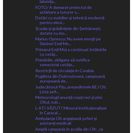
lalomița...
FOTO/ A demarat proiectul de
asfaltare a tuturor s...
Dotări cu mobilier și tehnică modernă
pentru elevi...
Școala și grădinițele din Șerbănești,
dotate cu mo...
Marius Oprescu: Nu avem emoţii pe
Slatina! Emil Mo...
Primarul Emil Moț a continuat întâlnirile
cu cetăț...
Primăriile, obligate să notifice
semestrial cetățe...
Restricții de circulație în Corabia
Pugilista din Dobrosloveni, campioană
europeană de...
Judecătorul Pițu, președintele BEJ Olt.
Lista șefi...
Meteorologii anunță nopți reci și ploi.
Oltul, sub...
L-AȚI VĂZUT? Minorul instituționalizat
în Caracal ...
Ambulanța Olt angajează șoferi și
asistenți medicali
Amplă campanie în școlile din Olt: „Ia