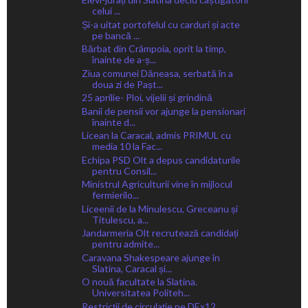
celui ...
Și-a uitat portofelul cu carduri și acte
pe bancă ...
Bărbat din Crâmpoia, oprit la timp,
înainte de a-ș...
Ziua comunei Dăneasa, serbată în a
doua zi de Pașt...
25 aprilie- Ploi, vijelii și grindină
Banii de pensii vor ajunge la pensionari
înainte d...
Licean la Caracal, admis PRIMUL cu
media 10 la Fac...
Echipa PSD Olt a depus candidaturile
pentru Consil...
Ministrul Agriculturii vine în mijlocul
fermierilo...
Liceenii de la Minulescu, Greceanu și
Titulescu, a...
Jandarmeria Olt recrutează candidați
pentru admite...
Caravana Shakespeare ajunge în
Slatina, Caracal și...
O nouă facultate la Slatina.
Universitatea Politeh...
Restricții de circulație pe DEx12