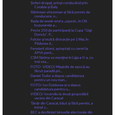
Șoferi drogați, prinși conducând prin
Corabia și Balș
Slătinean vitezoman și fără permis de
conducere, o...
Razia de week-end a ,,ușurat,, în Olt
buzunarele a...
Peste 250 de participanți la Cupa “Gigi
Donciuˮ. P...
Folclor și multă distracție pe 1 Mai, în
Pădurea d...
Fermierii olteni, așteptați cu cereri la
APIA pent...
CSM Slatina se menţine în Liga a II-a, cu
trei eta...
FOTO- VIDEO/ Mașinile de epocă au
făcut paradă pri...
Daniel Tudor a depus candidatura
pentru un nou man...
FOTO/ Ion Doldurea și-a depus
candidatura pentru u...
VIDEO/ Incendiu la două gospodării
vecine din Caracal
Tânăr din Caracal, băut și fără permis, a
intrat c...
BEC a desființat birourile electorale din