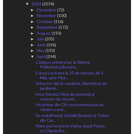
2024
(2076)
▼
December
(72)
►
November
(100)
►
October
(116)
►
September
(172)
►
August
(193)
►
July
(205)
►
June
(196)
►
May
(193)
►
April
(194)
▼
Campus universitar, la Slatina.
Politehnica Bucure...
Curse Loctrans la 25 de minute, de 1
Mai, spre Păd...
Infractor dat în urmărire, identificat de
jandarmi...
Hora Satului, Hora de pomană și
concurs de ciocnit...
Un primar din Olt cere permisiune de
vânare a urși...
Se reabilitează străzile Buzești și Traian
din Car...
Mare petrecere la Vișina, după Paște,
cu Olguța Be...