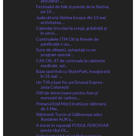
atitudine! ...
Festivalul de folk și poezie de la Slatina,
pe 10 ...
Judecătoria Slatina începe din 13 mai
activitatea ...
Calendar înscrieri la creșă, grădiniță și
în servi...
Controalele ITM Olt la firmele de
panificație s-au...
Sute de olimpici, așteptați cu un
program special ...
CAS Olt, 47 de controale la cabinete
medicale, spi...
Baza sportivă cu SkatePark, inaugurată
în 31 mai- ...
Un TIR a luat foc pe Drumul Expres-
zona Colonești
500 de detectoare pentru fum și
monoxid de carbon,...
Primarul Emil Moț îi invită pe slătineni,
de 1 Mai...
Slătinenii Turcin și Gălbenușe aduc
României AUR ș...
A intrat în reparații PODUL FEROVIAR
peste râul OL...
Șoferi prinși băuți ori fără permis la