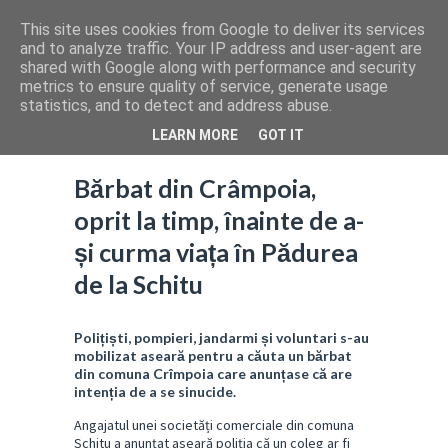
This site uses cookies from Google to deliver its services
and to analyze traffic. Your IP address and user-agent are
shared with Google along with performance and security
metrics to ensure quality of service, generate usage
statistics, and to detect and address abuse.
LEARN MORE
GOT IT
Bărbat din Crâmpoia,
oprit la timp, înainte de a-
și curma viața în Pădurea
de la Schitu
Polițiști, pompieri, jandarmi și voluntari s-au
mobilizat aseară pentru a căuta un bărbat
din comuna Crîmpoia care anunțase că are
intenția de a se sinucide.
Angajatul unei societăți comerciale din comuna
Schitu a anunțat aseară poliția că un coleg ar fi