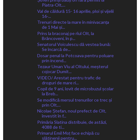
Piatra-Olt,...
Val de căldură 15- 16 aprilie, ploi și vijelii
16-...
Trenuri directe la mare în minivacanța
de 1 Mai și...
Prins la braconaj pe rîul Olt, la
Brâncoveni, în p...
Senatorul Voiculescu dă vestea bună:
Se încarcă de...
Dosar penal la Potcoava pentru poluare
prin incend...
Tezaur Uman Viu al Oltului, meșterul
cojocar Dumit...
VIDEO/ Arestat pentru trafic de
droguri de mare ri...
Copil de 9 ani, lovit de microbuzul școlar
la Breb...
Se modifică mersul trenurilor ce trec și
prin Olt,...
Nicolae Ștefan, noul prefect de Olt,
învestit în f...
Primăria Slatina distribuie, de astăzi,
4088 de ti...
Primarul Emil Moț face echipă cu
slătinenii pentru...