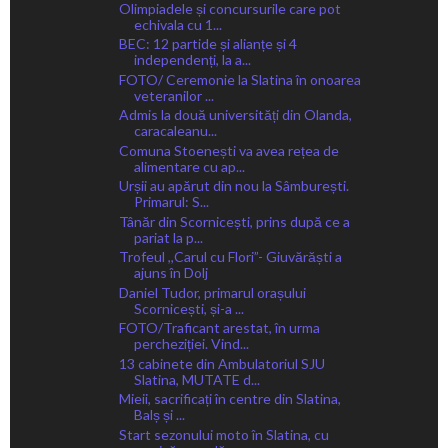
Olimpiadele și concursurile care pot
echivala cu 1...
BEC: 12 partide și alianțe și 4
independenți, la a...
FOTO/ Ceremonie la Slatina în onoarea
veteranilor ...
Admis la două universități din Olanda,
caracaleanu...
Comuna Stoenești va avea rețea de
alimentare cu ap...
Urșii au apărut din nou la Sâmburești.
Primarul: S...
Tânăr din Scornicești, prins după ce a
pariat la p...
Trofeul ,,Carul cu Flori”- Giuvărăști a
ajuns în Dolj
Daniel Tudor, primarul orașului
Scornicești, și-a ...
FOTO/Traficant arestat, în urma
percheziției. Vind...
13 cabinete din Ambulatoriul SJU
Slatina, MUTATE d...
Mieii, sacrificați în centre din Slatina,
Balș și ...
Start sezonului moto în Slatina, cu