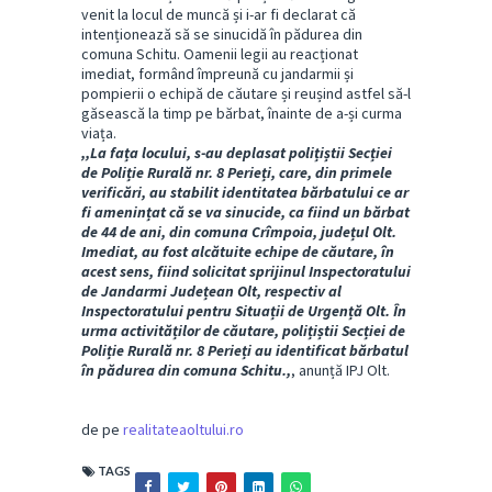
venit la locul de muncă și i-ar fi declarat că
intenționează să se sinucidă în pădurea din
comuna Schitu. Oamenii legii au reacționat
imediat, formând împreună cu jandarmii și
pompierii o echipă de căutare și reușind astfel să-l
găsească la timp pe bărbat, înainte de a-și curma
viața.
,,La fața locului, s-au deplasat polițiștii Secției
de Poliție Rurală nr. 8 Perieți, care, din
primele
verificări, au stabilit identitatea bărbatului ce ar
fi amenințat că se va sinucide, ca fiind un bărbat
de 44 de ani, din comuna Crîmpoia, județul Olt.
Imediat, au fost alcătuite echipe de căutare, în
acest sens, fiind solicitat sprijinul Inspectoratului
de Jandarmi Județean Olt, respectiv al
Inspectoratului pentru Situații de Urgență Olt. În
urma activităților de căutare, polițiștii Secției de
Poliție Rurală nr. 8 Perieți au identificat bărbatul
în pădurea din comuna Schitu.,
, anunță IPJ Olt.
de pe
realitateaoltului.ro
TAGS