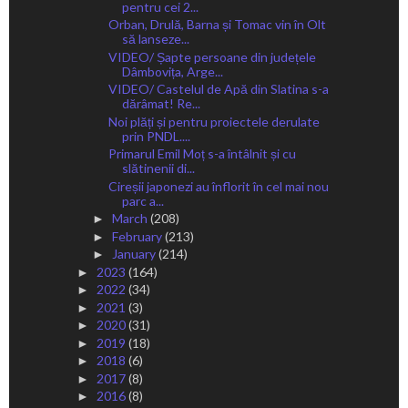
pentru cei 2...
Orban, Drulă, Barna și Tomac vin în Olt
să lanseze...
VIDEO/ Șapte persoane din județele
Dâmbovița, Arge...
VIDEO/ Castelul de Apă din Slatina s-a
dărâmat! Re...
Noi plăți și pentru proiectele derulate
prin PNDL....
Primarul Emil Moț s-a întâlnit și cu
slătinenii di...
Cireșii japonezi au înflorit în cel mai nou
parc a...
March
(208)
►
February
(213)
►
January
(214)
►
2023
(164)
►
2022
(34)
►
2021
(3)
►
2020
(31)
►
2019
(18)
►
2018
(6)
►
2017
(8)
►
2016
(8)
►