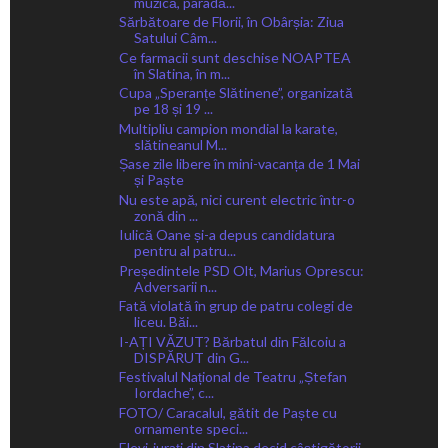
muzică, paradă...
Sărbătoare de Florii, în Obârșia: Ziua
Satului Câm...
Ce farmacii sunt deschise NOAPTEA
în Slatina, în m...
Cupa „Speranțe Slătinene”, organizată
pe 18 și 19 ...
Multipliu campion mondial la karate,
slătineanul M...
Șase zile libere în mini-vacanța de 1 Mai
și Paște
Nu este apă, nici curent electric într-o
zonă din ...
Iulică Oane și-a depus candidatura
pentru al patru...
Președintele PSD Olt, Marius Oprescu:
Adversarii n...
Fată violată în grup de patru colegi de
liceu. Băi...
I-AȚI VĂZUT? Bărbatul din Fălcoiu a
DISPĂRUT din G...
Festivalul Național de Teatru „Ștefan
Iordache”, c...
FOTO/ Caracalul, gătit de Paște cu
ornamente speci...
Elevi-jurați din Slatina decid câștigătorii