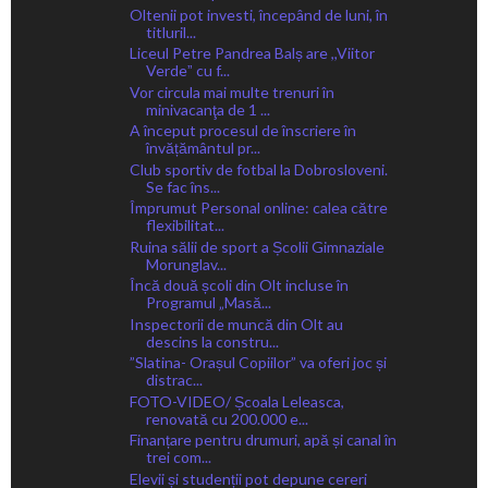
Oltenii pot investi, începând de luni, în
titluril...
Liceul Petre Pandrea Balș are ,,Viitor
Verdeˮ cu f...
Vor circula mai multe trenuri în
minivacanţa de 1 ...
A început procesul de înscriere în
învățământul pr...
Club sportiv de fotbal la Dobrosloveni.
Se fac îns...
Împrumut Personal online: calea către
flexibilitat...
Ruina sălii de sport a Școlii Gimnaziale
Morunglav...
Încă două școli din Olt incluse în
Programul „Masă...
Inspectorii de muncă din Olt au
descins la constru...
”Slatina- Orașul Copiilor” va oferi joc și
distrac...
FOTO-VIDEO/ Școala Leleasca,
renovată cu 200.000 e...
Finanțare pentru drumuri, apă și canal în
trei com...
Elevii și studenții pot depune cereri