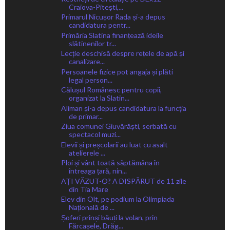
Craiova-Pitești,...
Primarul Nicușor Rada și-a depus
candidatura pentr...
Primăria Slatina finanțează ideile
slătinenilor tr...
Lecție deschisă despre rețele de apă și
canalizare...
Persoanele fizice pot angaja și plăti
legal person...
Călușul Românesc pentru copii,
organizat la Slatin...
Aliman și-a depus candidatura la funcția
de primar...
Ziua comunei Giuvărăști, serbată cu
spectacol muzi...
Elevii și preșcolarii au luat cu asalt
atelierele ...
Ploi și vânt toată săptămâna în
întreaga țară, nin...
AȚI VĂZUT-O? A DISPĂRUT de 11 zile
din Tia Mare
Elev din Olt, pe podium la Olimpiada
Națională de ...
Șoferi prinși băuți la volan, prin
Fărcașele, Drăg...