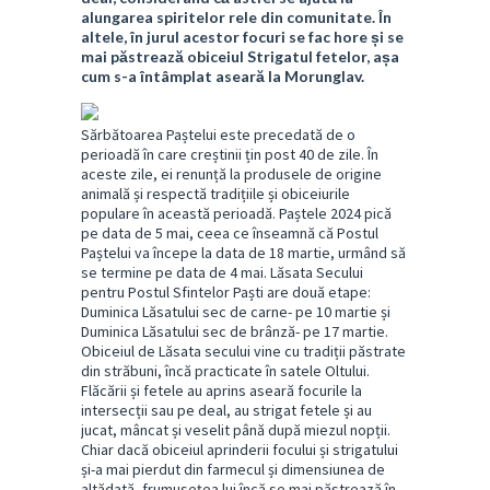
alungarea spiritelor rele din comunitate. În
altele, în jurul acestor focuri se fac hore și se
mai păstrează obiceiul Strigatul fetelor, așa
cum s-a întâmplat aseară la Morunglav.
Sărbătoarea Paștelui este precedată de o
perioadă în care creștinii țin post 40 de zile. În
aceste zile, ei renunță la produsele de origine
animală și respectă tradițiile și obiceiurile
populare în această perioadă. Paștele 2024 pică
pe data de 5 mai, ceea ce înseamnă că Postul
Paștelui va începe la data de 18 martie, urmând să
se termine pe data de 4 mai. Lăsata Secului
pentru Postul Sfintelor Paști are două etape:
Duminica Lăsatului sec de carne- pe 10 martie și
Duminica Lăsatului sec de brânză- pe 17 martie.
Obiceiul de Lăsata secului vine cu tradiții păstrate
din străbuni, încă practicate în satele Oltului.
Flăcării și fetele au aprins aseară focurile la
intersecții sau pe deal, au strigat fetele și au
jucat, mâncat și veselit până după miezul nopții.
Chiar dacă obiceiul aprinderii focului și strigatului
și-a mai pierdut din farmecul și dimensiunea de
altădată, frumusețea lui încă se mai păstrează în