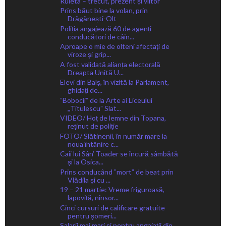
Ruleta – trecut, prezent și viitor
Prins băut bine la volan, prin
Drăgănești-Olt
Poliția angajează 60 de agenți
conducători de câin...
Aproape o mie de olteni afectați de
viroze și grip...
A fost validată alianța electorală
Dreapta Unită U...
Elevi din Balș, în vizită la Parlament,
ghidați de...
ˮBobociiˮ de la Arte ai Liceului
,,Titulescuˮ Slat...
VIDEO/ Hoț de lemne din Topana,
reținut de poliție
FOTO/ Slătinenii, în număr mare la
noua întânire c...
Caii lui Sân’ Toader se încură sâmbătă
și la Osica...
Prins conducând ˮmortˮ de beat prin
Vlădila și cu ...
19 – 21 martie: Vreme friguroasă,
lapoviță, ninsor...
Cinci cursuri de calificare gratuite
pentru șomeri...
Salarii mai mari și pentru angajații din