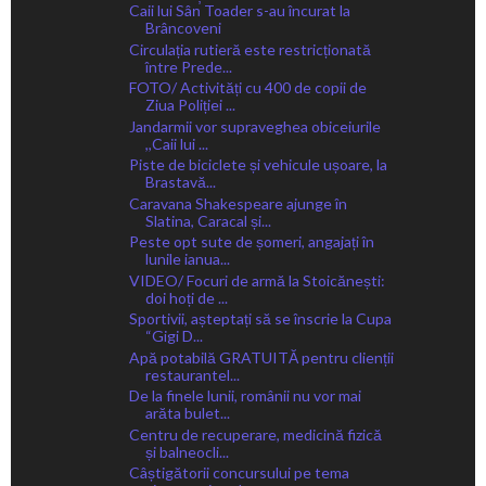
Caii lui Sân̕ Toader s-au încurat la
Brâncoveni
Circulația rutieră este restricționată
între Prede...
FOTO/ Activități cu 400 de copii de
Ziua Poliției ...
Jandarmii vor supraveghea obiceiurile
,,Caii lui ...
Piste de biciclete și vehicule ușoare, la
Brastavă...
Caravana Shakespeare ajunge în
Slatina, Caracal și...
Peste opt sute de șomeri, angajați în
lunile ianua...
VIDEO/ Focuri de armă la Stoicănești:
doi hoți de ...
Sportivii, așteptați să se înscrie la Cupa
“Gigi D...
Apă potabilă GRATUITĂ pentru clienții
restaurantel...
De la finele lunii, românii nu vor mai
arăta bulet...
Centru de recuperare, medicină fizică
și balneocli...
Câștigătorii concursului pe tema