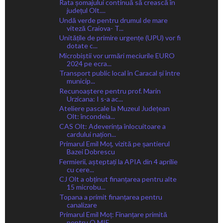
Rata șomajului continuă să crească în
județul Olt....
Undă verde pentru drumul de mare
viteză Craiova- T...
Unitățile de primire urgențe (UPU) vor fi
dotate c...
Microbiștii vor urmări meciurile EURO
2024 pe ecra...
Transport public local în Caracal și între
municip...
Recunoaștere pentru prof. Marin
Urzicana: I s-a ac...
Ateliere pascale la Muzeul Județean
Olt: încondeia...
CAS Olt: Adeverința înlocuitoare a
cardului națion...
Primarul Emil Moț, vizită pe șantierul
Bazei Dobrescu
Fermierii, așteptați la APIA din 4 aprilie
cu cere...
CJ Olt a obținut finanțarea pentru alte
15 microbu...
Topana a primit finanțarea pentru
canalizare
Primarul Emil Moț: Finanțare primită
pentru O MIE ...