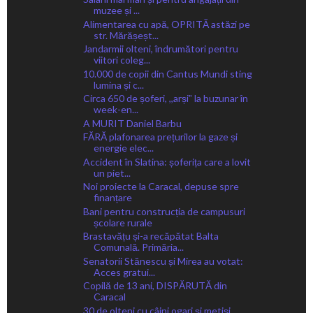
muzee și ...
Alimentarea cu apă, OPRITĂ astăzi pe
str. Mărășeșt...
Jandarmii olteni, îndrumători pentru
viitori coleg...
10.000 de copii din Cantus Mundi sting
lumina și c...
Circa 650 de șoferi, ,,arșiˮ la buzunar în
week-en...
A MURIT Daniel Barbu
FĂRĂ plafonarea prețurilor la gaze și
energie elec...
Accident în Slatina: șoferița care a lovit
un piet...
Noi proiecte la Caracal, depuse spre
finanțare
Bani pentru construcția de campusuri
școlare rurale
Brastavățu și-a recăpătat Balta
Comunală. Primăria...
Senatorii Stănescu și Mirea au votat:
Acces gratui...
Copilă de 13 ani, DISPĂRUTĂ din
Caracal
30 de olteni cu câini ogari și metiși,