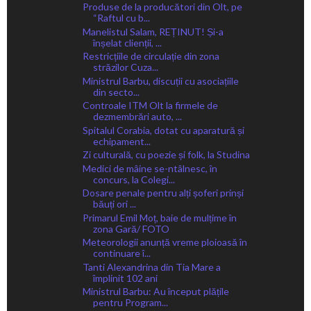
Produse de la producători din Olt, pe
“Raftul cu b...
Manelistul Salam, REȚINUT! Și-a
înșelat clienții, ...
Restricțiile de circulație din zona
străzilor Cuza...
Ministrul Barbu, discuții cu asociațiile
din secto...
Controale ITM Olt la firmele de
dezmembrări auto, ...
Spitalul Corabia, dotat cu aparatură și
echipament...
Zi culturală, cu poezie și folk, la Studina
Medici de mâine se-ntâlnesc, în
concurs, la Colegi...
Dosare penale pentru alți șoferi prinși
băuți ori ...
Primarul Emil Moț, baie de mulțime în
zona Gară/ FOTO
Meteorologii anunță vreme ploioasă în
continuare î...
Tanti Alexandrina din Tia Mare a
împlinit 102 ani
Ministrul Barbu: Au început plățile
pentru Program...