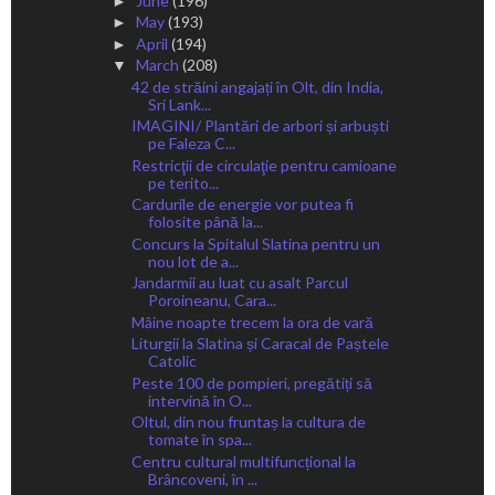
June
(196)
►
May
(193)
►
April
(194)
►
March
(208)
▼
42 de străini angajați în Olt, din India,
Sri Lank...
IMAGINI/ Plantări de arbori și arbuști
pe Faleza C...
Restricţii de circulaţie pentru camioane
pe terito...
Cardurile de energie vor putea fi
folosite până la...
Concurs la Spitalul Slatina pentru un
nou lot de a...
Jandarmii au luat cu asalt Parcul
Poroineanu, Cara...
Mâine noapte trecem la ora de vară
Liturgii la Slatina și Caracal de Paștele
Catolic
Peste 100 de pompieri, pregătiți să
intervină în O...
Oltul, din nou fruntaș la cultura de
tomate în spa...
Centru cultural multifuncțional la
Brâncoveni, în ...