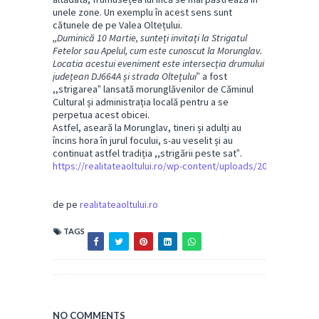
unele zone. Un exemplu în acest sens sunt
cătunele de pe Valea Oltețului.
,,Duminică 10 Martie, sunteți invitați la Strigatul
Fetelor sau Apelul, cum este cunoscut la Morunglav.
Locatia acestui eveniment este intersecția drumului
județean DJ664A și strada Oltețului
ˮ a fost
,,strigareaˮ lansată morunglăvenilor de Căminul
Cultural și administrația locală pentru a se
perpetua acest obicei.
Astfel, aseară la Morunglav, tineri și adulți au
încins hora în jurul focului, s-au veselit și au
continuat astfel tradiția ,,strigării peste satˮ.
https://realitateaoltului.ro/wp-content/uploads/2024/03/G
de pe
realitateaoltului.ro
TAGS
NO COMMENTS