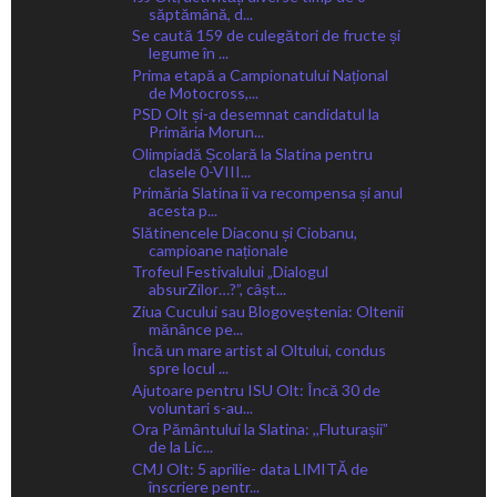
săptămână, d...
Se caută 159 de culegători de fructe și
legume în ...
Prima etapă a Campionatului Național
de Motocross,...
PSD Olt și-a desemnat candidatul la
Primăria Morun...
Olimpiadă Școlară la Slatina pentru
clasele 0-VIII...
Primăria Slatina îi va recompensa și anul
acesta p...
Slătinencele Diaconu și Ciobanu,
campioane naționale
Trofeul Festivalului „Dialogul
absurZilor…?”, câșt...
Ziua Cucului sau Blogoveștenia: Oltenii
mănânce pe...
Încă un mare artist al Oltului, condus
spre locul ...
Ajutoare pentru ISU Olt: Încă 30 de
voluntari s-au...
Ora Pământului la Slatina: ,,Fluturașiiˮ
de la Lic...
CMJ Olt: 5 aprilie- data LIMITĂ de
înscriere pentr...