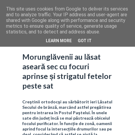
This site uses cookies from Google to deliver its services
and to analyze traffic. Your IP address and user-agent are
shared with Google along with performance and security
metrics to ensure quality of service, generate usage
statistics, and to detect and address abuse.
LEARN MORE
GOT IT
Morunglăvenii au lăsat
aseară sec cu focuri
aprinse și strigatul fetelor
peste sat
Creştinii ortodocşi au sărbătorit ieri Lăsatul
Secului de brânză, marcând astfel pregătirea
pentru intrarea în Postul Paştelui. În unele
sate din județ încă se mai păstrează obiceiul
focului purificator. În funcție de zonă, oamenii
aprind focul la intersecțiile drumurilor sau pe
deal, considerând că astfel se ajută la