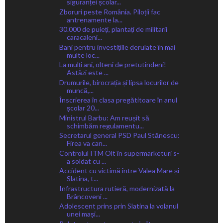
siguranței școlar...
Zboruri peste România. Piloții fac
antrenamente la...
30.000 de puieți, plantați de militarii
caracaleni...
Bani pentru investițiile derulate în mai
multe loc...
La mulți ani, olteni de pretutindeni!
Astăzi este ...
Drumurile, birocrația și lipsa locurilor de
muncă,...
Înscrierea în clasa pregătitoare în anul
școlar 20...
Ministrul Barbu: Am reușit să
schimbăm regulamentu...
Secretarul general PSD Paul Stănescu:
Firea va can...
Controlul ITM Olt în supermarketuri s-
a soldat cu ...
Accident cu victimă între Valea Mare și
Slatina, t...
Infrastructura rutieră, modernizată la
Brâncoveni ...
Adolescent prins prin Slatina la volanul
unei mași...