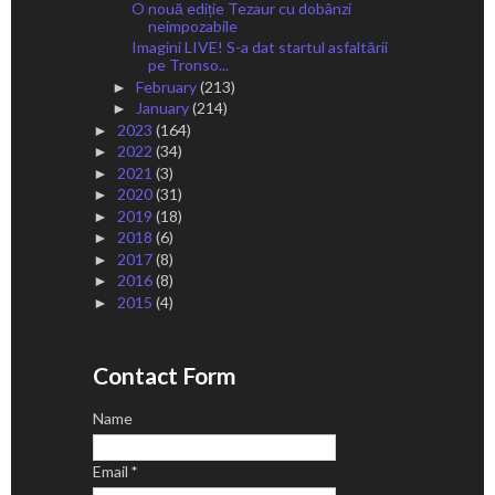
O nouă ediție Tezaur cu dobânzi
neimpozabile
Imagini LIVE! S-a dat startul asfaltării
pe Tronso...
February
(213)
►
January
(214)
►
2023
(164)
►
2022
(34)
►
2021
(3)
►
2020
(31)
►
2019
(18)
►
2018
(6)
►
2017
(8)
►
2016
(8)
►
2015
(4)
►
Contact Form
Name
Email
*