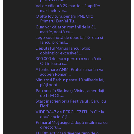
Val de căldură 29 martie – 1 aprilie:
maximele vor...
O altă lovitură pentru PNL Olt:
Primarul Daniel Tu...
Cum vor călători românii de la 31
martie, odată cu...
Lege susținută de deputații Grecu și
Iancu, promul...
Deputatul Marius Iancu: Stop
dobânzilor excesive! ...
300.000 de euro pentru o școală din
Olt în lupta c...
Atenționare ANM: Praful saharian va
acoperi Români...
Ministrul Barbu: peste 10 miliarde lei,
plăți pent...
Patroni din Slatina și Vișina, amendați
de ITM Olt...
Start înscrierilor la Festivalul ,,Carul cu
Flori”...
VIDEO/ 47 de PERCHEZIȚII în Olt la
două societăți ...
Primarul Moț asigură după întâlnirea cu
directorul...
IJJ Olt, activități diverse timp de o