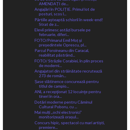
AMENDAȚI de...
Angajări în POLIȚIE. Primul lot de
posturi, scos l...
Pârtiile așteaptă schiorii în week-end!
Strat de z...
Elevii primesc astăzi bursele pe
februarie, diferi...
FOTO/Primarul Emil Moț și
președintele Oprescu, pl...
Parcul Poroineanu din Caracal,
reabilitat păstrând...
FOTO/ Străzile Corabiei, în plin proces
de moderni...
Angajatori din străinătate recrutează
273 de român...
Șase slătinence concurează pentru
titlul de campio...
ANL a recepţionat 12 locuinţe pentru
tineri în ora...
Dotări moderne pentru Căminul
Cultural Poboru, cu ...
Mai mulți ,,ochi electroniciˮ
monitorizează orașul...
Concurs hipic, spectacol cu mari artiști,
premiere...