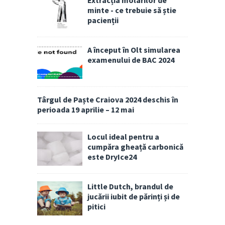
Extracția molarilor de
minte - ce trebuie să știe
pacienții
A început în Olt simularea
examenului de BAC 2024
Târgul de Paște Craiova 2024 deschis în
perioada 19 aprilie – 12 mai
Locul ideal pentru a
cumpăra gheață carbonică
este DryIce24
Little Dutch, brandul de
jucării iubit de părinți și de
pitici