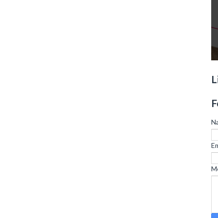
L
F
N
Em
M