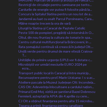
IMAGINI/ Plantări de arbori și arbuști pe Faleza C...
Restricţii de circulaţie pentru camioane pe terito...
Cardurile de energie vor putea fi folosite până la...
Concurs la Spitalul Slatina pentru un nou lot de a...
Jandarmii au luat cu asalt Parcul Poroineanu, Cara...
Mâine noapte trecem la ora de vară
Liturgii la Slatina și Caracal de Paștele Catolic
Peste 100 de pompieri, pregătiți să intervină în O...
Oltul, din nou fruntaș la cultura de tomate în spa...
Centru cultural multifuncțional la Brâncoveni, în ...
Rata șomajului continuă să crească în județul Olt....
Undă verde pentru drumul de mare viteză Craiova-
T...
Unitățile de primire urgențe (UPU) vor fi dotate c...
Microbiștii vor urmări meciurile EURO 2024 pe
ecra...
Transport public local în Caracal și între municip...
Recunoaștere pentru prof. Marin Urzicana: I s-a ac...
Ateliere pascale la Muzeul Județean Olt: încondeia...
CAS Olt: Adeverința înlocuitoare a cardului națion...
Primarul Emil Moț, vizită pe șantierul Bazei Dobrescu
Fermierii, așteptați la APIA din 4 aprilie cu cere...
CJ Olt a obținut finanțarea pentru alte 15 microbu...
Topana a primit finanțarea pentru canalizare