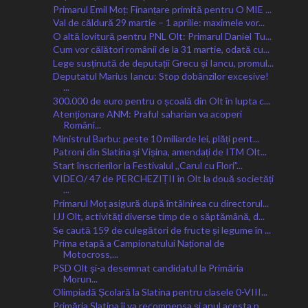
Primarul Emil Moț: Finanțare primită pentru O MIE ...
Val de căldură 29 martie – 1 aprilie: maximele vor...
O altă lovitură pentru PNL Olt: Primarul Daniel Tu...
Cum vor călători românii de la 31 martie, odată cu...
Lege susținută de deputații Grecu și Iancu, promul...
Deputatul Marius Iancu: Stop dobânzilor excesive!
...
300.000 de euro pentru o școală din Olt în lupta c...
Atenționare ANM: Praful saharian va acoperi
Români...
Ministrul Barbu: peste 10 miliarde lei, plăți pent...
Patroni din Slatina și Vișina, amendați de ITM Olt...
Start înscrierilor la Festivalul ,,Carul cu Flori”...
VIDEO/ 47 de PERCHEZIȚII în Olt la două societăți
...
Primarul Moț asigură după întâlnirea cu directorul...
IJJ Olt, activități diverse timp de o săptămână, d...
Se caută 159 de culegători de fructe și legume în ...
Prima etapă a Campionatului Național de
Motocross,...
PSD Olt și-a desemnat candidatul la Primăria
Morun...
Olimpiadă Școlară la Slatina pentru clasele 0-VIII...
Primăria Slatina îi va recompensa și anul acesta p...