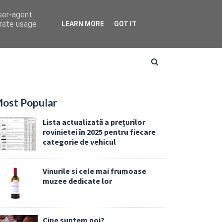
user-agent
erate usage
LEARN MORE
GOT IT
ost Popular
Lista actualizată a prețurilor
rovinietei în 2025 pentru fiecare
categorie de vehicul
Vinurile si cele mai frumoase
muzee dedicate lor
Cine suntem noi?