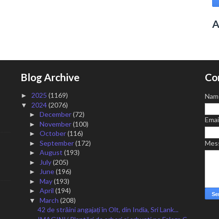
A
Blog Archive
Co
2025
(1169)
►
Nam
2024
(2076)
▼
December
(72)
►
Emai
November
(100)
►
October
(116)
►
September
(172)
Mes
►
August
(193)
►
July
(205)
►
June
(196)
►
May
(193)
►
April
(194)
►
March
(208)
▼
42 de străini angajați în Olt, din India, Sri Lank...