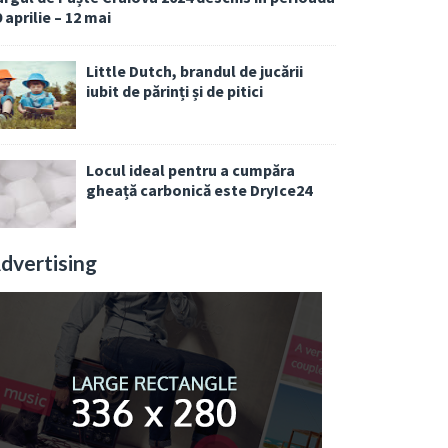
 aprilie – 12 mai
Little Dutch, brandul de jucării
iubit de părinți și de pitici
Locul ideal pentru a cumpăra
gheață carbonică este DryIce24
dvertising