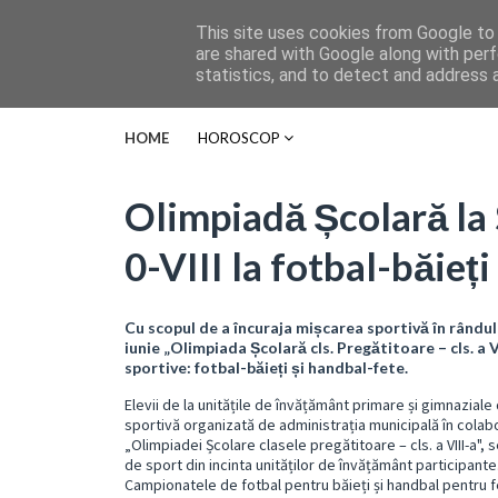
This site uses cookies from Google to d
are shared with Google along with perf
statistics, and to detect and address 
HOME
HOROSCOP
Olimpiadă Școlară la 
0-VIII la fotbal-băieț
Cu scopul de a încuraja mișcarea sportivă în rândul 
iunie „Olimpiada Școlară cls. Pregătitoare – cls. a
sportive: fotbal-băieți și handbal-fete.
Elevii de la unitățile de învățământ primare și gimnaziale
sportivă organizată de administrația municipală în colab
„Olimpiadei Școlare clasele pregătitoare – cls. a VIII-a", 
de sport din incinta unităților de învățământ participante
Campionatele de fotbal pentru băieți și handbal pentru fe