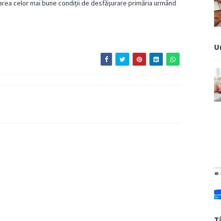
area celor mai bune condiții de desfășurare primăria urmând
U
T