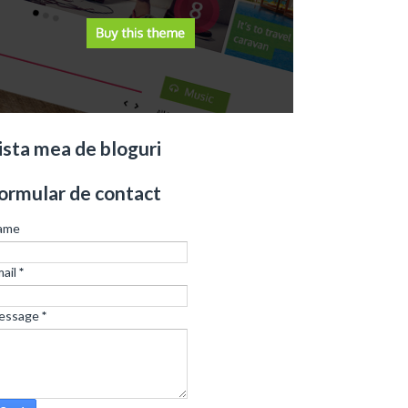
ista mea de bloguri
ormular de contact
ame
ail
*
essage
*