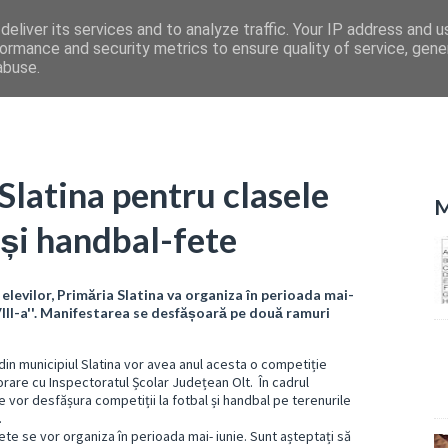
eliver its services and to analyze traffic. Your IP address and 
ormance and security metrics to ensure quality of service, gen
abuse.
Slatina pentru clasele
M
i și handbal-fete
elevilor, Primăria Slatina va organiza în perioada mai-
 VIII-a''. Manifestarea se desfășoară pe două ramuri
 din municipiul Slatina vor avea anul acesta o competiție
orare cu Inspectoratul Școlar Județean Olt. În cadrul
se vor desfășura competiții la fotbal și handbal pe terenurile
.
te se vor organiza în perioada mai- iunie. Sunt așteptați să