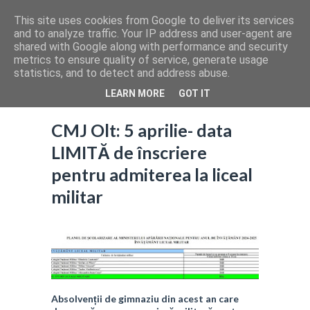
This site uses cookies from Google to deliver its services
and to analyze traffic. Your IP address and user-agent are
shared with Google along with performance and security
metrics to ensure quality of service, generate usage
statistics, and to detect and address abuse.
LEARN MORE
GOT IT
CMJ Olt: 5 aprilie- data
LIMITĂ de înscriere
pentru admiterea la liceal
militar
Absolvenții de gimnaziu din acest an care