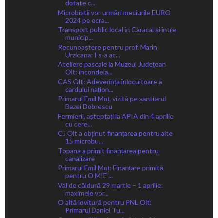
dotate c...
Microbiștii vor urmări meciurile EURO
2024 pe ecra...
Transport public local în Caracal și între
municip...
Recunoaștere pentru prof. Marin
Urzicana: I s-a ac...
Ateliere pascale la Muzeul Județean
Olt: încondeia...
CAS Olt: Adeverința înlocuitoare a
cardului națion...
Primarul Emil Moț, vizită pe șantierul
Bazei Dobrescu
Fermierii, așteptați la APIA din 4 aprilie
cu cere...
CJ Olt a obținut finanțarea pentru alte
15 microbu...
Topana a primit finanțarea pentru
canalizare
Primarul Emil Moț: Finanțare primită
pentru O MIE ...
Val de căldură 29 martie – 1 aprilie:
maximele vor...
O altă lovitură pentru PNL Olt:
Primarul Daniel Tu...