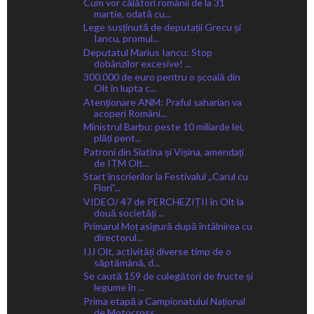
Cum vor călători românii de la 31
martie, odată cu...
Lege susținută de deputații Grecu și
Iancu, promul...
Deputatul Marius Iancu: Stop
dobânzilor excesive! ...
300.000 de euro pentru o școală din
Olt în lupta c...
Atenționare ANM: Praful saharian va
acoperi Români...
Ministrul Barbu: peste 10 miliarde lei,
plăți pent...
Patroni din Slatina și Vișina, amendați
de ITM Olt...
Start înscrierilor la Festivalul ,,Carul cu
Flori”...
VIDEO/ 47 de PERCHEZIȚII în Olt la
două societăți ...
Primarul Moț asigură după întâlnirea cu
directorul...
IJJ Olt, activități diverse timp de o
săptămână, d...
Se caută 159 de culegători de fructe și
legume în ...
Prima etapă a Campionatului Național
de Motocross,...