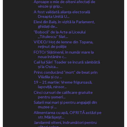
Aproape o mie de olteni afectați de
viroze și grip...
A fost validată alianța electorală
Dreapta Unită U...
Elevi din Balș, în vizită la Parlament,
ghidați de...
ˮBobociiˮ de la Arte ai Liceului
,,Titulescuˮ Slat...
VIDEO/ Hoț de lemne din Topana,
reținut de poliție
FOTO/ Slătinenii, în număr mare la
noua întânire c...
Caii lui Sân’ Toader se încură sâmbătă
și la Osica...
Prins conducând ˮmortˮ de beat prin
Vlădila și cu ...
19 – 21 martie: Vreme friguroasă,
lapoviță, ninsor...
Cinci cursuri de calificare gratuite
pentru șomeri...
Salarii mai mari și pentru angajații din
muzee și ...
Alimentarea cu apă, OPRITĂ astăzi pe
str. Mărășeșt...
Jandarmii olteni, îndrumători pentru
viitori coleg...