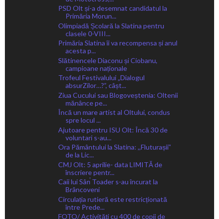
PSD Olt și-a desemnat candidatul la
Primăria Morun...
Olimpiadă Școlară la Slatina pentru
clasele 0-VIII...
Primăria Slatina îi va recompensa și anul
acesta p...
Slătinencele Diaconu și Ciobanu,
campioane naționale
Trofeul Festivalului „Dialogul
absurZilor…?”, câșt...
Ziua Cucului sau Blogoveștenia: Oltenii
mănânce pe...
Încă un mare artist al Oltului, condus
spre locul ...
Ajutoare pentru ISU Olt: Încă 30 de
voluntari s-au...
Ora Pământului la Slatina: ,,Fluturașiiˮ
de la Lic...
CMJ Olt: 5 aprilie- data LIMITĂ de
înscriere pentr...
Caii lui Sân̕ Toader s-au încurat la
Brâncoveni
Circulația rutieră este restricționată
între Prede...
FOTO/ Activități cu 400 de copii de