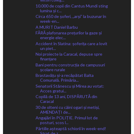
10.000 de copii din Cantus Mundi sting
lumina și c...
Circa 650 de șoferi, ,,arșiˮ la buzunar în
week-en...
A MURIT Daniel Barbu
FĂRĂ plafonarea prețurilor la gaze și
energie elec...
Accident în Slatina: șoferița care a lovit
un piet...
Noi proiecte la Caracal, depuse spre
finanțare
Bani pentru construcția de campusuri
școlare rurale
Brastavățu și-a recăpătat Balta
Comunală. Primăria...
Senatorii Stănescu și Mirea au votat:
Acces gratui...
Copilă de 13 ani, DISPĂRUTĂ din
Caracal
30 de olteni cu câini ogari și metiși,
AMENDAȚI de...
Angajări în POLIȚIE. Primul lot de
posturi, scos l...
Pârtiile așteaptă schiorii în week-end!
Strat de z...