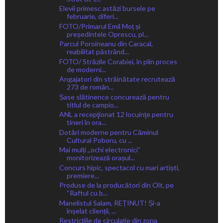
Elevii primesc astăzi bursele pe
februarie, diferi...
FOTO/Primarul Emil Moț și
președintele Oprescu, pl...
Parcul Poroineanu din Caracal,
reabilitat păstrând...
FOTO/ Străzile Corabiei, în plin proces
de moderni...
Angajatori din străinătate recrutează
273 de român...
Șase slătinence concurează pentru
titlul de campio...
ANL a recepţionat 12 locuinţe pentru
tineri în ora...
Dotări moderne pentru Căminul
Cultural Poboru, cu ...
Mai mulți ,,ochi electroniciˮ
monitorizează orașul...
Concurs hipic, spectacol cu mari artiști,
premiere...
Produse de la producători din Olt, pe
“Raftul cu b...
Manelistul Salam, REȚINUT! Și-a
înșelat clienții, ...
Restricțiile de circulație din zona