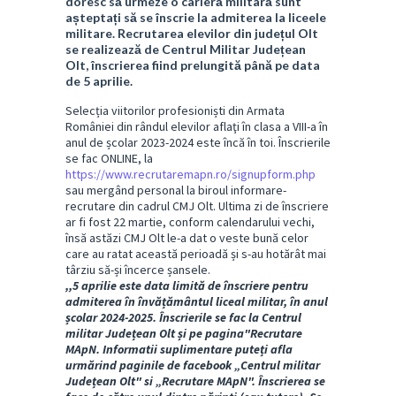
doresc să urmeze o carieră militară sunt
așteptați să se înscrie la admiterea la liceele
militare. Recrutarea elevilor din județul Olt
se realizează de Centrul Militar Județean
Olt, înscrierea fiind prelungită până pe data
de 5 aprilie.
Selecția viitorilor profesioniști din Armata
României din rândul elevilor aflaţi în clasa a VIII-a în
anul de școlar 2023-2024 este încă în toi. Înscrierile
se fac ONLINE, la
https://www.recrutaremapn.ro/signupform.php
sau mergând personal la biroul informare-
recrutare din cadrul CMJ Olt. Ultima zi de înscriere
ar fi fost 22 martie, conform calendarului vechi,
însă astăzi CMJ Olt le-a dat o veste bună celor
care au ratat această perioadă și s-au hotărât mai
târziu să-și încerce șansele.
,,5 aprilie
este data limită de înscriere pentru
admiterea în învățământul liceal militar, în anul
școlar 2024-2025.
Înscrierile se fac la Centrul
militar Județean Olt și pe pagina"Recrutare
MApN. Informatii suplimentare puteți afla
urmărind paginile de facebook „Centrul militar
Județean Olt" si „Recrutare MApN". Înscrierea se