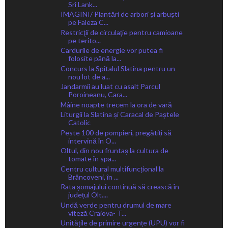
Sri Lank...
IMAGINI/ Plantări de arbori și arbuști
pe Faleza C...
Restricţii de circulaţie pentru camioane
pe terito...
Cardurile de energie vor putea fi
folosite până la...
Concurs la Spitalul Slatina pentru un
nou lot de a...
Jandarmii au luat cu asalt Parcul
Poroineanu, Cara...
Mâine noapte trecem la ora de vară
Liturgii la Slatina și Caracal de Paștele
Catolic
Peste 100 de pompieri, pregătiți să
intervină în O...
Oltul, din nou fruntaș la cultura de
tomate în spa...
Centru cultural multifuncțional la
Brâncoveni, în ...
Rata șomajului continuă să crească în
județul Olt....
Undă verde pentru drumul de mare
viteză Craiova- T...
Unitățile de primire urgențe (UPU) vor fi