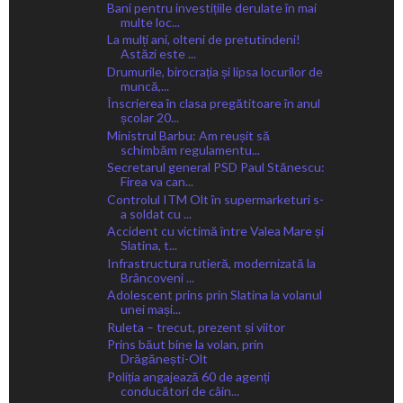
Bani pentru investițiile derulate în mai
multe loc...
La mulți ani, olteni de pretutindeni!
Astăzi este ...
Drumurile, birocrația și lipsa locurilor de
muncă,...
Înscrierea în clasa pregătitoare în anul
școlar 20...
Ministrul Barbu: Am reușit să
schimbăm regulamentu...
Secretarul general PSD Paul Stănescu:
Firea va can...
Controlul ITM Olt în supermarketuri s-
a soldat cu ...
Accident cu victimă între Valea Mare și
Slatina, t...
Infrastructura rutieră, modernizată la
Brâncoveni ...
Adolescent prins prin Slatina la volanul
unei mași...
Ruleta – trecut, prezent și viitor
Prins băut bine la volan, prin
Drăgănești-Olt
Poliția angajează 60 de agenți
conducători de câin...