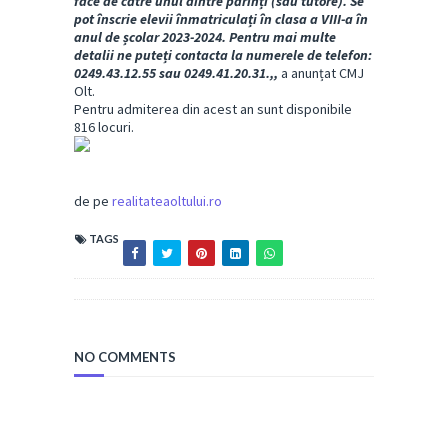
face de către unul dintre părinți (sau tutore). Se
pot înscrie elevii înmatriculați în clasa a VIII-a în
anul de școlar 2023-2024. Pentru mai multe
detalii ne puteți contacta la numerele de telefon:
0249.43.12.55 sau 0249.41.20.31.,,
a anunțat CMJ
Olt.
Pentru admiterea din acest an sunt disponibile
816 locuri.
de pe
realitateaoltului.ro
TAGS
NO COMMENTS