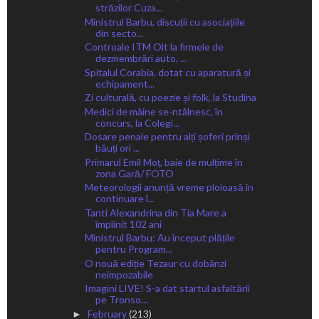
străzilor Cuza...
Ministrul Barbu, discuții cu asociațiile
din secto...
Controale ITM Olt la firmele de
dezmembrări auto, ...
Spitalul Corabia, dotat cu aparatură și
echipament...
Zi culturală, cu poezie și folk, la Studina
Medici de mâine se-ntâlnesc, în
concurs, la Colegi...
Dosare penale pentru alți șoferi prinși
băuți ori ...
Primarul Emil Moț, baie de mulțime în
zona Gară/ FOTO
Meteorologii anunță vreme ploioasă în
continuare î...
Tanti Alexandrina din Tia Mare a
împlinit 102 ani
Ministrul Barbu: Au început plățile
pentru Program...
O nouă ediție Tezaur cu dobânzi
neimpozabile
Imagini LIVE! S-a dat startul asfaltării
pe Tronso...
February
(213)
►