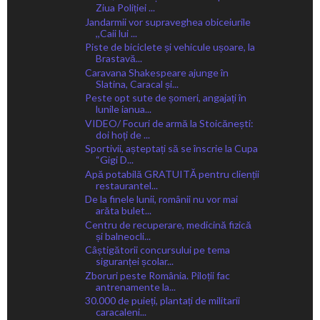
Ziua Poliției ...
Jandarmii vor supraveghea obiceiurile
,,Caii lui ...
Piste de biciclete și vehicule ușoare, la
Brastavă...
Caravana Shakespeare ajunge în
Slatina, Caracal și...
Peste opt sute de șomeri, angajați în
lunile ianua...
VIDEO/ Focuri de armă la Stoicănești:
doi hoți de ...
Sportivii, așteptați să se înscrie la Cupa
“Gigi D...
Apă potabilă GRATUITĂ pentru clienții
restaurantel...
De la finele lunii, românii nu vor mai
arăta bulet...
Centru de recuperare, medicină fizică
și balneocli...
Câștigătorii concursului pe tema
siguranței școlar...
Zboruri peste România. Piloții fac
antrenamente la...
30.000 de puieți, plantați de militarii
caracaleni...