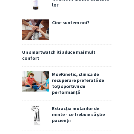
lor
Cine suntem noi?
Un smartwatch iti aduce mai mult
confort
MovKinetic, clinica de
recuperare preferată de
toți sportivii de
performanță
Extracția molarilor de
minte - ce trebuie să știe
pacienții