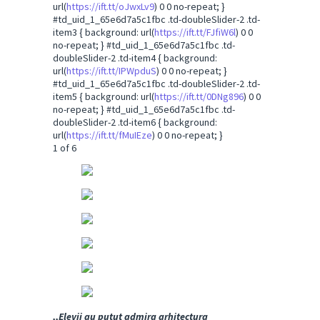
url(
https://ift.tt/oJwxLv9
) 0 0 no-repeat; }
#td_uid_1_65e6d7a5c1fbc .td-doubleSlider-2 .td-
item3 { background: url(
https://ift.tt/FJfiW6l
) 0 0
no-repeat; } #td_uid_1_65e6d7a5c1fbc .td-
doubleSlider-2 .td-item4 { background:
url(
https://ift.tt/IPWpduS
) 0 0 no-repeat; }
#td_uid_1_65e6d7a5c1fbc .td-doubleSlider-2 .td-
item5 { background: url(
https://ift.tt/0DNg896
) 0 0
no-repeat; } #td_uid_1_65e6d7a5c1fbc .td-
doubleSlider-2 .td-item6 { background:
url(
https://ift.tt/fMuIEze
) 0 0 no-repeat; }
1
of 6
,,Elevii au putut admira arhitectura