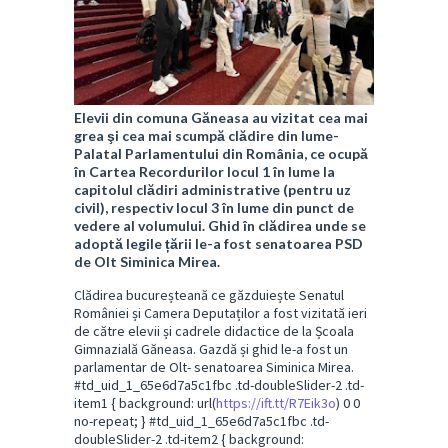
Elevii din comuna Găneasa au vizitat cea mai
grea şi cea mai scumpă clădire din lume-
Palatal Parlamentului din România, ce ocupă
în Cartea Recordurilor locul 1 în lume la
capitolul clădiri administrative (pentru uz
civil), respectiv locul 3 în lume din punct de
vedere al volumului. Ghid în clădirea unde se
adoptă legile țării le-a fost senatoarea PSD
de Olt Siminica Mirea.
Clădirea bucureșteană ce găzduiește Senatul
României și Camera Deputaților a fost vizitată ieri
de către elevii și cadrele didactice de la Școala
Gimnazială Găneasa. Gazdă și ghid le-a fost un
parlamentar de Olt- senatoarea Siminica Mirea.
#td_uid_1_65e6d7a5c1fbc .td-doubleSlider-2 .td-
item1 { background: url(
https://ift.tt/R7Eik3o
) 0 0
no-repeat; } #td_uid_1_65e6d7a5c1fbc .td-
doubleSlider-2 .td-item2 { background: