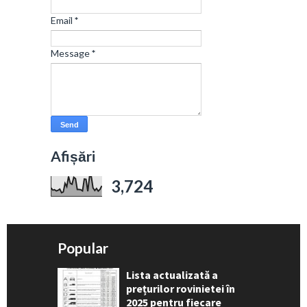
Email
*
Message
*
Afișări
3,724
Popular
Lista actualizată a
prețurilor rovinietei în
2025 pentru fiecare