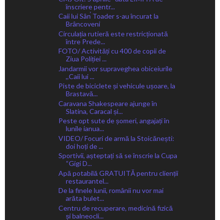
înscriere pentr...
Caii lui Sân̕ Toader s-au încurat la
Brâncoveni
Circulația rutieră este restricționată
între Prede...
FOTO/ Activități cu 400 de copii de
Ziua Poliției ...
Jandarmii vor supraveghea obiceiurile
,,Caii lui ...
Piste de biciclete și vehicule ușoare, la
Brastavă...
Caravana Shakespeare ajunge în
Slatina, Caracal și...
Peste opt sute de șomeri, angajați în
lunile ianua...
VIDEO/ Focuri de armă la Stoicănești:
doi hoți de ...
Sportivii, așteptați să se înscrie la Cupa
“Gigi D...
Apă potabilă GRATUITĂ pentru clienții
restaurantel...
De la finele lunii, românii nu vor mai
arăta bulet...
Centru de recuperare, medicină fizică
și balneocli...