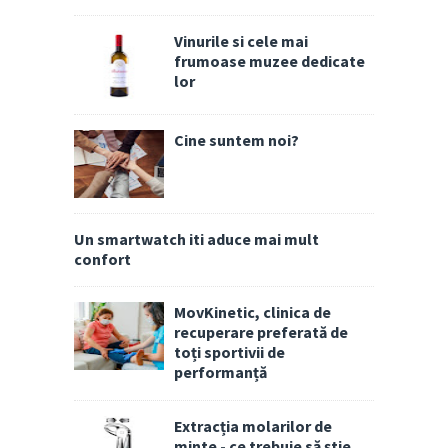
Vinurile si cele mai
frumoase muzee dedicate
lor
Cine suntem noi?
Un smartwatch iti aduce mai mult
confort
MovKinetic, clinica de
recuperare preferată de
toți sportivii de
performanță
Extracția molarilor de
minte - ce trebuie să știe