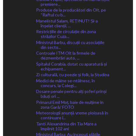
premiere...
Produse de la producători din Olt, pe
“Raftul cu b...
Manelistul Salam, REȚINUT! Și-a
înșelat clienții, ...
Restricțiile de circulație din zona
străzilor Cuza...
Ministrul Barbu, discuții cu asociațiile
din secto...
Controale ITM Olt la firmele de
dezmembrări auto, ...
Spitalul Corabia, dotat cu aparatură și
echipament...
Zi culturală, cu poezie și folk, la Studina
Medici de mâine se-ntâlnesc, în
concurs, la Colegi...
Dosare penale pentru alți șoferi prinși
băuți ori ...
Primarul Emil Moț, baie de mulțime în
zona Gară/ FOTO
Meteorologii anunță vreme ploioasă în
continuare î...
Tanti Alexandrina din Tia Mare a
împlinit 102 ani
Ministrul Barbu: Au început plățile