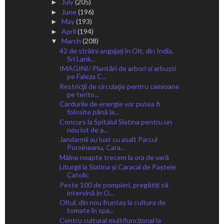
July
(205)
►
June
(196)
►
May
(193)
►
April
(194)
►
March
(208)
▼
42 de străini angajați în Olt, din India,
Sri Lank...
IMAGINI/ Plantări de arbori și arbuști
pe Faleza C...
Restricţii de circulaţie pentru camioane
pe terito...
Cardurile de energie vor putea fi
folosite până la...
Concurs la Spitalul Slatina pentru un
nou lot de a...
Jandarmii au luat cu asalt Parcul
Poroineanu, Cara...
Mâine noapte trecem la ora de vară
Liturgii la Slatina și Caracal de Paștele
Catolic
Peste 100 de pompieri, pregătiți să
intervină în O...
Oltul, din nou fruntaș la cultura de
tomate în spa...
Centru cultural multifuncțional la