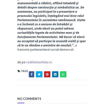
monumentală a clădirii, aflând totodată și
detalii despre construcția și simbolistica sa. De
asemenea, au participat la o prezentare a
procesului legislativ, înțelegând mai bine rolul
Parlamentului în societatea românească. Vizita
s-a încheiat cu o sesiune de întrebări și
răspunsuri, unde elevii au putut adresa
curiozitățile legate de activitatea mea și de
funcționarea Parlamentului. Mă bucur că elevii
au acceptat să participe la această vizită și sper
că le va rămâne o amintire de neuitat.ˮ
, a
transmis parlamentarul social-democrat.
de pe
realitateaoltului.ro
TAGS
NO COMMENTS