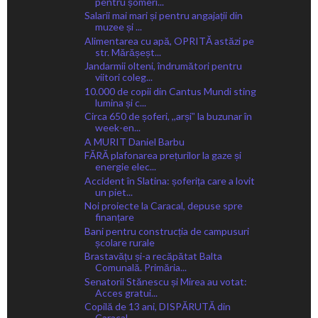
pentru șomeri...
Salarii mai mari și pentru angajații din
muzee și ...
Alimentarea cu apă, OPRITĂ astăzi pe
str. Mărășeșt...
Jandarmii olteni, îndrumători pentru
viitori coleg...
10.000 de copii din Cantus Mundi sting
lumina și c...
Circa 650 de șoferi, ,,arșiˮ la buzunar în
week-en...
A MURIT Daniel Barbu
FĂRĂ plafonarea prețurilor la gaze și
energie elec...
Accident în Slatina: șoferița care a lovit
un piet...
Noi proiecte la Caracal, depuse spre
finanțare
Bani pentru construcția de campusuri
școlare rurale
Brastavățu și-a recăpătat Balta
Comunală. Primăria...
Senatorii Stănescu și Mirea au votat:
Acces gratui...
Copilă de 13 ani, DISPĂRUTĂ din
Caracal