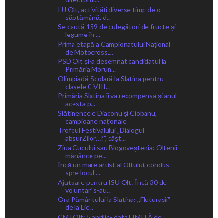
IJJ Olt, activități diverse timp de o
săptămână, d...
Se caută 159 de culegători de fructe și
legume în ...
Prima etapă a Campionatului Național
de Motocross,...
PSD Olt și-a desemnat candidatul la
Primăria Morun...
Olimpiadă Școlară la Slatina pentru
clasele 0-VIII...
Primăria Slatina îi va recompensa și anul
acesta p...
Slătinencele Diaconu și Ciobanu,
campioane naționale
Trofeul Festivalului „Dialogul
absurZilor…?”, câșt...
Ziua Cucului sau Blogoveștenia: Oltenii
mănânce pe...
Încă un mare artist al Oltului, condus
spre locul ...
Ajutoare pentru ISU Olt: Încă 30 de
voluntari s-au...
Ora Pământului la Slatina: ,,Fluturașiiˮ
de la Lic...
CMJ Olt: 5 aprilie- data LIMITĂ de