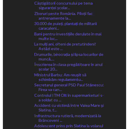
Câștigătorii concursului pe tema
siguranței școlar...
Zboruri peste România. Piloții fac
antrenamente la...
30.000 de puieți, plantați de militarii
caracaleni...
Bani pentru investițiile derulate în mai
multe loc...
La mulți ani, olteni de pretutindeni!
Astăzi este ...
Drumurile, birocrația și lipsa locurilor de
muncă,...
Înscrierea în clasa pregătitoare în anul
școlar 20...
Ministrul Barbu: Am reușit să
schimbăm regulamentu...
Secretarul general PSD Paul Stănescu:
Firea va can...
Controlul ITM Olt în supermarketuri s-
a soldat cu ...
Accident cu victimă între Valea Mare și
Slatina, t...
Infrastructura rutieră, modernizată la
Brâncoveni ...
Adolescent prins prin Slatina la volanul