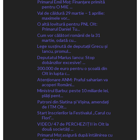
Primarul Emil Moț: Finanțare primită
pentru O MIE ...
Val de căldură 29 martie – 1 aprilie:
maximele vor...
O altă lovitură pentru PNL Olt:
Primarul Daniel Tu...
Cum vor călători românii de la 31
martie, odată cu...
Lege susținută de deputații Grecu și
Iancu, promul...
Deputatul Marius Iancu: Stop
dobânzilor excesive! ...
300.000 de euro pentru o școală din
Olt în lupta c...
Atenționare ANM: Praful saharian va
acoperi Români...
Ministrul Barbu: peste 10 miliarde lei,
plăți pent...
Patroni din Slatina și Vișina, amendați
de ITM Olt...
Start înscrierilor la Festivalul ,,Carul cu
Flori”...
VIDEO/ 47 de PERCHEZIȚII în Olt la
două societăți ...
Primarul Moț asigură după întâlnirea cu
directorul...