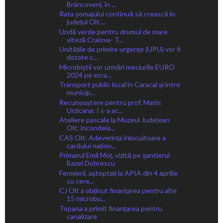
Brâncoveni, în ...
Rata șomajului continuă să crească în
județul Olt....
Undă verde pentru drumul de mare
viteză Craiova- T...
Unitățile de primire urgențe (UPU) vor fi
dotate c...
Microbiștii vor urmări meciurile EURO
2024 pe ecra...
Transport public local în Caracal și între
municip...
Recunoaștere pentru prof. Marin
Urzicana: I s-a ac...
Ateliere pascale la Muzeul Județean
Olt: încondeia...
CAS Olt: Adeverința înlocuitoare a
cardului națion...
Primarul Emil Moț, vizită pe șantierul
Bazei Dobrescu
Fermierii, așteptați la APIA din 4 aprilie
cu cere...
CJ Olt a obținut finanțarea pentru alte
15 microbu...
Topana a primit finanțarea pentru
canalizare