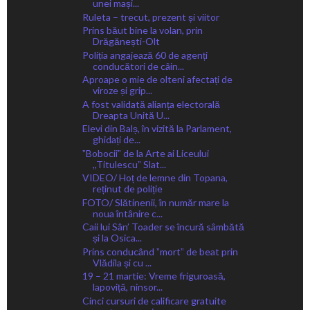
unei mași...
Ruleta – trecut, prezent și viitor
Prins băut bine la volan, prin
Drăgănești-Olt
Poliția angajează 60 de agenți
conducători de câin...
Aproape o mie de olteni afectați de
viroze și grip...
A fost validată alianța electorală
Dreapta Unită U...
Elevi din Balș, în vizită la Parlament,
ghidați de...
ˮBobociiˮ de la Arte ai Liceului
,,Titulescuˮ Slat...
VIDEO/ Hoț de lemne din Topana,
reținut de poliție
FOTO/ Slătinenii, în număr mare la
noua întânire c...
Caii lui Sân’ Toader se încură sâmbătă
și la Osica...
Prins conducând ˮmortˮ de beat prin
Vlădila și cu ...
19 – 21 martie: Vreme friguroasă,
lapoviță, ninsor...
Cinci cursuri de calificare gratuite