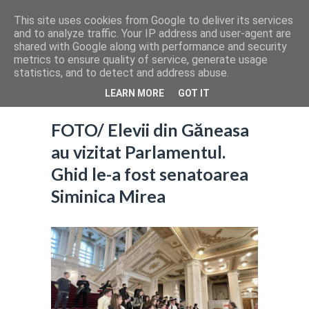
This site uses cookies from Google to deliver its services
and to analyze traffic. Your IP address and user-agent are
shared with Google along with performance and security
metrics to ensure quality of service, generate usage
statistics, and to detect and address abuse.
LEARN MORE
GOT IT
FOTO/ Elevii din Găneasa
au vizitat Parlamentul.
Ghid le-a fost senatoarea
Siminica Mirea