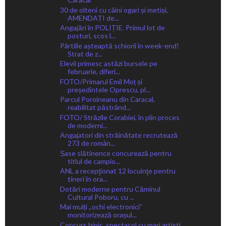
30 de olteni cu câini ogari și metiși,
AMENDAȚI de...
Angajări în POLIȚIE. Primul lot de
posturi, scos l...
Pârtiile așteaptă schiorii în week-end!
Strat de z...
Elevii primesc astăzi bursele pe
februarie, diferi...
FOTO/Primarul Emil Moț și
președintele Oprescu, pl...
Parcul Poroineanu din Caracal,
reabilitat păstrând...
FOTO/ Străzile Corabiei, în plin proces
de moderni...
Angajatori din străinătate recrutează
273 de român...
Șase slătinence concurează pentru
titlul de campio...
ANL a recepţionat 12 locuinţe pentru
tineri în ora...
Dotări moderne pentru Căminul
Cultural Poboru, cu ...
Mai mulți ,,ochi electroniciˮ
monitorizează orașul...
Concurs hipic, spectacol cu mari artiști,