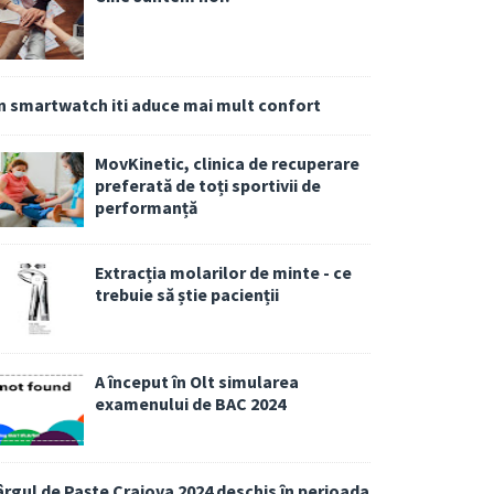
n smartwatch iti aduce mai mult confort
MovKinetic, clinica de recuperare
preferată de toți sportivii de
performanță
Extracția molarilor de minte - ce
trebuie să știe pacienții
A început în Olt simularea
examenului de BAC 2024
ârgul de Paște Craiova 2024 deschis în perioada