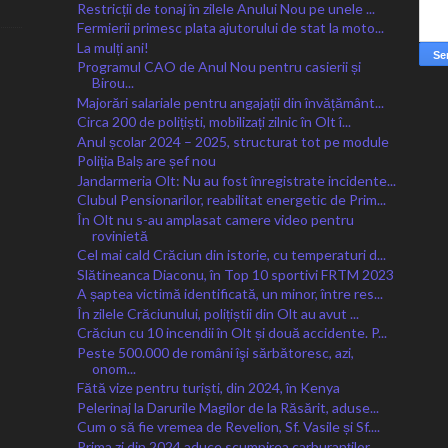
Restricții de tonaj în zilele Anului Nou pe unele ...
Fermierii primesc plata ajutorului de stat la moto...
La mulți ani!
Programul CAO de Anul Nou pentru casierii și
Birou...
Majorări salariale pentru angajații din învățământ...
Circa 200 de polițiști, mobilizați zilnic în Olt î...
Anul școlar 2024 – 2025, structurat tot pe module
Poliția Balș are șef nou
Jandarmeria Olt: Nu au fost înregistrate incidente...
Clubul Pensionarilor, reabilitat energetic de Prim...
În Olt nu s-au amplasat camere video pentru
rovinietă
Cel mai cald Crăciun din istorie, cu temperaturi d...
Slătineanca Diaconu, în Top 10 sportivi FRTM 2023
A șaptea victimă identificată, un minor, între res...
În zilele Crăciunului, polițiștii din Olt au avut ...
Crăciun cu 10 incendii în Olt și două accidente. P...
Peste 500.000 de români îşi sărbătoresc, azi,
onom...
Fătă vize pentru turiști, din 2024, în Kenya
Pelerinaj la Darurile Magilor de la Răsărit, aduse...
Cum o să fie vremea de Revelion, Sf. Vasile și Sf....
Prima zi din 2024 aduce scumpirea carburanților