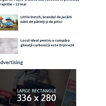
 aprilie – 12 mai
Little Dutch, brandul de jucării
iubit de părinți și de pitici
Locul ideal pentru a cumpăra
gheață carbonică este DryIce24
dvertising