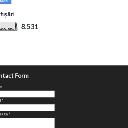
fișări
8,531
ntact Form
e
l
*
sage
*