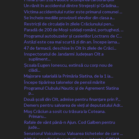
Un rănit în accidentul dintre Strejești și Grădina...
Victima accidentului rutier este primarul comunei ...
Se încheie mediile provizorii elevilor din clasa a...
Restricții de circulație în zilele Crăciunului pen...
Paradă de 200 de Moși-soldați români, portughezi, ...
Programul autobuzelor și casieriilor Loctrans de C...
Astăzi este cea mai scurtă zi din an. Începe iarna...
47 de farmacii, deschise în Olt în zilele de Crăci...
Inspectoratul de Jandarmi Județean Olt a
supliment...
Școala Eugen Ionescu, extinsă cu corp nou de
clădi...
Majorare salarială la Primăria Slatina, de la 1 ia...
Începe tipărirea talonelor de pensii mărite
Programul Clubului Nautic și de Agrement Slatina
p...
Două școli din Olt, admise pentru finanțare prin P...
Demers pentru salvarea de vieți al deputatului Adr...
Moș Crăciun a sosit cu trăsura la Coteana.
Primaru...
Rafale de vânt până-n Ajun. Cod Galben pentru
jude...
Senatorul Voiculescu: Valoarea tichetelor de care ...