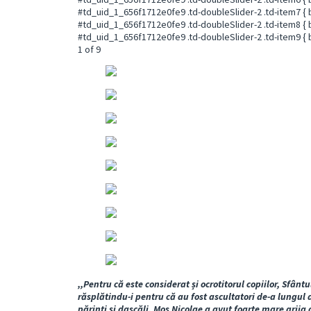
#td_uid_1_656f1712e0fe9 .td-doubleSlider-2 .td-item7 { 
#td_uid_1_656f1712e0fe9 .td-doubleSlider-2 .td-item8 { 
#td_uid_1_656f1712e0fe9 .td-doubleSlider-2 .td-item9 { 
1
of 9
,,Pentru că este considerat și ocrotitorul copiilor, Sfântu
răsplătindu-i pentru că au fost ascultatori de-a lungul a
părinți și dascăli, Mos Nicolae a avut foarte mare grija 