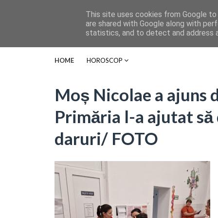
This site uses cookies from Google to d
are shared with Google along with perf
statistics, and to detect and address 
HOME
HOROSCOP
Moș Nicolae a ajuns d
Primăria l-a ajutat să
daruri/ FOTO