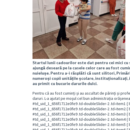
Startul lunii cadourilor este dat pentru cei mici cu
ajungă deseară pe la casele celor care au fost cuminț
nuielușe. Pentru a-i răsplăti că sunt silitori, Primă
numeroși copii unitățile școlare, instituționalizați, i
au primit cu bucurie darurile dulci.
Pentru că au fost cuminți și au ascultat de părinți și profe
daruri. L-a ajutat pe moșul cel bun administrația orășene
#td_uid_1_656f1712e0fe9 .td-doubleSlider-2 .td-item1 { 
#td_uid_1_656f1712e0fe9 .td-doubleSlider-2 .td-item2 { 
#td_uid_1_656f1712e0fe9 .td-doubleSlider-2 .td-item3 { 
#td_uid_1_656f1712e0fe9 .td-doubleSlider-2 .td-item4 { 
#td_uid_1_656f1712e0fe9 .td-doubleSlider-2 .td-item5 { 
#td_uid_1_656f1712e0fe9 .td-doubleSlider-2 .td-item6 { 