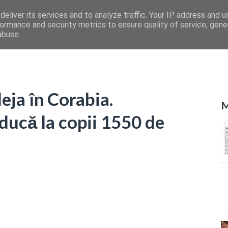
eliver its services and to analyze traffic. Your IP address and 
ormance and security metrics to ensure quality of service, gen
abuse.
eja în Corabia.
M
 ducă la copii 1550 de