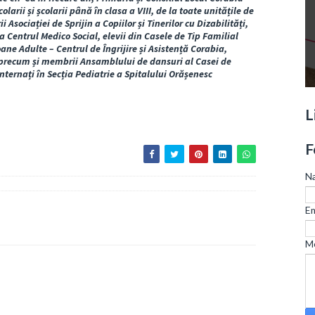
larii și școlarii până în clasa a VIII, de la toate unitățile de
sociației de Sprijin a Copiilor și Tinerilor cu Dizabilități,
la Centrul Medico Social, elevii din Casele de Tip Familial
ane Adulte – Centrul de Îngrijire și Asistență Corabia,
" precum și membrii Ansamblului de dansuri al Casei de
internați în Secția Pediatrie a Spitalului Orășenesc
L
F
N
Em
M