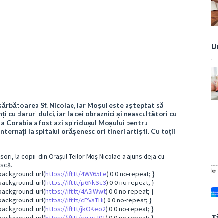
U
 sărbătoarea Sf. Nicolae, iar Moșul este așteptat să
i cu daruri dulci, iar la cei obraznici și neascultători cu
ria Corabia a fost azi spiridușul Moșului pentru
nternați la spitalul orășenesc ori tineri artiști. Cu toții
sori, la copiii din Orașul Teilor Moș Nicolae a ajuns deja cu
ască.
background: url(
https://ift.tt/4WV65Le
) 0 0 no-repeat; }
background: url(
https://ift.tt/p6NkSc3
) 0 0 no-repeat; }
background: url(
https://ift.tt/4A5iWwt
) 0 0 no-repeat; }
background: url(
https://ift.tt/cPVsTHi
) 0 0 no-repeat; }
background: url(
https://ift.tt/jkOKeo2
) 0 0 no-repeat; }
T
background: url(
https://ift.tt/cqZsJ0T
) 0 0 no-repeat; }