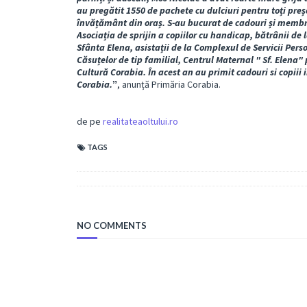
au pregătit 1550 de pachete cu dulciuri pentru toți preșco
învățământ din oraș. S-au bucurat de cadouri și membrii A
Asociația de sprijin a copiilor cu handicap, bătrânii de 
Sfânta Elena, asistații de la Complexul de Servicii Perso
Căsuțelor de tip familial, Centrul Maternal " Sf. Elena
Cultură Corabia. În acest an au primit cadouri si copiii 
Corabia.ˮ
, anunță Primăria Corabia.
de pe
realitateaoltului.ro
TAGS
NO COMMENTS