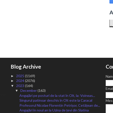
A
Blog Archive
Co
2025
(1169)
►
Nam
2024
(2076)
►
2023
(164)
▼
Emai
December
(163)
▼
Angajări pe posturi de la stat în Olt, la: Voineas...
Singurul patinoar deschis în Olt este la Caracal
Mes
Profesorul Nicolae Florentin Petrișor, Cetățean de...
Angajări în noul an la Uzina de țevi din Slatina