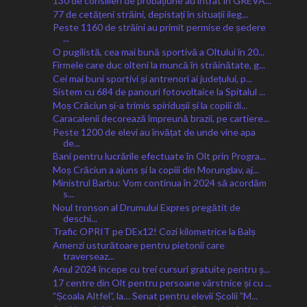
130 de consilieri de probațiune au intrat în GREVA...
77 de cetățeni străini, depistați în situații ileg...
Peste 1160 de străini au primit permise de ședere
...
O pugilistă, cea mai bună sportivă a Oltului în 20...
Firmele care duc olteni la muncă în străinătate, g...
Cei mai buni sportivi și antrenori ai județului, p...
Sistem cu 684 de panouri fotovoltaice la Spitalul ...
Moș Crăciun și-a trimis spiridușii și la copiii di...
Caracalenii decorează împreună brazii, pe cartiere...
Peste 1200 de elevi au învățat de unde vine apa
de...
Bani pentru lucrările efectuate în Olt prin Progra...
Moș Crăciun a ajuns și la copiii din Morunglav, aj...
Ministrul Barbu: Vom continua în 2024 să acordăm
s...
Noul tronson al Drumului Expres pregătit de
deschi...
Trafic OPRIT pe DEx12! Cozi kilometrice la Balș
Amenzi usturătoare pentru pietonii care
traverseaz...
Anul 2024 începe cu trei cursuri gratuite pentru ș...
17 centre din Olt pentru persoane vârstnice și cu ...
”Școala Altfel”, la… Senat pentru elevii Școlii ”M...