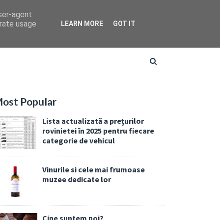
user-agent
erate usage
LEARN MORE
GOT IT
ost Popular
Lista actualizată a prețurilor
rovinietei în 2025 pentru fiecare
categorie de vehicul
Vinurile si cele mai frumoase
muzee dedicate lor
Cine suntem noi?