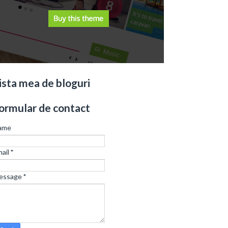
ista mea de bloguri
ormular de contact
ame
ail
*
essage
*