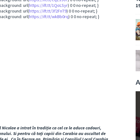
19
background: url(
https://ift.tt/1QoLSyr
) 0 0 no-repeat; }
background: url(
https://ift.tt/3f2FnT9
) 0 0 no-repeat; }
background: url(
https://ift.tt/wkBb0rq
) 0 0 no-repeat; }
A
l Nicolae a intrat în tradiție ca cel ce le aduce cadouri,
nului. Si pentru că toți copiii din Corabia au ascultat de
de ei. Ca în fiecare an, Primăria și Consiliul Local Corabia