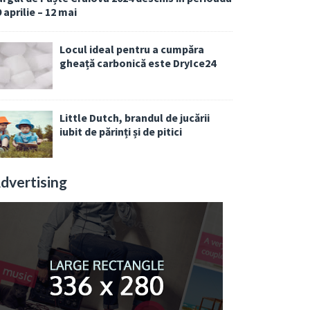
 aprilie – 12 mai
Locul ideal pentru a cumpăra
gheață carbonică este DryIce24
Little Dutch, brandul de jucării
iubit de părinți și de pitici
dvertising