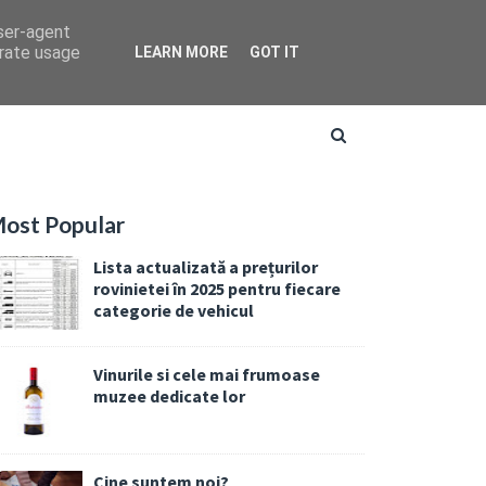
user-agent
erate usage
LEARN MORE
GOT IT
ost Popular
Lista actualizată a prețurilor
rovinietei în 2025 pentru fiecare
categorie de vehicul
Vinurile si cele mai frumoase
muzee dedicate lor
Cine suntem noi?