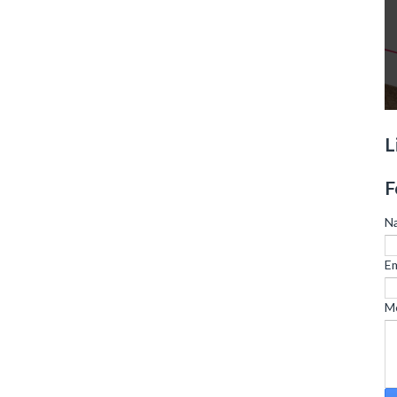
L
F
N
Em
M