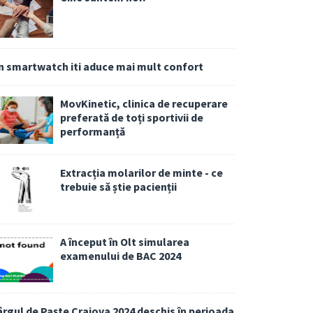
n smartwatch iti aduce mai mult confort
MovKinetic, clinica de recuperare
preferată de toți sportivii de
performanță
Extracția molarilor de minte - ce
trebuie să știe pacienții
A început în Olt simularea
examenului de BAC 2024
ârgul de Paște Craiova 2024 deschis în perioada