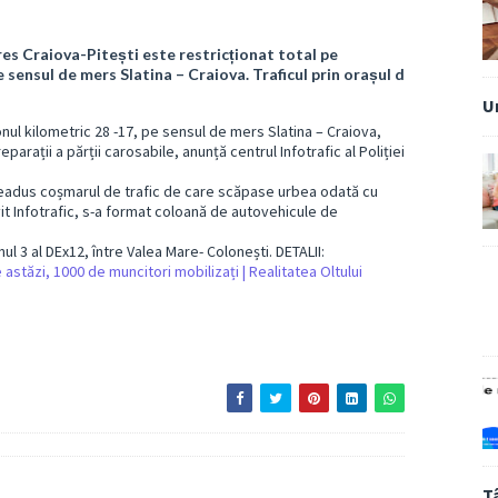
res Craiova-Pitești este restricționat total pe
 sensul de mers Slatina – Craiova. Traficul prin orașul d
U
onul kilometric 28 -17, pe sensul de mers Slatina – Craiova,
arații a părții carosabile, anunță centrul Infotrafic al Poliției
a readus coșmarul de trafic de care scăpase urbea odată cu
vit Infotrafic, s-a format coloană de autovehicule de
l 3 al DEx12, între Valea Mare- Colonești. DETALII:
 astăzi, 1000 de muncitori mobilizați | Realitatea Oltului
T