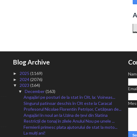
A
Blog Archive
Co
2025
(1169)
►
Nam
2024
(2076)
►
2023
(164)
▼
Emai
December
(163)
▼
Angajări pe posturi de la stat în Olt, la: Voineas...
Singurul patinoar deschis în Olt este la Caracal
Mes
Profesorul Nicolae Florentin Petrișor, Cetățean de...
Angajări în noul an la Uzina de țevi din Slatina
Restricții de tonaj în zilele Anului Nou pe unele ...
Fermierii primesc plata ajutorului de stat la moto...
La mulți ani!