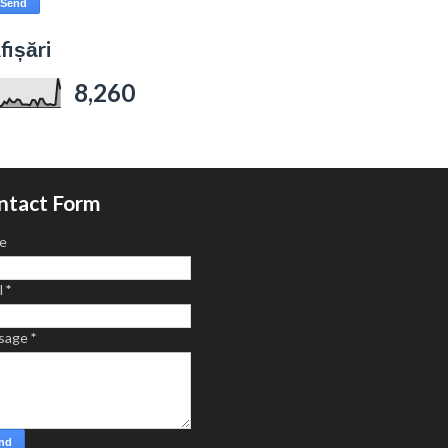
fișări
8,260
ntact Form
e
l
*
sage
*