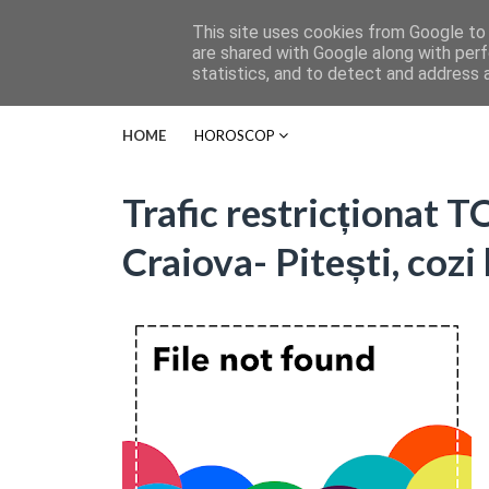
This site uses cookies from Google to d
are shared with Google along with perf
statistics, and to detect and address 
HOME
HOROSCOP
Trafic restricționat
Craiova- Pitești, cozi