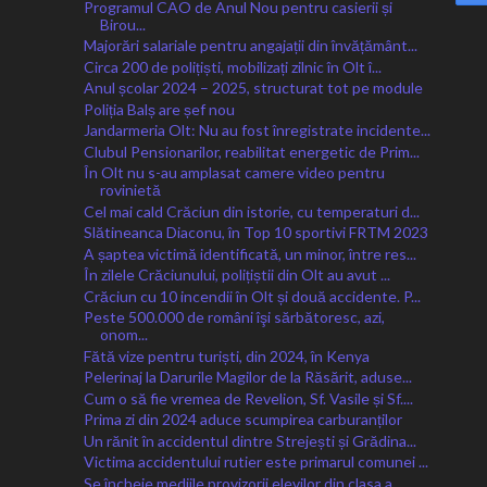
Programul CAO de Anul Nou pentru casierii și
Birou...
Majorări salariale pentru angajații din învățământ...
Circa 200 de polițiști, mobilizați zilnic în Olt î...
Anul școlar 2024 – 2025, structurat tot pe module
Poliția Balș are șef nou
Jandarmeria Olt: Nu au fost înregistrate incidente...
Clubul Pensionarilor, reabilitat energetic de Prim...
În Olt nu s-au amplasat camere video pentru
rovinietă
Cel mai cald Crăciun din istorie, cu temperaturi d...
Slătineanca Diaconu, în Top 10 sportivi FRTM 2023
A șaptea victimă identificată, un minor, între res...
În zilele Crăciunului, polițiștii din Olt au avut ...
Crăciun cu 10 incendii în Olt și două accidente. P...
Peste 500.000 de români îşi sărbătoresc, azi,
onom...
Fătă vize pentru turiști, din 2024, în Kenya
Pelerinaj la Darurile Magilor de la Răsărit, aduse...
Cum o să fie vremea de Revelion, Sf. Vasile și Sf....
Prima zi din 2024 aduce scumpirea carburanților
Un rănit în accidentul dintre Strejești și Grădina...
Victima accidentului rutier este primarul comunei ...
Se încheie mediile provizorii elevilor din clasa a...