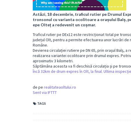
Astăzi, 18 decembrie, traficul rutier pe Drumul Exp
tronsonul cu varianta ocolitoare a orașului Balș, pe
epe Olteț a redevenit un coșmar.
Traficul rutier pe DEx12 este restricționat total pe trons
județul Olt, pentru a permite efectuarea unor lucrări de rep
Române.
Devierea circulației rutiere pe DN 65, prin orașul Balș, 
realizarea variantei ocolitoare prin drumul expres. Potri
aproximativ 3 kilometri.
Săptămâna aceasta va fi deschisă circulația și pe tronsonu
Încă 32km de drum expres în Olt, la final. Ultima inspecție
de pe
realitateaoltului.ro
Sent via IFTTT
TAGS