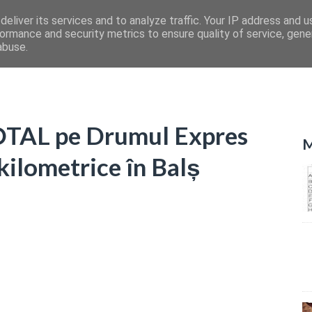
eliver its services and to analyze traffic. Your IP address and 
ormance and security metrics to ensure quality of service, gen
abuse.
 TOTAL pe Drumul Expres
M
 kilometrice în Balș