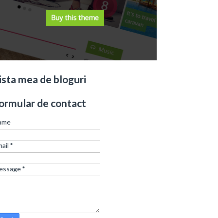
ista mea de bloguri
ormular de contact
ame
ail
*
essage
*