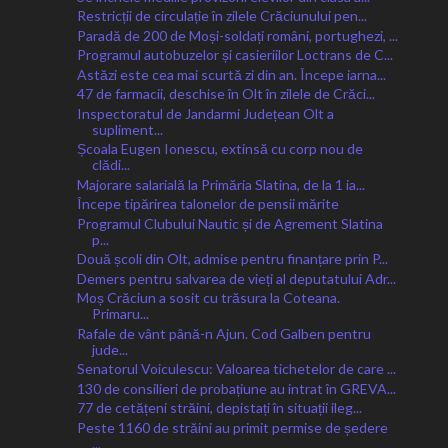
Restricții de circulație în zilele Crăciunului pen...
Paradă de 200 de Moși-soldați români, portughezi, ...
Programul autobuzelor și casieriilor Loctrans de C...
Astăzi este cea mai scurtă zi din an. Începe iarna...
47 de farmacii, deschise în Olt în zilele de Crăci...
Inspectoratul de Jandarmi Județean Olt a
supliment...
Școala Eugen Ionescu, extinsă cu corp nou de
clădi...
Majorare salarială la Primăria Slatina, de la 1 ia...
Începe tipărirea talonelor de pensii mărite
Programul Clubului Nautic și de Agrement Slatina
p...
Două școli din Olt, admise pentru finanțare prin P...
Demers pentru salvarea de vieți al deputatului Adr...
Moș Crăciun a sosit cu trăsura la Coteana.
Primaru...
Rafale de vânt până-n Ajun. Cod Galben pentru
jude...
Senatorul Voiculescu: Valoarea tichetelor de care ...
130 de consilieri de probațiune au intrat în GREVA...
77 de cetățeni străini, depistați în situații ileg...
Peste 1160 de străini au primit permise de ședere
...