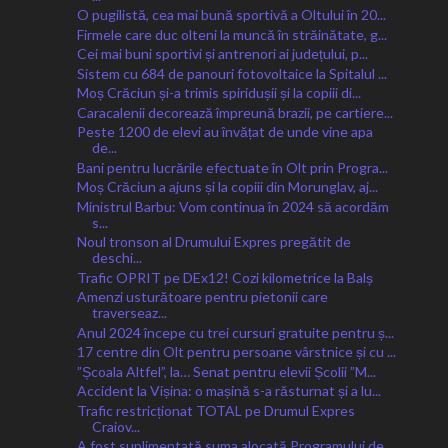
O pugilistă, cea mai bună sportivă a Oltului în 20...
Firmele care duc olteni la muncă în străinătate, g...
Cei mai buni sportivi și antrenori ai județului, p...
Sistem cu 684 de panouri fotovoltaice la Spitalul ...
Moș Crăciun și-a trimis spiridușii și la copiii di...
Caracalenii decorează împreună brazii, pe cartiere...
Peste 1200 de elevi au învățat de unde vine apa
de...
Bani pentru lucrările efectuate în Olt prin Progra...
Moș Crăciun a ajuns și la copiii din Morunglav, aj...
Ministrul Barbu: Vom continua în 2024 să acordăm
s...
Noul tronson al Drumului Expres pregătit de
deschi...
Trafic OPRIT pe DEx12! Cozi kilometrice la Balș
Amenzi usturătoare pentru pietonii care
traverseaz...
Anul 2024 începe cu trei cursuri gratuite pentru ș...
17 centre din Olt pentru persoane vârstnice și cu ...
”Școala Altfel”, la… Senat pentru elevii Școlii ”M...
Accident la Vișina: o mașină s-a răsturnat și a lu...
Trafic restricționat TOTAL pe Drumul Expres
Craiov...
A fost suplimentată suma alocată Programului de