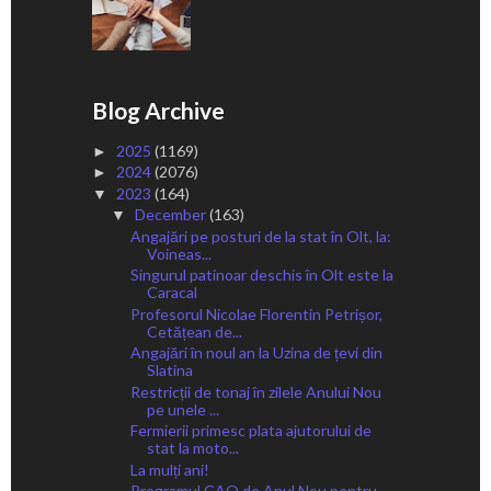
Blog Archive
2025
(1169)
►
2024
(2076)
►
2023
(164)
▼
December
(163)
▼
Angajări pe posturi de la stat în Olt, la:
Voineas...
Singurul patinoar deschis în Olt este la
Caracal
Profesorul Nicolae Florentin Petrișor,
Cetățean de...
Angajări în noul an la Uzina de țevi din
Slatina
Restricții de tonaj în zilele Anului Nou
pe unele ...
Fermierii primesc plata ajutorului de
stat la moto...
La mulți ani!
Programul CAO de Anul Nou pentru