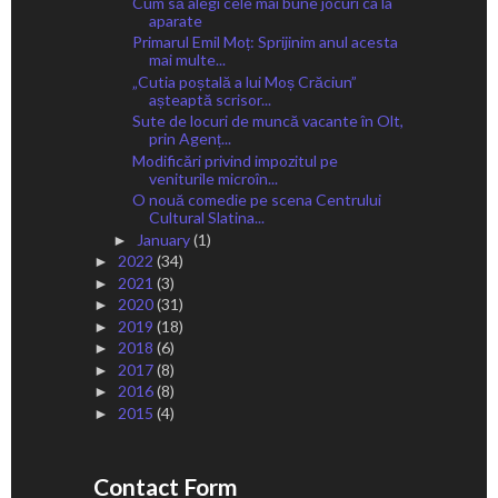
Cum să alegi cele mai bune jocuri ca la
aparate
Primarul Emil Moț: Sprijinim anul acesta
mai multe...
„Cutia poștală a lui Moș Crăciun”
așteaptă scrisor...
Sute de locuri de muncă vacante în Olt,
prin Agenț...
Modificări privind impozitul pe
veniturile microîn...
O nouă comedie pe scena Centrului
Cultural Slatina...
January
(1)
►
2022
(34)
►
2021
(3)
►
2020
(31)
►
2019
(18)
►
2018
(6)
►
2017
(8)
►
2016
(8)
►
2015
(4)
►
Contact Form