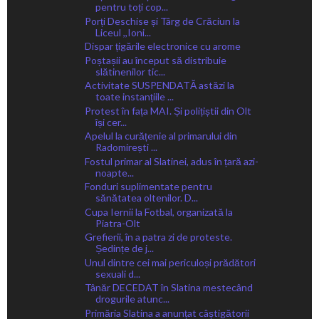
pentru toți cop...
Porți Deschise și Târg de Crăciun la
Liceul ,,Ioni...
Dispar țigările electronice cu arome
Poștașii au început să distribuie
slătinenilor tic...
Activitate SUSPENDATĂ astăzi la
toate instanțiile ...
Protest în fața MAI. Și polițiștii din Olt
își cer...
Apelul la curățenie al primarului din
Radomirești ...
Fostul primar al Slatinei, adus în țară azi-
noapte...
Fonduri suplimentate pentru
sănătatea oltenilor. D...
Cupa Iernii la Fotbal, organizată la
Piatra-Olt
Grefierii, în a patra zi de proteste.
Ședințe de j...
Unul dintre cei mai periculoși prădători
sexuali d...
Tânăr DECEDAT în Slatina mestecând
drogurile atunc...
Primăria Slatina a anunțat câștigătorii