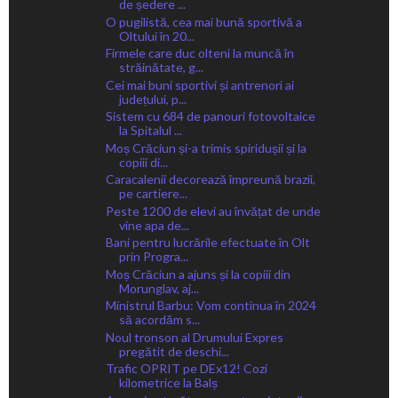
de ședere ...
O pugilistă, cea mai bună sportivă a
Oltului în 20...
Firmele care duc olteni la muncă în
străinătate, g...
Cei mai buni sportivi și antrenori ai
județului, p...
Sistem cu 684 de panouri fotovoltaice
la Spitalul ...
Moș Crăciun și-a trimis spiridușii și la
copiii di...
Caracalenii decorează împreună brazii,
pe cartiere...
Peste 1200 de elevi au învățat de unde
vine apa de...
Bani pentru lucrările efectuate în Olt
prin Progra...
Moș Crăciun a ajuns și la copiii din
Morunglav, aj...
Ministrul Barbu: Vom continua în 2024
să acordăm s...
Noul tronson al Drumului Expres
pregătit de deschi...
Trafic OPRIT pe DEx12! Cozi
kilometrice la Balș