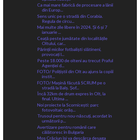
Ca mai mare fabrică de procesare a lânii
din Europ...
Sens unic pe o stradă din Corabia.
Regula de circu...
Mai multe zile libere în 2024. Și 6 și 7
ianuarie ...
Ceață peste jumătate din localitățile
Oltului, car...
Părinții micilor fotbaliști slătineni,
provocați l...
Peste 18.000 de olteni au trecut Praful
Agenției d...
FOTO/ Polițiștii din Olt au ajuns la copiii
instit...
FOTO/ Mașină făcută SCRUM pe o
stradă la Balș. Șof...
Încă 32km de drum expres în Olt, la
final. Ultima ...
Noi proiecte la Scornicești: parc
fotovoltaic orăș...
Trusoul pentru nou-născuți, acordat în
următorii p...
Avertizare pentru românii care
călătoresc în Bulgaria
Moș Crăciun își va descărca desaga