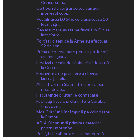
Concursulu...
Ce tipuri de cărți ar putea captiva
interesul copi...
Reabilitarea DJ 546, ce tranzitează 10
localități ...
Cea mai mare evaziune fiscală în Olt se
înregistre...
Polițiștii olteni de la Arme au efectuat
52 de con...
Prima de pensionare pentru profesori,
din anul șco...
Festival de colinde și obiceiuri de iarnă
la Cercu...
Festivitate de premiere a elevilor
laureați la oli...
Alte străzi din Slatina trec pe rețeaua
nouă de ap...
Fiscul vinde bijuteriile confiscate
Facilități fiscale prelungite la Corabia:
Impozite...
Moș Crăciun îi întâmpină pe colindători
la Primări...
APIA Olt anunță primirea cererilor
pentru motorina...
Polițiștii locali, protest cu banderolă