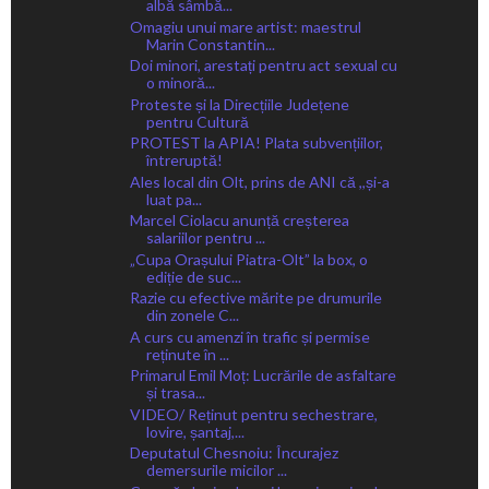
albă sâmbă...
Omagiu unui mare artist: maestrul
Marin Constantin...
Doi minori, arestați pentru act sexual cu
o minoră...
Proteste și la Direcțiile Județene
pentru Cultură
PROTEST la APIA! Plata subvențiilor,
întreruptă!
Ales local din Olt, prins de ANI că ,,și-a
luat pa...
Marcel Ciolacu anunță creșterea
salariilor pentru ...
„Cupa Orașului Piatra-Olt” la box, o
ediție de suc...
Razie cu efective mărite pe drumurile
din zonele C...
A curs cu amenzi în trafic și permise
reținute în ...
Primarul Emil Moț: Lucrările de asfaltare
și trasa...
VIDEO/ Reținut pentru sechestrare,
lovire, șantaj,...
Deputatul Chesnoiu: Încurajez
demersurile micilor ...