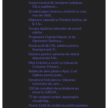
Inspectoratul de Jandarmi Județean
Olt a supliment...
Școala Eugen Ionescu, extinsă cu corp
nou de clădi...
Majorare salarială la Primăria Slatina, de
la 1 ia...
Începe tipărirea talonelor de pensii
mărite
Programul Clubului Nautic și de
Agrement Slatina p...
Două școli din Olt, admise pentru
finanțare prin P...
Demers pentru salvarea de vieți al
deputatului Adr...
Moș Crăciun a sosit cu trăsura la
Coteana. Primaru...
Rafale de vânt până-n Ajun. Cod
Galben pentru jude...
Senatorul Voiculescu: Valoarea
tichetelor de care ...
130 de consilieri de probațiune au
intrat în GREVA...
77 de cetățeni străini, depistați în
situații ileg...
Peste 1160 de străini au primit permise