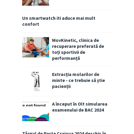
Un smartwatch iti aduce mai mult
confort
MovKinetic, clinica de
recuperare preferată de
toți sportivii de
performanță
Extracția molarilor de
minte - ce trebuie să știe
pacienții
A început în Olt simularea
examenului de BAC 2024
Târgul de Paște Craiova 2024 deschis în