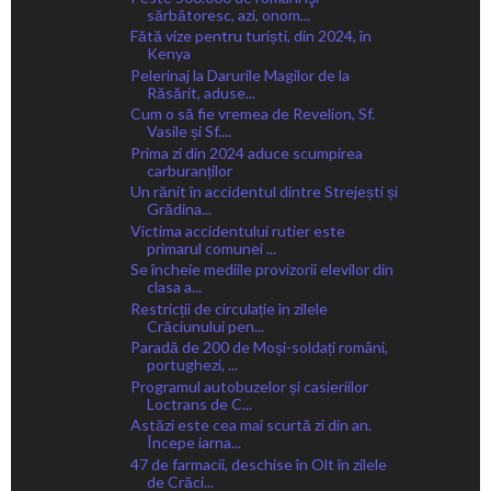
sărbătoresc, azi, onom...
Fătă vize pentru turiști, din 2024, în
Kenya
Pelerinaj la Darurile Magilor de la
Răsărit, aduse...
Cum o să fie vremea de Revelion, Sf.
Vasile și Sf....
Prima zi din 2024 aduce scumpirea
carburanților
Un rănit în accidentul dintre Strejești și
Grădina...
Victima accidentului rutier este
primarul comunei ...
Se încheie mediile provizorii elevilor din
clasa a...
Restricții de circulație în zilele
Crăciunului pen...
Paradă de 200 de Moși-soldați români,
portughezi, ...
Programul autobuzelor și casieriilor
Loctrans de C...
Astăzi este cea mai scurtă zi din an.
Începe iarna...
47 de farmacii, deschise în Olt în zilele
de Crăci...