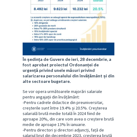
În ședința de Guvern de ieri, 28 decembrie, a
fost aprobat proiectul Ordonanței de
urgență privind unele măsuri privind
salarizarea personalului din învățământ și din
alte sectoare bugetare.
Se vor opera următoarele majorări salariale
pentru angajații din învățământ:
-Pentru cadrele didactice din preuniversitar,
creșterile sunt între 19.4% și 20.5%. Creșterea
salarială brută medie totală în 2024 fiind de
aproape 20%, din care vom avea o creștere brută
medie de aproape 13% în ianuarie.
-Pentru directori și directori adjuncți, față de
salariul brut din decembrie 2023, creșterea brută