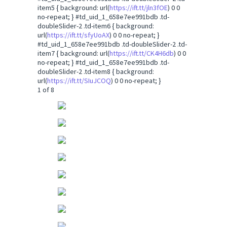
item5 { background: url(
https://ift.tt/jln3fOE
) 0 0
no-repeat; } #td_uid_1_658e7ee991bdb .td-
doubleSlider-2 .td-item6 { background:
url(
https://ift.tt/sfyUoAX
) 0 0 no-repeat; }
#td_uid_1_658e7ee991bdb .td-doubleSlider-2 .td-
item7 { background: url(
https://ift.tt/CK4H6db
) 0 0
no-repeat; } #td_uid_1_658e7ee991bdb .td-
doubleSlider-2 .td-item8 { background:
url(
https://ift.tt/SIuJCOQ
) 0 0 no-repeat; }
1
of 8