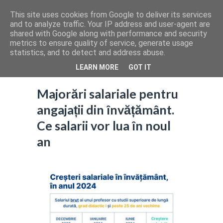
This site uses cookies from Google to deliver its services
and to analyze traffic. Your IP address and user-agent are
shared with Google along with performance and security
metrics to ensure quality of service, generate usage
statistics, and to detect and address abuse.
LEARN MORE
GOT IT
Majorări salariale pentru
angajații din învățământ.
Ce salarii vor lua în noul
an