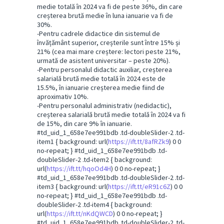
medie totală în 2024 va fi de peste 36%, din care
creșterea brută medie în luna ianuarie va fi de
30%.
-Pentru cadrele didactice din sistemul de
învățământ superior, creșterile sunt între 15% și
21% (cea mai mare creștere: lectori peste 21%,
urmată de asistent universitar – peste 20%).
-Pentru personalul didactic auxiliar, creșterea
salarială brută medie totală în 2024 este de
15.5%, în ianuarie creșterea medie fiind de
aproximativ 10%.
-Pentru personalul administrativ (nedidactic),
creșterea salarială brută medie totală în 2024 va fi
de 15%, din care 9% în ianuarie.
#td_uid_1_658e7ee991bdb .td-doubleSlider-2 .td-
item1 { background: url(
https://ift.tt/8afRZk9
) 0 0
no-repeat; } #td_uid_1_658e7ee991bdb .td-
doubleSlider-2 .td-item2 { background:
url(
https://ift.tt/hqoOd4H
) 0 0 no-repeat; }
#td_uid_1_658e7ee991bdb .td-doubleSlider-2 .td-
item3 { background: url(
https://ift.tt/eR91c6Z
) 0 0
no-repeat; } #td_uid_1_658e7ee991bdb .td-
doubleSlider-2 .td-item4 { background:
url(
https://ift.tt/nKdQWCD
) 0 0 no-repeat; }
#td_uid_1_658e7ee991bdb .td-doubleSlider-2 .td-