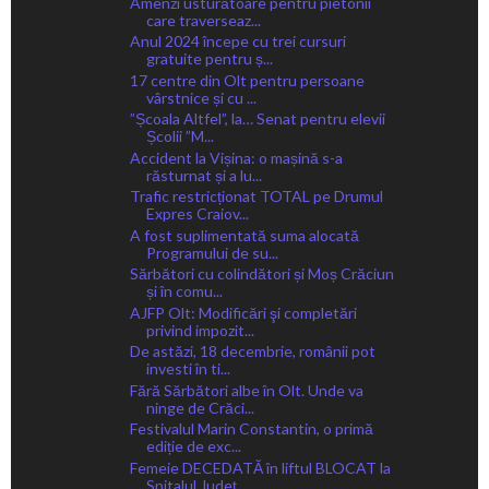
Amenzi usturătoare pentru pietonii
care traverseaz...
Anul 2024 începe cu trei cursuri
gratuite pentru ș...
17 centre din Olt pentru persoane
vârstnice și cu ...
”Școala Altfel”, la… Senat pentru elevii
Școlii ”M...
Accident la Vișina: o mașină s-a
răsturnat și a lu...
Trafic restricționat TOTAL pe Drumul
Expres Craiov...
A fost suplimentată suma alocată
Programului de su...
Sărbători cu colindători și Moș Crăciun
și în comu...
AJFP Olt: Modificări şi completări
privind impozit...
De astăzi, 18 decembrie, românii pot
investi în ti...
Fără Sărbători albe în Olt. Unde va
ninge de Crăci...
Festivalul Marin Constantin, o primă
ediție de exc...
Femeie DECEDATĂ în liftul BLOCAT la
Spitalul Județ...