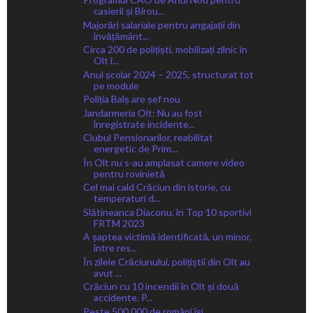
casierii și Birou...
Majorări salariale pentru angajații din
învățământ...
Circa 200 de polițiști, mobilizați zilnic în
Olt î...
Anul școlar 2024 – 2025, structurat tot
pe module
Poliția Balș are șef nou
Jandarmeria Olt: Nu au fost
înregistrate incidente...
Clubul Pensionarilor, reabilitat
energetic de Prim...
În Olt nu s-au amplasat camere video
pentru rovinietă
Cel mai cald Crăciun din istorie, cu
temperaturi d...
Slătineanca Diaconu, în Top 10 sportivi
FRTM 2023
A șaptea victimă identificată, un minor,
între res...
În zilele Crăciunului, polițiștii din Olt au
avut ...
Crăciun cu 10 incendii în Olt și două
accidente. P...
Peste 500.000 de români îşi