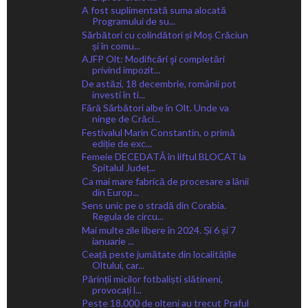
A fost suplimentată suma alocată
Programului de su...
Sărbători cu colindători și Moș Crăciun
și în comu...
AJFP Olt: Modificări şi completări
privind impozit...
De astăzi, 18 decembrie, românii pot
investi în ti...
Fără Sărbători albe în Olt. Unde va
ninge de Crăci...
Festivalul Marin Constantin, o primă
ediție de exc...
Femeie DECEDATĂ în liftul BLOCAT la
Spitalul Județ...
Ca mai mare fabrică de procesare a lânii
din Europ...
Sens unic pe o stradă din Corabia.
Regula de circu...
Mai multe zile libere în 2024. Și 6 și 7
ianuarie ...
Ceață peste jumătate din localitățile
Oltului, car...
Părinții micilor fotbaliști slătineni,
provocați l...
Peste 18.000 de olteni au trecut Praful