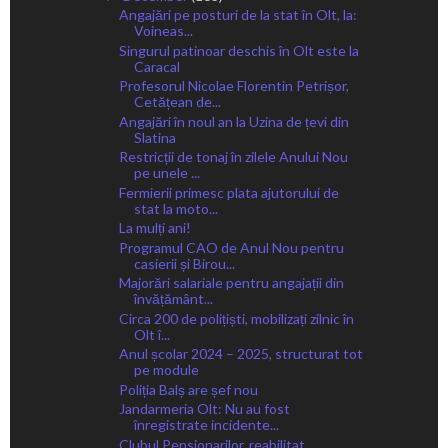
Angajări pe posturi de la stat în Olt, la:
Voineas...
Singurul patinoar deschis în Olt este la
Caracal
Profesorul Nicolae Florentin Petrișor,
Cetățean de...
Angajări în noul an la Uzina de țevi din
Slatina
Restricții de tonaj în zilele Anului Nou
pe unele ...
Fermierii primesc plata ajutorului de
stat la moto...
La mulți ani!
Programul CAO de Anul Nou pentru
casierii și Birou...
Majorări salariale pentru angajații din
învățământ...
Circa 200 de polițiști, mobilizați zilnic în
Olt î...
Anul școlar 2024 – 2025, structurat tot
pe module
Poliția Balș are șef nou
Jandarmeria Olt: Nu au fost
înregistrate incidente...
Clubul Pensionarilor, reabilitat