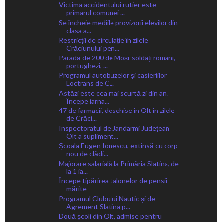
Victima accidentului rutier este
primarul comunei ...
Se încheie mediile provizorii elevilor din
clasa a...
Restricții de circulație în zilele
Crăciunului pen...
Paradă de 200 de Moși-soldați români,
portughezi, ...
Programul autobuzelor și casieriilor
Loctrans de C...
Astăzi este cea mai scurtă zi din an.
Începe iarna...
47 de farmacii, deschise în Olt în zilele
de Crăci...
Inspectoratul de Jandarmi Județean
Olt a supliment...
Școala Eugen Ionescu, extinsă cu corp
nou de clădi...
Majorare salarială la Primăria Slatina, de
la 1 ia...
Începe tipărirea talonelor de pensii
mărite
Programul Clubului Nautic și de
Agrement Slatina p...
Două școli din Olt, admise pentru