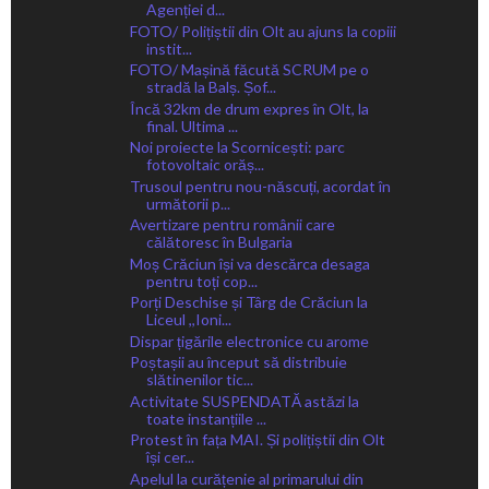
Agenției d...
FOTO/ Polițiștii din Olt au ajuns la copiii
instit...
FOTO/ Mașină făcută SCRUM pe o
stradă la Balș. Șof...
Încă 32km de drum expres în Olt, la
final. Ultima ...
Noi proiecte la Scornicești: parc
fotovoltaic orăș...
Trusoul pentru nou-născuți, acordat în
următorii p...
Avertizare pentru românii care
călătoresc în Bulgaria
Moș Crăciun își va descărca desaga
pentru toți cop...
Porți Deschise și Târg de Crăciun la
Liceul ,,Ioni...
Dispar țigările electronice cu arome
Poștașii au început să distribuie
slătinenilor tic...
Activitate SUSPENDATĂ astăzi la
toate instanțiile ...
Protest în fața MAI. Și polițiștii din Olt
își cer...
Apelul la curățenie al primarului din