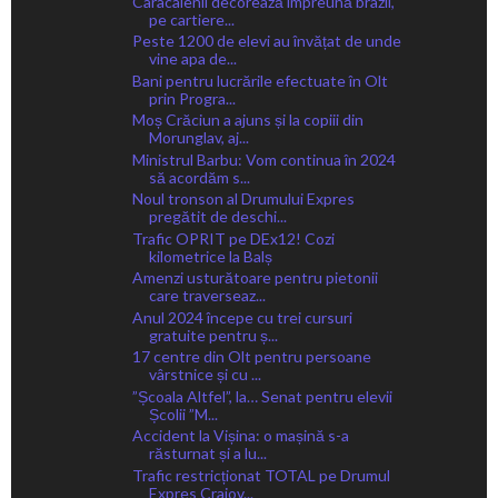
Caracalenii decorează împreună brazii,
pe cartiere...
Peste 1200 de elevi au învățat de unde
vine apa de...
Bani pentru lucrările efectuate în Olt
prin Progra...
Moș Crăciun a ajuns și la copiii din
Morunglav, aj...
Ministrul Barbu: Vom continua în 2024
să acordăm s...
Noul tronson al Drumului Expres
pregătit de deschi...
Trafic OPRIT pe DEx12! Cozi
kilometrice la Balș
Amenzi usturătoare pentru pietonii
care traverseaz...
Anul 2024 începe cu trei cursuri
gratuite pentru ș...
17 centre din Olt pentru persoane
vârstnice și cu ...
”Școala Altfel”, la… Senat pentru elevii
Școlii ”M...
Accident la Vișina: o mașină s-a
răsturnat și a lu...
Trafic restricționat TOTAL pe Drumul
Expres Craiov...