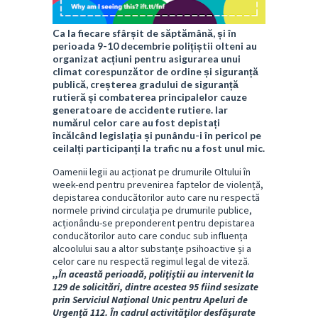
Ca la fiecare sfârșit de săptămână, și în
perioada 9-10 decembrie polițiștii olteni au
organizat acțiuni pentru asigurarea unui
climat corespunzător de ordine și siguranță
publică, creșterea gradului de siguranță
rutieră și combaterea principalelor cauze
generatoare de accidente rutiere. Iar
numărul celor care au fost depistați
încălcând legislația și punându-i în pericol pe
ceilalți participanți la trafic nu a fost unul mic.
Oamenii legii au acționat pe drumurile Oltului în
week-end pentru prevenirea faptelor de violență,
depistarea conducătorilor auto care nu respectă
normele privind circulația pe drumurile publice,
acționându-se preponderent pentru depistarea
conducătorilor auto care conduc sub influența
alcoolului sau a altor substanțe psihoactive și a
celor care nu respectă regimul legal de viteză.
,,În această perioadă, poliţiştii au intervenit la
129 de solicitări, dintre acestea 95 fiind sesizate
prin Serviciul Național Unic pentru Apeluri de
Urgență 112. În cadrul activităţilor desfăşurate