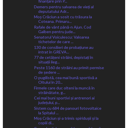
finanțare prin P...
Demers pentru salvarea de vieți al
deputatului Adr...
Moș Crăciun a sosit cu trăsura la
Coteana. Primaru...
Rafale de vânt până-n Ajun. Cod
Galben pentru jude...
Senatorul Voiculescu: Valoarea
tichetelor de care ...
130 de consilieri de probațiune au
intrat în GREVA...
77 de cetățeni străini, depistați în
situații ileg...
Peste 1160 de străini au primit permise
de ședere ...
O pugilistă, cea mai bună sportivă a
Oltului în 20...
Firmele care duc olteni la muncă în
străinătate, g...
Cei mai buni sportivi și antrenori ai
județului, p...
Sistem cu 684 de panouri fotovoltaice
la Spitalul ...
Moș Crăciun și-a trimis spiridușii și la
copiii di...