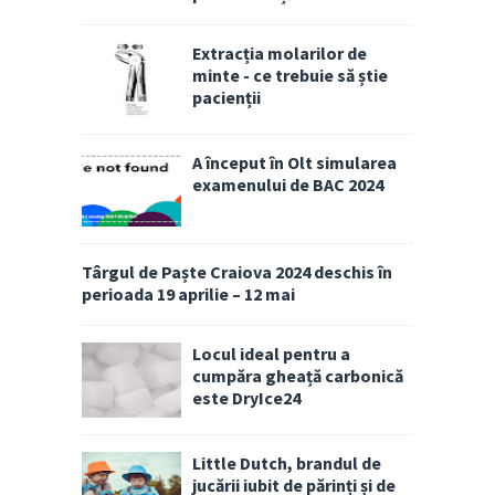
Extracția molarilor de
minte - ce trebuie să știe
pacienții
A început în Olt simularea
examenului de BAC 2024
Târgul de Paște Craiova 2024 deschis în
perioada 19 aprilie – 12 mai
Locul ideal pentru a
cumpăra gheață carbonică
este DryIce24
Little Dutch, brandul de
jucării iubit de părinți și de