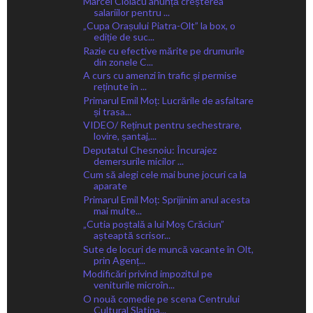
Marcel Ciolacu anunță creșterea
salariilor pentru ...
„Cupa Orașului Piatra-Olt” la box, o
ediție de suc...
Razie cu efective mărite pe drumurile
din zonele C...
A curs cu amenzi în trafic și permise
reținute în ...
Primarul Emil Moț: Lucrările de asfaltare
și trasa...
VIDEO/ Reținut pentru sechestrare,
lovire, șantaj,...
Deputatul Chesnoiu: Încurajez
demersurile micilor ...
Cum să alegi cele mai bune jocuri ca la
aparate
Primarul Emil Moț: Sprijinim anul acesta
mai multe...
„Cutia poștală a lui Moș Crăciun”
așteaptă scrisor...
Sute de locuri de muncă vacante în Olt,
prin Agenț...
Modificări privind impozitul pe
veniturile microîn...
O nouă comedie pe scena Centrului
Cultural Slatina...