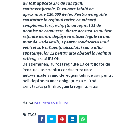
au fost aplicate 278 de sancțiuni
contravenționale, în valoare totală de
aproximativ 120.000 de lei. Pentru neregulile
constatate la regimul rutier, ca măsură
complementară, polițiștii au reținut 31 de
permise de conducere, dintre acestea 18 au fost
reținute pentru depășirea vitezei legale cu mai
mult de 50 de km/h, 1 pentru conducerea unui
vehicul sub influența alcoolului sau a altor
substanțe, iar 12 pentru alte abateri la regimul
rutier.,,
arată IPJ Olt.
De asemenea, au fost reținute 13 certificate de
înmatriculare pentru conducerea unor
autovehicule având defecțiuni tehnice sau pentru
neîndeplinirea unor obligații legale, fiind
constatate și 6 infracțiuni la regimul rutier.
de pe
realitateaoltului.ro
TAGS