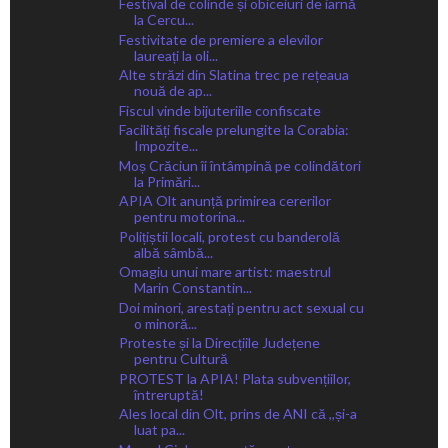
Festival de colinde și obiceiuri de iarnă
la Cercu...
Festivitate de premiere a elevilor
laureați la oli...
Alte străzi din Slatina trec pe rețeaua
nouă de ap...
Fiscul vinde bijuteriile confiscate
Facilități fiscale prelungite la Corabia:
Impozite...
Moș Crăciun îi întâmpină pe colindători
la Primări...
APIA Olt anunță primirea cererilor
pentru motorina...
Polițiștii locali, protest cu banderolă
albă sâmbă...
Omagiu unui mare artist: maestrul
Marin Constantin...
Doi minori, arestați pentru act sexual cu
o minoră...
Proteste și la Direcțiile Județene
pentru Cultură
PROTEST la APIA! Plata subvențiilor,
întreruptă!
Ales local din Olt, prins de ANI că ,,și-a
luat pa...