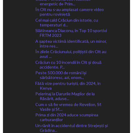
energetic de Prim...
În Olt nu s-au amplasat camere video
pentru rovinietă
Cel mai cald Crăciun din istorie, cu
temperaturi d...
Slătineanca Diaconu, în Top 10 sportivi
FRTM 2023
A șaptea victimă identificată, un minor,
între res...
În zilele Crăciunului, polițiștii din Olt au
avut ...
Crăciun cu 10 incendii în Olt și două
accidente. P...
Peste 500.000 de români îşi
sărbătoresc, azi, onom...
Fătă vize pentru turiști, din 2024, în
Kenya
Pelerinaj la Darurile Magilor de la
Răsărit, aduse...
Cum o să fie vremea de Revelion, Sf.
Vasile și Sf....
Prima zi din 2024 aduce scumpirea
carburanților
Un rănit în accidentul dintre Strejești și
Grădina...