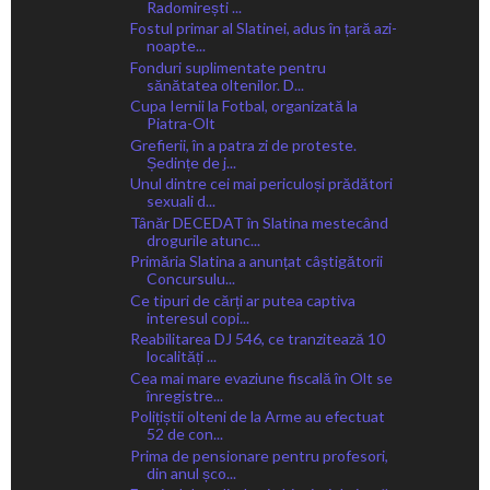
Radomirești ...
Fostul primar al Slatinei, adus în țară azi-
noapte...
Fonduri suplimentate pentru
sănătatea oltenilor. D...
Cupa Iernii la Fotbal, organizată la
Piatra-Olt
Grefierii, în a patra zi de proteste.
Ședințe de j...
Unul dintre cei mai periculoși prădători
sexuali d...
Tânăr DECEDAT în Slatina mestecând
drogurile atunc...
Primăria Slatina a anunțat câștigătorii
Concursulu...
Ce tipuri de cărți ar putea captiva
interesul copi...
Reabilitarea DJ 546, ce tranzitează 10
localități ...
Cea mai mare evaziune fiscală în Olt se
înregistre...
Polițiștii olteni de la Arme au efectuat
52 de con...
Prima de pensionare pentru profesori,
din anul șco...