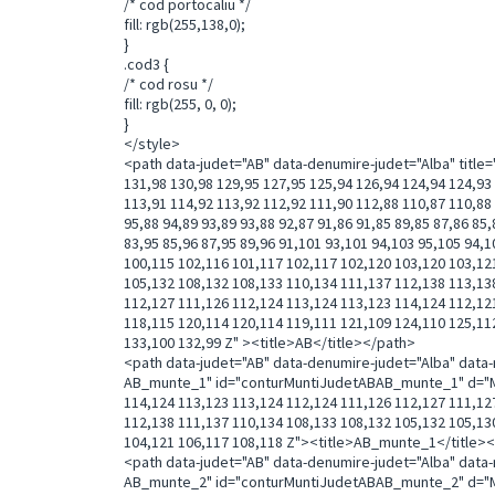
/* cod portocaliu */
fill: rgb(255,138,0);
}
.cod3 {
/* cod rosu */
fill: rgb(255, 0, 0);
}
</style>
<path data-judet="AB" data-denumire-judet="Alba" title
131,98 130,98 129,95 127,95 125,94 126,94 124,94 124,93
113,91 114,92 113,92 112,92 111,90 112,88 110,87 110,88 
95,88 94,89 93,89 93,88 92,87 91,86 91,85 89,85 87,86 85,
83,95 85,96 87,95 89,96 91,101 93,101 94,103 95,105 94,1
100,115 102,116 101,117 102,117 102,120 103,120 103,12
105,132 108,132 108,133 110,134 111,137 112,138 113,13
112,127 111,126 112,124 113,124 113,123 114,124 112,12
118,115 120,114 120,114 119,111 121,109 124,110 125,11
133,100 132,99 Z" ><title>AB</title></path>
<path data-judet="AB" data-denumire-judet="Alba" dat
AB_munte_1" id="conturMuntiJudetABAB_munte_1" d="M 1
114,124 113,123 113,124 112,124 111,126 112,127 111,12
112,138 111,137 110,134 108,133 108,132 105,132 105,13
104,121 106,117 108,118 Z"><title>AB_munte_1</title>
<path data-judet="AB" data-denumire-judet="Alba" dat
AB_munte_2" id="conturMuntiJudetABAB_munte_2" d="M 85