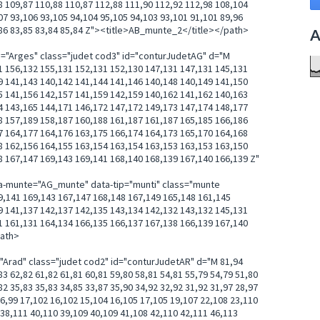
8 109,87 110,88 110,87 112,88 111,90 112,92 112,98 108,104
07 93,106 93,105 94,104 95,105 94,103 93,101 91,101 89,96
0,86 83,85 83,84 85,84 Z"><title>AB_munte_2</title></path>
A
e="Arges" class="judet cod3" id="conturJudetAG" d="M
1 156,132 155,131 152,131 152,130 147,131 147,131 145,131
9 141,143 140,142 141,144 141,146 140,148 140,149 141,150
5 141,156 142,157 141,159 142,159 140,162 141,162 140,163
4 143,165 144,171 146,172 147,172 149,173 147,174 148,177
8 157,189 158,187 160,188 161,187 161,187 165,185 166,186
7 164,177 164,176 163,175 166,174 164,173 165,170 164,168
8 162,156 164,155 163,154 163,154 163,153 163,153 163,150
8 167,147 169,143 169,141 168,140 168,139 167,140 166,139 Z"
ta-munte="AG_munte" data-tip="munti" class="munte
41 169,143 167,147 168,148 167,149 165,148 161,145
9 141,137 142,137 142,135 143,134 142,132 143,132 145,131
1 161,131 164,134 166,135 166,137 167,138 166,139 167,140
path>
="Arad" class="judet cod2" id="conturJudetAR" d="M 81,94
83 62,82 61,82 61,81 60,81 59,80 58,81 54,81 55,79 54,79 51,80
82 35,83 35,83 34,85 33,87 35,90 34,92 32,92 31,92 31,97 28,97
16,99 17,102 16,102 15,104 16,105 17,105 19,107 22,108 23,110
 38,111 40,110 39,109 40,109 41,108 42,110 42,111 46,113