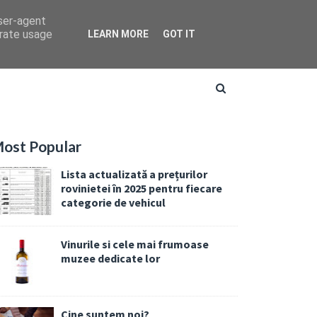
user-agent
erate usage
LEARN MORE
GOT IT
ost Popular
Lista actualizată a prețurilor
rovinietei în 2025 pentru fiecare
categorie de vehicul
Vinurile si cele mai frumoase
muzee dedicate lor
Cine suntem noi?