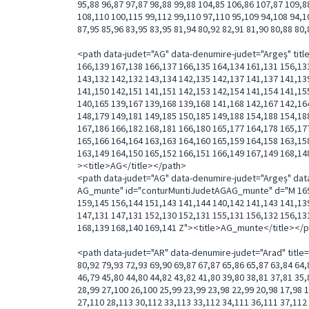
95,88 96,87 97,87 98,88 99,88 104,85 106,86 107,87 109,8
108,110 100,115 99,112 99,110 97,110 95,109 94,108 94,1
87,95 85,96 83,95 83,95 81,94 80,92 82,91 81,90 80,88 8
<path data-judet="AG" data-denumire-judet="Argeș" titl
166,139 167,138 166,137 166,135 164,134 161,131 156,13
143,132 142,132 143,134 142,135 142,137 141,137 141,13
141,150 142,151 141,151 142,153 142,154 141,154 141,15
140,165 139,167 139,168 139,168 141,168 142,167 142,16
148,179 149,181 149,185 150,185 149,188 154,188 154,18
167,186 166,182 168,181 166,180 165,177 164,178 165,17
165,166 164,164 163,163 164,160 165,159 164,158 163,15
163,149 164,150 165,152 166,151 166,149 167,149 168,14
><title>AG</title></path>
<path data-judet="AG" data-denumire-judet="Argeș" da
AG_munte" id="conturMuntiJudetAGAG_munte" d="M 169,1
159,145 156,144 151,143 141,144 140,142 141,143 141,13
147,131 147,131 152,130 152,131 155,131 156,132 156,13
168,139 168,140 169,141 Z"><title>AG_munte</title></
<path data-judet="AR" data-denumire-judet="Arad" title
80,92 79,93 72,93 69,90 69,87 67,87 65,86 65,87 63,84 64,
46,79 45,80 44,80 44,82 43,82 41,80 39,80 38,81 37,81 35,
28,99 27,100 26,100 25,99 23,99 23,98 22,99 20,98 17,98 
27,110 28,113 30,112 33,113 33,112 34,111 36,111 37,112