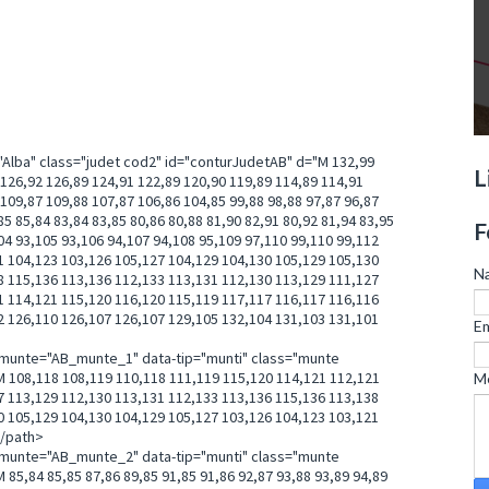
="Alba" class="judet cod2" id="conturJudetAB" d="M 132,99
L
 126,92 126,89 124,91 122,89 120,90 119,89 114,89 114,91
109,87 109,88 107,87 106,86 104,85 99,88 98,88 97,87 96,87
85 85,84 83,84 83,85 80,86 80,88 81,90 82,91 80,92 81,94 83,95
F
04 93,105 93,106 94,107 94,108 95,109 97,110 99,110 99,112
1 104,123 103,126 105,127 104,129 104,130 105,129 105,130
N
8 115,136 113,136 112,133 113,131 112,130 113,129 111,127
1 114,121 115,120 116,120 115,119 117,117 116,117 116,116
2 126,110 126,107 126,107 129,105 132,104 131,103 131,101
Em
a-munte="AB_munte_1" data-tip="munti" class="munte
08,118 108,119 110,118 111,119 115,120 114,121 112,121
M
7 113,129 112,130 113,131 112,133 113,136 115,136 113,138
0 105,129 104,130 104,129 105,127 103,126 104,123 103,121
</path>
a-munte="AB_munte_2" data-tip="munti" class="munte
,84 85,85 87,86 89,85 91,85 91,86 92,87 93,88 93,89 94,89