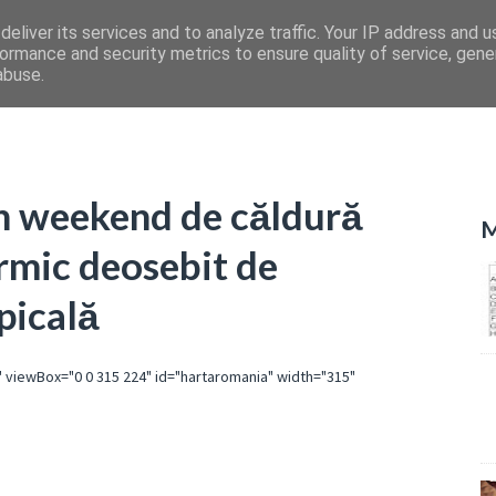
eliver its services and to analyze traffic. Your IP address and 
ormance and security metrics to ensure quality of service, gen
abuse.
în weekend de căldură
M
ermic deosebit de
picală
" viewBox="0 0 315 224" id="hartaromania" width="315"