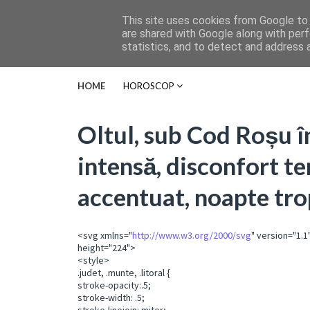
This site uses cookies from Google to d
are shared with Google along with perf
statistics, and to detect and address 
HOME
HOROSCOP
Oltul, sub Cod Roșu 
intensă, disconfort t
accentuat, noapte tro
<svg xmlns="
http://www.w3.org/2000/svg
" version="1.1
height="224">
<style>
.judet, .munte, .litoral {
stroke-opacity:.5;
stroke-width: .5;
stroke-linejoin: miter;