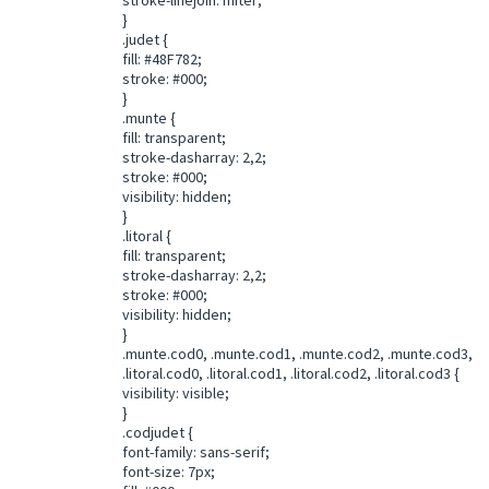
}
.judet {
fill: #48F782;
stroke: #000;
}
.munte {
fill: transparent;
stroke-dasharray: 2,2;
stroke: #000;
visibility: hidden;
}
.litoral {
fill: transparent;
stroke-dasharray: 2,2;
stroke: #000;
visibility: hidden;
}
.munte.cod0, .munte.cod1, .munte.cod2, .munte.cod3,
.litoral.cod0, .litoral.cod1, .litoral.cod2, .litoral.cod3 {
visibility: visible;
}
.codjudet {
font-family: sans-serif;
font-size: 7px;