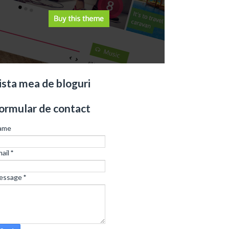
ista mea de bloguri
ormular de contact
ame
ail
*
essage
*