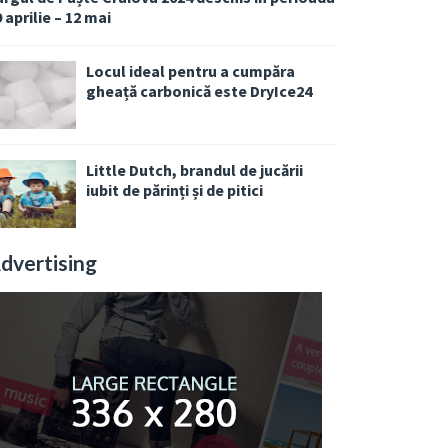
 aprilie – 12 mai
Locul ideal pentru a cumpăra
gheață carbonică este DryIce24
Little Dutch, brandul de jucării
iubit de părinți și de pitici
dvertising