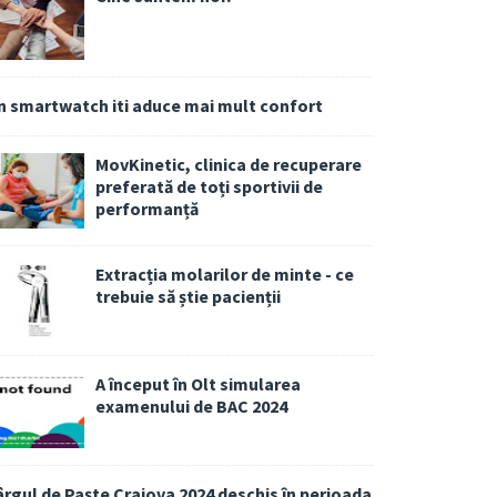
n smartwatch iti aduce mai mult confort
MovKinetic, clinica de recuperare
preferată de toți sportivii de
performanță
Extracția molarilor de minte - ce
trebuie să știe pacienții
A început în Olt simularea
examenului de BAC 2024
ârgul de Paște Craiova 2024 deschis în perioada