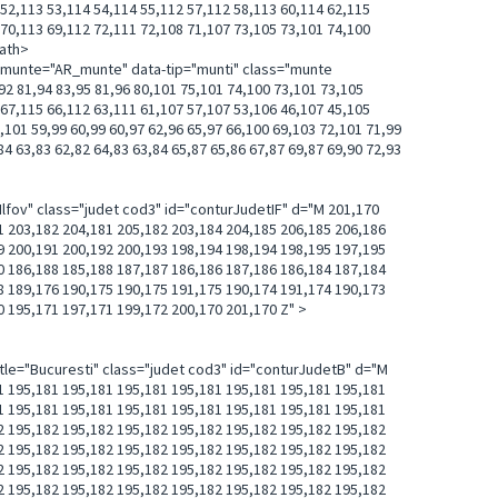
 52,113 53,114 54,114 55,112 57,112 58,113 60,114 62,115
 70,113 69,112 72,111 72,108 71,107 73,105 73,101 74,100
path>
a-munte="AR_munte" data-tip="munti" class="munte
81,94 83,95 81,96 80,101 75,101 74,100 73,101 73,105
 67,115 66,112 63,111 61,107 57,107 53,106 46,107 45,105
,101 59,99 60,99 60,97 62,96 65,97 66,100 69,103 72,101 71,99
84 63,83 62,82 64,83 63,84 65,87 65,86 67,87 69,87 69,90 72,93
"Ilfov" class="judet cod3" id="conturJudetIF" d="M 201,170
1 203,182 204,181 205,182 203,184 204,185 206,185 206,186
9 200,191 200,192 200,193 198,194 198,194 198,195 197,195
0 186,188 185,188 187,187 186,186 187,186 186,184 187,184
8 189,176 190,175 190,175 191,175 190,174 191,174 190,173
0 195,171 197,171 199,172 200,170 201,170 Z" >
 199,186 199,186 199,186 199,186 199,186 199,186 199,186 199,186 199,186 199,186 199,186 199,186 199,186 199,186 199,186 199,186 199,186 199,186 199,186 199,186 199,186 199,186 199,186 199,186 199,186 199,186 199,186 199,186 199,186 199,186 199,186 199,186 199,186 199,186 199,186 199,186 199,186 199,186 199,186 199,186 199,186 199,186 199,186 199,186 199,186 199,186 199,186 199,186 199,186 199,186 199,186 199,186 199,186 199,186 199,186 199,186 199,186 199,186 199,186 199,186 199,186 199,186 199,186 199,186 199,186 199,186 199,186 199,186 199,186 199,186 199,186 199,186 199,186 199,186 199,186 199,186 199,186 199,187 199,187 199,187 199,187 199,187 199,187 199,187 199,187 199,187 199,187 199,187 199,187 198,187 198,187 198,187 198,187 198,187 198,187 198,187 198,187 198,187 198,187 198,187 198,187 198,187 198,187 198,187 198,187 198,187 198,187 198,187 198,187 198,187 198,187 198,187 198,187 198,187 198,187 198,187 198,187 198,187 198,187 198,187 198,187 198,187 198,187 198,187 198,187 198,187 198,187 198,187 198,187 198,187 198,187 198,187 198,187 198,187 198,187 198,187 198,187 198,187 198,187 198,187 198,187 198,187 198,187 198,187 198,187 198,187 198,187 198,187 198,187 198,187 198,187 198,187 198,187 198,187 198,187 198,187 198,187 198,187 198,187 198,187 198,187 198,187 198,187 198,187 198,187 198,187 198,187 198,187 198,187 198,187 198,187 198,187 198,187 198,187 198,187 198,187 198,187 198,187 198,187 198,187 198,187 198,187 198,187 198,187 198,187 198,187 198,187 198,187 198,187 198,187 198,187 198,187 198,187 198,187 198,187 198,187 198,187 198,187 198,187 198,187 198,187 198,187 198,187 198,187 198,187 198,187 198,187 198,187 198,187 198,187 198,187 198,187 198,187 198,187 198,187 198,187 198,187 198,187 198,187 198,187 198,187 198,187 198,187 198,187 198,187 198,187 198,187 198,187 198,187 198,187 198,187 198,187 198,187 198,187 198,187 198,187 198,187 198,187 198,187 198,187 198,187 198,187 198,187 198,187 198,187 198,187 198,187 198,187 198,187 198,187 198,187 198,187 198,187 198,187 198,187 198,187 198,187 198,187 198,187 198,187 198,187 198,187 198,187 198,187 198,187 198,188 198,188 198,188 198,188 198,188 198,188 198,188 198,188 198,188 198,188 198,188 198,188 198,188 198,188 198,188 198,188 198,188 198,188 198,188 198,188 198,188 198,188 198,188 198,188 198,188 198,188 198,188 198,188 198,188 198,188 198,188 198,188 198,188 198,188 198,188 198,188 198,188 198,188 198,188 198,188 198,188 198,188 198,188 198,188 198,188 198,188 198,188 198,188 198,188 198,188 198,188 198,188 198,188 198,188 198,188 198,188 198,188 198,188 198,188 198,188 198,188 198,188 198,188 198,188 198,188 198,188 198,188 198,188 198,188 198,188 198,188 198,188 198,188 198,188 198,188 198,188 198,188 198,188 198,188 198,188 198,188 198,188 198,188 198,188 198,188 198,188 198,188 198,188 198,188 198,188 198,188 198,188 198,188 198,188 198,188 198,188 198,188 198,188 198,188 198,188 198,188 198,188 198,188 198,188 198,188 198,188 198,188 198,188 198,188 197,188 197,188 197,188 197,188 197,188 197,188 197,188 197,188 197,188 197,188 197,188 197,188 197,188 197,188 197,188 197,188 197,188 196,188 196,188 196,188 196,188 196,188 196,188 196,188 196,188 196,188 196,188 196,188 196,188 196,188 196,188 196,188 196,188 196,188 196,189 196,189 196,189 196,189 196,189 196,189 196,189 196,189 196,189 196,189 196,189 196,189 196,189 196,189 196,189 196,189 196,189 196,189 196,189 196,189 196,189 196,189 196,189 196,189 196,189 196,189 196,189 196,189 196,189 196,189 196,189 196,189 196,189 196,189 196,189 196,189 196,189 196,189 196,189 196,189 196,189 196,189 196,189 196,189 196,189 196,189 196,189 196,189 196,189 196,189 196,189 196,189 196,189 196,189 196,189 196,190 196,190 197,190 197,190 197,190 197,190 197,190 197,190 197,190 197,190 197,190 197,190 197,190 197,190 196,190 196,191 196,191 196,191 196,191 196,191 196,191 196,191 196,191 196,191 196,191 196,191 196,191 196,191 196,191 196,190 196,190 196,190 196,190 196,190 196,190 196,190 196,190 196,190 196,190 196,190 196,190 196,190 196,190 196,190 195,190 196,190 195,190 195,190 195,190 195,189 195,189 195,189 195,189 195,189 195,189 195,189 195,189 195,189 195,189 195,189 195,189 195,189 195,189 195,189 195,189 195,190 195,190 195,190 195,190 195,190 195,190 195,189 195,189 195,189 195,189 195,189 194,189 194,189 194,189 194,189 194,189 194,189 194,189 194,189 194,189 194,189 194,189 194,189 194,189 194,189 194,189 194,189 194,189 194,189 194,189 194,189 194,189 194,189 194,189 194,189 194,189 194,189 194,189 194,189 194,189 194,189 194,189 194,189 194,189 194,189 194,189 194,189 194,189 194,189 194,189 194,189 194,189 194,189 194,189 194,189 194,189 194,189 194,189 194,189 194,189 194,189 194,189 194,189 194,189 194,189 194,189 194,189 194,189 194,189 194,189 194,189 194,189 194,189 194,189 194,189 194,189 194,189 194,189 194,189 194,189 194,189 194,189 194,189 194,189 194,189 194,189 194,189 194,189 194,189 194,189 194,189 194,189 194,189 194,189 194,189 194,189 194,189 194,189 194,189 194,189 194,189 194,189 194,189 194,189 194,189 194,189 194,189 194,189 194,18