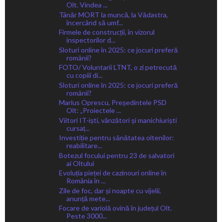
Olt. Vindea ...
Tânăr MORT la muncă, la Vădastra,
încercând să umf...
Firmele de construcții, în vizorul
inspectorilor d...
Sloturi online în 2025: ce jocuri preferă
românii?
FOTO/ Voluntarii LTNT, o zi petrecută
cu copiii di...
Sloturi online în 2025: ce jocuri preferă
românii?
Marius Oprescu, Președintele PSD
Olt: „Proiectele ...
Viitori IT-iști, vânzători și manichiuriști
cursaț...
Investiție pentru sănătatea oltenilor:
reabilitare...
Botezul focului pentru 23 de salvatori
ai Oltului
Evoluția pieței de cazinouri online în
România în ...
Zile de foc, dar și noapte cu vijelii,
anunță mete...
Focare de variolă ovină în județul Olt.
Peste 3000...