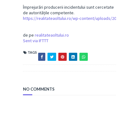
Împrejurări producerii incidentului sunt cercetate
de autoritățile competente.
https://realitateaoltului.ro/wp-content/uploads/2025/07/What
de pe
realitateaoltului.ro
Sent via IFTTT
TAGS
NO COMMENTS