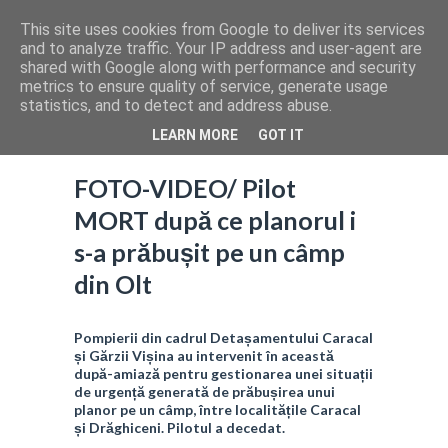
This site uses cookies from Google to deliver its services
and to analyze traffic. Your IP address and user-agent are
shared with Google along with performance and security
metrics to ensure quality of service, generate usage
statistics, and to detect and address abuse.
LEARN MORE
GOT IT
FOTO-VIDEO/ Pilot
MORT după ce planorul i
s-a prăbușit pe un câmp
din Olt
Pompierii din cadrul Detașamentului Caracal
și Gărzii Vișina au intervenit în această
după-amiază pentru gestionarea unei situații
de urgență generată de prăbușirea unui
planor pe un câmp, între localitățile Caracal
și Drăghiceni. Pilotul a decedat.