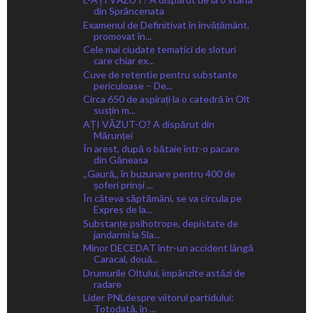
din Sprâncenata
Examenul de Definitivat în învățământ,
promovat în...
Cele mai ciudate tematici de sloturi
care chiar ex...
Cuve de retentie pentru substante
periculoase – De...
Circa 650 de aspirați la o catedră în Olt
susțin m...
AȚI VĂZUT-O? A dispărut din
Mărunței
În arest, după o bătaie într-o pacare
din Găneasa
,,Gaură,, în buzunare pentru 400 de
șoferi prinși ...
În câteva săptămâni, se va circula pe
Expres de la...
Substanțe psihotrope, depistate de
jandarmi la Sla...
Minor DECEDAT într-un accident lângă
Caracal, două...
Drumurile Oltului, împânzite astăzi de
radare
Lider PNLdespre viitorul partidului:
Totodată, în ...