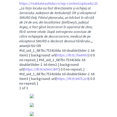
https://realitateaoltului.ro/wp-content/uploads/2025/07/What
,,La fața locului au fost direcționate și echipaj al
Serviciului Județean de Ambulanță Olt și elicopterul
SMURD Dolj. Pilotul planorului, un bărbat în vârstă
de 24 de ani, din localitatea Ștefănești, județul
Argeș, a fost găsit încarcerat în aparatul de zbor,
fără semne vitale. După extragerea acestuia de
către echipajele de descarcerare, medicul de pe
elicopterul SMURD a declarat decesul tânărului
.,,
anunță ISU Olt
#td_uid_1_687bc753416da .td-doubleSlider-2 .td-
item1 { background: url(
https://ift.tt/Jfw8Ah3
) 0 0
no-repeat; } #td_uid_1_687bc753416da .td-
doubleSlider-2 .td-item2 { background:
url(
https://ift.tt/w5mCdHT
) 0 0 no-repeat; }
#td_uid_1_687bc753416da .td-doubleSlider-2 .td-
item3 { background: url(
https://ift.tt/eN7L2z9
) 0 0
no-repeat; }
1
of 3