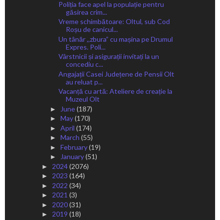
Poliția face apel la populație pentru
găsirea crim...
Vreme schimbătoare: Oltul, sub Cod
Roșu de canicul...
Un tânăr ,,zbura” cu mașina pe Drumul
Expres. Poli...
Vârstnicii și asigurații invitați la un
concediu c...
Angajații Casei Județene de Pensii Olt
au reluat p...
Vacanță cu artă: Ateliere de creație la
Muzeul Olt
June
(187)
►
May
(170)
►
April
(174)
►
March
(55)
►
February
(19)
►
January
(51)
►
2024
(2076)
►
2023
(164)
►
2022
(34)
►
2021
(3)
►
2020
(31)
►
2019
(18)
►