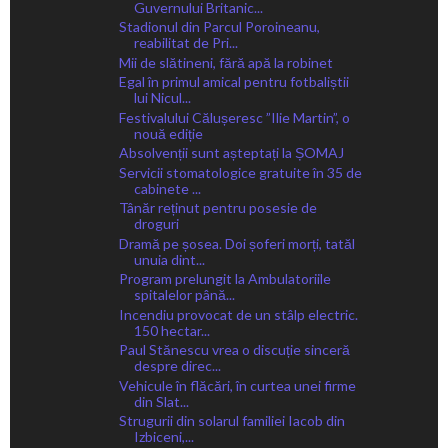
Guvernului Britanic...
Stadionul din Parcul Poroineanu,
reabilitat de Pri...
Mii de slătineni, fără apă la robinet
Egal în primul amical pentru fotbaliștii
lui Nicul...
Festivalului Călușeresc ”Ilie Martin”, o
nouă ediție
Absolvenții sunt așteptați la ȘOMAJ
Servicii stomatologice gratuite în 35 de
cabinete ...
Tânăr reținut pentru posesie de
droguri
Dramă pe șosea. Doi șoferi morți, tatăl
unuia dint...
Program prelungit la Ambulatoriile
spitalelor până...
Incendiu provocat de un stâlp electric.
150 hectar...
Paul Stănescu vrea o discuție sinceră
despre direc...
Vehicule în flăcări, în curtea unei firme
din Slat...
Strugurii din solarul familiei Iacob din
Izbiceni,...