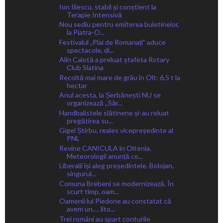
Ion Iliescu, stabil și conștient la
Terapie Intensivă
Nou sediu pentru emiterea buletinelor,
la Piatra-O...
Festivalul „Plai de Romanați” aduce
spectacole, di...
Alin Calotă a preluat ștafeta Rotary
Club Slatina
Recoltă mai mare de grâu în Olt: 6,5 t la
hectar
Anul acesta, la Șerbănești NU se
organizează ,,Săr...
Handbalistele slătinene și-au reluat
pregătirea su...
Gigel Știrbu, reales vicepreședinte al
PNL
Revine CANICULA în Oltenia.
Meteorologii anunță co...
Liberalii își aleg președintele. Bolojan,
singurul...
Comuna Brebeni se modernizează. În
scurt timp, oam...
Oamenii lui Piedone au constatat că
avem un…. lito...
Trei români au spart conturile