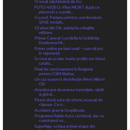
O nouă săptămână de foc
FOTO-VIDEO/ Pilot MORT după ce
planorul i s-a prăb...
Cu prof. Perianu printre coordonatori,
ȘASE medali...
13 elevi din Olt, admiși la colegiile
militare
Primar Caracal: Lucrările la Grădinița
Dumbrava Mi...
Poker online pe bani reali – cum să joci
în siguranță
În noul an școlar, toate școlile vor folosi
catalo...
Final de cantonament în Bulgaria
pentru CSM Slatina
Un caz suspect de infecție West Nile în
Olt
Atenționare de averse torențiale, vijelii
și grind...
Peste două sute de olteni, mușcați de
căpușe. Ce n...
Accident grav la Grojdibodu
Programul Rabla Auto continuă, dar cu
cuantumul vo...
Superliga: echipa primei etape din