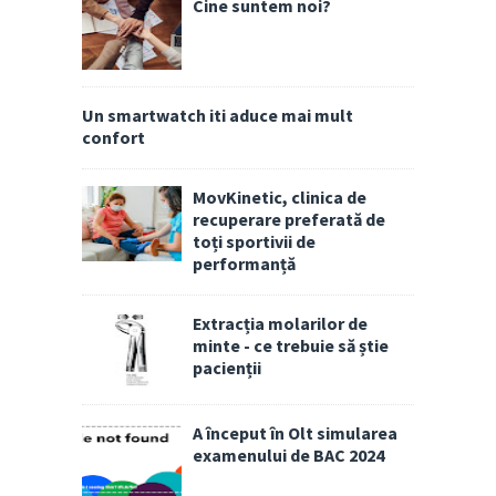
Cine suntem noi?
Un smartwatch iti aduce mai mult
confort
MovKinetic, clinica de
recuperare preferată de
toți sportivii de
performanță
Extracția molarilor de
minte - ce trebuie să știe
pacienții
A început în Olt simularea
examenului de BAC 2024