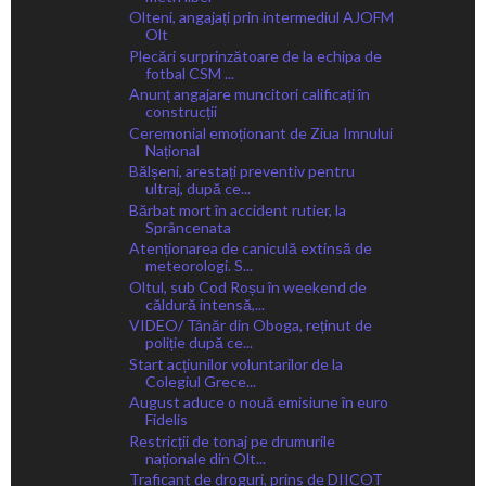
Olteni, angajați prin intermediul AJOFM
Olt
Plecări surprinzătoare de la echipa de
fotbal CSM ...
Anunț angajare muncitori calificați în
construcții
Ceremonial emoționant de Ziua Imnului
Național
Bălșeni, arestați preventiv pentru
ultraj, după ce...
Bărbat mort în accident rutier, la
Sprâncenata
Atenționarea de caniculă extinsă de
meteorologi. S...
Oltul, sub Cod Roșu în weekend de
căldură intensă,...
VIDEO/ Tânăr din Oboga, reținut de
poliție după ce...
Start acțiunilor voluntarilor de la
Colegiul Grece...
August aduce o nouă emisiune în euro
Fidelis
Restricții de tonaj pe drumurile
naționale din Olt...
Traficant de droguri, prins de DIICOT