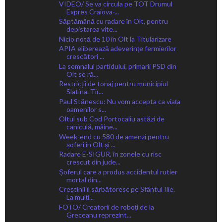
VIDEO/ Se va circula pe TOT Drumul
Expres Craiova-...
Săptămână cu radare în Olt, pentru
depistarea vite...
Nicio notă de 10 în Olt la Titularizare
APIA eliberează adeverințe fermierilor
crescători ...
La semnalul partidului, primarii PSD din
Olt se ră...
Restricții de tonaj pentru municipiul
Slatina. Tir...
Paul Stănescu: Nu vom accepta ca viața
oamenilor s...
Oltul sub Cod Portocaliu astăzi de
caniculă, mâine...
Week-end cu 580 de amenzi pentru
șoferi în Olt și ...
Radare E-SIGUR, în zonele cu risc
crescut din jude...
Șoferul care a produs accidentul rutier
mortal din...
Creștinii îl sărbătoresc pe Sfântul Ilie.
La mulți...
FOTO/ Creatorii de roboți de la
Greceanu reprezint...