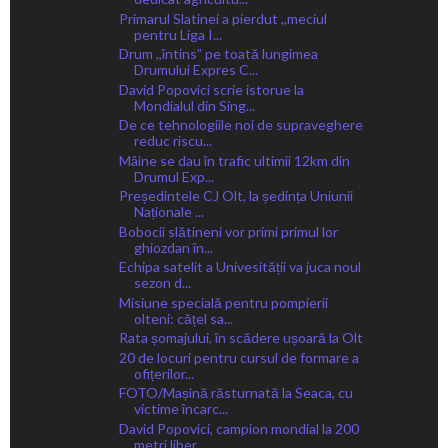
Primarul Slatinei a pierdut ,,meciul
pentru Liga I...
Drum ,,întins” pe toată lungimea
Drumului Expres C...
David Popovici scrie istorue la
Mondialul din Sing...
De ce tehnologiile noi de supraveghere
reduc riscu...
Mâine se dau în trafic ultimii 12km din
Drumul Exp...
Președintele CJ Olt, la ședința Uniunii
Naționale ...
Bobocii slătineni vor primi primul lor
ghiozdan în...
Echipa satelit a Univesității va juca noul
sezon d...
Misiune specială pentru pompierii
olteni: cățel sa...
Rata șomajului, în scădere ușoară la Olt
20 de locuri pentru cursul de formare a
ofițerilor...
FOTO/Mașină răsturnată la Seaca, cu
victime încarc...
David Popovici, campion mondial la 200
metri liber