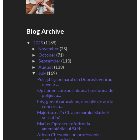
Blog Archive
2025
(1169)
▼
November
(25)
►
October
(71)
►
September
(110)
►
August
(138)
►
July
(169)
▼
Polițiștii și primarul din Dobrosloveni au
nevoie ...
Opt tineri care au îmbracat uniforma de
polițist a...
Edy, geniul caracalean, medalie de aur la
concursu...
Majoritatea în CL a primarului Slatinei
se clatină...
Marius Oprescu referitor la
amenințările lui Știrb...
Adrian Chesnoiu, un profesionist
dedicat agricultu...