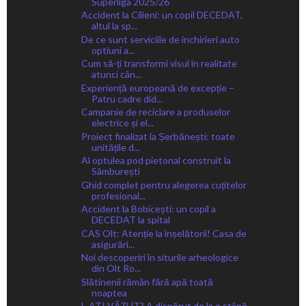
Superliga 2025/26
Accident la Cilieni: un copil DECEDAT,
altul la sp...
De ce sunt serviciile de inchirieri auto
optiuni a...
Cum să-ți transformi visul în realitate
atunci cân...
Experiență europeană de excepție –
Patru cadre did...
Campanie de reciclare a produselor
electrice și el...
Proiect finalizat la Șerbănești: toate
unitățile d...
Al optulea pod pietonal construit la
Sâmburești
Ghid complet pentru alegerea cuțitelor
profesional...
Accident la Bobicești: un copil a
DECEDAT la spital
CAS Olt: Atenție la înșelătorii! Casa de
asigurări...
Noi descoperiri în siturile arheologice
din Olt Ro...
Slătinenii rămân fără apă toată
noaptea
L-AȚI VĂZUT? A dispărut de la o stână