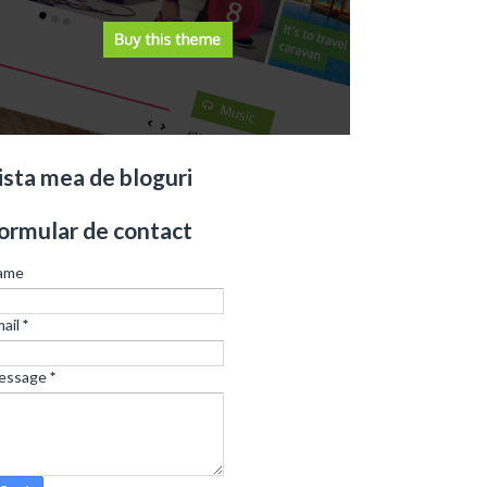
ista mea de bloguri
ormular de contact
ame
ail
*
essage
*