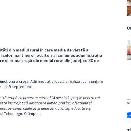
U
ăți din mediul rural în care media de vârstă a
ul celor mai tinerei locuitori ai comunei, administrația
e și prima creșă din mediul rural din județ, cu 30 de
cționa o creșă. Administrația locală a realizat cu finanțare
 luni,9 septembrie.
astră grupă cu program normal îș
i
deschide porțile pentru cei
 este încurajat să descopere lumea prin joc, afecțiune și
os, personal calificat și dedicat, activități educative și
ul Tehnologic Crâmpoia.
T