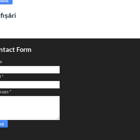
fișări
ntact Form
e
l
*
sage
*