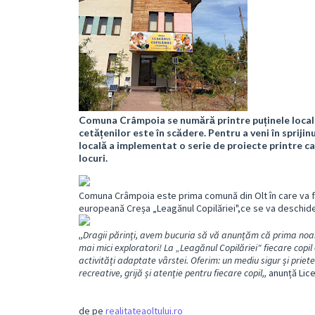
Comuna Crâmpoia se numără printre puținele localit
cetățenilor este în scădere. Pentru a veni în sprijin
locală a implementat o serie de proiecte printre car
locuri.
Comuna Crâmpoia este prima comună din Olt în care va fun
europeană Creșa „Leagănul Copilăriei",ce se va deschide
,,Dragii părinți, avem bucuria să vă anunțăm că prima no
mai mici exploratori! La
„Leagănul Copilăriei" fiecare copil
activități adaptate vârstei. Oferim: un mediu sigur și prieten
recreative, grijă și atenție pentru fiecare copil,,
anunță Lice
de pe
realitateaoltului.ro