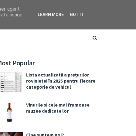
user-agent
erate usage
LEARN MORE
GOT IT
ost Popular
Lista actualizată a prețurilor
rovinietei în 2025 pentru fiecare
categorie de vehicul
Vinurile si cele mai frumoase
muzee dedicate lor
Cine suntem noi?