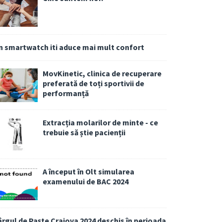
n smartwatch iti aduce mai mult confort
MovKinetic, clinica de recuperare
preferată de toți sportivii de
performanță
Extracția molarilor de minte - ce
trebuie să știe pacienții
A început în Olt simularea
examenului de BAC 2024
ârgul de Paște Craiova 2024 deschis în perioada