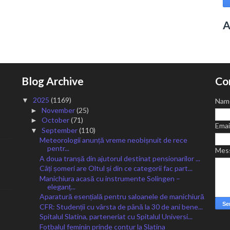
A
Blog Archive
Co
2025
(1169)
▼
Nam
November
(25)
►
October
(71)
►
Emai
September
(110)
▼
Meteorologii anunță vreme neobișnuit de rece
pentr...
Mes
A doua tranșă din ajutorul destinat pensionarilor ...
Câți șomeri are Oltul și din ce categorii fac part...
Manichiura acasă cu instrumente Solingen –
eleganț...
Aparatură esențială pentru saloanele de manichiură
CFR: Studenții cu vârsta de până la 30 de ani bene...
Spitalul Slatina, parteneriat cu Spitalul Universi...
Fotbalul feminin prinde contur la Slatina