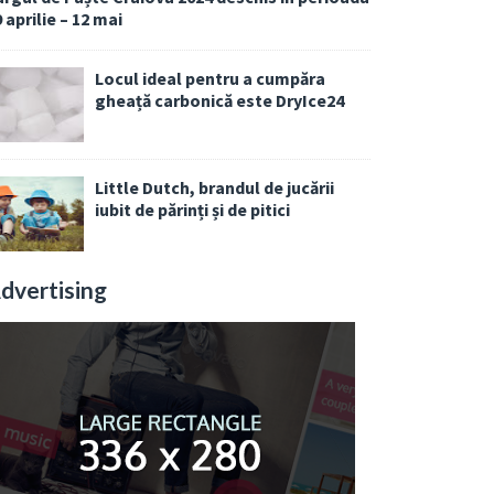
 aprilie – 12 mai
Locul ideal pentru a cumpăra
gheață carbonică este DryIce24
Little Dutch, brandul de jucării
iubit de părinți și de pitici
dvertising