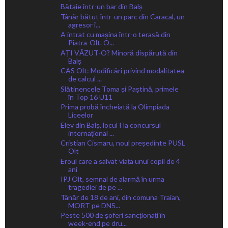
Bătaie într-un bar din Balș
Tânăr bătut într-un parc din Caracal, un
agresor î...
A intrat cu mașina într-o terasă din
Piatra-Olt. O...
AȚI VĂZUT-O? Minoră dispărută din
Balș
CAS Olt: Modificări privind modalitatea
de calcul ...
Slătinencele Toma și Paștină, primele
în Top 16 U11
Prima probă încheiată la Olimpiada
Liceelor
Elev din Balș, locul I la concursul
internațional ...
Cristian Cismaru, noul președinte PUSL
Olt
Eroul care a salvat viața unui copil de 4
ani
IPJ Olt, semnal de alarmă în urma
tragediei de pe ...
Tânăr de 18 de ani, din comuna Traian,
MORT pe DN5...
Peste 500 de șoferi sancționați în
week-end pe dru...