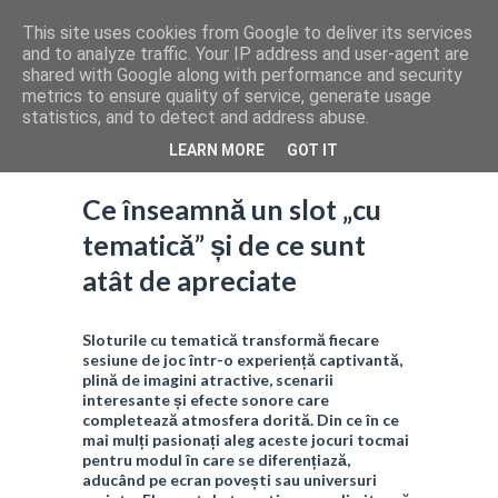
This site uses cookies from Google to deliver its services
and to analyze traffic. Your IP address and user-agent are
shared with Google along with performance and security
metrics to ensure quality of service, generate usage
statistics, and to detect and address abuse.
LEARN MORE
GOT IT
Ce înseamnă un slot „cu
tematică” și de ce sunt
atât de apreciate
Sloturile cu tematică transformă fiecare
sesiune de joc într-o experiență captivantă,
plină de imagini atractive, scenarii
interesante și efecte sonore care
completează atmosfera dorită. Din ce în ce
mai mulți pasionați aleg aceste jocuri tocmai
pentru modul în care se diferențiază,
aducând pe ecran povești sau universuri