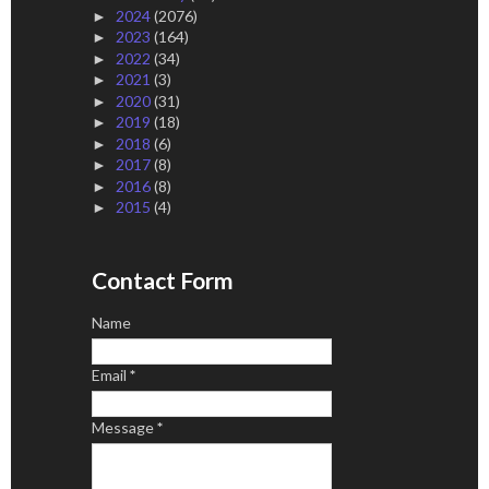
2024
(2076)
►
2023
(164)
►
2022
(34)
►
2021
(3)
►
2020
(31)
►
2019
(18)
►
2018
(6)
►
2017
(8)
►
2016
(8)
►
2015
(4)
►
Contact Form
Name
Email
*
Message
*