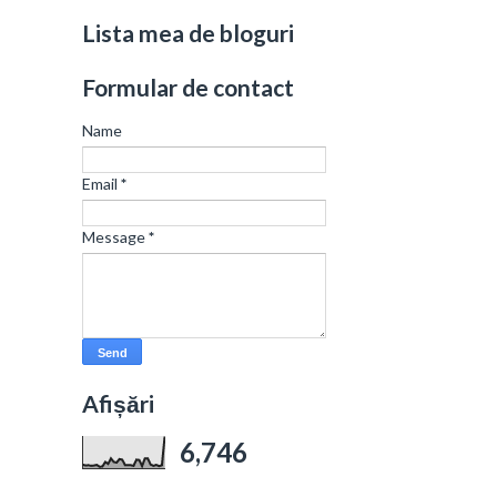
Lista mea de bloguri
Formular de contact
Name
Email
*
Message
*
Afișări
6,746