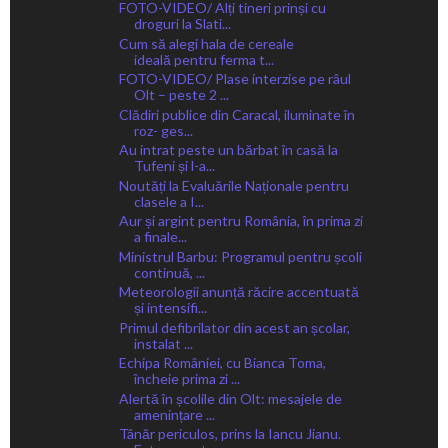
FOTO-VIDEO/ Alți tineri prinși cu
droguri la Slati...
Cum să alegi hala de cereale
ideală pentru ferma t...
FOTO-VIDEO/ Plase interzise pe râul
Olt – peste 2 ...
Clădiri publice din Caracal, iluminate în
roz- ges...
Au intrat peste un bărbat în casă la
Tufeni și l-a...
Noutăți la Evaluările Naționale pentru
clasele a I...
Aur și argint pentru România, în prima zi
a finale...
Ministrul Barbu: Programul pentru școli
continuă, ...
Meteorologii anunță răcire accentuată
și intensifi...
Primul defibrilator din acest an școlar,
instalat ...
Echipa României, cu Bianca Toma,
încheie prima zi ...
Alertă în școlile din Olt: mesajele de
amenințare ...
Tânăr periculos, prins la Iancu Jianu.