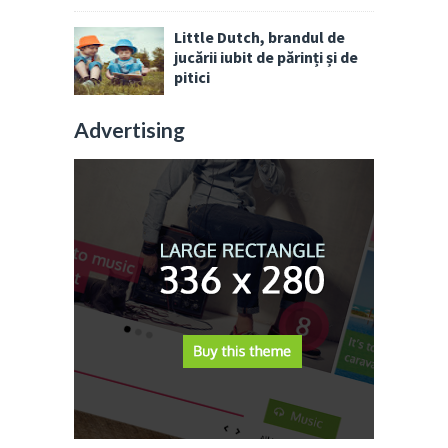
Little Dutch, brandul de
jucării iubit de părinți și de
pitici
Advertising