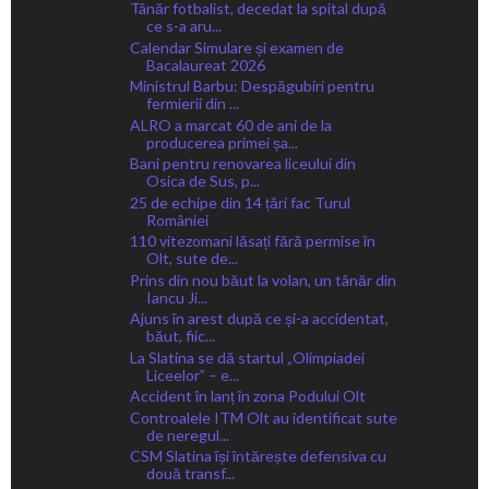
Tânăr fotbalist, decedat la spital după
ce s-a aru...
Calendar Simulare și examen de
Bacalaureat 2026
Ministrul Barbu: Despăgubiri pentru
fermierii din ...
ALRO a marcat 60 de ani de la
producerea primei șa...
Bani pentru renovarea liceului din
Osica de Sus, p...
25 de echipe din 14 țări fac Turul
României
110 vitezomani lăsați fără permise în
Olt, sute de...
Prins din nou băut la volan, un tânăr din
Iancu Ji...
Ajuns în arest după ce și-a accidentat,
băut, fiic...
La Slatina se dă startul „Olimpiadei
Liceelor” – e...
Accident în lanț în zona Podului Olt
Controalele ITM Olt au identificat sute
de neregul...
CSM Slatina își întărește defensiva cu
două transf...