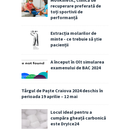
MovKinetic, clinica de
recuperare preferată de
toți sportivii de
performanță
Extracția molarilor de
minte - ce trebuie să știe
pacienții
A început în Olt simularea
examenului de BAC 2024
Târgul de Paște Craiova 2024 deschis în
perioada 19 aprilie – 12 mai
Locul ideal pentru a
cumpăra gheață carbonică
este DryIce24