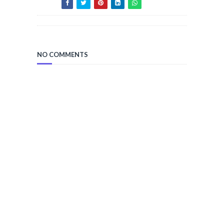
NO COMMENTS