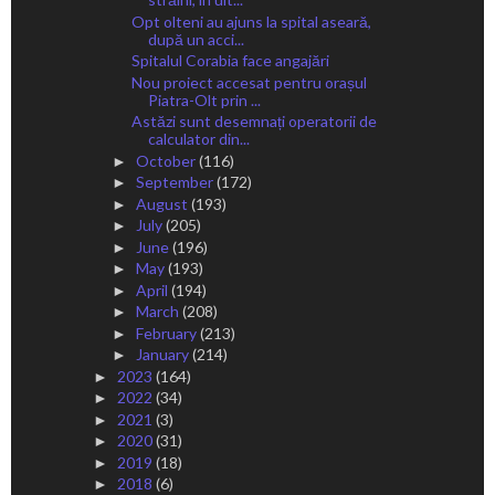
Opt olteni au ajuns la spital aseară,
după un acci...
Spitalul Corabia face angajări
Nou proiect accesat pentru orașul
Piatra-Olt prin ...
Astăzi sunt desemnați operatorii de
calculator din...
October
(116)
►
September
(172)
►
August
(193)
►
July
(205)
►
June
(196)
►
May
(193)
►
April
(194)
►
March
(208)
►
February
(213)
►
January
(214)
►
2023
(164)
►
2022
(34)
►
2021
(3)
►
2020
(31)
►
2019
(18)
►
2018
(6)
►