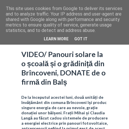
This site uses cookies from Google to deliver its services
and to analyze traffic. Your IP address and user-agent are
shared with Google along with performance and security
metrics to ensure quality of service, generate usage
statistics, and to detect and address abuse.
LEARN MORE
GOT IT
VIDEO/ Panouri solare la
o școală și o grădiniță din
Brîncoveni, DONATE de o
firmă din Balș
De la începutul acestei luni, două unități de
învățământ din comuna Brîncoveni își produc
singure energia de care au nevoie, grație
donației unor bălșeni. Frații Mihai și Claudia
Langă au făcut cadou sistemele de producere
a energiei electrice prin panouri fotovoltaice,
antreprenorii nefiind la primul gest de acest