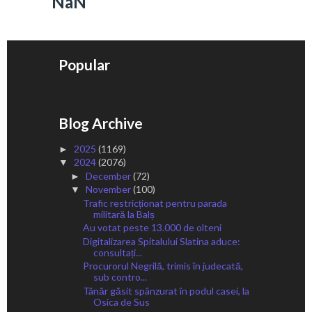
NaN
Popular
Blog Archive
2025
(1169)
►
2024
(2076)
▼
December
(72)
►
November
(100)
▼
Trafic restricționat pentru parada
militară la Balș
Au votat peste 13.000 de olteni
Digitalizarea Spitalului Slatina aduce:
consultați...
Procurorul Negrilă, trimis în judecată,
sub contro...
Tânăr găsit spânzurat în podul casei, la
Osica de Sus