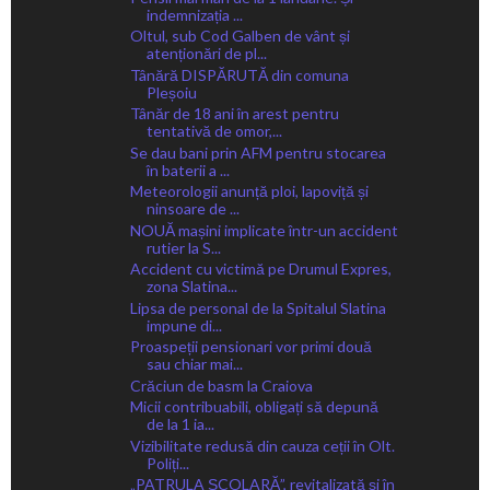
indemnizația ...
Oltul, sub Cod Galben de vânt și
atenționări de pl...
Tânără DISPĂRUTĂ din comuna
Pleșoiu
Tânăr de 18 ani în arest pentru
tentativă de omor,...
Se dau bani prin AFM pentru stocarea
în baterii a ...
Meteorologii anunță ploi, lapoviță și
ninsoare de ...
NOUĂ mașini implicate într-un accident
rutier la S...
Accident cu victimă pe Drumul Expres,
zona Slatina...
Lipsa de personal de la Spitalul Slatina
impune di...
Proaspeții pensionari vor primi două
sau chiar mai...
Crăciun de basm la Craiova
Micii contribuabili, obligați să depună
de la 1 ia...
Vizibilitate redusă din cauza ceții în Olt.
Poliți...
„PATRULA ȘCOLARĂ”, revitalizată și în