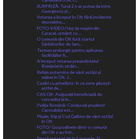
SURPRIZĂ: Turul 2 s-ar putea da între
Georgescu și...
Votarea a început în Olt fără incidente
deosebite,...
FOTO-VIDEO/ Hoț de mașini din
Caracal, urmărit cu ...
O comună din Olt fură startul
Sărbătorilor de Iarn...
Termen prelungit pentru aplicarea
facilităților fi...
A început votarea președintelui
României în străin...
Rafale puternice de vânt astăzi și
mâine în Olt. J...
Cazări cu priveliște: în ce zone găsești
astfel de...
CAS Olt: Asigurații beneficiază de
concediul și in...
Poliția Română: Conduceți prudent!
Carosabilul est...
Ploaie, frig și Cod Galben de vânt astăzi
în Olt
FOTO/ Gospodinele dintr-o comună
din Olt s-au într...
Pensii mai mari de la 1 ianuarie. Și