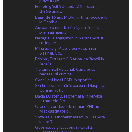
județul Olt...
Femeie găsită decedată în locuința sa
din Slatina....
Băiat de 15 ani, MORT într-un accident
la Corabia....
Aproape o mie de elevi și profesori,
premiați mâin...
Nereguli la angajatorii din transportul
rutier, de...
Mihalache și Văle, aleși viceprimarii
Slatinei. Co...
Echipa ,,Titulescuˮ Slatina, calificată la
faza in...
Tratamentul de canal: Când este
necesar și cum te ...
Consilierii locali PSD, în opoziție
S-a finalizat numărătoarea în Diaspora.
Cum au vot...
Dacia Duster 3, rechemată în service
cu modele fab...
Orașele conduse de primari PNL au
fost câștigate d...
Votarea s-a încheiat astăzi în Diaspora,
la ora 7....
Georgescu și Lasconi, în turul 2.
Candidata USR, c...