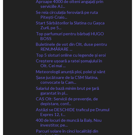
Aproape 4000 de olteni angajați prin
serviciile AJ...
Se reia circulația feroviară pe ruta
Pitești-Craio...
Start Sărbătorilor la Slatina cu Gașca
Zurli, pe 5...
Top parfumuri pentru bărbați HUGO
BOSS
Buletinele de vot din Olt, duse pentru
RENUMĂRARE ...
Top 5 sloturi online cu legende și eroi
Creștere ușoară a ratei șomajului în
Olt. Cei mai ...
Meteorologii anunță ploi, polei și vânt
Șase jucătoare de la CSM Slatina,
convocate la Cam...
Salariul de bază minim brut pe ţară
garantat în pl...
CAS Olt: Servicii de prevenție, de
depistare, conf...
Astăzi se DESCHIDE traficul pe Drumul
Expres 12, t...
400 de locuri de muncă la Balș. Nou
investitor, pe...
Parcuri solare în cinci localități din