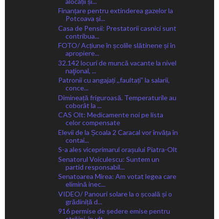
alocații și...
Finanțare pentru extinderea gazelor la
Potcoava și...
Casa de Pensii: Prestatorii casnici sunt
contribua...
FOTO/ Acțiune în școlile slătinene și în
apropiere...
32.142 locuri de muncă vacante la nivel
naţional, ...
Patronii cu angajați ,,faultațiˮ la salarii,
conce...
Dimineață friguroasă. Temperaturile au
coborât la ...
CAS Olt: Medicamente noi pe lista
celor compensate
Elevii de la Școala 2 Caracal vor învăța în
contai...
S-a ales viceprimarul orașului Piatra-Olt
Senatorul Voiculescu: Suntem un
partid responsabil...
Senatoarea Mirea: Am votat legea care
elimină inec...
VIDEO/ Panouri solare la o școală și o
grădiniță d...
916 permise de ședere emise pentru
străini, în ult...