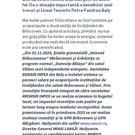
fel. De o donație importantă a beneficiat anul
trecut și Liceul Teoretic Petre Pandrea Balș
Mai multe panouri fotovoltaice au fost montate pe
acoperișurile a două unități de învățământ din
Brîncoveni. Cu ajutorul acestora, primăria nu mai
are grija plății facturilor uriașe la energie, sistemul
producând mai mult decât necesarul. Economia
este una semnificativă.
,,Din 01.11.2024, Școala gimnazială „Voievod
Brâncoveanu" #Brâncoveni și Grădinița cu
program normal „Domnița Bălașa" din satul
Văleni sunt independente energetic. Societatea
ROMSIR IMPEX din Balș a instalat sisteme cu
panouri solare pe acoperișurile instituțiilor de
învățământ din satele Brâncoveni și Văleni. Prin
investiția finanțată integral de către societatea
#ROMSIR IMPEX se va realiza economie la bugetul
local, iar impactul investiției este pozitiv pe
termen lung asupra mediului inconjurător. Avem
promisiunea că în primăvara 2025 se vor realiza
aceleași investiții și la GPN Brâncoveni și GPN
Mărgheni. Mulțumim din suflet
www.romsir.ro
,
Director General MIHAI LANGĂ! Mulțumim
prietenului și consăteanului nostru MARIUS