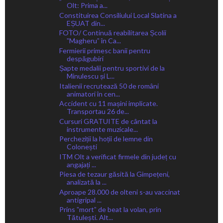
Olt: Prima a...
Constituirea Consiliului Local Slatina a
EȘUAT din...
FOTO/ Continuă reabilitarea Școlii
ˮMagheruˮ în Ca...
Fermierii primesc banii pentru
despăgubiri
Șapte medalii pentru sportivi de la
Minulescu și L...
Italienii recrutează 50 de români
animatori în cen...
Accident cu 11 mașini implicate.
Transportau 26 de...
Cursuri GRATUITE de cântat la
instrumente muzicale...
Percheziții la hoții de lemne din
Colonești
ITM Olt a verificat firmele din județ cu
angajați ...
Piesa de tezaur găsită la Gimpețeni,
analizată la ...
Aproape 28.000 de olteni s-au vaccinat
antigripal ...
Prins ˮmortˮ de beat la volan, prin
Tătulești. Alt...