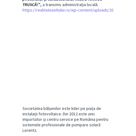
TRUSCĂ!ˮ,
a transmis administrația locală.
https://realitateaoltului.ro/wp-content/uploads/2024/11/Sna
Societatea bălșenilor este lider pe piața de
instalații fotovoltaice. Din 2012 este unic
importator și centru service pe România pentru
sistemele profesionale de pompare solară
Lorentz.