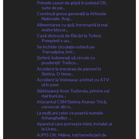
Primele cazuri de gripă în județul Olt,
sute de pe...
Continuă greva generală la Arhivele
Naționale. Ang...
Alimentarea cu apă, întreruptă la mai
multe blocur...
Casă distrusă de flăcări la Tufeni.
Pompierii s-au...
Se închide circulația rutieră pe
Transalpina, într...
Șoferii, îndemnați să circule cu
prudență! Traficu...
Accident la trecerea de pietoni în
Slatina. O feme...
Accident la Voineasa: a intrat cu ATV-
ul în pom
Slătineanul Arun Tudoroiu, printre cei
mai buni pu...
Atacantul CSM Slatina Atanas Trică,
convocat din n...
La mulți ani celor ce poartă numele
Arhanghelilor ...
Aparatul care pornește inimi, instalat și
la Liceu...
AJPIS Olt: Mâine, toți beneficiarii de