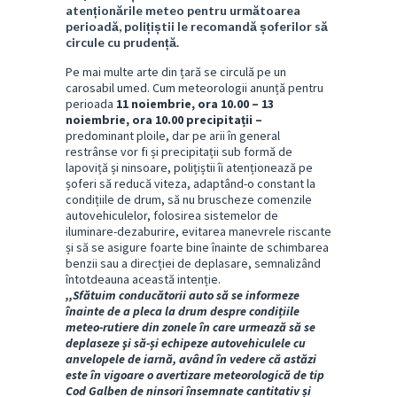
atenționările meteo pentru următoarea
perioadă, polițiștii le recomandă șoferilor să
circule cu prudență.
Pe mai multe arte din țară se circulă pe un
carosabil umed. Cum meteorologii anunță pentru
perioada
11 noiembrie, ora 10.00 – 13
noiembrie, ora 10.00
precipitații –
predominant ploile, dar pe arii în general
restrânse vor fi și precipitații sub formă de
lapoviță și ninsoare, polițiștii îi atenționează pe
șoferi să reducă viteza, adaptând-o constant la
condițiile de drum, să nu bruscheze comenzile
autovehiculelor, folosirea sistemelor de
iluminare-dezaburire, evitarea manevrele riscante
și să se asigure foarte bine înainte de schimbarea
benzii sau a direcției de deplasare, semnalizând
întotdeauna această intenție.
,,Sfătuim conducătorii auto să se informeze
înainte de a pleca la drum despre condițiile
meteo-rutiere din zonele în care urmează să se
deplaseze şi să-și echipeze autovehiculele cu
anvelopele de iarnă, având în vedere că astăzi
este în vigoare o avertizare meteorologică de tip
Cod Galben de ninsori însemnate cantitativ și