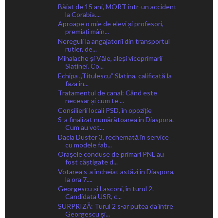
Băiat de 15 ani, MORT într-un accident
la Corabia....
Aproape o mie de elevi și profesori,
premiați mâin...
Nereguli la angajatorii din transportul
rutier, de...
Mihalache și Văle, aleși viceprimarii
Slatinei. Co...
Echipa ,,Titulescuˮ Slatina, calificată la
faza in...
Tratamentul de canal: Când este
necesar și cum te ...
Consilierii locali PSD, în opoziție
S-a finalizat numărătoarea în Diaspora.
Cum au vot...
Dacia Duster 3, rechemată în service
cu modele fab...
Orașele conduse de primari PNL au
fost câștigate d...
Votarea s-a încheiat astăzi în Diaspora,
la ora 7....
Georgescu și Lasconi, în turul 2.
Candidata USR, c...
SURPRIZĂ: Turul 2 s-ar putea da între
Georgescu și...