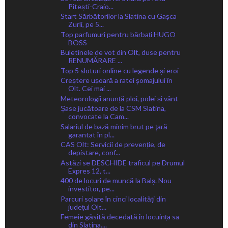
Pitești-Craio...
Start Sărbătorilor la Slatina cu Gașca
Zurli, pe 5...
Top parfumuri pentru bărbați HUGO
BOSS
Buletinele de vot din Olt, duse pentru
RENUMĂRARE ...
Top 5 sloturi online cu legende și eroi
Creștere ușoară a ratei șomajului în
Olt. Cei mai ...
Meteorologii anunță ploi, polei și vânt
Șase jucătoare de la CSM Slatina,
convocate la Cam...
Salariul de bază minim brut pe ţară
garantat în pl...
CAS Olt: Servicii de prevenție, de
depistare, conf...
Astăzi se DESCHIDE traficul pe Drumul
Expres 12, t...
400 de locuri de muncă la Balș. Nou
investitor, pe...
Parcuri solare în cinci localități din
județul Olt...
Femeie găsită decedată în locuința sa
din Slatina....