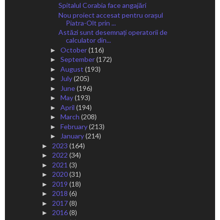
Spitalul Corabia face angajări
Nou proiect accesat pentru orașul
Piatra-Olt prin ...
Astăzi sunt desemnați operatorii de
calculator din...
October
(116)
►
September
(172)
►
August
(193)
►
July
(205)
►
June
(196)
►
May
(193)
►
April
(194)
►
March
(208)
►
February
(213)
►
January
(214)
►
2023
(164)
►
2022
(34)
►
2021
(3)
►
2020
(31)
►
2019
(18)
►
2018
(6)
►
2017
(8)
►
2016
(8)
►