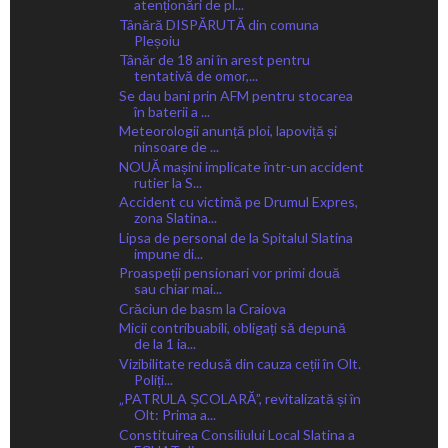
atenționări de pl...
Tânără DISPĂRUTĂ din comuna
Pleșoiu
Tânăr de 18 ani în arest pentru
tentativă de omor,...
Se dau bani prin AFM pentru stocarea
în baterii a ...
Meteorologii anunță ploi, lapoviță și
ninsoare de ...
NOUĂ mașini implicate într-un accident
rutier la S...
Accident cu victimă pe Drumul Expres,
zona Slatina...
Lipsa de personal de la Spitalul Slatina
impune di...
Proaspeții pensionari vor primi două
sau chiar mai...
Crăciun de basm la Craiova
Micii contribuabili, obligați să depună
de la 1 ia...
Vizibilitate redusă din cauza ceții în Olt.
Poliți...
„PATRULA ȘCOLARĂ”, revitalizată și în
Olt: Prima a...
Constituirea Consiliului Local Slatina a