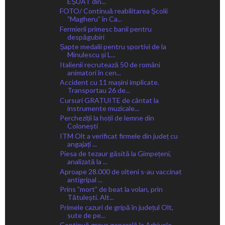
EȘUAT din...
FOTO/ Continuă reabilitarea Școlii
ˮMagheruˮ în Ca...
Fermierii primesc banii pentru
despăgubiri
Șapte medalii pentru sportivi de la
Minulescu și L...
Italienii recrutează 50 de români
animatori în cen...
Accident cu 11 mașini implicate.
Transportau 26 de...
Cursuri GRATUITE de cântat la
instrumente muzicale...
Percheziții la hoții de lemne din
Colonești
ITM Olt a verificat firmele din județ cu
angajați ...
Piesa de tezaur găsită la Gimpețeni,
analizată la ...
Aproape 28.000 de olteni s-au vaccinat
antigripal ...
Prins ˮmortˮ de beat la volan, prin
Tătulești. Alt...
Primele cazuri de gripă în județul Olt,
sute de pe...
Continuă greva generală la Arhivele