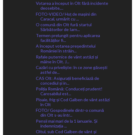
Votarea a început în Olt fără incidente
deosebite,...
FOTO-VIDEO/ Hoț de mașini din
Caracal, urmărit cu ...
O comună din Olt fură startul
Sărbătorilor de Iarn...
Termen prelungit pentru aplicarea
facilităților fi...
A început votarea președintelui
României în străin...
Rafale puternice de vânt astăzi și
mâine în Olt. J...
Cazări cu priveliște: în ce zone găsești
astfel de...
CAS Olt: Asigurații beneficiază de
concediul și in...
Poliția Română: Conduceți prudent!
Carosabilul est...
Ploaie, frig și Cod Galben de vânt astăzi
în Olt
FOTO/ Gospodinele dintr-o comună
din Olt s-au într...
Pensii mai mari de la 1 ianuarie. Și
indemnizația ...
Oltul, sub Cod Galben de vânt și