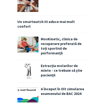
Un smartwatch iti aduce mai mult
confort
MovKinetic, clinica de
recuperare preferată de
toți sportivii de
performanță
Extracția molarilor de
minte - ce trebuie să știe
pacienții
A început în Olt simularea
examenului de BAC 2024