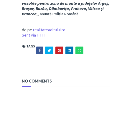
viscolite pentru zona de munte a județelor Argeș,
Brașov, Buzău, Dâmbovița, Prahova, Vâlcea și
Vrancea,,
anunță Poliția Română.
de pe
realitateaoltului.ro
Sent via IFTTT
TAGS
NO COMMENTS