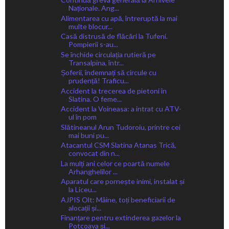
Naționale. Ang...
Alimentarea cu apă, întreruptă la mai
multe blocur...
Casă distrusă de flăcări la Tufeni.
Pompierii s-au...
Se închide circulația rutieră pe
Transalpina, într...
Șoferii, îndemnați să circule cu
prudență! Traficu...
Accident la trecerea de pietoni în
Slatina. O feme...
Accident la Voineasa: a intrat cu ATV-
ul în pom
Slătineanul Arun Tudoroiu, printre cei
mai buni pu...
Atacantul CSM Slatina Atanas Trică,
convocat din n...
La mulți ani celor ce poartă numele
Arhanghelilor ...
Aparatul care pornește inimi, instalat și
la Liceu...
AJPIS Olt: Mâine, toți beneficiarii de
alocații și...
Finanțare pentru extinderea gazelor la
Potcoava și...