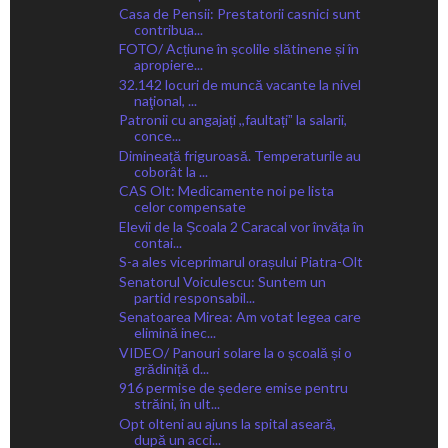
Casa de Pensii: Prestatorii casnici sunt
contribua...
FOTO/ Acțiune în școlile slătinene și în
apropiere...
32.142 locuri de muncă vacante la nivel
naţional, ...
Patronii cu angajați ,,faultațiˮ la salarii,
conce...
Dimineață friguroasă. Temperaturile au
coborât la ...
CAS Olt: Medicamente noi pe lista
celor compensate
Elevii de la Școala 2 Caracal vor învăța în
contai...
S-a ales viceprimarul orașului Piatra-Olt
Senatorul Voiculescu: Suntem un
partid responsabil...
Senatoarea Mirea: Am votat legea care
elimină inec...
VIDEO/ Panouri solare la o școală și o
grădiniță d...
916 permise de ședere emise pentru
străini, în ult...
Opt olteni au ajuns la spital aseară,
după un acci...