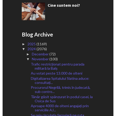
Cine suntem noi?
Blog Archive
2025
(1169)
►
2024
(2076)
▼
December
(72)
►
November
(100)
▼
Trafic restricționat pentru parada
militară la Balș
Au votat peste 13.000 de olteni
Digitalizarea Spitalului Slatina aduce:
consultați...
Procurorul Negrilă, trimis în judecată,
sub contro...
Tânăr găsit spânzurat în podul casei, la
Osica de Sus
Aproape 4000 de olteni angajați prin
serviciile AJ...
Se reia circulația feroviară pe ruta