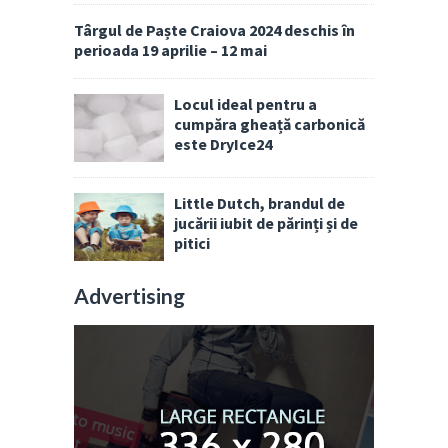
Târgul de Paște Craiova 2024 deschis în
perioada 19 aprilie – 12 mai
Locul ideal pentru a
cumpăra gheață carbonică
este DryIce24
Little Dutch, brandul de
jucării iubit de părinți și de
pitici
Advertising