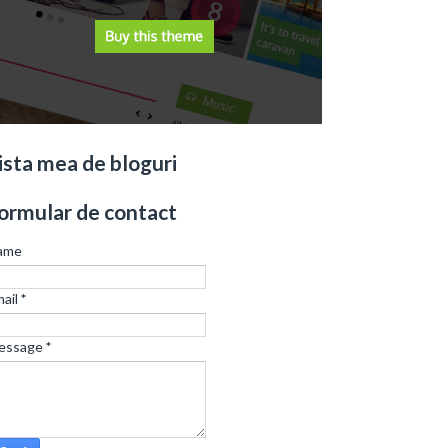
ista mea de bloguri
ormular de contact
ame
ail
*
essage
*