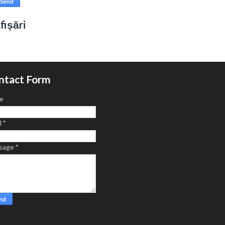
fișări
ntact Form
e
l
*
sage
*