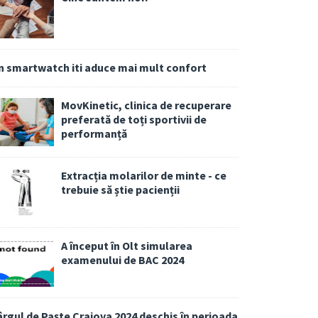
n smartwatch iti aduce mai mult confort
MovKinetic, clinica de recuperare
preferată de toți sportivii de
performanță
Extracția molarilor de minte - ce
trebuie să știe pacienții
A început în Olt simularea
examenului de BAC 2024
ârgul de Paște Craiova 2024 deschis în perioada