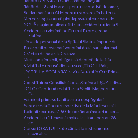
Tânără DISPĂRUTĂ din comuna Pleșoiu
Tânăr de 18 ani în arest pentru tentativă de omor,...
Se dau bani prin AFM pentru stocarea în baterii a ...
Meteorologii anunță ploi, lapoviță și ninsoare de ...
NOUĂ mașini implicate într-un accident rutier la S...
Accident cu victimă pe Drumul Expres, zona
Slatina...
Lipsa de personal de la Spitalul Slatina impune di...
Proaspeții pensionari vor primi două sau chiar mai...
Crăciun de basm la Craiova
Micii contribuabili, obligați să depună de la 1 ia...
Vizibilitate redusă din cauza ceții în Olt. Poliți...
„PATRULA ȘCOLARĂ”, revitalizată și în Olt: Prima
a...
Constituirea Consiliului Local Slatina a EȘUAT din...
FOTO/ Continuă reabilitarea Școlii ˮMagheruˮ în
Ca...
Fermierii primesc banii pentru despăgubiri
Șapte medalii pentru sportivi de la Minulescu și L...
Italienii recrutează 50 de români animatori în cen...
Accident cu 11 mașini implicate. Transportau 26
de...
Cursuri GRATUITE de cântat la instrumente
muzicale...