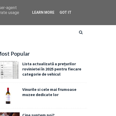
user-agent
erate usage
LEARN MORE
GOT IT
ost Popular
Lista actualizată a prețurilor
rovinietei în 2025 pentru fiecare
categorie de vehicul
Vinurile si cele mai frumoase
muzee dedicate lor
Cine suntem noi?