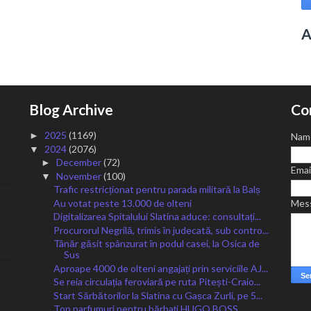
A
Blog Archive
Co
2025
(1169)
►
Nam
2024
(2076)
▼
December
(72)
►
Emai
November
(100)
▼
Trafic restricționat pentru parada militară la Balș
Au votat peste 13.000 de olteni
Mes
Digitalizarea Spitalului Slatina aduce: consultați...
Procurorul Negrilă, trimis în judecată, sub contro...
Tânăr găsit spânzurat în podul casei, la Osica de
Sus
Aproape 4000 de olteni angajați prin serviciile AJ...
Se reia circulația feroviară pe ruta Pitești-Craio...
Start Sărbătorilor la Slatina cu Gașca Zurli, pe 5...
Top parfumuri pentru bărbați HUGO BOSS