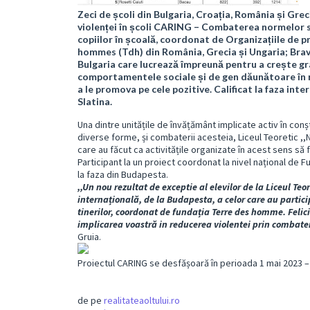
Zeci de școli din Bulgaria, Croația, România și Grec
violenței în școli CARING – Combaterea normelor so
copiilor în școală, coordonat de Organizațiile de pro
hommes (Tdh) din România, Grecia și Ungaria; Brave
Bulgaria care lucrează împreună pentru a crește gra
comportamentele sociale și de gen dăunătoare în râ
a le promova pe cele pozitive. Calificat la faza inte
Slatina.
Una dintre unitățile de învățământ implicate activ în conșt
diverse forme, și combaterii acesteia, Liceul Teoretic ,,N
care au făcut ca activitățile organizate în acest sens să f
Participant la un proiect coordonat la nivel național de F
la faza din Budapesta.
,,Un nou rezultat de exceptie al elevilor de la Liceul Teo
internațională, de la Budapesta, a celor care au particip
tinerilor, coordonat de fundația Terre des homme. Felici
implicarea voastră in reducerea violentei prin combate
Gruia.
Proiectul CARING se desfășoară în perioada 1 mai 2023 – 
de pe
realitateaoltului.ro