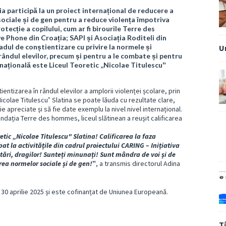
ia participă la un proiect internațional de reducere a
ciale și de gen pentru a reduce violența împotriva
tecție a copilului, cum ar fi birourile Terre des
 Phone din Croația; SAPI și Asociația Roditeli din
dul de conștientizare cu privire la normele și
U
ndul elevilor, precum și pentru a le combate și pentru
rnațională este Liceul Teoretic ,,Nicolae Titulescuˮ
ientizarea în rândul elevilor a amplorii violenței școlare, prin
icolae Titulescuˮ Slatina se poate lăuda cu rezultate clare,
ie apreciate și să fie date exemplu la nivel nivel internațional.
undația Terre des hommes, liceul slătinean a reușit calificarea
retic „Nicolae Titulescu" Slatina! Calificarea la faza
at la activitățile din cadrul proiectului CARING – Inițiativa
tări, dragilor! Sunteți minunați! Sunt mândra de voi și de
rea normelor sociale și de gen!ˮ
, a transmis directorul Adina
30 aprilie 2025 și este cofinanțat de Uniunea Europeană.
T