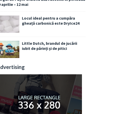
 aprilie – 12 mai
Locul ideal pentru a cumpăra
gheață carbonică este DryIce24
Little Dutch, brandul de jucării
iubit de părinți și de pitici
dvertising