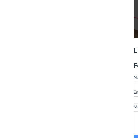
L
F
N
Em
M