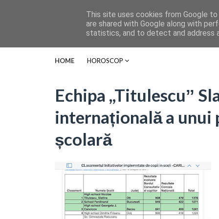
This site uses cookies from Google to d
are shared with Google along with perf
statistics, and to detect and address 
HOME
HOROSCOP
Echipa ,,Titulescuˮ Sla
internațională a unui 
școlară