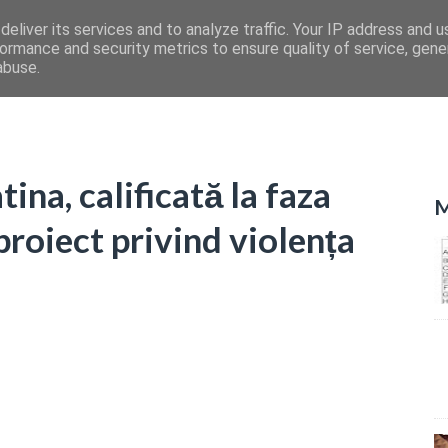
eliver its services and to analyze traffic. Your IP address and 
ormance and security metrics to ensure quality of service, gen
abuse.
tina, calificată la faza
M
proiect privind violența