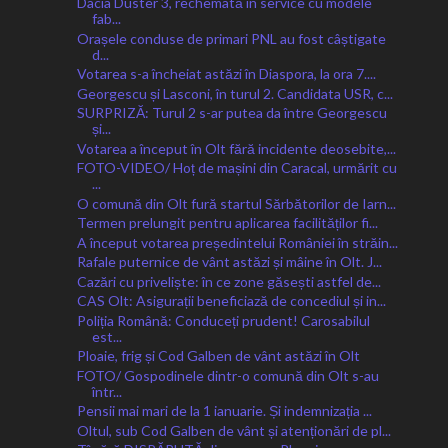
Dacia Duster 3, rechemată în service cu modele
fab...
Orașele conduse de primari PNL au fost câștigate
d...
Votarea s-a încheiat astăzi în Diaspora, la ora 7....
Georgescu și Lasconi, în turul 2. Candidata USR, c...
SURPRIZĂ: Turul 2 s-ar putea da între Georgescu
și...
Votarea a început în Olt fără incidente deosebite,...
FOTO-VIDEO/ Hoț de mașini din Caracal, urmărit cu
...
O comună din Olt fură startul Sărbătorilor de Iarn...
Termen prelungit pentru aplicarea facilităților fi...
A început votarea președintelui României în străin...
Rafale puternice de vânt astăzi și mâine în Olt. J...
Cazări cu priveliște: în ce zone găsești astfel de...
CAS Olt: Asigurații beneficiază de concediul și in...
Poliția Română: Conduceți prudent! Carosabilul
est...
Ploaie, frig și Cod Galben de vânt astăzi în Olt
FOTO/ Gospodinele dintr-o comună din Olt s-au
într...
Pensii mai mari de la 1 ianuarie. Și indemnizația ...
Oltul, sub Cod Galben de vânt și atenționări de pl...