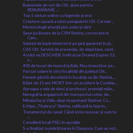
Buletinele de vot din Olt, duse pentru
RENUMĂRARE ...
Top 5 sloturi online cu legende și eroi
Creștere ușoară a ratei șomajului în Olt. Cei mai ...
Meteorologii anunță ploi, polei și vânt
Șase jucătoare de la CSM Slatina, convocate la
Cam...
Salariul de bază minim brut pe ţară garantat în pl...
CAS Olt: Servicii de prevenție, de depistare, conf...
Astăzi se DESCHIDE traficul pe Drumul Expres 12,
t...
400 de locuri de muncă la Balș. Nou investitor, pe...
Parcuri solare în cinci localități din județul Olt...
Femeie găsită decedată în locuința sa din Slatina....
Băiat de 15 ani, MORT într-un accident la Corabia....
Aproape o mie de elevi și profesori, premiați mâin...
Nereguli la angajatorii din transportul rutier, de...
Mihalache și Văle, aleși viceprimarii Slatinei. Co...
Echipa ,,Titulescuˮ Slatina, calificată la faza in...
Tratamentul de canal: Când este necesar și cum te
...
Consilierii locali PSD, în opoziție
S-a finalizat numărătoarea în Diaspora. Cum au vot...