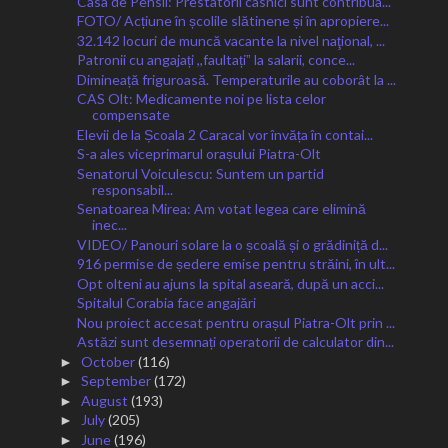
Casa de Pensii: Prestatorii casnici sunt contribua...
FOTO/ Acțiune în școlile slătinene și în apropiere...
32.142 locuri de muncă vacante la nivel naţional, ...
Patronii cu angajați ,,faultațiˮ la salarii, conce...
Dimineață friguroasă. Temperaturile au coborât la ...
CAS Olt: Medicamente noi pe lista celor
compensate
Elevii de la Școala 2 Caracal vor învăța în contai...
S-a ales viceprimarul orașului Piatra-Olt
Senatorul Voiculescu: Suntem un partid
responsabil...
Senatoarea Mirea: Am votat legea care elimină
inec...
VIDEO/ Panouri solare la o școală și o grădiniță d...
916 permise de ședere emise pentru străini, în ult...
Opt olteni au ajuns la spital aseară, după un acci...
Spitalul Corabia face angajări
Nou proiect accesat pentru orașul Piatra-Olt prin ...
Astăzi sunt desemnați operatorii de calculator din...
October
(116)
►
September
(172)
►
August
(193)
►
July
(205)
►
June
(196)
►