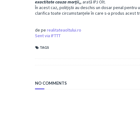
exactitate cauza morții,,
arată IPJ Olt.
În acest caz, polițiștii au deschis un dosar penal pentru 
clarifica toate circumstanțele în care s-a produs acest 
de pe
realitateaoltului.ro
Sent via IFTTT
TAGS
NO COMMENTS