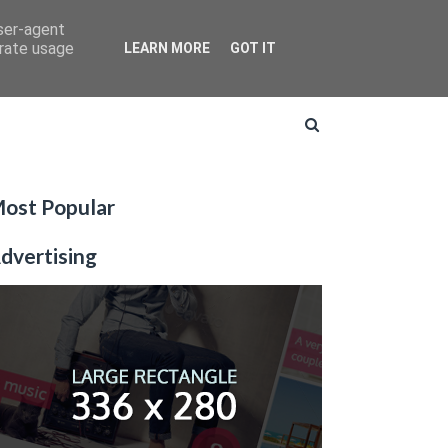
user-agent
erate usage
LEARN MORE
GOT IT
ost Popular
dvertising