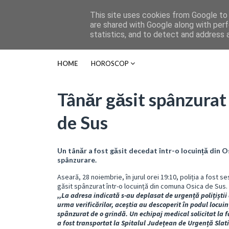
This site uses cookies from Google to d
are shared with Google along with perf
statistics, and to detect and address 
HOME
HOROSCOP
Tânăr găsit spânzurat 
de Sus
Un tânăr a fost găsit decedat într-o locuință din Os
spânzurare.
Aseară, 28 noiembrie, în jurul orei 19:10, poliția a fost s
găsit spânzurat într-o locuință din comuna Osica de Sus.
,,La adresa indicată s-au deplasat de urgență polițiștii d
urma verificărilor, aceștia au descoperit în podul locuin
spânzurat de o grindă. Un echipaj medical solicitat la f
a fost transportat la Spitalul Județean de Urgență Slati