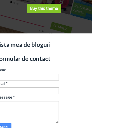
ista mea de bloguri
ormular de contact
ame
ail
*
essage
*