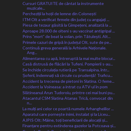
Cursuri GRATUITE de cântat la instrumente
muzicale...
Percheziții la hoții de lemne din Colonești
ITM Olt a verificat firmele din județ cu angajați ...
Piesa de tezaur găsită la Gimpețeni, analizată la ...
Aproape 28.000 de olteni s-au vaccinat antigripal ...
Prins ˮmortˮ de beat la volan, prin Tătulești. Alt...
Primele cazuri de gripă în județul Olt, sute de pe...
Continuă greva generală la Arhivele Naționale.
Ang...
Alimentarea cu apă, întreruptă la mai multe blocur...
Casă distrusă de flăcări la Tufeni. Pompierii s-au...
Se închide circulația rutieră pe Transalpina, într...
Șoferii, îndemnați să circule cu prudență! Traficu...
Accident la trecerea de pietoni în Slatina. O feme...
Accident la Voineasa: a intrat cu ATV-ul în pom
Slătineanul Arun Tudoroiu, printre cei mai buni pu...
Atacantul CSM Slatina Atanas Trică, convocat din
n...
La mulți ani celor ce poartă numele Arhanghelilor ...
Aparatul care pornește inimi, instalat și la Liceu...
AJPIS Olt: Mâine, toți beneficiarii de alocații și...
Finanțare pentru extinderea gazelor la Potcoava și...