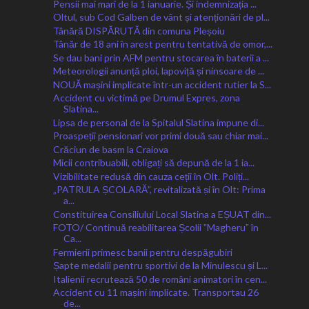
Pensii mai mari de la 1 ianuarie. Și indemnizația ...
Oltul, sub Cod Galben de vânt și atenționări de pl...
Tânără DISPĂRUTĂ din comuna Pleșoiu
Tânăr de 18 ani în arest pentru tentativă de omor,...
Se dau bani prin AFM pentru stocarea în baterii a ...
Meteorologii anunță ploi, lapoviță și ninsoare de ...
NOUĂ mașini implicate într-un accident rutier la S...
Accident cu victimă pe Drumul Expres, zona
Slatina...
Lipsa de personal de la Spitalul Slatina impune di...
Proaspeții pensionari vor primi două sau chiar mai...
Crăciun de basm la Craiova
Micii contribuabili, obligați să depună de la 1 ia...
Vizibilitate redusă din cauza ceții în Olt. Poliți...
„PATRULA ȘCOLARĂ”, revitalizată și în Olt: Prima
a...
Constituirea Consiliului Local Slatina a EȘUAT din...
FOTO/ Continuă reabilitarea Școlii ˮMagheruˮ în
Ca...
Fermierii primesc banii pentru despăgubiri
Șapte medalii pentru sportivi de la Minulescu și L...
Italienii recrutează 50 de români animatori în cen...
Accident cu 11 mașini implicate. Transportau 26
de...