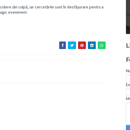
ucidere din culpă, iar cercetările sunt în desfășurare pentru a
tragic eveniment.
L
F
N
Em
M