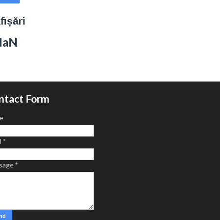
fișări
NaN
ntact Form
e
l
*
sage
*