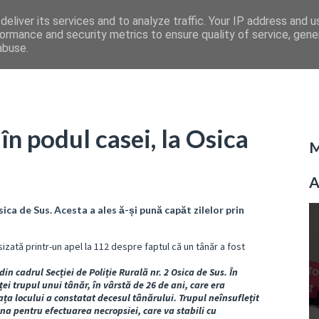
eliver its services and to analyze traffic. Your IP address and 
ormance and security metrics to ensure quality of service, gen
abuse.
în podul casei, la Osica
M
A
ica de Sus. Acesta a ales ă-și pună capăt zilelor prin
esizată printr-un apel la 112 despre faptul că un tânăr a fost
in cadrul Secției de Poliție Rurală nr. 2 Osica de Sus. În
ței trupul unui tânăr, în vârstă de 26 de ani, care era
ața locului a constatat decesul tânărului. Trupul neînsuflețit
na pentru efectuarea necropsiei, care va stabili cu