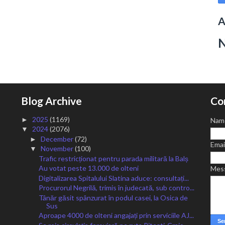
A
Blog Archive
Co
2025
(1169)
►
Nam
2024
(2076)
▼
December
(72)
►
Emai
November
(100)
▼
Trafic restricționat pentru parada militară la Balș
Au votat peste 13.000 de olteni
Mes
Digitalizarea Spitalului Slatina aduce: consultați...
Procurorul Negrilă, trimis în judecată, sub contro...
Tânăr găsit spânzurat în podul casei, la Osica de
Sus
Aproape 4000 de olteni angajați prin serviciile AJ...