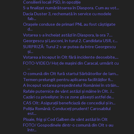
Consilierii locali PSD, în opoziție
S-a finalizat numărătoarea în Diaspora. Cum au vot...
Dacia Duster 3, rechemată în service cu modele
fab...
Orașele conduse de primari PNL au fost câștigate
d...
Votarea s-a încheiat astăzi în Diaspora, la ora 7....
Georgescu și Lasconi, în turul 2. Candidata USR, c...
SURPRIZĂ: Turul 2 s-ar putea da între Georgescu
și...
Votarea a început în Olt fără incidente deosebite,...
FOTO-VIDEO/ Hoț de mașini din Caracal, urmărit cu
...
O comună din Olt fură startul Sărbătorilor de Iarn...
Termen prelungit pentru aplicarea facilităților fi...
A început votarea președintelui României în străin...
Rafale puternice de vânt astăzi și mâine în Olt. J...
Cazări cu priveliște: în ce zone găsești astfel de...
CAS Olt: Asigurații beneficiază de concediul și in...
Poliția Română: Conduceți prudent! Carosabilul
est...
Ploaie, frig și Cod Galben de vânt astăzi în Olt
FOTO/ Gospodinele dintr-o comună din Olt s-au
într...