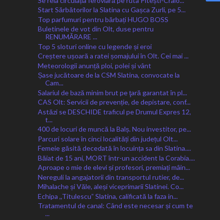
Se reia circulația feroviară pe ruta Pitești-Craio...
Start Sărbătorilor la Slatina cu Gașca Zurli, pe 5...
Top parfumuri pentru bărbați HUGO BOSS
Buletinele de vot din Olt, duse pentru
RENUMĂRARE ...
Top 5 sloturi online cu legende și eroi
Creștere ușoară a ratei șomajului în Olt. Cei mai ...
Meteorologii anunță ploi, polei și vânt
Șase jucătoare de la CSM Slatina, convocate la
Cam...
Salariul de bază minim brut pe ţară garantat în pl...
CAS Olt: Servicii de prevenție, de depistare, conf...
Astăzi se DESCHIDE traficul pe Drumul Expres 12,
t...
400 de locuri de muncă la Balș. Nou investitor, pe...
Parcuri solare în cinci localități din județul Olt...
Femeie găsită decedată în locuința sa din Slatina....
Băiat de 15 ani, MORT într-un accident la Corabia....
Aproape o mie de elevi și profesori, premiați mâin...
Nereguli la angajatorii din transportul rutier, de...
Mihalache și Văle, aleși viceprimarii Slatinei. Co...
Echipa ,,Titulescuˮ Slatina, calificată la faza in...
Tratamentul de canal: Când este necesar și cum te
...