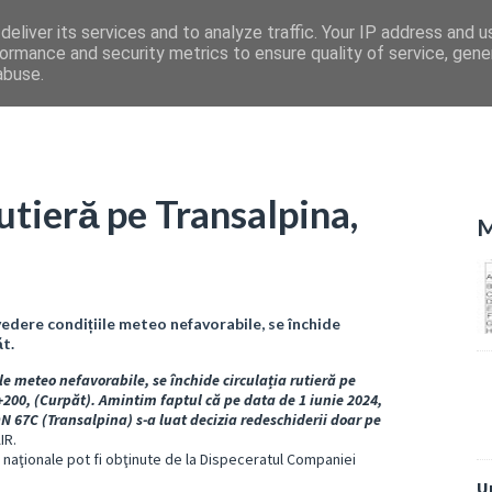
eliver its services and to analyze traffic. Your IP address and 
ormance and security metrics to ensure quality of service, gen
abuse.
rutieră pe Transalpina,
M
vedere condițiile meteo nefavorabile, se închide
ăt.
le meteo nefavorabile, se închide circulația rutieră pe
200, (Curpăt). Amintim faptul că pe data de 1 iunie 2024,
 67C (Transalpina) s-a luat decizia redeschiderii doar pe
IR.
 naţionale pot fi obţinute de la Dispeceratul Companiei
U