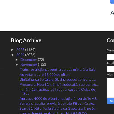
A
Blog Archive
Co
2025
(1169)
►
Nam
2024
(2076)
▼
December
(72)
►
Emai
November
(100)
▼
Trafic restricționat pentru parada militară la Balș
Au votat peste 13.000 de olteni
Mes
Digitalizarea Spitalului Slatina aduce: consultați...
Procurorul Negrilă, trimis în judecată, sub contro...
Tânăr găsit spânzurat în podul casei, la Osica de
Sus
Aproape 4000 de olteni angajați prin serviciile AJ...
Se reia circulația feroviară pe ruta Pitești-Craio...
Start Sărbătorilor la Slatina cu Gașca Zurli, pe 5...
Top parfumuri pentru bărbați HUGO BOSS