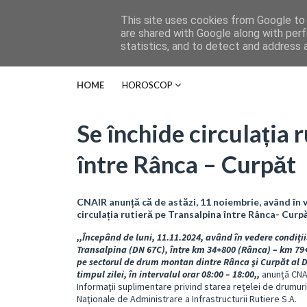
This site uses cookies from Google to d
are shared with Google along with perf
statistics, and to detect and address 
HOME
HOROSCOP
Se închide circulația 
între Rânca – Curpăt
CNAIR anunță că de astăzi, 11 noiembrie, având în 
circulația rutieră pe Transalpina între Rânca- Curp
,,Începând de luni, 11.11.2024, având în vedere condiții
Transalpina (DN 67C), între km 34+800 (Rânca) – km 79+
pe sectorul de drum montan dintre Rânca şi Curpăt al DN
timpul zilei, în intervalul orar 08:00 – 18:00,,
anunță CNA
Informaţii suplimentare privind starea reţelei de drumuri
Naţionale de Administrare a Infrastructurii Rutiere S.A.