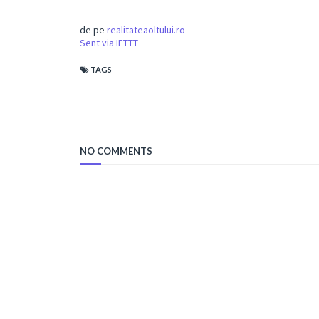
de pe
realitateaoltului.ro
Sent via IFTTT
TAGS
NO COMMENTS