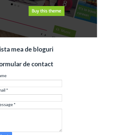
ista mea de bloguri
ormular de contact
ame
ail
*
essage
*