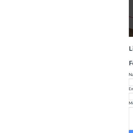
L
F
N
Em
M