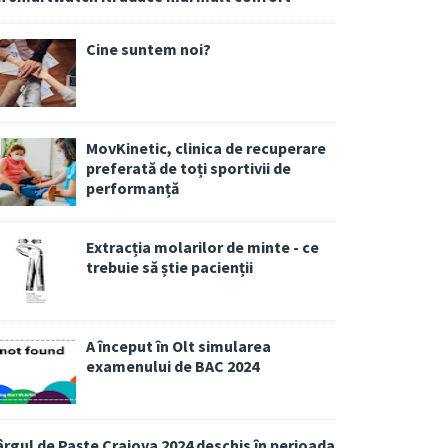
Cine suntem noi?
MovKinetic, clinica de recuperare
preferată de toți sportivii de
performanță
Extracția molarilor de minte - ce
trebuie să știe pacienții
A început în Olt simularea
examenului de BAC 2024
ârgul de Paște Craiova 2024 deschis în perioada