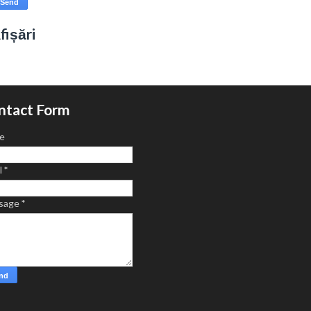
fișări
ntact Form
e
l
*
sage
*