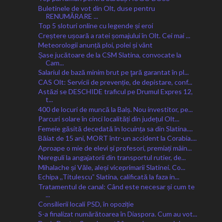
Buletinele de vot din Olt, duse pentru
RENUMĂRARE ...
Top 5 sloturi online cu legende și eroi
Creștere ușoară a ratei șomajului în Olt. Cei mai ...
Meteorologii anunță ploi, polei și vânt
Șase jucătoare de la CSM Slatina, convocate la
Cam...
Salariul de bază minim brut pe ţară garantat în pl...
CAS Olt: Servicii de prevenție, de depistare, conf...
Astăzi se DESCHIDE traficul pe Drumul Expres 12,
t...
400 de locuri de muncă la Balș. Nou investitor, pe...
Parcuri solare în cinci localități din județul Olt...
Femeie găsită decedată în locuința sa din Slatina....
Băiat de 15 ani, MORT într-un accident la Corabia....
Aproape o mie de elevi și profesori, premiați mâin...
Nereguli la angajatorii din transportul rutier, de...
Mihalache și Văle, aleși viceprimarii Slatinei. Co...
Echipa ,,Titulescuˮ Slatina, calificată la faza in...
Tratamentul de canal: Când este necesar și cum te
...
Consilierii locali PSD, în opoziție
S-a finalizat numărătoarea în Diaspora. Cum au vot...