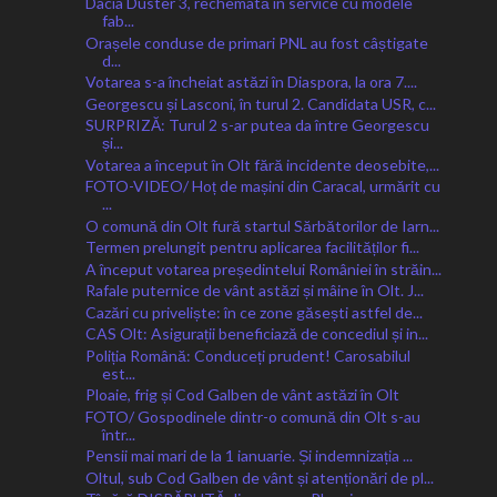
Dacia Duster 3, rechemată în service cu modele
fab...
Orașele conduse de primari PNL au fost câștigate
d...
Votarea s-a încheiat astăzi în Diaspora, la ora 7....
Georgescu și Lasconi, în turul 2. Candidata USR, c...
SURPRIZĂ: Turul 2 s-ar putea da între Georgescu
și...
Votarea a început în Olt fără incidente deosebite,...
FOTO-VIDEO/ Hoț de mașini din Caracal, urmărit cu
...
O comună din Olt fură startul Sărbătorilor de Iarn...
Termen prelungit pentru aplicarea facilităților fi...
A început votarea președintelui României în străin...
Rafale puternice de vânt astăzi și mâine în Olt. J...
Cazări cu priveliște: în ce zone găsești astfel de...
CAS Olt: Asigurații beneficiază de concediul și in...
Poliția Română: Conduceți prudent! Carosabilul
est...
Ploaie, frig și Cod Galben de vânt astăzi în Olt
FOTO/ Gospodinele dintr-o comună din Olt s-au
într...
Pensii mai mari de la 1 ianuarie. Și indemnizația ...
Oltul, sub Cod Galben de vânt și atenționări de pl...