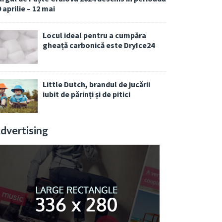
 aprilie – 12 mai
Locul ideal pentru a cumpăra
gheață carbonică este DryIce24
Little Dutch, brandul de jucării
iubit de părinți și de pitici
dvertising