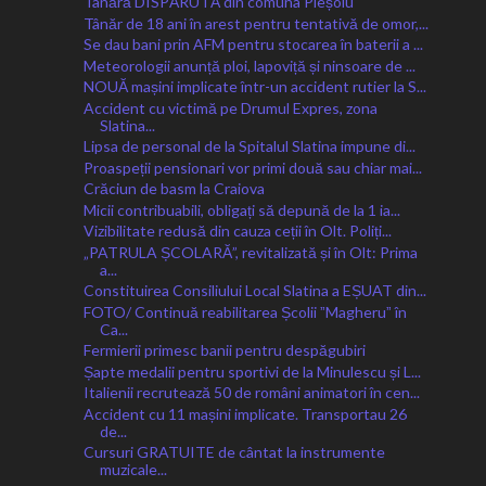
Tânără DISPĂRUTĂ din comuna Pleșoiu
Tânăr de 18 ani în arest pentru tentativă de omor,...
Se dau bani prin AFM pentru stocarea în baterii a ...
Meteorologii anunță ploi, lapoviță și ninsoare de ...
NOUĂ mașini implicate într-un accident rutier la S...
Accident cu victimă pe Drumul Expres, zona
Slatina...
Lipsa de personal de la Spitalul Slatina impune di...
Proaspeții pensionari vor primi două sau chiar mai...
Crăciun de basm la Craiova
Micii contribuabili, obligați să depună de la 1 ia...
Vizibilitate redusă din cauza ceții în Olt. Poliți...
„PATRULA ȘCOLARĂ”, revitalizată și în Olt: Prima
a...
Constituirea Consiliului Local Slatina a EȘUAT din...
FOTO/ Continuă reabilitarea Școlii ˮMagheruˮ în
Ca...
Fermierii primesc banii pentru despăgubiri
Șapte medalii pentru sportivi de la Minulescu și L...
Italienii recrutează 50 de români animatori în cen...
Accident cu 11 mașini implicate. Transportau 26
de...
Cursuri GRATUITE de cântat la instrumente
muzicale...