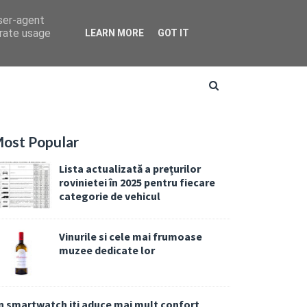
user-agent
erate usage
LEARN MORE
GOT IT
ost Popular
Lista actualizată a prețurilor
rovinietei în 2025 pentru fiecare
categorie de vehicul
Vinurile si cele mai frumoase
muzee dedicate lor
n smartwatch iti aduce mai mult confort