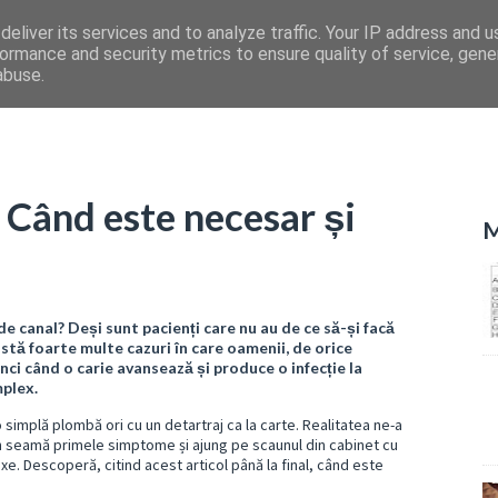
eliver its services and to analyze traffic. Your IP address and 
ormance and security metrics to ensure quality of service, gen
abuse.
 Când este necesar și
M
 canal? Deși sunt pacienți care nu au de ce să-și facă
xistă foarte multe cazuri în care oamenii, de orice
nci când o carie avansează și produce o infecție la
mplex.
o simplă plombă ori cu un detartraj ca la carte. Realitatea ne-a
n seamă primele simptome și ajung pe scaunul din cabinet cu
. Descoperă, citind acest articol până la final, când este