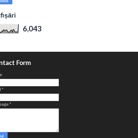
fișări
6,043
ntact Form
e
l
*
sage
*