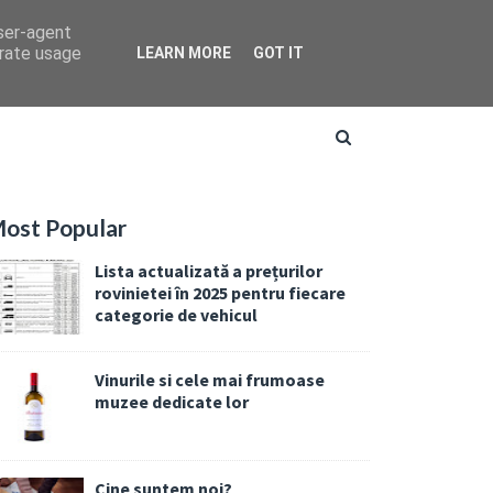
user-agent
erate usage
LEARN MORE
GOT IT
ost Popular
Lista actualizată a prețurilor
rovinietei în 2025 pentru fiecare
categorie de vehicul
Vinurile si cele mai frumoase
muzee dedicate lor
Cine suntem noi?