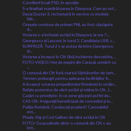
Consilierii locali PSD, în opoziție
S-a finalizat numărătoarea în Diaspora. Cum au vot...
Dacia Duster 3, rechemată în service cu modele
fab...
Orașele conduse de primari PNL au fost câștigate
d...
Votarea s-a încheiat astăzi în Diaspora, la ora 7....
Georgescu și Lasconi, în turul 2. Candidata USR, c...
SURPRIZĂ: Turul 2 s-ar putea da între Georgescu
și...
Votarea a început în Olt fără incidente deosebite,...
FOTO-VIDEO/ Hoț de mașini din Caracal, urmărit cu
...
O comună din Olt fură startul Sărbătorilor de Iarn...
Termen prelungit pentru aplicarea facilităților fi...
A început votarea președintelui României în străin...
Rafale puternice de vânt astăzi și mâine în Olt. J...
Cazări cu priveliște: în ce zone găsești astfel de...
CAS Olt: Asigurații beneficiază de concediul și in...
Poliția Română: Conduceți prudent! Carosabilul
est...
Ploaie, frig și Cod Galben de vânt astăzi în Olt
FOTO/ Gospodinele dintr-o comună din Olt s-au
într...