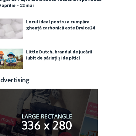
 aprilie – 12 mai
Locul ideal pentru a cumpăra
gheață carbonică este DryIce24
Little Dutch, brandul de jucării
iubit de părinți și de pitici
dvertising