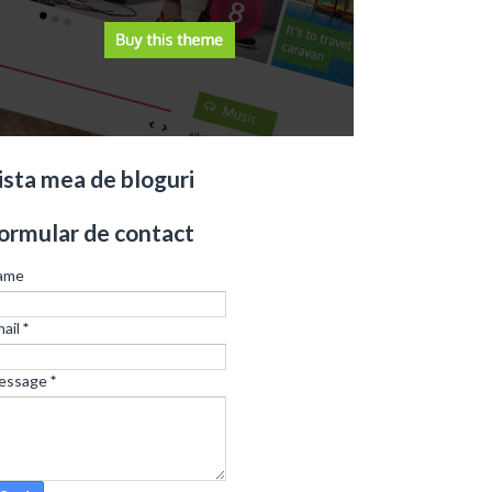
ista mea de bloguri
ormular de contact
ame
ail
*
essage
*