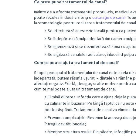
Ce presupune tratamentul de canal?
Înainte de a efectua tratamentul propriu-zis, medicul ev
poate rezolva în două vizite și o
obturație de canal
. Totu
la stomatologie pentru realizarea tratamentului de cana
Se efectuează anestezie locală pentru ca pacien
Se îndepărtează pulpa dentară din camera pulpară 
Se igienizează și se dezinfectează zona cu ajuto
Se sigilează canalele radiculare, înlocuind pulpa 
Cum te poate ajuta tratamentul de canal?
Scopul principal al tratamentului de canal este acela de
îndepărtată, putem răsufla ușurați – dintele va rămâne pe ar
afectați negativ. Există, desigur, si alte motive pentru car
cum te mai poate ajuta un tratament de canal:
Elimină durerea: Infecția care a ajuns deja la pul
cu calmante în buzunar. Pe lângă faptul că nu este o
poate răspândi. Tratamentul de canal va elimina dur
Previne complicațiile: Revenim la aceeași discuție
întregii cavități bucale;
Menține structura osului: Din păcate, infecțiile 