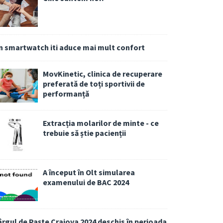
n smartwatch iti aduce mai mult confort
MovKinetic, clinica de recuperare
preferată de toți sportivii de
performanță
Extracția molarilor de minte - ce
trebuie să știe pacienții
A început în Olt simularea
examenului de BAC 2024
ârgul de Paște Craiova 2024 deschis în perioada