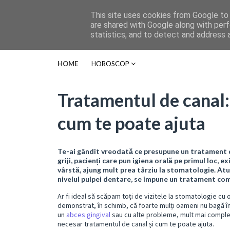
This site uses cookies from Google to d
are shared with Google along with perf
statistics, and to detect and address 
HOME
HOROSCOP
Tratamentul de canal:
cum te poate ajuta
Te-ai gândit vreodată ce presupune un tratament de
griji, pacienți care pun igiena orală pe primul loc, e
vârstă, ajung mult prea târziu la stomatologie. Atu
nivelul pulpei dentare, se impune un tratament co
Ar fi ideal să scăpam toți de vizitele la stomatologie cu 
demonstrat, în schimb, că foarte mulți oameni nu bagă î
un
abces gingival
sau cu alte probleme, mult mai complexe
necesar tratamentul de canal și cum te poate ajuta.