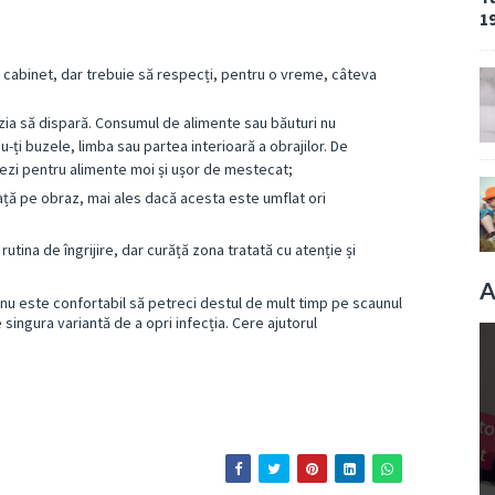
19
din cabinet, dar trebuie să respecți, pentru o vreme, câteva
zia să dispară. Consumul de alimente sau băuturi nu
-ți buzele, limba sau partea interioară a obrajilor. De
ezi pentru alimente moi și ușor de mestecat;
ță pe obraz, mai ales dacă acesta este umflat ori
utina de îngrijire, dar curăță zona tratată cu atenție și
A
i nu este confortabil să petreci destul de mult timp pe scaunul
ingura variantă de a opri infecția. Cere ajutorul