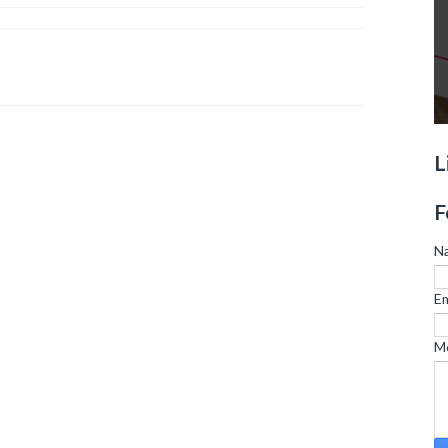
L
F
N
Em
M