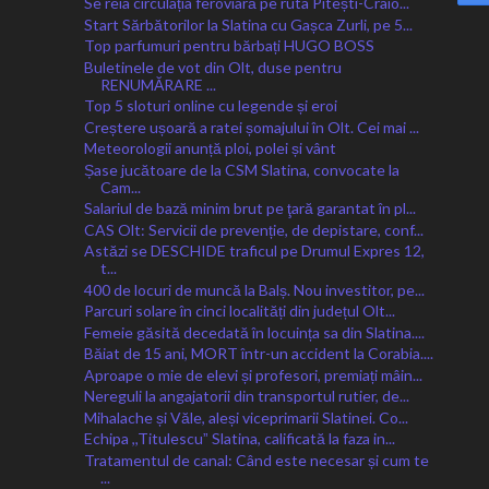
Se reia circulația feroviară pe ruta Pitești-Craio...
Start Sărbătorilor la Slatina cu Gașca Zurli, pe 5...
Top parfumuri pentru bărbați HUGO BOSS
Buletinele de vot din Olt, duse pentru
RENUMĂRARE ...
Top 5 sloturi online cu legende și eroi
Creștere ușoară a ratei șomajului în Olt. Cei mai ...
Meteorologii anunță ploi, polei și vânt
Șase jucătoare de la CSM Slatina, convocate la
Cam...
Salariul de bază minim brut pe ţară garantat în pl...
CAS Olt: Servicii de prevenție, de depistare, conf...
Astăzi se DESCHIDE traficul pe Drumul Expres 12,
t...
400 de locuri de muncă la Balș. Nou investitor, pe...
Parcuri solare în cinci localități din județul Olt...
Femeie găsită decedată în locuința sa din Slatina....
Băiat de 15 ani, MORT într-un accident la Corabia....
Aproape o mie de elevi și profesori, premiați mâin...
Nereguli la angajatorii din transportul rutier, de...
Mihalache și Văle, aleși viceprimarii Slatinei. Co...
Echipa ,,Titulescuˮ Slatina, calificată la faza in...
Tratamentul de canal: Când este necesar și cum te
...