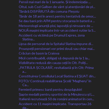
Pensii mai mari de la 1 ianuarie. Și indemnizația ...
Oltul, sub Cod Galben de vânt și atenționări de pl...
Tânără DISPĂRUTĂ din comuna Pleșoiu
Tânăr de 18 ani în arest pentru tentativă de omor,...
Se dau bani prin AFM pentru stocarea în baterii a ...
Meteorologii anunță ploi, lapoviță și ninsoare de ...
NOUĂ mașini implicate într-un accident rutier la S...
Accident cu victimă pe Drumul Expres, zona
Slatina...
Lipsa de personal de la Spitalul Slatina impune di...
Proaspeții pensionari vor primi două sau chiar mai...
Crăciun de basm la Craiova
Micii contribuabili, obligați să depună de la 1 ia...
Vizibilitate redusă din cauza ceții în Olt. Poliți...
„PATRULA ȘCOLARĂ”, revitalizată și în Olt: Prima
a...
Constituirea Consiliului Local Slatina a EȘUAT din...
FOTO/ Continuă reabilitarea Școlii ˮMagheruˮ în
Ca...
Fermierii primesc banii pentru despăgubiri
Șapte medalii pentru sportivi de la Minulescu și L...
Italienii recrutează 50 de români animatori în cen...
Accident cu 11 mașini implicate. Transportau 26
de...