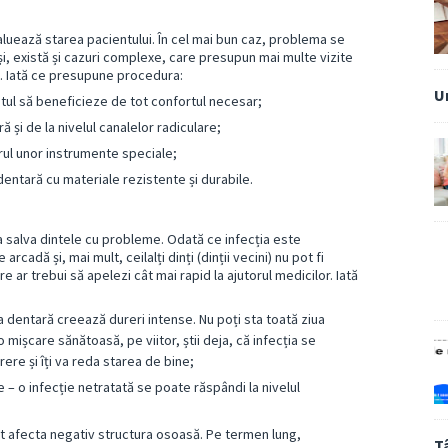
aluează starea pacientului. În cel mai bun caz, problema se
și, există și cazuri complexe, care presupun mai multe vizite
l. Iată ce presupune procedura:
U
tul să beneficieze de tot confortul necesar;
și de la nivelul canalelor radiculare;
rul unor instrumente speciale;
dentară cu materiale rezistente și durabile.
 a salva dintele cu probleme. Odată ce infecția este
cadă și, mai mult, ceilalți dinți (dinții vecini) nu pot fi
e ar trebui să apelezi cât mai rapid la ajutorul medicilor. Iată
pa dentară creează dureri intense. Nu poți sta toată ziua
 mișcare sănătoasă, pe viitor, știi deja, că infecția se
ere și îți va reda starea de bine;
 – o infecție netratată se poate răspândi la nivelul
pot afecta negativ structura osoasă. Pe termen lung,
T