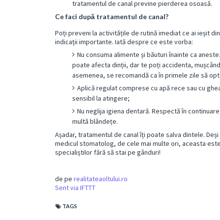
tratamentul de canal previne pierderea osoasă.
Ce faci după tratamentul de canal?
Poți preveni la activitățile de rutină imediat ce ai ieșit 
indicații importante. Iată despre ce este vorba:
Nu consuma alimente și băuturi înainte ca aneste
poate afecta dinții, dar te poți accidenta, mușcându
asemenea, se recomandă ca în primele zile să opt
Aplică regulat comprese cu apă rece sau cu ghea
sensibil la atingere;
Nu neglija igiena dentară. Respectă în continuare r
multă blândețe.
Așadar, tratamentul de canal îți poate salva dintele. Deș
medicul stomatolog, de cele mai multe ori, aceasta este s
specialiștilor fără să stai pe gânduri!
de pe
realitateaoltului.ro
Sent via IFTTT
TAGS