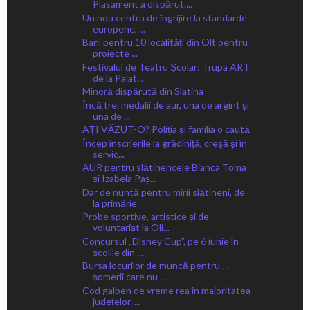
Plasament a dispărut....
Un nou centru de îngrijire la standarde
europene, ...
Bani pentru 10 localități din Olt pentru
proiecte ...
Festivalul de Teatru Școlar: Trupa ART
de la Palat...
Minoră dispărută din Slatina
Încă trei medalii de aur, una de argint și
una de ...
AȚI VĂZUT-O? Poliția și familia o caută
Încep înscrierile la grădiniță, creșă și în
servic...
AUR pentru slătinencele Bianca Toma
și Izabela Paș...
Dar de nuntă pentru mirii slătineni, de
la primărie
Probe sportive, artistice și de
voluntariat la Oli...
Concursul „Disney Cup”, pe 6 iunie în
școlile din ...
Bursa locurilor de muncă pentru….
șomerii care nu ...
Cod galben de vreme rea în majoritatea
județelor. ...