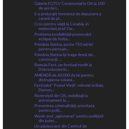
Galerie FOTO/ Ceremonial în Olt la 100
de ani de l...
S-a prelungit termenul de depunere a
cererii de pl...
Cros pentru viață la Corabia, in
memoriam prof. Ge...
Problema posibilității promovării
echipei de fotba...
Primăria Slatina, peste 750 mii lei
pentru persoan...
Primăria Slatina își trage firmă de…
construcții. ...
Romula Fest, un festival inedit la
Dobrosloveni în...
AMENDĂ de 60.000 de lei pentru
distrugerea solului...
Festivalul “Pomul Vieții”, reînviat la Balș.
Demon...
Rezerviștii din Olt, mobilizați la
antrenament la ...
Prevenirea criminalității, prioritate
pentru poliț...
Week-end ,,aglomerat” pentru polițiștii
din județ....
Un adolescent din Centrul de