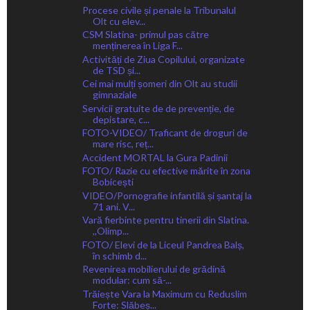
Procese civile și penale la Tribunalul
Olt cu elev...
CSM Slatina- primul pas către
menținerea în Liga F...
Activități de Ziua Copilului, organizate
de TSD și...
Cei mai mulți șomeri din Olt au studii
gimnaziale
Servicii gratuite de de prevenție, de
depistare, c...
FOTO-VIDEO/ Traficant de droguri de
mare risc, reț...
Accident MORTAL la Gura Padinii
FOTO/ Razie cu efective mărite în zona
Bobicești
VIDEO/Pornografie infantilă și șantaj la
71 ani. V...
Vară fierbinte pentru tinerii din Slatina.
,,Olimp...
FOTO/ Elevi de la Liceul Pandrea Balș,
în schimb d...
Revenirea mobilierului de grădină
modular: cum să-...
Trăiește Vara la Maximum cu Reduslim
Forte: Slăbeș...