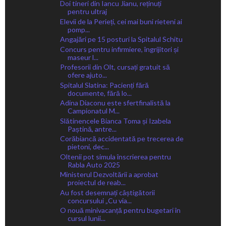
Doi tineri din Iancu Jianu, reținuți
pentru ultraj
Elevii de la Perieți, cei mai buni rieteni ai
pomp...
Angajări pe 15 posturi la Spitalul Schitu
Concurs pentru infirmiere, îngrijitori și
maseur l...
Profesorii din Olt, cursați gratuit să
ofere ajuto...
Spitalul Slatina: Pacienți fără
documente, fără lo...
Adina Diaconu este sfertfinalistă la
Campionatul M...
Slătinencele Bianca Toma și Izabela
Paștină, antre...
Corăbiancă accidentată pe trecerea de
pietoni, dec...
Oltenii pot simula înscrierea pentru
Rabla Auto 2025
Ministerul Dezvoltării a aprobat
proiectul de reab...
Au fost desemnați câștigătorii
concursului „Cu via...
O nouă minivacanță pentru bugetari în
cursul lunii...