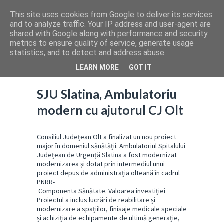
This site uses cookies from Google to deliver its services
and to analyze traffic. Your IP address and user-agent are
shared with Google along with performance and security
metrics to ensure quality of service, generate usage
statistics, and to detect and address abuse.
LEARN MORE
GOT IT
SJU Slatina, Ambulatoriu
modern cu ajutorul CJ Olt
Consiliul Județean Olt a finalizat un nou proiect
major în domeniul sănătății. Ambulatoriul Spitalului
Județean de Urgență Slatina a fost modernizat
modernizarea și dotat prin intermediul unui
proiect depus de administrația olteană în cadrul
PNRR-
Componenta Sănătate. Valoarea investiției
Proiectul a inclus lucrări de reabilitare și
modernizare a spațiilor, finisaje medicale speciale
și achiziția de echipamente de ultimă generație,