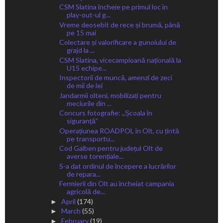
CSM Slatina încheie pe primul loc în
play-out-ul g...
Vreme deosebit de rece și brumă, până
pe 15 mai
Colectare și valorificare a gunoiului de
grajd la ...
CSM Slatina, vicecampioană națională la
U15 echipe...
Inspectorii de muncă, amenzi de zeci
de mii de lei
Jandarmii olteni, mobilizați pentru
meciurile din ...
Concurs fotografie: ,,Școala în
siguranță”
Operațiunea ROADPOL în Olt, cu țintă
pe transportu...
Cod Galben pentru județul Olt de
averse torențiale...
S-a dat ordinul de începere a lucrărilor
de repara...
Fermierii din Olt au încheiat campania
agricolă de...
April
(174)
►
March
(55)
►
February
(19)
►