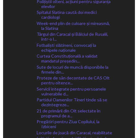
Polițiștii olteni, acțiuni pentru siguranța
elevilor
Spitalul Slatina caută doi medici
cardiologi
Week-end plin de culoare și mireasmă,
la Slatina
Târgul din Caracal și Bălciul de Rusalii,
într-o l...
Fotbaliști slătineni, convocați la
echipele naționale
Curtea Constituțională a validat
mandatul președin...
Sute de locuri de muncă disponibile la
firmele din...
Proteze de sân decontate de CAS Olt
pentru oltence...
Servicii integrate pentru persoanele
vulnerabile d...
Partidul Oamenilor Tineri tinde să se
dezintegreze...
21 de primării din Olt selectate în
programul de a...
Pregătiri pentru Ziua Copilului, la
Izbiceni
Locurile de joacă din Caracal, reabilitate