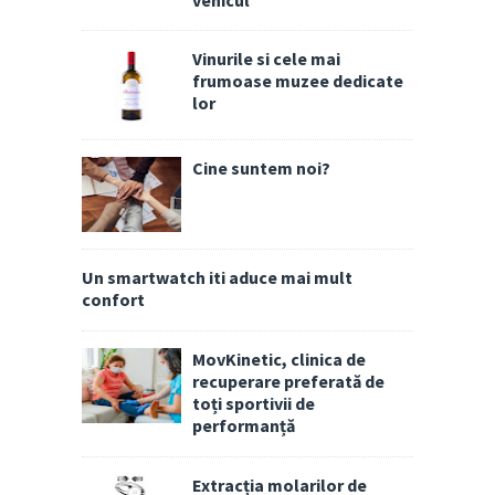
Vinurile si cele mai
frumoase muzee dedicate
lor
Cine suntem noi?
Un smartwatch iti aduce mai mult
confort
MovKinetic, clinica de
recuperare preferată de
toți sportivii de
performanță
Extracția molarilor de