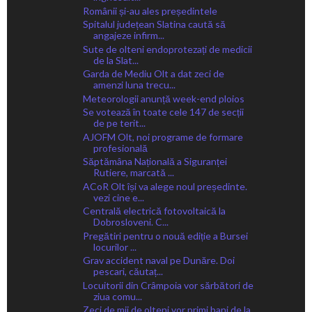
Românii și-au ales președintele
Spitalul județean Slatina caută să
angajeze infirm...
Sute de olteni endoprotezați de medicii
de la Slat...
Garda de Mediu Olt a dat zeci de
amenzi luna trecu...
Meteorologii anunță week-end ploios
Se votează în toate cele 147 de secții
de pe terit...
AJOFM Olt, noi programe de formare
profesională
Săptămâna Națională a Siguranței
Rutiere, marcată ...
ACoR Olt își va alege noul președinte.
vezi cine e...
Centrală electrică fotovoltaică la
Dobrosloveni. C...
Pregătiri pentru o nouă ediție a Bursei
locurilor ...
Grav accident naval pe Dunăre. Doi
pescari, căutaț...
Locuitorii din Crâmpoia vor sărbători de
ziua comu...
Zeci de mii de olteni vor primi bani de la