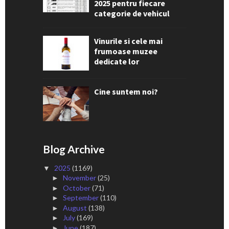
2025 pentru fiecare
categorie de vehicul
Vinurile si cele mai
frumoase muzee
dedicate lor
Cine suntem noi?
Blog Archive
2025
(1169)
▼
November
(25)
►
October
(71)
►
September
(110)
►
August
(138)
►
July
(169)
►
June
(187)
►