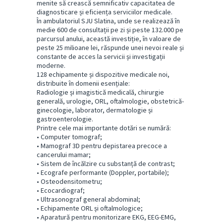
menite să crească semnificativ capacitatea de
diagnosticare și eficiența serviciilor medicale.
În ambulatoriul SJU Slatina, unde se realizează în
medie 600 de consultații pe zi și peste 132.000 pe
parcursul anului, această investiție, în valoare de
peste 25 milioane lei, răspunde unei nevoi reale și
constante de acces la servicii și investigații
moderne.
128 echipamente și dispozitive medicale noi,
distribuite în domenii esențiale:
Radiologie și imagistică medicală, chirurgie
generală, urologie, ORL, oftalmologie, obstetrică-
ginecologie, laborator, dermatologie și
gastroenterologie.
Printre cele mai importante dotări se numără:
• Computer tomograf;
• Mamograf 3D pentru depistarea precoce a
cancerului mamar;
• Sistem de încălzire cu substanță de contrast;
• Ecografe performante (Doppler, portabile);
• Osteodensitometru;
• Ecocardiograf;
• Ultrasonograf general abdominal;
• Echipamente ORL și oftalmologice;
• Aparatură pentru monitorizare EKG, EEG-EMG,