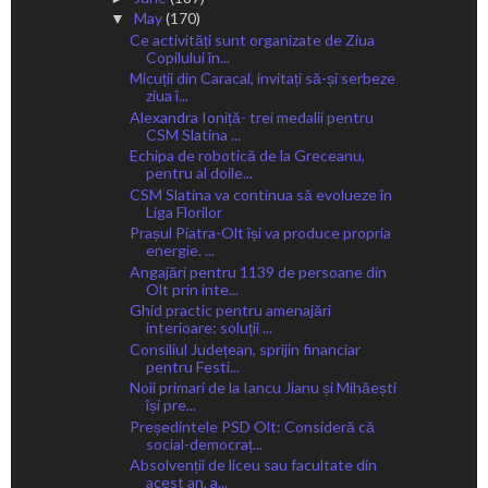
May
(170)
▼
Ce activități sunt organizate de Ziua
Copilului în...
Micuții din Caracal, invitați să-și serbeze
ziua î...
Alexandra Ioniță- trei medalii pentru
CSM Slatina ...
Echipa de robotică de la Greceanu,
pentru al doile...
CSM Slatina va continua să evolueze în
Liga Florilor
Prașul Piatra-Olt își va produce propria
energie. ...
Angajări pentru 1139 de persoane din
Olt prin inte...
Ghid practic pentru amenajări
interioare: soluții ...
Consiliul Județean, sprijin financiar
pentru Festi...
Noii primari de la Iancu Jianu și Mihăești
își pre...
Președintele PSD Olt: Consideră că
social-democraț...
Absolvenții de liceu sau facultate din
acest an, a...