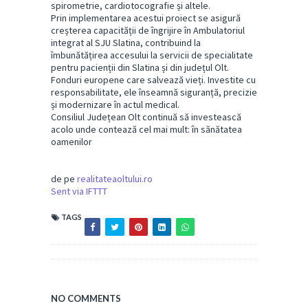
spirometrie, cardiotocografie și altele.
Prin implementarea acestui proiect se asigură
creșterea capacității de îngrijire în Ambulatoriul
integrat al SJU Slatina, contribuind la
îmbunătățirea accesului la servicii de specialitate
pentru pacienții din Slatina și din județul Olt.
Fonduri europene care salvează vieți. Investite cu
responsabilitate, ele înseamnă siguranță, precizie
și modernizare în actul medical.
Consiliul Județean Olt continuă să investească
acolo unde contează cel mai mult: în sănătatea
oamenilor
de pe
realitateaoltului.ro
Sent via IFTTT
TAGS
NO COMMENTS