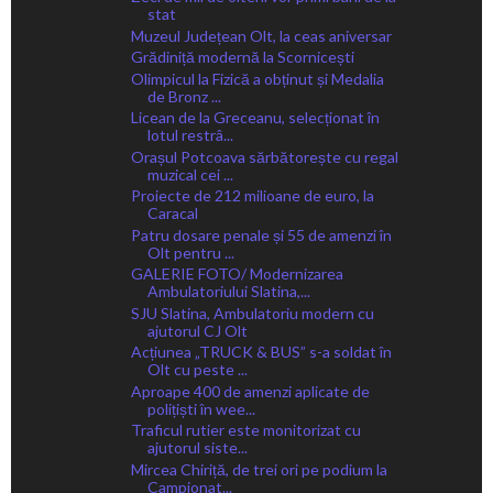
stat
Muzeul Județean Olt, la ceas aniversar
Grădiniță modernă la Scornicești
Olimpicul la Fizică a obținut și Medalia
de Bronz ...
Licean de la Greceanu, selecționat în
lotul restrâ...
Orașul Potcoava sărbătorește cu regal
muzical cei ...
Proiecte de 212 milioane de euro, la
Caracal
Patru dosare penale și 55 de amenzi în
Olt pentru ...
GALERIE FOTO/ Modernizarea
Ambulatoriului Slatina,...
SJU Slatina, Ambulatoriu modern cu
ajutorul CJ Olt
Acțiunea „TRUCK & BUS” s-a soldat în
Olt cu peste ...
Aproape 400 de amenzi aplicate de
polițiști în wee...
Traficul rutier este monitorizat cu
ajutorul siste...
Mircea Chiriță, de trei ori pe podium la
Campionat...