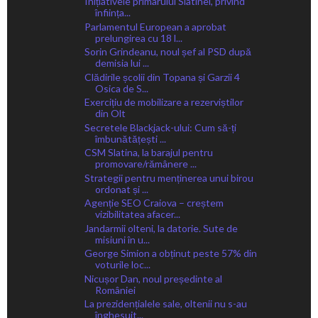
Inițiativele primarului Slatinei, privind
înființa...
Parlamentul European a aprobat
prelungirea cu 18 l...
Sorin Grindeanu, noul șef al PSD după
demisia lui ...
Clădirile școlii din Topana și Garzii 4
Osica de S...
Exercițiu de mobilizare a rezerviștilor
din Olt
Secretele Blackjack-ului: Cum să-ți
îmbunătățești ...
CSM Slatina, la barajul pentru
promovare/rămânere ...
Strategii pentru menținerea unui birou
ordonat și ...
Agenție SEO Craiova – creștem
vizibilitatea afacer...
Jandarmii olteni, la datorie. Sute de
misiuni în u...
George Simion a obținut peste 57% din
voturile loc...
Nicușor Dan, noul președinte al
României
La prezidențialele sale, oltenii nu s-au
înghesuit...