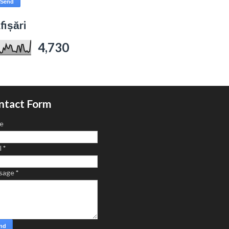
fișări
4,730
ntact Form
e
l
*
sage
*