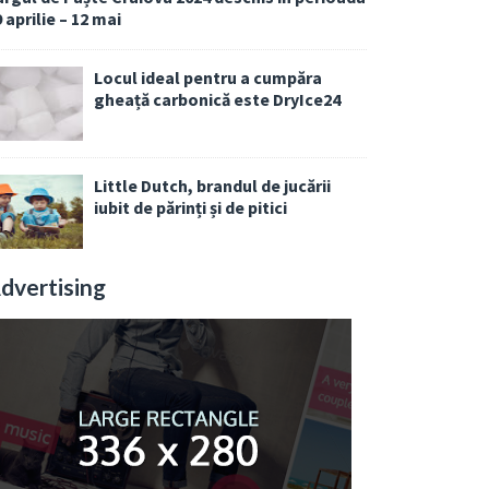
 aprilie – 12 mai
Locul ideal pentru a cumpăra
gheață carbonică este DryIce24
Little Dutch, brandul de jucării
iubit de părinți și de pitici
dvertising