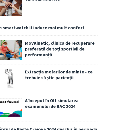
n smartwatch iti aduce mai mult confort
MovKinetic, clinica de recuperare
preferată de toți sportivii de
performanță
Extracția molarilor de minte - ce
trebuie să știe pacienții
A început în Olt simularea
examenului de BAC 2024
ârgul de Paște Craiova 2024 deschis în perioada