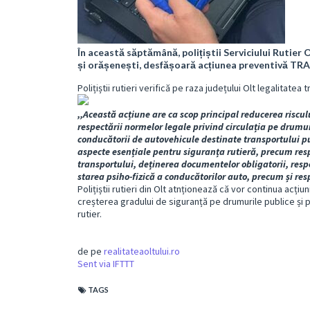
În această săptămână, polițiștii Serviciului Rutier 
și orășenești, desfășoară acțiunea preventivă TR
Polițiștii rutieri verifică pe raza județului Olt legalitate
,,Această acțiune are ca scop principal reducerea riscul
respectării normelor legale privind circulația pe drumuri
conducătorii de autovehicule destinate transportului p
aspecte esențiale pentru siguranța rutieră, precum res
transportului, deținerea documentelor obligatorii, resp
starea psiho-fizică a conducătorilor auto, precum și res
Polițiștii rutieri din Olt atnționează că vor continua acți
creșterea gradului de siguranță pe drumurile publice și
rutier.
de pe
realitateaoltului.ro
Sent via IFTTT
TAGS