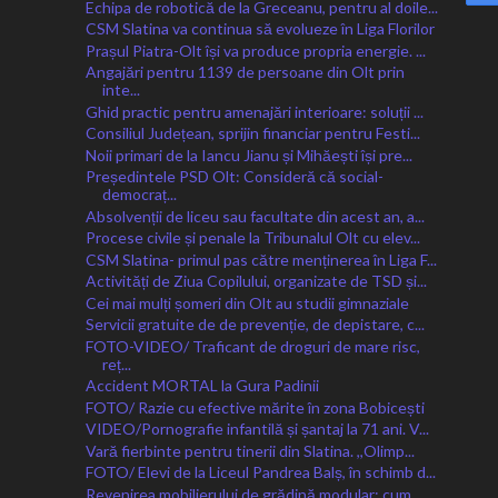
Echipa de robotică de la Greceanu, pentru al doile...
CSM Slatina va continua să evolueze în Liga Florilor
Prașul Piatra-Olt își va produce propria energie. ...
Angajări pentru 1139 de persoane din Olt prin
inte...
Ghid practic pentru amenajări interioare: soluții ...
Consiliul Județean, sprijin financiar pentru Festi...
Noii primari de la Iancu Jianu și Mihăești își pre...
Președintele PSD Olt: Consideră că social-
democraț...
Absolvenții de liceu sau facultate din acest an, a...
Procese civile și penale la Tribunalul Olt cu elev...
CSM Slatina- primul pas către menținerea în Liga F...
Activități de Ziua Copilului, organizate de TSD și...
Cei mai mulți șomeri din Olt au studii gimnaziale
Servicii gratuite de de prevenție, de depistare, c...
FOTO-VIDEO/ Traficant de droguri de mare risc,
reț...
Accident MORTAL la Gura Padinii
FOTO/ Razie cu efective mărite în zona Bobicești
VIDEO/Pornografie infantilă și șantaj la 71 ani. V...
Vară fierbinte pentru tinerii din Slatina. ,,Olimp...
FOTO/ Elevi de la Liceul Pandrea Balș, în schimb d...
Revenirea mobilierului de grădină modular: cum