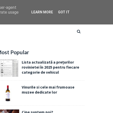
user-agent
erate usage
LEARN MORE
GOT IT
ost Popular
Lista actualizată a prețurilor
rovinietei în 2025 pentru fiecare
categorie de vehicul
Vinurile si cele mai frumoase
muzee dedicate lor
Cine suntem noi?