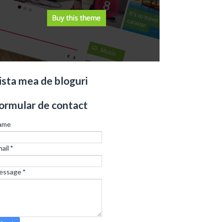
ista mea de bloguri
ormular de contact
ame
ail
*
essage
*