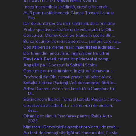
AȚI VĂZUT-O? Poliția și familia o caută
Încep înscrierile la grădiniță, creșă și în servic...
AUR pentru slătinencele Bianca Toma și Izabela
Paș...
Dar de nuntă pentru mirii slătineni, de la primărie
Probe sportive, artistice și de voluntariat la Oli...
Concursul „Disney Cup”, pe 6 iunie în școlile din ...
Bursa locurilor de muncă pentru…. șomerii care nu ...
Cod galben de vreme rea în majoritatea județelor. ...
Doi tineri din Iancu Jianu, reținuți pentru ultraj
Elevii de la Perieți, cei mai buni rieteni ai pomp...
Angajări pe 15 posturi la Spitalul Schitu
Concurs pentru infirmiere, îngrijitori și maseur l...
Profesorii din Olt, cursați gratuit să ofere ajuto...
Spitalul Slatina: Pacienți fără documente, fără lo...
Adina Diaconu este sfertfinalistă la Campionatul
M...
Slătinencele Bianca Toma și Izabela Paștină, antre...
Corăbiancă accidentată pe trecerea de pietoni,
dec...
Oltenii pot simula înscrierea pentru Rabla Auto
2025
Ministerul Dezvoltării a aprobat proiectul de reab...
Au fost desemnați câștigătorii concursului „Cu via...