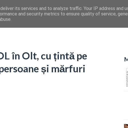
eliver its services and to analyze traffic. Your IP address and 
ormance and security metrics to ensure quality of service, gen
abuse.
în Olt, cu țintă pe
M
 persoane și mărfuri