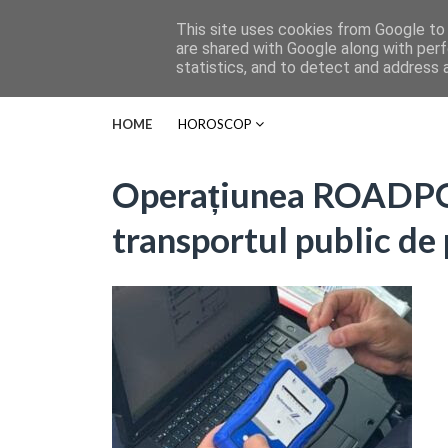
This site uses cookies from Google to d
are shared with Google along with perf
statistics, and to detect and address 
HOME
HOROSCOP
Operațiunea ROADPOL 
transportul public de