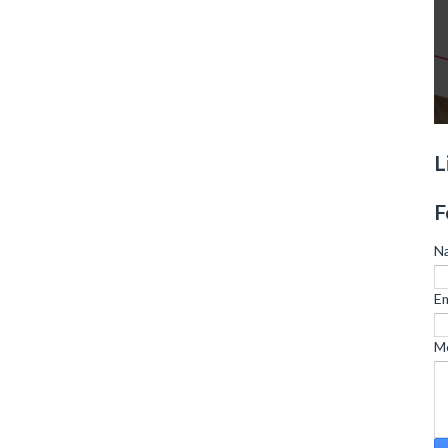
L
F
N
Em
M