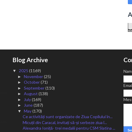
A
Blog Archive
Co
2025
(1169)
▼
Nam
November
(25)
►
October
(71)
►
Emai
September
(110)
►
August
(138)
►
July
(169)
Mes
►
June
(187)
►
May
(170)
▼
Ce activități sunt organizate de Ziua Copilului în...
Micuții din Caracal, invitați să-și serbeze ziua î...
Alexandra Ioniță- trei medalii pentru CSM Slatina ...