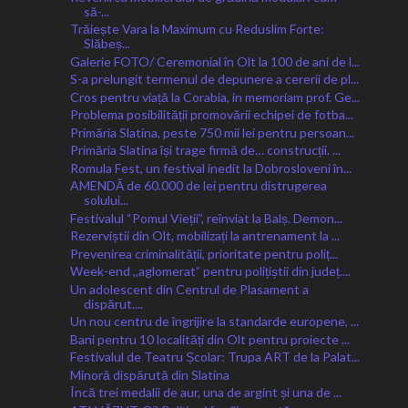
să-...
Trăiește Vara la Maximum cu Reduslim Forte:
Slăbeș...
Galerie FOTO/ Ceremonial în Olt la 100 de ani de l...
S-a prelungit termenul de depunere a cererii de pl...
Cros pentru viață la Corabia, in memoriam prof. Ge...
Problema posibilității promovării echipei de fotba...
Primăria Slatina, peste 750 mii lei pentru persoan...
Primăria Slatina își trage firmă de… construcții. ...
Romula Fest, un festival inedit la Dobrosloveni în...
AMENDĂ de 60.000 de lei pentru distrugerea
solului...
Festivalul “Pomul Vieții”, reînviat la Balș. Demon...
Rezerviștii din Olt, mobilizați la antrenament la ...
Prevenirea criminalității, prioritate pentru poliț...
Week-end ,,aglomerat” pentru polițiștii din județ....
Un adolescent din Centrul de Plasament a
dispărut....
Un nou centru de îngrijire la standarde europene, ...
Bani pentru 10 localități din Olt pentru proiecte ...
Festivalul de Teatru Școlar: Trupa ART de la Palat...
Minoră dispărută din Slatina
Încă trei medalii de aur, una de argint și una de ...