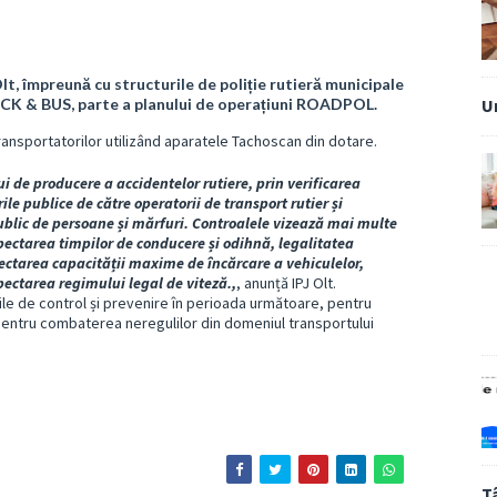
Olt, împreună cu structurile de poliție rutieră municipale
ACK & BUS, parte a planului de operațiuni ROADPOL.
U
a transportatorilor utilizând aparatele Tachoscan din dotare.
ui de producere a accidentelor rutiere, prin verificarea
le publice de către operatorii de transport rutier și
ublic de persoane și mărfuri. Controalele vizează mai multe
pectarea timpilor de conducere și odihnă, legalitatea
ectarea capacității maxime de încărcare a vehiculelor,
pectarea regimului legal de viteză.,
, anunță IPJ Olt.
unile de control și prevenire în perioada următoare, pentru
 pentru combaterea neregulilor din domeniul transportului
T