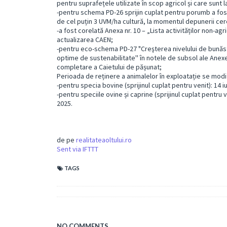
pentru suprafețele utilizate în scop agricol și care sunt l
-pentru schema PD-26 sprijin cuplat pentru porumb a fost 
de cel puțin 3 UVM/ha cultură, la momentul depunerii cere
-a fost corelată Anexa nr. 10 – „Lista activităților non-ag
actualizarea CAEN;
-pentru eco-schema PD-27 "Creşterea nivelului de bunăstar
optime de sustenabilitate'' în notele de subsol ale Anexei
completare a Caietului de pășunat;
Perioada de reținere a animalelor în exploatație se modif
-pentru specia bovine (sprijinul cuplat pentru venit): 14 
-pentru speciile ovine și caprine (sprijinul cuplat pentru v
2025.
de pe
realitateaoltului.ro
Sent via IFTTT
TAGS
NO COMMENTS