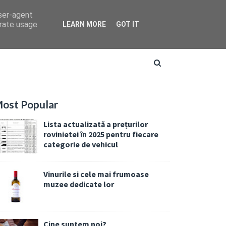
user-agent
erate usage
LEARN MORE
GOT IT
ost Popular
Lista actualizată a prețurilor
rovinietei în 2025 pentru fiecare
categorie de vehicul
Vinurile si cele mai frumoase
muzee dedicate lor
Cine suntem noi?