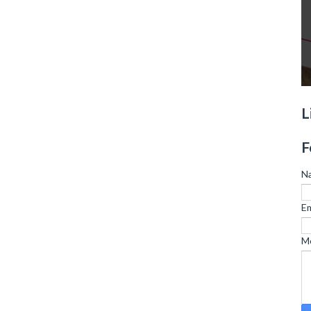
L
F
N
Em
M