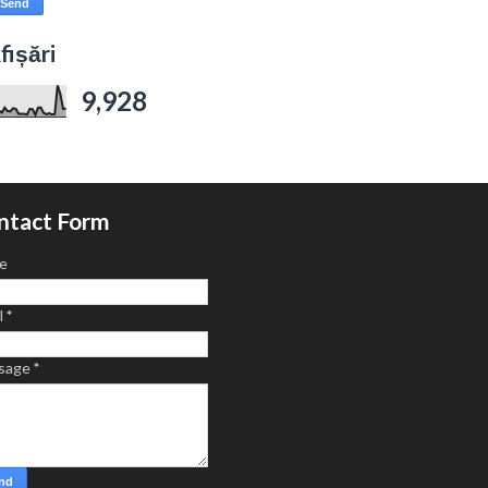
fișări
9,928
ntact Form
e
l
*
sage
*