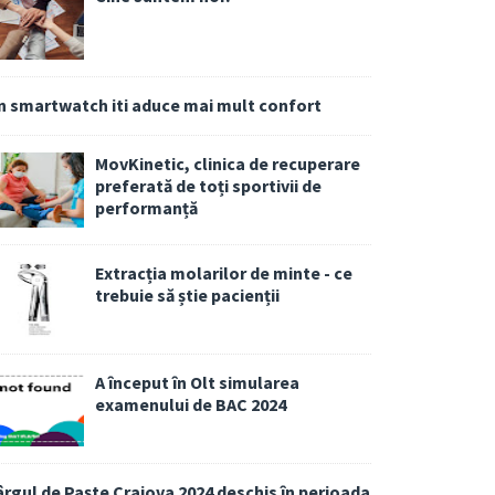
n smartwatch iti aduce mai mult confort
MovKinetic, clinica de recuperare
preferată de toți sportivii de
performanță
Extracția molarilor de minte - ce
trebuie să știe pacienții
A început în Olt simularea
examenului de BAC 2024
ârgul de Paște Craiova 2024 deschis în perioada