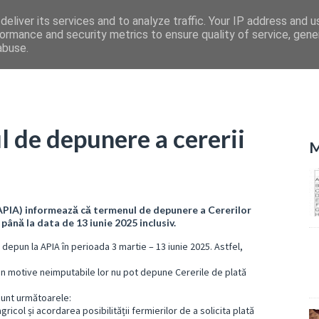
eliver its services and to analyze traffic. Your IP address and 
ormance and security metrics to ensure quality of service, gen
abuse.
l de depunere a cererii
M
 (APIA) informează că termenul de depunere a Cererilor
până la data de 13 iunie 2025 inclusiv.
e depun la APIA în perioada 3 martie – 13 iunie 2025. Astfel,
 din motive neimputabile lor nu pot depune Cererile de plată
sunt următoarele:
agricol și acordarea posibilității fermierilor de a solicita plată