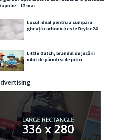
 aprilie – 12 mai
Locul ideal pentru a cumpăra
gheață carbonică este DryIce24
Little Dutch, brandul de jucării
iubit de părinți și de pitici
dvertising