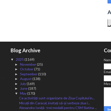
A
Blog Archive
Co
2025
(1169)
▼
Nam
November
(25)
►
October
(71)
►
Emai
September
(110)
►
August
(138)
►
July
(169)
Mes
►
June
(187)
►
May
(170)
▼
Ce activități sunt organizate de Ziua Copilului în...
Micuții din Caracal, invitați să-și serbeze ziua î...
Alexandra Ioniță- trei medalii pentru CSM Slatina ...