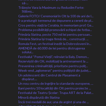
să-...
Trăiește Vara la Maximum cu Reduslim Forte:
Slăbeș...
Galerie FOTO/ Ceremonial în Olt la 100 de ani de l...
S-a prelungit termenul de depunere a cererii de pl...
Cros pentru viață la Corabia, in memoriam prof. Ge...
Problema posibilității promovării echipei de fotba...
Primăria Slatina, peste 750 mii lei pentru persoan...
Primăria Slatina își trage firmă de… construcții. ...
Romula Fest, un festival inedit la Dobrosloveni în...
AMENDĂ de 60.000 de lei pentru distrugerea
solului...
Festivalul “Pomul Vieții”, reînviat la Balș. Demon...
Rezerviștii din Olt, mobilizați la antrenament la ...
Prevenirea criminalității, prioritate pentru poliț...
Week-end ,,aglomerat” pentru polițiștii din județ....
Un adolescent din Centrul de Plasament a
dispărut....
Un nou centru de îngrijire la standarde europene, ...
Bani pentru 10 localități din Olt pentru proiecte ...
Festivalul de Teatru Școlar: Trupa ART de la Palat...
Minoră dispărută din Slatina
Încă trei medalii de aur, una de argint și una de ...