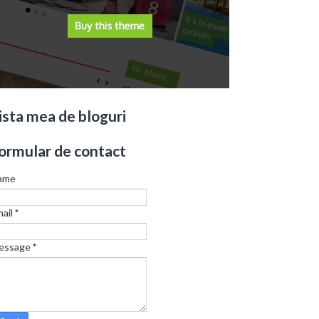
ista mea de bloguri
ormular de contact
ame
ail
*
essage
*