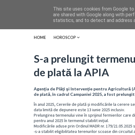
This site uses cookies from Google to d
are shared with Google along with perf
statistics, and to detect and address 
HOME
HOROSCOP
S-a prelungit termenu
de plată la APIA
Agenţia de Plăţi şi Intervenţie pentru Agricultură
de plată, în cadrul Campaniei 2025, a fost prelungit 
În anul 2025, Cererile de plată și modificările la cerere s
data limită de depunere este 13 iunie 2025 inclusiv.
Prelungirea termenului vine în sprijinul fermierilor care
pentru anul 2025 în termenul stabilit inițial.
Modificările aduse prin Ordinul MADR nr. 179/21.05.2025 
-s-a stabilit eligibilitatea terenurilor scoase din circuitul 