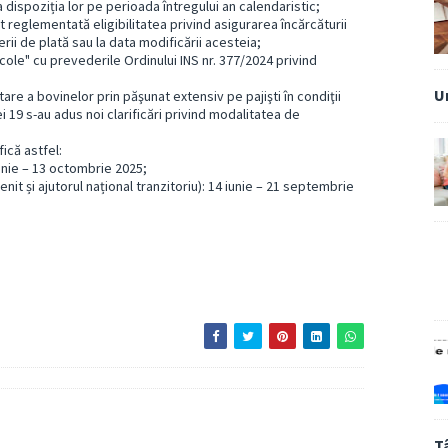
a dispoziția lor pe perioada întregului an calendaristic;
reglementată eligibilitatea privind asigurarea încărcăturii
rii de plată sau la data modificării acesteia;
ricole" cu prevederile Ordinului INS nr. 377/2024 privind
U
e a bovinelor prin păşunat extensiv pe pajişti în condiţii
 19 s-au adus noi clarificări privind modalitatea de
ică astfel:
iunie – 13 octombrie 2025;
enit și ajutorul național tranzitoriu): 14 iunie – 21 septembrie
T