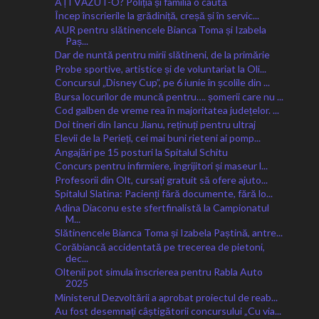
AȚI VĂZUT-O? Poliția și familia o caută
Încep înscrierile la grădiniță, creșă și în servic...
AUR pentru slătinencele Bianca Toma și Izabela
Paș...
Dar de nuntă pentru mirii slătineni, de la primărie
Probe sportive, artistice și de voluntariat la Oli...
Concursul „Disney Cup”, pe 6 iunie în școlile din ...
Bursa locurilor de muncă pentru…. șomerii care nu ...
Cod galben de vreme rea în majoritatea județelor. ...
Doi tineri din Iancu Jianu, reținuți pentru ultraj
Elevii de la Perieți, cei mai buni rieteni ai pomp...
Angajări pe 15 posturi la Spitalul Schitu
Concurs pentru infirmiere, îngrijitori și maseur l...
Profesorii din Olt, cursați gratuit să ofere ajuto...
Spitalul Slatina: Pacienți fără documente, fără lo...
Adina Diaconu este sfertfinalistă la Campionatul
M...
Slătinencele Bianca Toma și Izabela Paștină, antre...
Corăbiancă accidentată pe trecerea de pietoni,
dec...
Oltenii pot simula înscrierea pentru Rabla Auto
2025
Ministerul Dezvoltării a aprobat proiectul de reab...
Au fost desemnați câștigătorii concursului „Cu via...