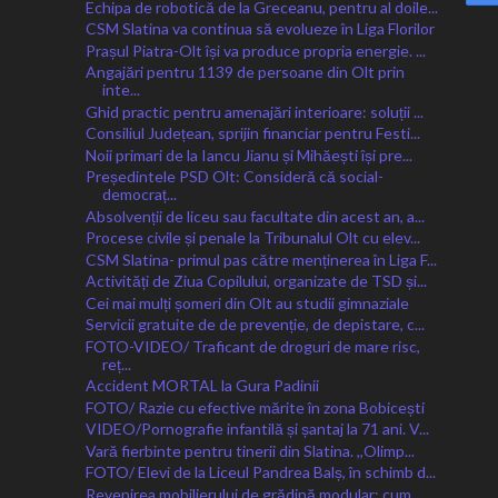
Echipa de robotică de la Greceanu, pentru al doile...
CSM Slatina va continua să evolueze în Liga Florilor
Prașul Piatra-Olt își va produce propria energie. ...
Angajări pentru 1139 de persoane din Olt prin
inte...
Ghid practic pentru amenajări interioare: soluții ...
Consiliul Județean, sprijin financiar pentru Festi...
Noii primari de la Iancu Jianu și Mihăești își pre...
Președintele PSD Olt: Consideră că social-
democraț...
Absolvenții de liceu sau facultate din acest an, a...
Procese civile și penale la Tribunalul Olt cu elev...
CSM Slatina- primul pas către menținerea în Liga F...
Activități de Ziua Copilului, organizate de TSD și...
Cei mai mulți șomeri din Olt au studii gimnaziale
Servicii gratuite de de prevenție, de depistare, c...
FOTO-VIDEO/ Traficant de droguri de mare risc,
reț...
Accident MORTAL la Gura Padinii
FOTO/ Razie cu efective mărite în zona Bobicești
VIDEO/Pornografie infantilă și șantaj la 71 ani. V...
Vară fierbinte pentru tinerii din Slatina. ,,Olimp...
FOTO/ Elevi de la Liceul Pandrea Balș, în schimb d...
Revenirea mobilierului de grădină modular: cum