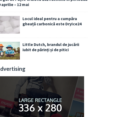
 aprilie – 12 mai
Locul ideal pentru a cumpăra
gheață carbonică este DryIce24
Little Dutch, brandul de jucării
iubit de părinți și de pitici
dvertising