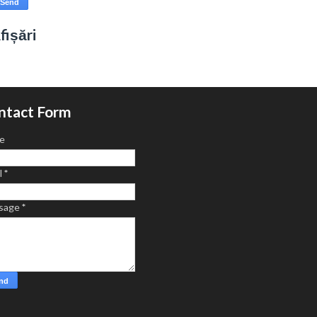
fișări
ntact Form
e
l
*
sage
*