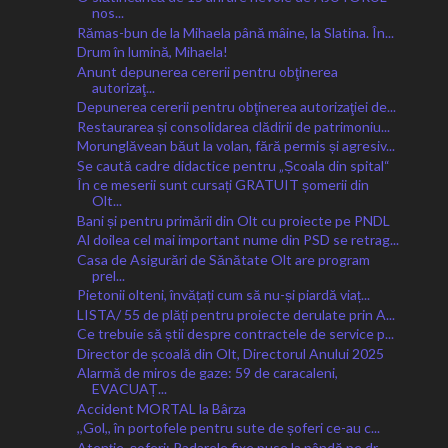
nos...
Rămas-bun de la Mihaela până mâine, la Slatina. În...
Drum în lumină, Mihaela!
Anunt depunerea cererii pentru obţinerea
autorizaţ...
Depunerea cererii pentru obţinerea autorizaţiei de...
Restaurarea și consolidarea clădirii de patrimoniu...
Morunglăvean băut la volan, fără permis și agresiv...
Se caută cadre didactice pentru „Școala din spital“
În ce meserii sunt cursați GRATUIT șomerii din
Olt...
Bani și pentru primării din Olt cu proiecte pe PNDL
Al doilea cel mai important nume din PSD se retrag...
Casa de Asigurări de Sănătate Olt are program
prel...
Pietonii olteni, învățați cum să nu-și piardă viaț...
LISTA/ 55 de plăți pentru proiecte derulate prin A...
Ce trebuie să știi despre contractele de service p...
Director de școală din Olt, Directorul Anului 2025
Alarmă de miros de gaze: 59 de caracaleni,
EVACUAȚ...
Accident MORTAL la Bârza
,,Gol,, în portofele pentru sute de șoferi ce-au c...
Atenție, șoferi: Radarele fixe puse la pândă pe dr...