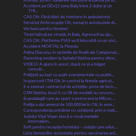
Accident pe DEx12 zona Balș între 2 dube și un
TIR...
CAS Olt: Fără bilet de trimitere în ambulatoriu
Serviciul Anticorupție Olt, mesaj în autobuzele di...
Vin bani pentru fermieri
Tineri bătuți pe stradă, în Balș. Agresorii au aju...
CAS Olt: Platforma PIAS va fi înlocuită cu un sist...
Accident MORTAL la Pleșoiu
Adina Diaconu, în optimile de finală ale Campionat...
Parenting modern la Spitalul Slatina pentru viitor...
VIDEO/ A ajuns în arest, după ce și-a băgat
concub...
Polițiștii au luat cu asalt evenimentele cu public...
Inspectorii ITM Olt, în control la firmele agricol...
S-a semnat contractul de achiziție: piste de bicic...
CSM Slatina, locul 3, cu 58 de medalii, la concurs...
Scandalagiii care au spart o petrecere la Milcov, ...
Poliția a dat amenzi de 100.000 lei în Olt, în wee...
Corespondența primăriei cu cetățenii, prin e-mail,...
Judoka Vlad Vișan atacă o nouă medalie
internațion...
Soft pentru recepția hotelului – soluția care aduc...
Lista farmaciilor autorizate pentru vaccinarea ant...