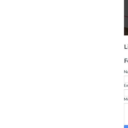
L
F
N
Em
M