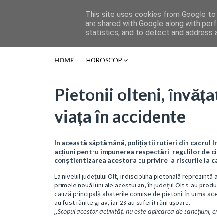
This site uses cookies from Google to d
are shared with Google along with perf
statistics, and to detect and address 
HOME
HOROSCOP
Pietonii olteni, învăț
viața în accidente
În această săptămână, polițiștii rutieri din cadrul
acțiuni pentru impunerea respectării regulilor de ci
conștientizarea acestora cu privire la riscurile la
La nivelul județului Olt, indisciplina pietonală reprezint
primele nouă luni ale acestui an, în județul Olt s-au prod
cauză principală abaterile comise de pietoni. În urma a
au fost rănite grav, iar 23 au suferit răni ușoare.
,,Scopul acestor activități nu este aplicarea de sancțiuni, ci