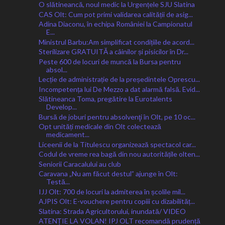
O slătineancă, noul medic la Urgențele SJU Slatina
CAS Olt: Cum pot primi validarea calității de asig...
Adina Diaconu, în echipa României la Campionatul
E...
Ministrul Barbu:Am simplificat condițiile de acord...
Sterilizare GRATUITĂ a câinilor și pisicilor în Dr...
Peste 600 de locuri de muncă la Bursa pentru
absol...
Lecție de administrație de la președintele Oprescu...
Incompetența lui De Mezzo a dat alarmă falsă. Evid...
Slătineanca Toma, pregătire la Eurotalents
Develop...
Bursă de joburi pentru absolvenţi în Olt, pe 10 oc...
Opt unități medicale din Olt colectează
medicament...
Liceenii de la Titulescu organizează spectacol car...
Codul de vreme rea bagă din nou autoritățile olten...
Seniorii Caracalului au club
Caravana „Nu am făcut destul” ajunge în Olt:
Testă...
IJJ Olt: 700 de locuri la admiterea în școlile mil...
AJPIS Olt: E-vouchere pentru copiii cu dizabilităț...
Slatina: Strada Agricultorului, inundată/ VIDEO
ATENȚIE LA VOLAN! IPJ OLT recomandă prudență