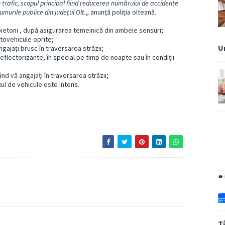
 în trafic, scopul principal fiind reducerea numărului de accidente
murile publice din județul Olt.,,
anunță poliția olteană.
ietoni , după asigurarea temeinică din ambele sensuri;
utovehicule oprite;
U
ngajați brusc în traversarea străzii;
flectorizante, în special pe timp de noapte sau în condiții
ând vă angajați în traversarea străzii;
xul de vehicule este intens.
T