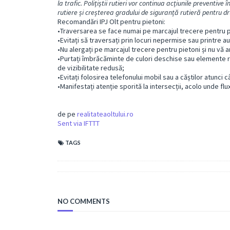
la trafic. Polițiștii rutieri vor continua acțiunile preventive
rutiere și creșterea gradului de siguranță rutieră pentru dru
Recomandări IPJ Olt pentru pietoni:
•Traversarea se face numai pe marcajul trecere pentru p
•Evitați să traversați prin locuri nepermise sau printre a
•Nu alergați pe marcajul trecere pentru pietoni și nu vă a
•Purtați îmbrăcăminte de culori deschise sau elemente re
de vizibilitate redusă;
•Evitați folosirea telefonului mobil sau a căștilor atunci c
•Manifestați atenție sporită la intersecții, acolo unde flu
de pe
realitateaoltului.ro
Sent via IFTTT
TAGS
NO COMMENTS