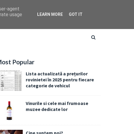
user-agent
erate usage
LEARN MORE
GOT IT
ost Popular
Lista actualizată a prețurilor
rovinietei în 2025 pentru fiecare
categorie de vehicul
Vinurile si cele mai frumoase
muzee dedicate lor
Cine suntem noi?