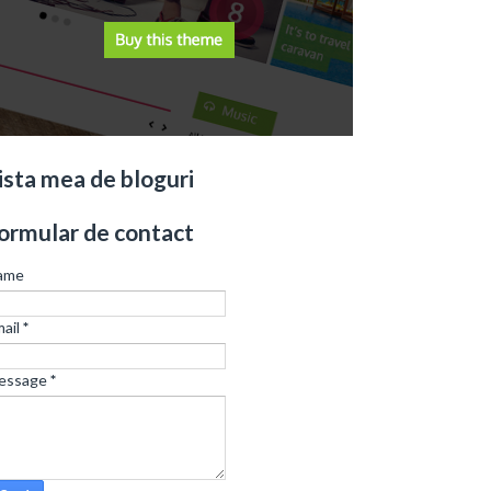
ista mea de bloguri
ormular de contact
ame
ail
*
essage
*