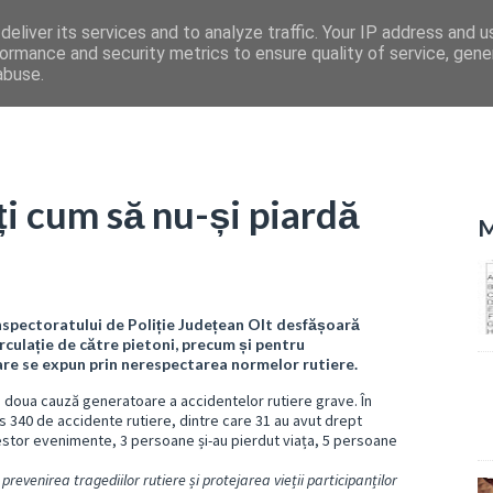
eliver its services and to analyze traffic. Your IP address and 
ormance and security metrics to ensure quality of service, gen
abuse.
ați cum să nu-și piardă
M
 Inspectoratului de Poliție Județean Olt desfășoară
rculație de către pietoni, precum și pentru
 care se expun prin nerespectarea normelor rutiere.
ă a doua cauză generatoare a accidentelor rutiere grave. În
us 340 de accidente rutiere, dintre care 31 au avut drept
cestor evenimente, 3 persoane și-au pierdut viața, 5 persoane
 prevenirea tragediilor rutiere și protejarea vieții participanților