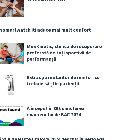
n smartwatch iti aduce mai mult confort
MovKinetic, clinica de recuperare
preferată de toți sportivii de
performanță
Extracția molarilor de minte - ce
trebuie să știe pacienții
A început în Olt simularea
examenului de BAC 2024
ârgul de Paște Craiova 2024 deschis în perioada