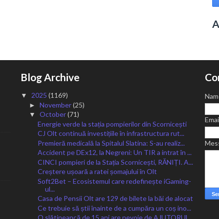
A
Blog Archive
Co
2025
(1169)
▼
Nam
November
(25)
►
October
(71)
▼
Emai
Energie verde la stația pompierilor din Scornicești
CJ Olt continuă investițiile în infrastructura rut...
Premieră medicală la Spitalul Slatina: S-au realiz...
Mes
Accident pe DEx12, la Negreni: Un TIR a intrat în ...
CINCI pompieri de la Stația Scornicești, RĂNIȚI. A...
Creștere ușoară a ratei șomajului în Olt
Soft2Bet – Ecosistemul care redefinește iGaming-
ul...
Casa de Pensii Olt are 129 de bilete la băi de alocat
Ce trebuie să știi înainte de a cumpăra un coș ino...
O slătineancă de 15 ani are nevoie de AJUTORUL