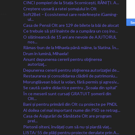
CINCI pompieri de la Stația Scornicești, RĂNIȚI. A...
Creștere ușoară a ratei șomajului în Olt
Soft2Bet – Ecosistemul care redefinește iGaming-
ul...
Casa de Pensii Olt are 129 de bilete la băi de alocat
Ce trebuie să știi înainte de a cumpăra un coș ino...
O slătineancă de 15 ani are nevoie de AJUTORUL
nos...
Rămas-bun de la Mihaela până mâine, la Slatina. În...
Drum în lumină, Mihaela!
Anunt depunerea cererii pentru obţinerea
autorizaţ...
Depunerea cererii pentru obţinerea autorizaţiei de...
Restaurarea și consolidarea clădirii de patrimoniu...
Morunglăvean băut la volan, fără permis și agresiv...
Se caută cadre didactice pentru „Școala din spital“
În ce meserii sunt cursați GRATUIT șomerii din
Olt...
Bani și pentru primării din Olt cu proiecte pe PNDL
Al doilea cel mai important nume din PSD se retrag...
Casa de Asigurări de Sănătate Olt are program
prel...
Pietonii olteni, învățați cum să nu-și piardă viaț...
LISTA/ 55 de plăți pentru proiecte derulate prin A...