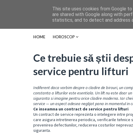
This site uses cookies from Google to d
are shared with Google along with perf
statistics, and to detect and address 
HOME
HOROSCOP
Ce trebuie să știi des
service pentru lifturi
Indiferent daca vorbim despre o cladire de birouri, un comp
constanta a lifturilor este esentiala. Un lift nu este doar un
siguranta si imagine pentru orice cladire moderna. Iar che
service — un aspect adesea neglijat pana in momentul in c
Ce inseamna un contract de service pentru lifturi
Un contract de service reprezinta o intelegere intre prop
care asigura intretinerea periodica, verificarile tehnice si
prevenirea defectiunilor, reducerea costurilor neprevaz
siguranta.