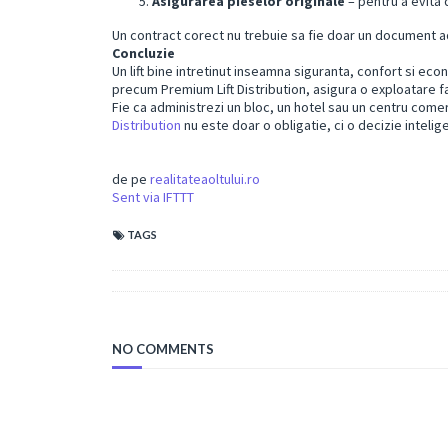
Asigurarea pieselor originale
– pentru a evita
Un contract corect nu trebuie sa fie doar un document ad
Concluzie
Un lift bine intretinut inseamna siguranta, confort si ec
precum Premium Lift Distribution, asigura o exploatare fa
Fie ca administrezi un bloc, un hotel sau un centru comerc
Distribution
nu este doar o obligatie, ci o decizie inteli
de pe
realitateaoltului.ro
Sent via IFTTT
TAGS
NO COMMENTS