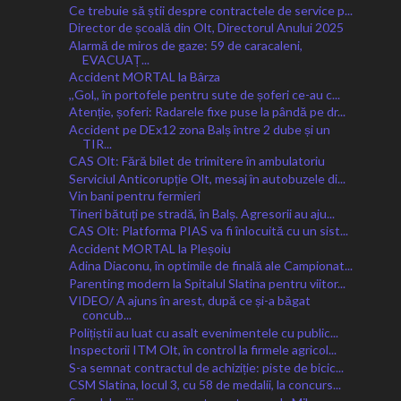
Ce trebuie să știi despre contractele de service p...
Director de școală din Olt, Directorul Anului 2025
Alarmă de miros de gaze: 59 de caracaleni,
EVACUAȚ...
Accident MORTAL la Bârza
,,Gol,, în portofele pentru sute de șoferi ce-au c...
Atenție, șoferi: Radarele fixe puse la pândă pe dr...
Accident pe DEx12 zona Balș între 2 dube și un
TIR...
CAS Olt: Fără bilet de trimitere în ambulatoriu
Serviciul Anticorupție Olt, mesaj în autobuzele di...
Vin bani pentru fermieri
Tineri bătuți pe stradă, în Balș. Agresorii au aju...
CAS Olt: Platforma PIAS va fi înlocuită cu un sist...
Accident MORTAL la Pleșoiu
Adina Diaconu, în optimile de finală ale Campionat...
Parenting modern la Spitalul Slatina pentru viitor...
VIDEO/ A ajuns în arest, după ce și-a băgat
concub...
Polițiștii au luat cu asalt evenimentele cu public...
Inspectorii ITM Olt, în control la firmele agricol...
S-a semnat contractul de achiziție: piste de bicic...
CSM Slatina, locul 3, cu 58 de medalii, la concurs...