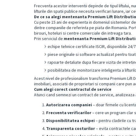
Frecventa acestor interventii depinde de tipul liftului, nu
lifturile din spatii publice necesita verificari lunare, iar c
De ce sa alegi mentenanta Premium Lift Distributi
Cu peste 15 ani de experienta in domeniul sistemelor de
dintre companiile de referinta pe piata din Romania. Portof
birouri, hoteluri si centre comerciale din intreaga tara.
Prin serviciul de
mentenanta Premium Lift Distribut
echipe tehnice certificate ISCIR, disponibile 24/7
piese originale si software actualizat pentru toate
rapoarte detaliate dupa fiecare vizita de intretin
posibilitatea de monitorizare inteligenta a lifturil
Acest nivel de profesionalism transforma Premium Lift Di
imobiliari, asociatii de proprietari si companii care pun a
Cum alegi corect contractul de service
Atunci cand semnezi un contract de service, analizeaza
Autorizarea companiei
– doar firmele cu licent
Frecventa verificarilor
– cere un program clar si
Disponibilitatea echipei
– pentru cladirile cu t
Transparenta costurilor
– evita contractele ca