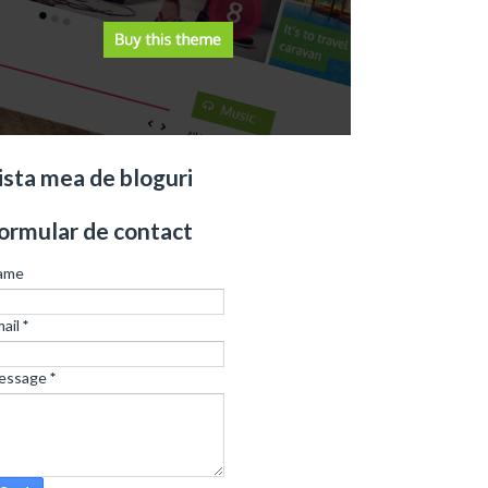
ista mea de bloguri
ormular de contact
ame
ail
*
essage
*