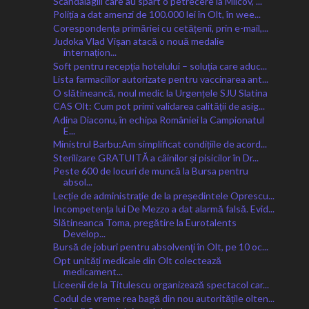
Scandalagiii care au spart o petrecere la Milcov, ...
Poliția a dat amenzi de 100.000 lei în Olt, în wee...
Corespondența primăriei cu cetățenii, prin e-mail,...
Judoka Vlad Vișan atacă o nouă medalie
internațion...
Soft pentru recepția hotelului – soluția care aduc...
Lista farmaciilor autorizate pentru vaccinarea ant...
O slătineancă, noul medic la Urgențele SJU Slatina
CAS Olt: Cum pot primi validarea calității de asig...
Adina Diaconu, în echipa României la Campionatul
E...
Ministrul Barbu:Am simplificat condițiile de acord...
Sterilizare GRATUITĂ a câinilor și pisicilor în Dr...
Peste 600 de locuri de muncă la Bursa pentru
absol...
Lecție de administrație de la președintele Oprescu...
Incompetența lui De Mezzo a dat alarmă falsă. Evid...
Slătineanca Toma, pregătire la Eurotalents
Develop...
Bursă de joburi pentru absolvenţi în Olt, pe 10 oc...
Opt unități medicale din Olt colectează
medicament...
Liceenii de la Titulescu organizează spectacol car...
Codul de vreme rea bagă din nou autoritățile olten...