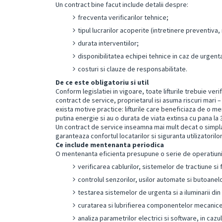
Un contract bine facut include detalii despre:
frecventa verificarilor tehnice;
tipul lucrarilor acoperite (intretinere preventiva,
durata interventiilor;
disponibilitatea echipei tehnice in caz de urgent
costuri si clauze de responsabilitate.
De ce este obligatoriu si util
Conform legislatiei in vigoare, toate lifturile trebuie ver
contract de service, proprietarul isi asuma riscuri mari – 
exista motive practice: lifturile care beneficiaza de o 
putina energie si au o durata de viata extinsa cu pana la
Un contract de service inseamna mai mult decat o simpla
garanteaza confortul locatarilor si siguranta utilizatorilor
Ce include mentenanta periodica
O mentenanta eficienta presupune o serie de operatiuni
verificarea cablurilor, sistemelor de tractiune si 
controlul senzorilor, usilor automate si butoane
testarea sistemelor de urgenta si a iluminarii din
curatarea si lubrifierea componentelor mecanice
analiza parametrilor electrici si software, in cazul