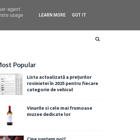
user-agent
erate usage
LEARN MORE
GOT IT
ost Popular
Lista actualizată a prețurilor
rovinietei în 2025 pentru fiecare
categorie de vehicul
Vinurile si cele mai frumoase
muzee dedicate lor
Cine suntem noi?