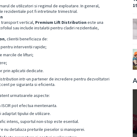
19
marul de utilizatori si regimul de exploatare. In general,
ele rezidentiale pot fi intretinute trimestrial.
on
 transport vertical,
Premium Lift Distribution
este una
oliul sau include instalatii pentru cladiri rezidentiale,
ion
, clientii beneficiaza de:
 pentru interventii rapide;
 marcile de lifturi;
ere;
or prin aplicatii dedicate.
stribution intr-un partener de incredere pentru dezvoltatori
A
ccent pe siguranta si eficienta.
 atent urmatoarele aspecte:
a ISCIR pot efectua mentenanta.
 adaptat tipului de utilizare.
rafic intens, suportul non-stop este esential.
re nu detaliaza preturile pieselor si manoperei.