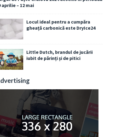
 aprilie – 12 mai
Locul ideal pentru a cumpăra
gheață carbonică este DryIce24
Little Dutch, brandul de jucării
iubit de părinți și de pitici
dvertising