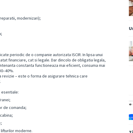
 reparatii, modernizari);
U
a;
ificate periodic de o companie autorizata ISCIR. In lipsa unui
atat financiare, cat si legale. Dar dincolo de obligatia legala,
mentenanta constanta functioneaza mai eficient, consuma mai
 30–40%.
 revizie – este o forma de asigurare tehnica care
.
 esentiale:
franei;
lor de comanda;
 cabina;
;
 lifturilor moderne.
T