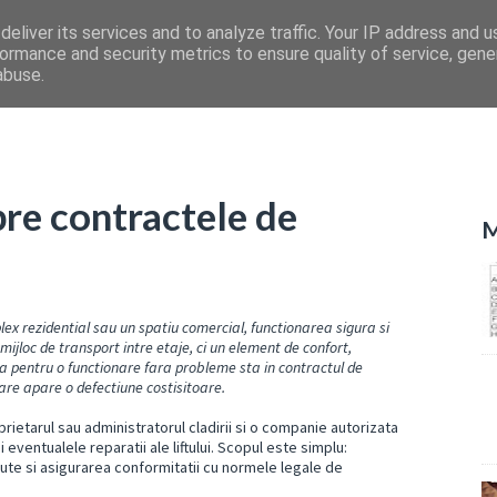
eliver its services and to analyze traffic. Your IP address and 
ormance and security metrics to ensure quality of service, gen
abuse.
pre contractele de
M
lex rezidential sau un spatiu comercial, functionarea sigura si
 mijloc de transport intre etaje, ci un element de confort,
ia pentru o functionare fara probleme sta in contractul de
are apare o defectiune costisitoare.
rietarul sau administratorul cladirii si o companie autorizata
 eventualele reparatii ale liftului. Scopul este simplu:
ute si asigurarea conformitatii cu normele legale de