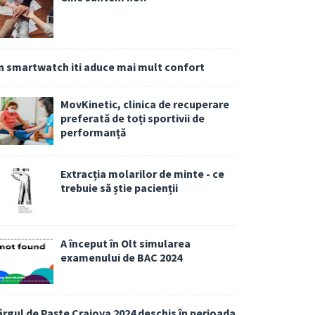
n smartwatch iti aduce mai mult confort
MovKinetic, clinica de recuperare
preferată de toți sportivii de
performanță
Extracția molarilor de minte - ce
trebuie să știe pacienții
A început în Olt simularea
examenului de BAC 2024
ârgul de Paște Craiova 2024 deschis în perioada