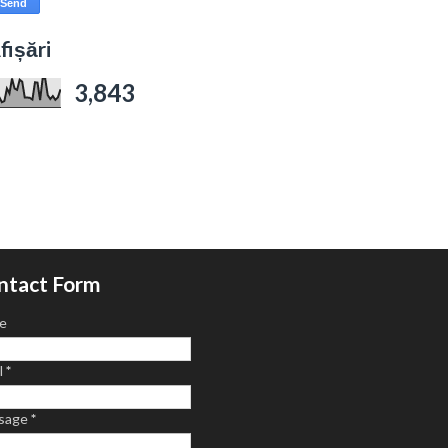
fișări
3,843
ntact Form
e
l
*
sage
*