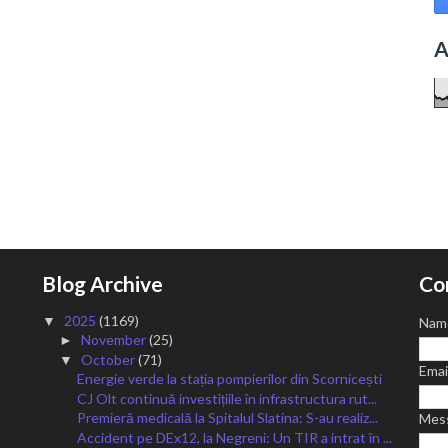
A
Blog Archive
Co
2025
(1169)
▼
Nam
November
(25)
►
October
(71)
▼
Emai
Energie verde la stația pompierilor din Scornicești
CJ Olt continuă investițiile în infrastructura rut...
Premieră medicală la Spitalul Slatina: S-au realiz...
Mes
Accident pe DEx12, la Negreni: Un TIR a intrat în ...