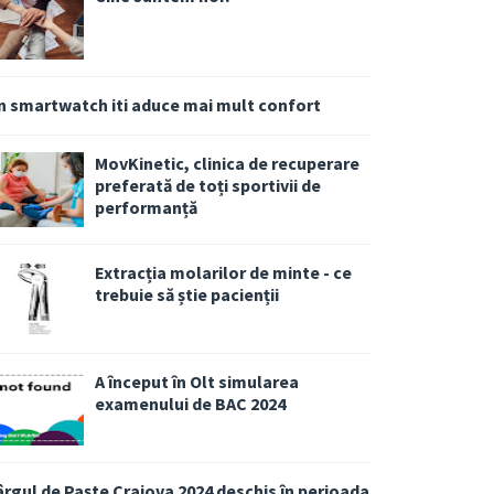
n smartwatch iti aduce mai mult confort
MovKinetic, clinica de recuperare
preferată de toți sportivii de
performanță
Extracția molarilor de minte - ce
trebuie să știe pacienții
A început în Olt simularea
examenului de BAC 2024
ârgul de Paște Craiova 2024 deschis în perioada