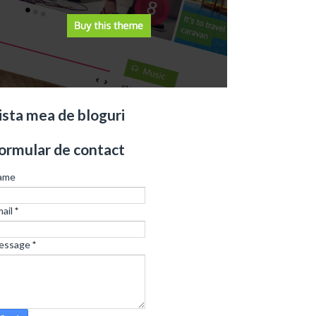
ista mea de bloguri
ormular de contact
ame
ail
*
essage
*