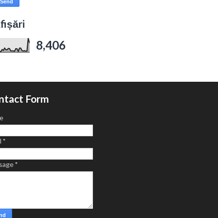
fișări
8,406
ntact Form
e
l
*
sage
*