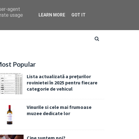
user-agent
erate usage
LEARN MORE
GOT IT
ost Popular
Lista actualizată a prețurilor
rovinietei în 2025 pentru fiecare
categorie de vehicul
Vinurile si cele mai frumoase
muzee dedicate lor
Cine suntem noi?