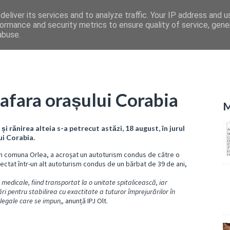
eliver its services and to analyze traffic. Your IP address and 
ormance and security metrics to ensure quality of service, gen
abuse.
fara orașului Corabia
M
i rănirea alteia s-a petrecut astăzi, 18 august, în jurul
ui Corabia.
in comuna Orlea, a acroșat un autoturism condus de către o
iectat într-un alt autoturism condus de un bărbat de 39 de ani,
i medicale, fiind transportat la o unitate spitalicească, iar
ri pentru stabilirea cu exactitate a tuturor împrejurărilor în
legale care se impun,,
anunță IPJ Olt.