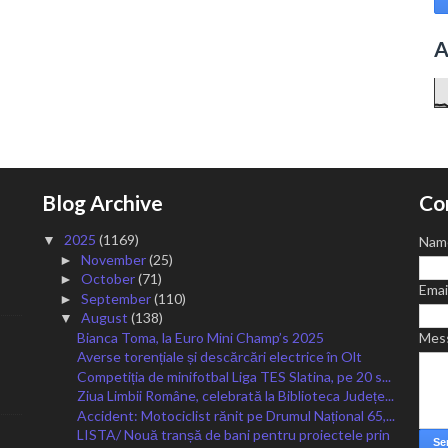
A
Blog Archive
Co
2025
(1169)
▼
Nam
November
(25)
►
October
(71)
►
Emai
September
(110)
►
August
(138)
▼
Bianca Toma, la Euro Mini Champ’s 2025
Mes
Averse torențiale și descărcări electrice în Olt
Competiția de minifotbal Liga TES Slatina, pe 20 s...
Ziua Limbii Române, celebrată la Biblioteca Județe...
Accident: Motociclist rănit pe Drumul Național 65,...
LISTA/ Nouă tranșă de bani pentru proiectele prin