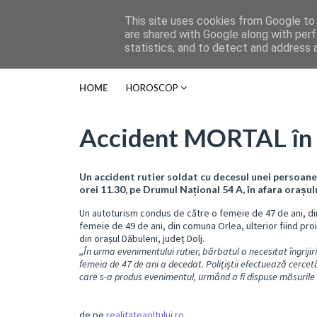
This site uses cookies from Google to d
are shared with Google along with perf
statistics, and to detect and address 
HOME
HOROSCOP
Accident MORTAL în a
Un accident rutier soldat cu decesul unei persoane ș
orei 11.30, pe Drumul Național 54 A, în afara orașul
Un autoturism condus de către o femeie de 47 de ani, d
femeie de 49 de ani, din comuna Orlea, ulterior fiind pro
din orașul Dăbuleni, județ Dolj.
,,În urma evenimentului rutier, bărbatul a necesitat îngrijir
femeia de 47 de ani a decedat. Polițiștii efectuează cercetă
care s-a produs evenimentul, urmând a fi dispuse măsurile 
de pe
realitateaoltului.ro