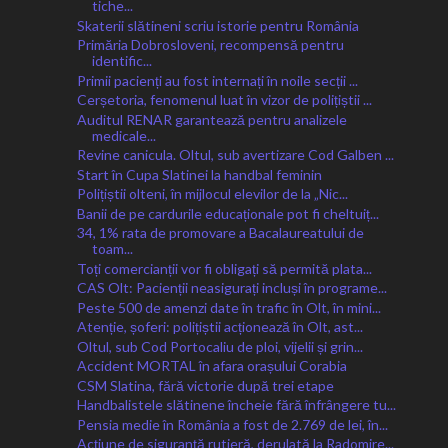
tiche...
Skaterii slătineni scriu istorie pentru România
Primăria Dobrosloveni, recompensă pentru
identific...
Primii pacienți au fost internați în noile secții ...
Cerșetoria, fenomenul luat în vizor de polițiștii ...
Auditul RENAR garantează pentru analizele
medicale...
Revine canicula. Oltul, sub avertizare Cod Galben ...
Start în Cupa Slatinei la handbal feminin
Polițiștii olteni, în mijlocul elevilor de la „Nic...
Banii de pe cardurile educaționale pot fi cheltuiț...
34, 1% rata de promovare a Bacalaureatului de
toam...
Toți comercianții vor fi obligați să permită plata...
CAS Olt: Pacienții neasigurați incluși în programe...
Peste 500 de amenzi date în trafic în Olt, în mini...
Atenție, șoferi: polițiștii acționează în Olt, ast...
Oltul, sub Cod Portocaliu de ploi, vijelii și grin...
Accident MORTAL în afara orașului Corabia
CSM Slatina, fără victorie după trei etape
Handbalistele slătinene încheie fără înfrângere tu...
Pensia medie în România a fost de 2.769 de lei, în...
Acțiune de siguranță rutieră, derulată la Radomire...