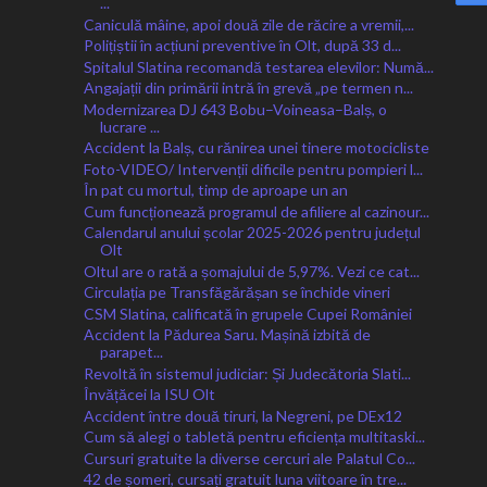
...
Caniculă mâine, apoi două zile de răcire a vremii,...
Polițiștii în acțiuni preventive în Olt, după 33 d...
Spitalul Slatina recomandă testarea elevilor: Numă...
Angajații din primării intră în grevă „pe termen n...
Modernizarea DJ 643 Bobu–Voineasa–Balș, o
lucrare ...
Accident la Balș, cu rănirea unei tinere motocicliste
Foto-VIDEO/ Intervenții dificile pentru pompieri l...
În pat cu mortul, timp de aproape un an
Cum funcționează programul de afiliere al cazinour...
Calendarul anului școlar 2025-2026 pentru județul
Olt
Oltul are o rată a șomajului de 5,97%. Vezi ce cat...
Circulația pe Transfăgărășan se închide vineri
CSM Slatina, calificată în grupele Cupei României
Accident la Pădurea Saru. Mașină izbită de
parapet...
Revoltă în sistemul judiciar: Și Judecătoria Slati...
Învățăcei la ISU Olt
Accident între două tiruri, la Negreni, pe DEx12
Cum să alegi o tabletă pentru eficiența multitaski...
Cursuri gratuite la diverse cercuri ale Palatul Co...
42 de șomeri, cursați gratuit luna viitoare în tre...