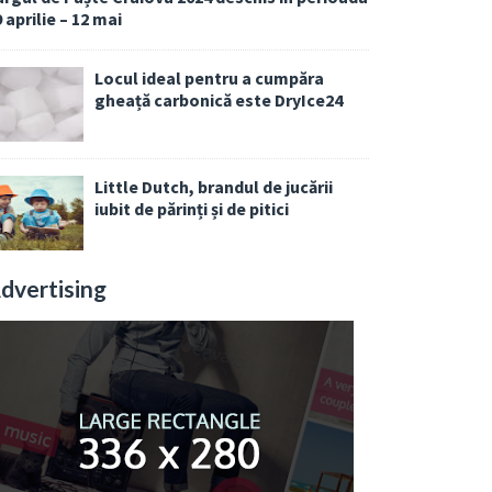
 aprilie – 12 mai
Locul ideal pentru a cumpăra
gheață carbonică este DryIce24
Little Dutch, brandul de jucării
iubit de părinți și de pitici
dvertising