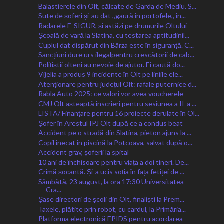
Balastierele din Olt, călcate de Garda de Mediu. S...
Sute de șoferi și-au dat ,,gaură în portofele,, în...
Radarele E-SIGUR, și astăzi pe drumurile Oltului
Școală de vară la Slatina, cu testarea aptitudinil...
Cuplul dat dispărut din Bârza este în siguranță. C...
Sancțiuni dure urs ilegalpentru crescătorii de cab...
Polițiștii olteni au nevoie de ajutor. Ei caută do...
Vijelia a produs 9 incidente în Olt pe liniile ele...
Atenționare pentru județul Olt: rafale puternice d...
Rabla Auto 2025: ce valori vor avea voucherele
CMJ Olt așteaptă înscrieri pentru sesiunea a II-a ...
LISTA/ Finanțare pentru 16 proiecte derulate în Ol...
Șofer în Arestul IPJ Olt după ce a condus beat
Accident pe o stradă din Slatina, pieton ajuns la ...
Copil înecat în piscină la Potcoava, salvat după o...
Accident grav, șoferii la spital
10 ani de închisoare pentru viața a doi tineri. De...
Crimă șocantă. Și-a ucis soția în fața fetiței de ...
Sâmbătă, 23 august, la ora 17:30 Universitatea
Cra...
Șase directori de școli din Olt, finaliști la Prem...
Taxele, plătite prin robot, cu cardul, la Primăria...
Platforma electronică EPIDS pentru acordarea