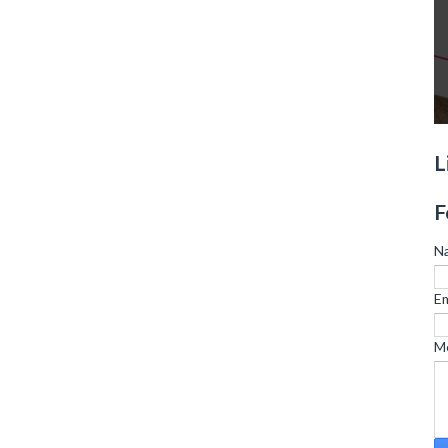
L
F
N
Em
M