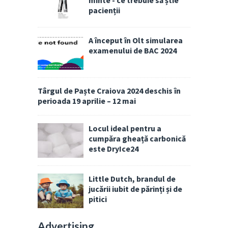
minte - ce trebuie să știe
pacienții
A început în Olt simularea
examenului de BAC 2024
Târgul de Paște Craiova 2024 deschis în
perioada 19 aprilie – 12 mai
Locul ideal pentru a
cumpăra gheață carbonică
este DryIce24
Little Dutch, brandul de
jucării iubit de părinți și de
pitici
Advertising