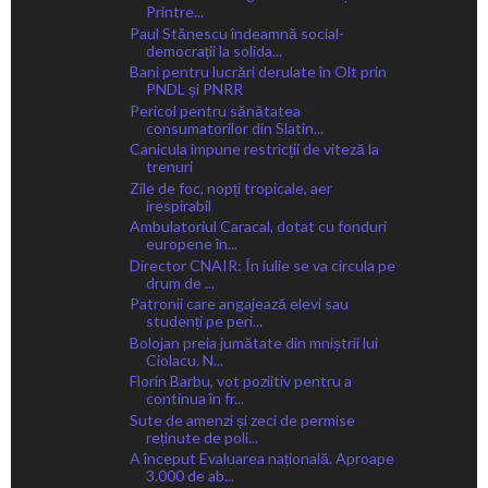
Printre...
Paul Stănescu îndeamnă social-
democrații la solida...
Bani pentru lucrări derulate în Olt prin
PNDL și PNRR
Pericol pentru sănătatea
consumatorilor din Slatin...
Canicula impune restricții de viteză la
trenuri
Zile de foc, nopți tropicale, aer
irespirabil
Ambulatoriul Caracal, dotat cu fonduri
europene în...
Director CNAIR: În iulie se va circula pe
drum de ...
Patronii care angajează elevi sau
studenți pe peri...
Bolojan preia jumătate din mniștrii lui
Ciolacu. N...
Florin Barbu, vot poziitiv pentru a
continua în fr...
Sute de amenzi și zeci de permise
reținute de poli...
A început Evaluarea națională. Aproape
3.000 de ab...