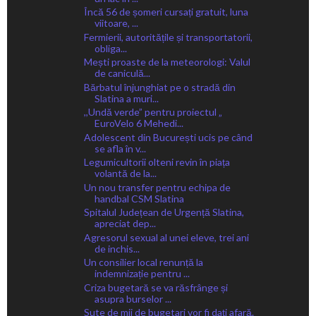
Încă 56 de șomeri cursați gratuit, luna
viitoare, ...
Fermierii, autoritățile și transportatorii,
obliga...
Mești proaste de la meteorologi: Valul
de caniculă...
Bărbatul înjunghiat pe o stradă din
Slatina a muri...
,,Undă verde” pentru proiectul „
EuroVelo 6 Mehedi...
Adolescent din București ucis pe când
se afla în v...
Legumicultorii olteni revin în piața
volantă de la...
Un nou transfer pentru echipa de
handbal CSM Slatina
Spitalul Județean de Urgență Slatina,
apreciat dep...
Agresorul sexual al unei eleve, trei ani
de inchis...
Un consilier local renunță la
indemnizație pentru ...
Criza bugetară se va răsfrânge și
asupra burselor ...
Sute de mii de bugetari vor fi dați afară.