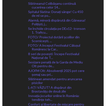
Slătineanul Colibășanu continuă
cucerirea celor 14...
Spitalul Slatina: Donați sânge! Cu 450
de ml se po...
Alarmă, minoră dispărută din Găneasa!
Polițiști, j...
Se închide circulația pe DEx12- tronson
1. Traficu...
FOTO/ Proiectul dotării școlilor din
Scornicești, ...
FOTO/ A început Festivalul Călușul
Românesc la Car...
8 seri de povești: Începe Festivalul
Național de T...
Sesizare penală de la Garda de Mediu
Olt pentru de...
AJOFM Olt: Absolvenții 2025 pot cere
șomaj sau pri...
Slătinean amendat pentru aruncarea
pisicilor
L-AȚI VĂZUT? A dispărut din
Brastavățu de două zile
Inovația jocurilor online în România:
tendințe teh...
Confort și libertate de mișcare pentru