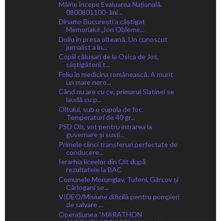
Mâine începe Evaluarea Națională.
0800801100- lini...
Dinamo București a câștigat
Memorialul „Ion Obleme...
Doliu în presa olteană. Un cunoscut
jurnalist a în...
Copiii călușari de la Osica de Jos,
câștigătorii t...
Foliu în medicina românească. A murit
un mare nero...
Când nu are cu ce, primarul Slatinei se
laudă cu p...
Oltulul, sub o cupola de foc.
Temperaturi de 40 gr...
PSD Olt, vot pentru intrarea la
guvernare și susți...
Primele ciinci transferuri perfectate de
conducere...
Ierarhia liceelor din Olt după
rezultatele la BAC
Comunele Morunglav, Tufeni, Gârcov și
Cârlogani se...
VIDEO/Misiune dificilă pentru pompieri
de salvare ...
Operațiunea “MARATHON