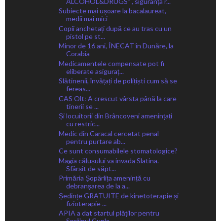
ALCOHOL&DRUGS” , siguranța r...
Subiecte mai ușoare la bacalaureat,
medii mai mici
Copii anchetați după ce au tras cu un
pistol pe st...
Minor de 16 ani, ÎNECAT în Dunăre, la
Corabia
Medicamentele compensate pot fi
eliberate asiguraț...
Slătinenii, învățați de polițiști cum să se
fereas...
CAS Olt: A crescut vârsta până la care
tinerii se ...
Și locuitorii din Brâncoveni amenințați
cu restric...
Medic din Caracal cercetat penal
pentru purtare ab...
Ce sunt consumabilele stomatologice?
Magia călușului va invada Slatina.
Sfârșit de săpt...
Primăria Șopârlița amenință cu
debranșarea de la a...
Ședințe GRATUITE de kinetoterapie și
fizioterapie ...
APIA a dat startul plăților pentru
Sprijinul Cupla...