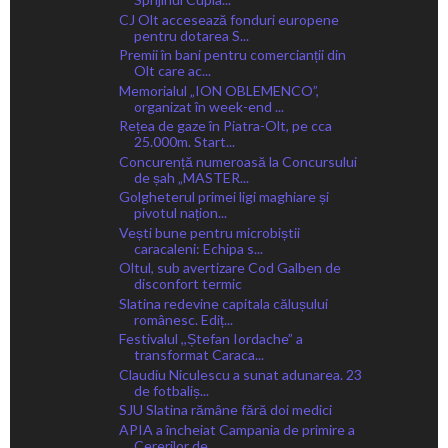
CJ Olt accesează fonduri europene
pentru dotarea S...
Premii în bani pentru comercianții din
Olt care ac...
Memorialul „ION OBLEMENCO”,
organizat în week-end ...
Rețea de gaze în Piatra-Olt, pe cca
25.000m. Start...
Concurență numeroasă la Concursului
de șah „MASTER...
Golgheterul primei ligi maghiare și
pivotul națion...
Vești bune pentru microbiștii
caracaleni: Echipa s...
Oltul, sub avertizare Cod Galben de
disconfort termic
Slatina redevine capitala călușului
românesc. Ediț...
Festivalul ,,Ștefan Iordache” a
transformat Caraca...
Claudiu Niculescu a sunat adunarea. 23
de fotbaliș...
SJU Slatina rămâne fără doi medici
APIA a încheiat Campania de primire a
Cererilor de...