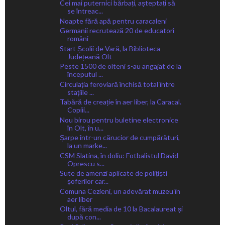
Cei mai puternici bărbați, așteptați să
se întreac...
Noapte fără apă pentru caracaleni
Germanii recrutează 20 de educatori
români
Start Școlii de Vară, la Biblioteca
Județeană Olt
Peste 1500 de olteni s-au angajat de la
începutul ...
Circulația feroviară închisă total între
stațiile ...
Tabără de creație în aer liber, la Caracal.
Copiii...
Nou birou pentru buletine electronice
în Olt, în u...
Șarpe într-un cărucior de cumpărături,
la un marke...
CSM Slatina, în doliu: Fotbalistul David
Oprescu s...
Sute de amenzi aplicate de polițiști
șoferilor car...
Comuna Cezieni, un adevărat muzeu în
aer liber
Oltul, fără media de 10 la Bacalaureat și
după con...