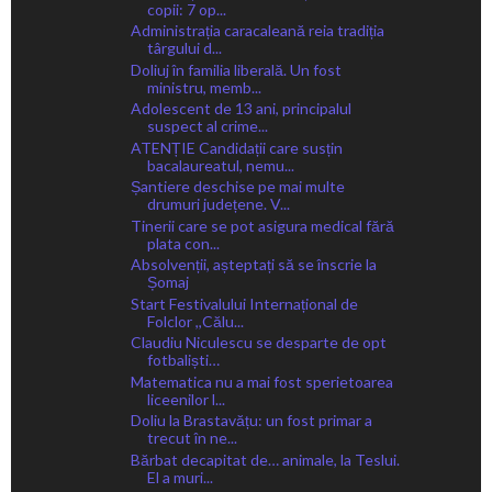
copii: 7 op...
Administrația caracaleană reia tradiția
târgului d...
Doliuj în familia liberală. Un fost
ministru, memb...
Adolescent de 13 ani, principalul
suspect al crime...
ATENȚIE Candidații care susțin
bacalaureatul, nemu...
Șantiere deschise pe mai multe
drumuri județene. V...
Tinerii care se pot asigura medical fără
plata con...
Absolvenții, așteptați să se înscrie la
Șomaj
Start Festivalului Internațional de
Folclor ,,Călu...
Claudiu Niculescu se desparte de opt
fotbaliști…
Matematica nu a mai fost sperietoarea
liceenilor l...
Doliu la Brastavățu: un fost primar a
trecut în ne...
Bărbat decapitat de… animale, la Teslui.
El a muri...