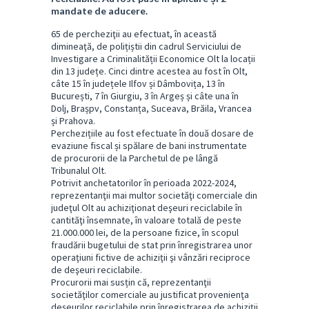
mandate de aducere.
65 de percheziţii au efectuat, în această
dimineaţă, de polițiștii din cadrul Serviciului de
Investigare a Criminalității Economice Olt la locații
din 13 județe. Cinci dintre acestea au fost în Olt,
câte 15 în județele Ilfov și Dâmbovița, 13 în
București, 7 în Giurgiu, 3 în Argeș și câte una în
Dolj, Brașpv, Constanța, Suceava, Brăila, Vrancea
și Prahova.
Perchezițiile au fost efectuate în două dosare de
evaziune fiscal și spălare de bani instrumentate
de procurorii de la Parchetul de pe lângă
Tribunalul Olt.
Potrivit anchetatorilor în perioada 2022-2024,
reprezentanţii mai multor societăţi comerciale din
judeţul Olt au achiziţionat deşeuri reciclabile în
cantităţi însemnate, în valoare totală de peste
21.000.000 lei, de la persoane fizice, în scopul
fraudării bugetului de stat prin înregistrarea unor
operaţiuni fictive de achiziţii şi vânzări reciproce
de deşeuri reciclabile.
Procurorii mai susțin că, reprezentanţii
societăţilor comerciale au justificat provenienţa
deşeurilor reciclabile prin înregistrarea de achiziţii