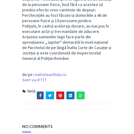
de la persoane fizice, însă fără ca acestea să
predea efectiv vreo cantitate de deşeuri.
Perchezițiile au fost făcute la domiciliile a 46 de
persoane fizice și 19 persoane juridice.
Polițiștii, în cadrul acelorași dosare, au mai pus în
executare astzi și trei mandate de aducere.
Acțiunea oamenilor legii face parte din
opreațiunea ,,Jupiter" demarată la nivel național
de Parchetul de pe lângă Înalta Curte de Casație și
Justiție și este coordonată de Inspectoratul
General al Poliției Române.
de pe
realitateaoltului.ro
Sent via IFTTT
TAGS
NO COMMENTS