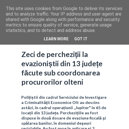
This site uses cookies from Google to deliver its services
and to analyze traffic. Your IP address and user-agent are
shared with Google along with performance and security
metrics to ensure quality of service, generate usage
statistics, and to detect and address abuse.
LEARN MORE
GOT IT
Zeci de percheziții la
evazioniștii din 13 județe
făcute sub coordonarea
procurorilor olteni
Polițiștii din cadrul Serviciului de Investigare
a Criminalității Economice Olt au descins
astăzi, în cadrul operațiunii ,,Jupiter" în 65 de
locații din 13 județe. Perchezițiile au fost
dispuse în două dosare de evaziune fiscală şi
spălarea banilor, în domeniul deşeuri
reciclabile. Au fost puse în aplicare și 2