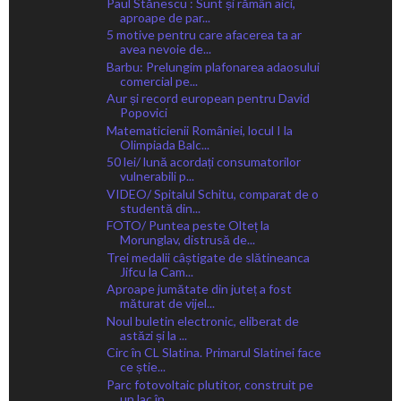
Paul Stănescu : Sunt și rămân aici,
aproape de par...
5 motive pentru care afacerea ta ar
avea nevoie de...
Barbu: Prelungim plafonarea adaosului
comercial pe...
Aur și record european pentru David
Popovici
Matematicienii României, locul I la
Olimpiada Balc...
50 lei/ lună acordați consumatorilor
vulnerabili p...
VIDEO/ Spitalul Schitu, comparat de o
studentă din...
FOTO/ Puntea peste Olteț la
Morunglav, distrusă de...
Trei medalii câștigate de slătineanca
Jifcu la Cam...
Aproape jumătate din juteț a fost
măturat de vijel...
Noul buletin electronic, eliberat de
astăzi și la ...
Circ în CL Slatina. Primarul Slatinei face
ce știe...
Parc fotovoltaic plutitor, construit pe
un lac în ...