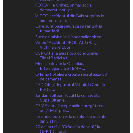
FOTO/ Ilie Chitez, primar social-
democrat, noul pr...
VIDEO accidentul din Balș surprins în
momentul imp...
Care sunt pașii siguri ca să renunți la
fumat fără...
Sute de misiuni ale jandarmilor olteni
Video/ Accident MORTAL la Balș.
Victima are 10 ani
USR Olt și-a ales noua conducere.
Fănel Bădici a f...
Medalie de aur la Olimpiada
Internațională STEM – ...
O firmă hotelieră croată recrutează 30
de camerist...
TSD Olt și deputatul Mihuți, la Consiliul
Politic ...
Jandarm oltean, locul I la competiția
Cupa Oltenie...
CSM Slatina începe mâine pregătirea
pe „1 Mai” pen...
Incendiu puternic la un bloc de ocuințe
din Slatin...
20 de locuri la ”Grădinița de vară”, la
GPP 1 Caracal