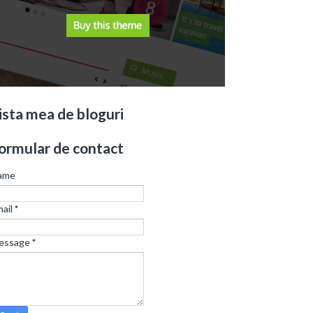
ista mea de bloguri
ormular de contact
ame
ail
*
essage
*