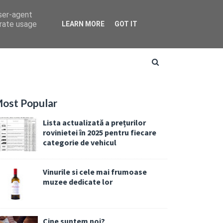
user-agent
erate usage
LEARN MORE
GOT IT
ost Popular
Lista actualizată a prețurilor
rovinietei în 2025 pentru fiecare
categorie de vehicul
Vinurile si cele mai frumoase
muzee dedicate lor
Cine suntem noi?