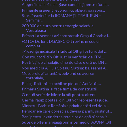
Alegeri locale, 4 mai: Șase candidați pentru funcț...
Primăriile și agenții economici, obligați să rapor...
Start înscrierilor la ROMANAȚI TRAIL RUN –
Semimar...
200.000 de euro pentru energie solară la
Verguleasa
Primarul a semnat azi contractul: Orașul Corabia î...
FOTO/ De luni, DGASPC Olt revine în sediul
complet...
„Prezențe muzicale în județul Olt și fostul județ ...
Constructorii din Olt, luați la verificări de ITM....
Restricții de circulație timp de câte o oră pe DN ...
Nou medic la ATI, la Spitalul Slatina: bălșeanul A...
Meteorologii anunță week-end cu averse
torențiale,...
Polițiștii olteni, cu ochii pe pietoni. Activități...
Primăria Slatina-și face firmă de construcții
O nouă serie de bilete la băi pentru olteni
Cei mai rapizi poștași din Olt vor reprezenta jude...
Ministrul Barbu: România a primit astăzi cel de-al...
Persoanele care doresc să devină părinți, susținut...
Bani pentru extinderea rețelelor de apă și canaliz...
Sute de olteni, angajați prin intermediul AJOFM Olt