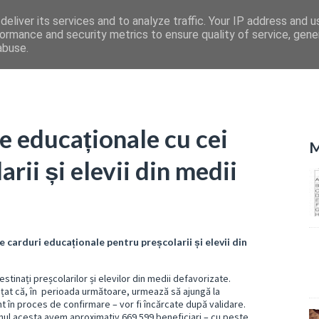
eliver its services and to analyze traffic. Your IP address and 
ormance and security metrics to ensure quality of service, gen
abuse.
e educaționale cu cei
M
rii și elevii din medii
e carduri educaționale pentru preșcolarii și elevii din
estinați preșcolarilor și elevilor din medii defavorizate.
unțat că, în perioada următoare, urmează să ajungă la
nt în proces de confirmare – vor fi încărcate după validare.
Anul acesta avem aproximativ 669.599 beneficiari – cu peste