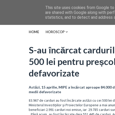
This site uses cookies from Google to d
are shared with Google along with perf
statistics, and to detect and address 
HOME
HOROSCOP
S-au încărcat carduril
500 lei pentru preșcola
defavorizate
Astăzi, 15 aprilie, MIPE a încărcat aproape 84.000 d
medii defavorizate
83.967 de carduri au fost încărcate astăzi cu cei 500 lei d
Ministerul Investițiilor și Proiectelor Europene a mai an
beneficiari 2.991 carduri noi emise, iar 29.785 carduri su
,,Până acum, au fost încărcate deja 551.445 de carduri. 