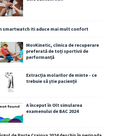
n smartwatch iti aduce mai mult confort
MovKinetic, clinica de recuperare
preferată de toți sportivii de
performanță
Extracția molarilor de minte - ce
trebuie să știe pacienții
A început în Olt simularea
examenului de BAC 2024
ârgul de Paște Craiova 2024 deschis în perioada