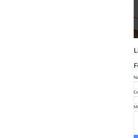
L
F
N
Em
M