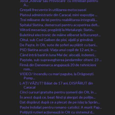
Jocul „Adevăr sau Provocare” cu Întrebări pentru
A...
Greșeli frecvente în utilizarea motocoasei
Platoul administrativ din Caracal, mini-expoziție ...
Trei milioane de lei pentru reabilitarea integrală...
Spitalul Slatina, demersuri pentru acoperirea defi...
Viitorii meseriași, pregătiți la Metalurgic Slatin...
Buletinul electronic de mâine eliberat la Bucureșt...
Oltul, sub Cod Galben de ploi, vijelii și grindină
De Paște, în Olt, sute de șoferi au plătit cu bani...
PSD Slatina acuză: Viața unui copil de 12 ani, în ...
Când intră banii în luna Mai de: alocații, indemni...
Paștele, sub supravegherea jandarmilor olteni: 23 ...
Firmă din Danemarca angajează 20 de tehnicieni
rom...
VIDEO/ Incendiu cu mari pagube, la Drăgoești.
Pomp...
L-AȚI VĂZUT? Băiat de 17 ani, DISPĂRUT din
Caracal
Cinci cursuri gratuite pentru șomerii din Olt, în ...
În arest după ce, beat fiind și alergat de poliție...
Dat dispărut după ce a plecat de pe islaz la Sprân...
Paște îndoliat pentru romano-catolici: A murit Pap...
Polițiștii rutieri acționează în Olt cu sistemul d...