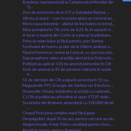
România, reprezentată la Campionatul Mondial din
Q...
Zeci de asistente de la ATI a Spitalului Slatina, ...
Vârsta și auzul – cum te poate ajuta un control au...
Motocoasa benzină – aliatul de încredere în întreț...
Rata şomajului în Olt este de 6,21 %, în ușoară cr...
A furat o mașină din Corbu și a plecat la plimbare...
Prins la volan băut și fără permis, prin Slatina
Festivalul de teatru școlar de la Văleni, amânat o...
Flautul Fermecat revine la Caracal, cu spectacolul...
Supraveghere video și poliția alertată la Dobroslo...
Polițiștii au aplicat 150 de amenzi pietonilor în Olt
Sute de amenzi și 41 de permise reținute în week-
e...
51 de dentiști din Olt asigură servicii prin 15 ca...
Magazinele PPC Energie din Slatina vor fi închise ...
Drumurile Oltului, împânzite și astăzi cu radarele...
CJ Olt și poliția iau atitudine și spun STOP viole...
Societate din Brebeni, amendată cu 100.000 de lei
...
Orașul Potcoava române marți fără gaze
Despăgubiri, după 35 de ani, pentru cei care au de...
Alegeri locale, 4 mai: Patru candidați pentru func...
Rezultat istoric pentru România!