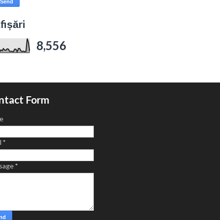
fișări
8,556
ntact Form
e
l
*
sage
*