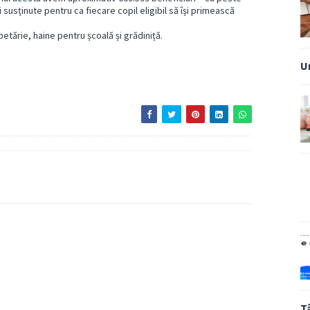
 susținute pentru ca fiecare copil eligibil să își primească
petărie, haine pentru școală și grădiniță.
U
T