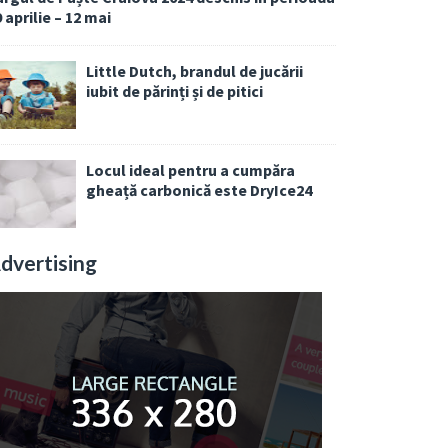
 aprilie – 12 mai
Little Dutch, brandul de jucării
iubit de părinți și de pitici
Locul ideal pentru a cumpăra
gheață carbonică este DryIce24
dvertising