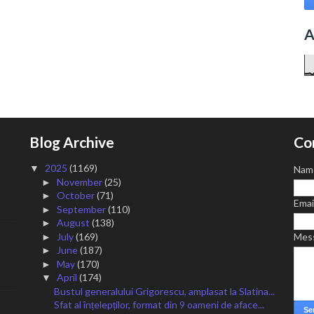
A
Blog Archive
Co
2025
(1169)
▼
Nam
November
(25)
►
October
(71)
►
Emai
September
(110)
►
August
(138)
►
July
(169)
Mes
►
June
(187)
►
May
(170)
►
April
(174)
▼
Bustul generalului Grigorescu, amplasat la Slatina...
Sfat al înțelepților, format din 9 oameni de aface...