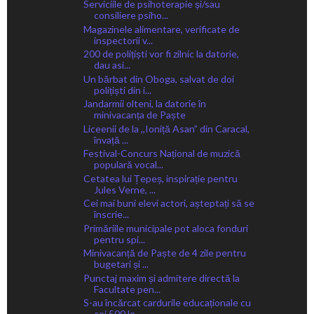
Serviciile de psihoterapie și/sau
consiliere psiho...
Magazinele alimentare, verificate de
inspectorii v...
200 de polițiști vor fi zilnic la datorie,
dau asi...
Un bărbat din Oboga, salvat de doi
polițiști din i...
Jandarmii olteni, la datorie în
minivacanța de Paște
Liceenii de la ,,Ioniță Asan” din Caracal,
învață ...
Festival-Concurs Național de muzică
populară vocal...
Cetatea lui Țepeș, inspirație pentru
Jules Verne, ...
Cei mai buni elevi actori, așteptați să se
înscrie...
Primăriile municipale pot aloca fonduri
pentru spi...
Minivacanță de Paște de 4 zile pentru
bugetari și ...
Punctaj maxim și admitere directă la
Facultate pen...
S-au încărcat cardurile educaționale cu
cei 500 le...