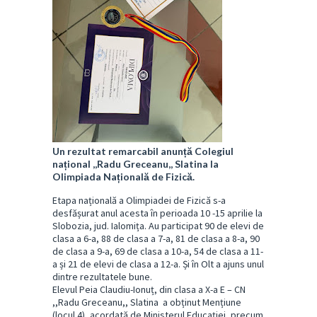
Un rezultat remarcabil anunță Colegiul
național ,,Radu Greceanu,, Slatina la
Olimpiada Națională de Fizică.
Etapa națională a Olimpiadei de Fizică s-a
desfășurat anul acesta în perioada 10 -15 aprilie la
Slobozia, jud. Ialomița. Au participat 90 de elevi de
clasa a 6-a, 88 de clasa a 7-a, 81 de clasa a 8-a, 90
de clasa a 9-a, 69 de clasa a 10-a, 54 de clasa a 11-
a și 21 de elevi de clasa a 12-a. Și în Olt a ajuns unul
dintre rezultatele bune.
Elevul Peia Claudiu-Ionuț, din clasa a X-a E – CN
,,Radu Greceanu,, Slatina a obținut Mențiune
(locul 4), acordată de Ministerul Educației, precum