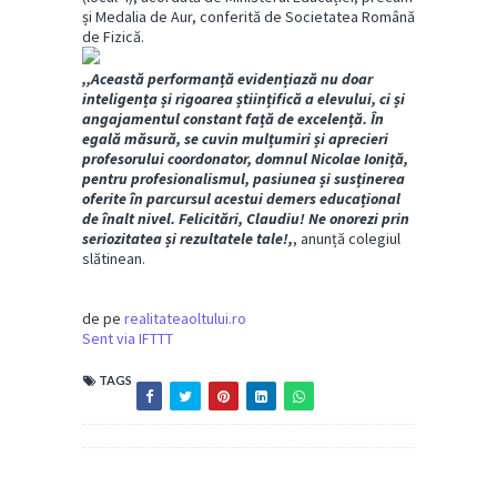
și Medalia de Aur, conferită de Societatea Română
de Fizică.
,,Această performanță evidențiază nu doar
inteligența și rigoarea științifică a elevului, ci și
angajamentul constant față de excelență. În
egală măsură, se cuvin mulțumiri și aprecieri
profesorului coordonator, domnul Nicolae Ioniță,
pentru profesionalismul, pasiunea și susținerea
oferite în parcursul acestui demers educațional
de înalt nivel. Felicitări, Claudiu! Ne onorezi prin
seriozitatea și rezultatele tale!,
, anunță colegiul
slătinean.
de pe
realitateaoltului.ro
Sent via IFTTT
TAGS