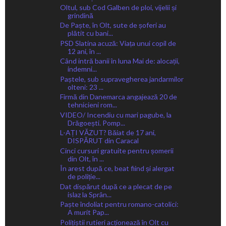
Oltul, sub Cod Galben de ploi, vijelii și
grindină
De Paște, în Olt, sute de șoferi au
plătit cu bani...
PSD Slatina acuză: Viața unui copil de
12 ani, în ...
Când intră banii în luna Mai de: alocații,
indemni...
Paștele, sub supravegherea jandarmilor
olteni: 23 ...
Firmă din Danemarca angajează 20 de
tehnicieni rom...
VIDEO/ Incendiu cu mari pagube, la
Drăgoești. Pomp...
L-AȚI VĂZUT? Băiat de 17 ani,
DISPĂRUT din Caracal
Cinci cursuri gratuite pentru șomerii
din Olt, în ...
În arest după ce, beat fiind și alergat
de poliție...
Dat dispărut după ce a plecat de pe
islaz la Sprân...
Paște îndoliat pentru romano-catolici:
A murit Pap...
Polițiștii rutieri acționează în Olt cu