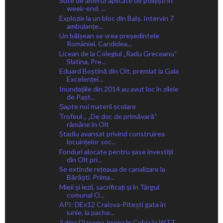
Sute de amenzi aplicate de polițiști în
week-end. ...
Explozie la un bloc din Balș. Intervin 7
ambulanțe...
Un bălșean se vrea președintele
României. Candidea...
Licean de la Colegiul „Radu Greceanu”
Slatina, Pre...
Eduard Boștină din Olt, premiat la Gala
Excelenței...
Inundațiile din 2014 au avut loc în zilele
de Pașt...
Șapte noi materii școlare
Trofeul ,, „De dor, de primăvară”
rămâne în Olt
Stadiu avansat privind construirea
locuințelor soc...
Fonduri alocate pentru șase investiții
din Olt pri...
Se extinde rețeaua de canalizare la
Bărăști. Prima...
Mieii și iezii, sacrificați și în Târgul
comunal O...
API: DEx12 Craiova-Pitești gata în
iunie, la pache...
Adina Diaconu, bronz în Cehia la WTT