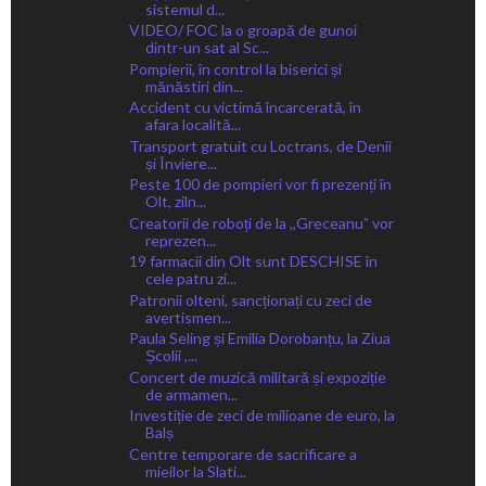
sistemul d...
VIDEO/ FOC la o groapă de gunoi
dintr-un sat al Sc...
Pompierii, în control la biserici și
mănăstiri din...
Accident cu victimă încarcerată, în
afara localită...
Transport gratuit cu Loctrans, de Denii
și Înviere...
Peste 100 de pompieri vor fi prezenți în
Olt, ziln...
Creatorii de roboți de la ,,Greceanuˮ vor
reprezen...
19 farmacii din Olt sunt DESCHISE în
cele patru zi...
Patronii olteni, sancționați cu zeci de
avertismen...
Paula Seling și Emilia Dorobanțu, la Ziua
Școlii ,...
Concert de muzică militară și expoziție
de armamen...
Investiție de zeci de milioane de euro, la
Balș
Centre temporare de sacrificare a
mieilor la Slati...