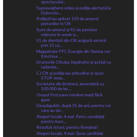
spectacolul...
Supraveghere video și poliția alertată la
Dobroslo...
Polițiștii au aplicat 150 de amenzi
pietonilor în Olt
Sute de amenzi și 41 de permise
reținute în week-e...
51 de dentiști din Olt asigură servicii
prin 15 ca...
Magazinele PPC Energie din Slatina vor
fi închise ...
Drumurile Oltului, împânzite și astăzi cu
radarele...
CJ Olt și poliția iau atitudine și spun
STOP viole...
Societate din Brebeni, amendată cu
100.000 de lei ...
Orașul Potcoava române marți fără
gaze
Despăgubiri, după 35 de ani, pentru cei
care au de...
Alegeri locale, 4 mai: Patru candidați
pentru func...
Rezultat istoric pentru România!
Alegeri locale, 4 mai: Șase candidați