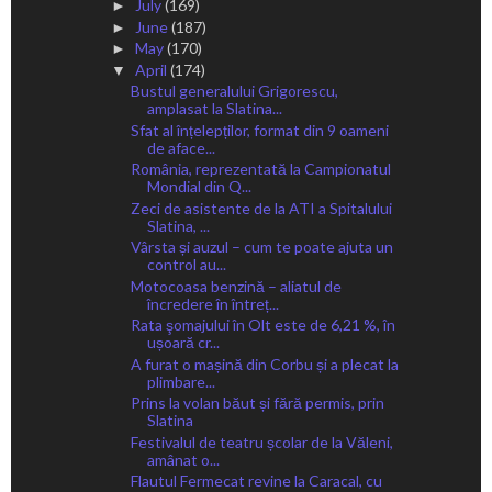
July
(169)
►
June
(187)
►
May
(170)
►
April
(174)
▼
Bustul generalului Grigorescu,
amplasat la Slatina...
Sfat al înțelepților, format din 9 oameni
de aface...
România, reprezentată la Campionatul
Mondial din Q...
Zeci de asistente de la ATI a Spitalului
Slatina, ...
Vârsta și auzul – cum te poate ajuta un
control au...
Motocoasa benzină – aliatul de
încredere în întreț...
Rata şomajului în Olt este de 6,21 %, în
ușoară cr...
A furat o mașină din Corbu și a plecat la
plimbare...
Prins la volan băut și fără permis, prin
Slatina
Festivalul de teatru școlar de la Văleni,
amânat o...
Flautul Fermecat revine la Caracal, cu