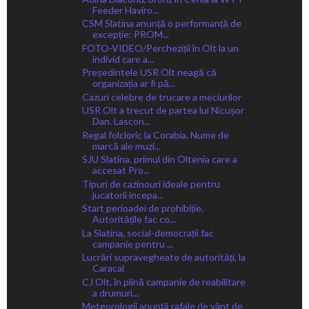
Feeder Haviro...
CSM Slatina anunță o performanță de
excepție: PROM...
FOTO-VIDEO/Percheziții în Olt la un
individ care a...
Președintele USR Olt neagă că
organizația ar fi pă...
Cazuri celebre de trucare a meciurilor
USR Olt a trecut de partea lui Nicușor
Dan. Lascon...
Regal folcloric la Corabia. Nume de
marcă ale muzi...
SJU Slatina, primul din Oltenia care a
accesat Pro...
Tipuri de cazinouri ideale pentru
jucatorii incepa...
Start perioadei de prohibiție.
Autoritățile fac co...
La Slatina, social-democrații fac
campanie pentru ...
Lucrări supravegheate de autorități, la
Caracal
CJ Olt, în plină campanie de reabilitare
a drumuri...
Meteorologii anunță rafale de vânt de