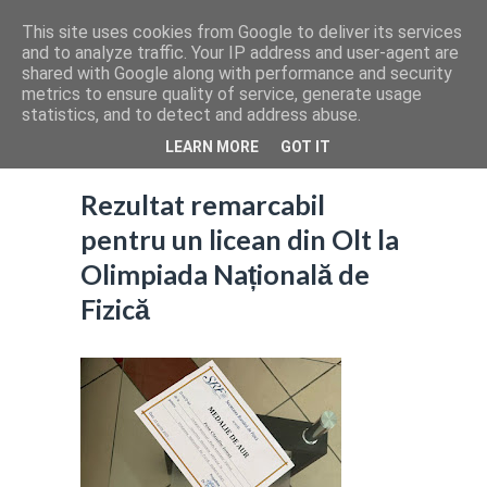
This site uses cookies from Google to deliver its services
and to analyze traffic. Your IP address and user-agent are
shared with Google along with performance and security
metrics to ensure quality of service, generate usage
statistics, and to detect and address abuse.
LEARN MORE
GOT IT
Rezultat remarcabil
pentru un licean din Olt la
Olimpiada Națională de
Fizică