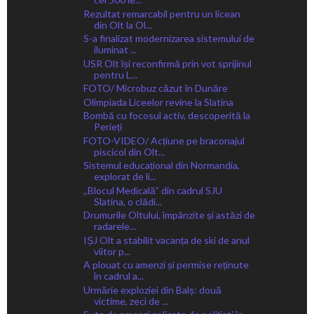
Rezultat remarcabil pentru un licean
din Olt la Ol...
S-a finalizat modernizarea sistemului de
iluminat ...
USR Olt își reconfirmă prin vot sprijinul
pentru L...
FOTO/ Microbuz căzut în Dunăre
Olimpiada Liceelor revine la Slatina
Bombă cu focosul activ, descoperită la
Perieți
FOTO-VIDEO/ Acțiune pe braconajul
piscicol din Olt...
Sistemul educațional din Normandia,
explorat de li...
,,Blocul Medicală” din cadrul SJU
Slatina, o clădi...
Drumurile Oltului, împânzite și astăzi de
radarele...
IȘJ Olt a stabilit vacanța de ski de anul
viitor p...
A plouat cu amenzi și permise reținute
în cadrul a...
Urmărie exploziei din Balș: două
victime, zeci de ...