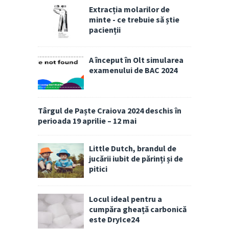
Extracția molarilor de
minte - ce trebuie să știe
pacienții
A început în Olt simularea
examenului de BAC 2024
Târgul de Paște Craiova 2024 deschis în
perioada 19 aprilie – 12 mai
Little Dutch, brandul de
jucării iubit de părinți și de
pitici
Locul ideal pentru a
cumpăra gheață carbonică
este DryIce24