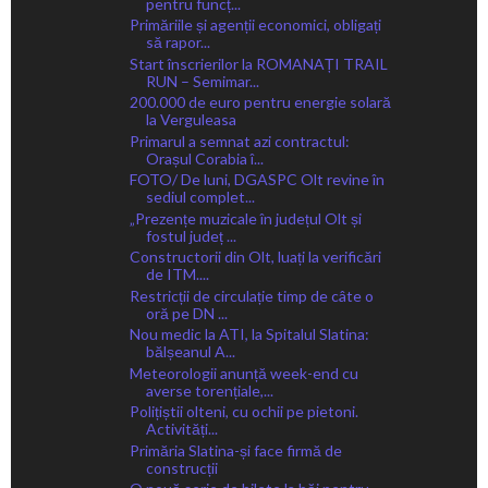
pentru funcț...
Primăriile și agenții economici, obligați
să rapor...
Start înscrierilor la ROMANAȚI TRAIL
RUN – Semimar...
200.000 de euro pentru energie solară
la Verguleasa
Primarul a semnat azi contractul:
Orașul Corabia î...
FOTO/ De luni, DGASPC Olt revine în
sediul complet...
„Prezențe muzicale în județul Olt și
fostul județ ...
Constructorii din Olt, luați la verificări
de ITM....
Restricții de circulație timp de câte o
oră pe DN ...
Nou medic la ATI, la Spitalul Slatina:
bălșeanul A...
Meteorologii anunță week-end cu
averse torențiale,...
Polițiștii olteni, cu ochii pe pietoni.
Activități...
Primăria Slatina-și face firmă de
construcții