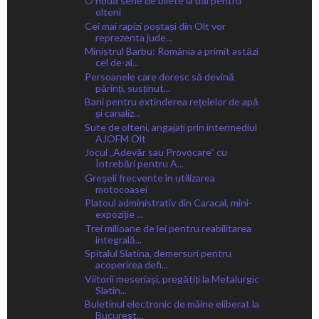
O nouă serie de bilete la băi pentru
olteni
Cei mai rapizi poștași din Olt vor
reprezenta jude...
Ministrul Barbu: România a primit astăzi
cel de-al...
Persoanele care doresc să devină
părinți, susținut...
Bani pentru extinderea rețelelor de apă
și canaliz...
Sute de olteni, angajați prin intermediul
AJOFM Olt
Jocul „Adevăr sau Provocare” cu
Întrebări pentru A...
Greșeli frecvente în utilizarea
motocoasei
Platoul administrativ din Caracal, mini-
expoziție ...
Trei milioane de lei pentru reabilitarea
integrală...
Spitalul Slatina, demersuri pentru
acoperirea defi...
Viitorii meseriași, pregătiți la Metalurgic
Slatin...
Buletinul electronic de mâine eliberat la
Bucureșt...