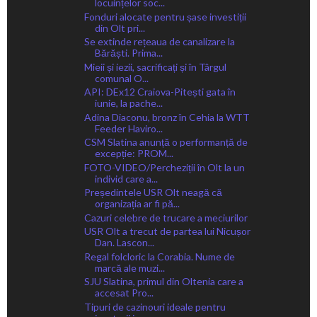
locuințelor soc...
Fonduri alocate pentru șase investiții
din Olt pri...
Se extinde rețeaua de canalizare la
Bărăști. Prima...
Mieii și iezii, sacrificați și în Târgul
comunal O...
API: DEx12 Craiova-Pitești gata în
iunie, la pache...
Adina Diaconu, bronz în Cehia la WTT
Feeder Haviro...
CSM Slatina anunță o performanță de
excepție: PROM...
FOTO-VIDEO/Percheziții în Olt la un
individ care a...
Președintele USR Olt neagă că
organizația ar fi pă...
Cazuri celebre de trucare a meciurilor
USR Olt a trecut de partea lui Nicușor
Dan. Lascon...
Regal folcloric la Corabia. Nume de
marcă ale muzi...
SJU Slatina, primul din Oltenia care a
accesat Pro...
Tipuri de cazinouri ideale pentru