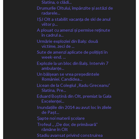
Slatina, o clădi...
Drumurile Oltului, împânzite și astăzi de
radarele...
IȘJ Olt a stabilit vacanța de ski de anul
viitor p...
A plouat cu amenzi și permise reținute
în cadrul a...
Urmărie exploziei din Balș: două
victime, zeci de ...
Sute de amenzi aplicate de polițiști în
week-end. ...
Explozie la un bloc din Balș. Intervin 7
ambulanțe...
Un bălșean se vrea președintele
României. Candidea...
Licean de la Colegiul „Radu Greceanu”
Slatina, Pre...
Eduard Boștină din Olt, premiat la Gala
Excelenței...
Inundațiile din 2014 au avut loc în zilele
de Pașt...
Șapte noi materii școlare
Trofeul ,, „De dor, de primăvară”
rămâne în Olt
Stadiu avansat privind construirea