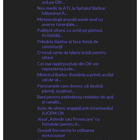
oră pe DN ...
Nou medic la ATI, la Spitalul Slatina:
bălșeanul A...
Meteorologii anunță week-end cu
averse torențiale,...
Polițiștii olteni, cu ochii pe pietoni.
Activități...
Primăria Slatina-și face firmă de
construcții
O nouă serie de bilete la băi pentru
olteni
Cei mai rapizi poștași din Olt vor
reprezenta jude...
Ministrul Barbu: România a primit astăzi
cel de-al...
Persoanele care doresc să devină
părinți, susținut...
Bani pentru extinderea rețelelor de apă
și canaliz...
Sute de olteni, angajați prin intermediul
AJOFM Olt
Jocul „Adevăr sau Provocare” cu
Întrebări pentru A...
Greșeli frecvente în utilizarea
motocoasei