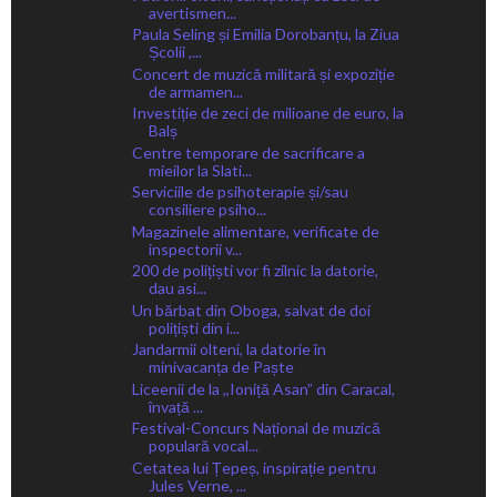
avertismen...
Paula Seling și Emilia Dorobanțu, la Ziua
Școlii ,...
Concert de muzică militară și expoziție
de armamen...
Investiție de zeci de milioane de euro, la
Balș
Centre temporare de sacrificare a
mieilor la Slati...
Serviciile de psihoterapie și/sau
consiliere psiho...
Magazinele alimentare, verificate de
inspectorii v...
200 de polițiști vor fi zilnic la datorie,
dau asi...
Un bărbat din Oboga, salvat de doi
polițiști din i...
Jandarmii olteni, la datorie în
minivacanța de Paște
Liceenii de la ,,Ioniță Asan” din Caracal,
învață ...
Festival-Concurs Național de muzică
populară vocal...
Cetatea lui Țepeș, inspirație pentru
Jules Verne, ...