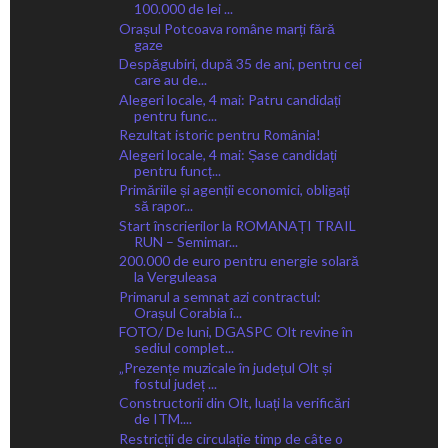
100.000 de lei ...
Orașul Potcoava române marți fără
gaze
Despăgubiri, după 35 de ani, pentru cei
care au de...
Alegeri locale, 4 mai: Patru candidați
pentru func...
Rezultat istoric pentru România!
Alegeri locale, 4 mai: Șase candidați
pentru funcț...
Primăriile și agenții economici, obligați
să rapor...
Start înscrierilor la ROMANAȚI TRAIL
RUN – Semimar...
200.000 de euro pentru energie solară
la Verguleasa
Primarul a semnat azi contractul:
Orașul Corabia î...
FOTO/ De luni, DGASPC Olt revine în
sediul complet...
„Prezențe muzicale în județul Olt și
fostul județ ...
Constructorii din Olt, luați la verificări
de ITM....
Restricții de circulație timp de câte o