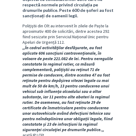
respectă normele privind circulația pe
drumurile publice. Peste 600 de șoferi au fost
sancționați de oamenii legii.
Poliţiştii din Olt au intervenit în zilele de Paște la
aproximativ 400 de solicitări, dintre acestea 292
fiind sesizate prin Serviciul Național Unic pentru
Apeluri de Urgență 112.
,,În cadrul activităţilor desfăşurate, au fost
aplicate 606 sancțiuni contravenționale, în
valoare de peste 221.082 de lei. Pentru neregulile
constatate la regimul rutier, ca măsură
complementară, polițiștii au reținut 71 de
permise de conducere, dintre acestea 47 au fost
reținute pentru depășirea vitezei legale cu mai
mult de 50 de km/h, 13 pentru conducerea unui
vehicul sub influența alcoolului sau a altor
substanțe, iar 11 pentru alte abateri la regimul
rutier. De asemenea, au fost reținute 29 de
certificate de înmatriculare pentru conducerea
unor autovehicule având defecțiuni tehnice sau
pentru neîndeplinirea unor obligații legale, fiind
constatate și 23 de infracțiuni la regimul
siguranţei circulaţiei pe drumurile publice.,,
arată IPJ Olt.