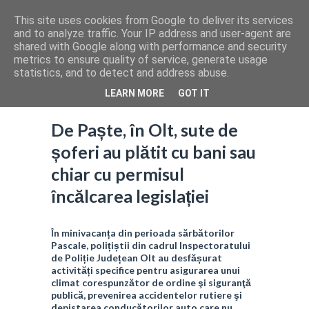
This site uses cookies from Google to deliver its services
and to analyze traffic. Your IP address and user-agent are
shared with Google along with performance and security
metrics to ensure quality of service, generate usage
statistics, and to detect and address abuse.
LEARN MORE
GOT IT
De Paște, în Olt, sute de
șoferi au plătit cu bani sau
chiar cu permisul
încălcarea legislației
În minivacanța din perioada sărbătorilor
Pascale, polițiștii din cadrul Inspectoratului
de Poliție Județean Olt au desfășurat
activități specifice pentru asigurarea unui
climat corespunzător de ordine şi siguranţă
publică, prevenirea accidentelor rutiere şi
depistarea conducătorilor auto care nu