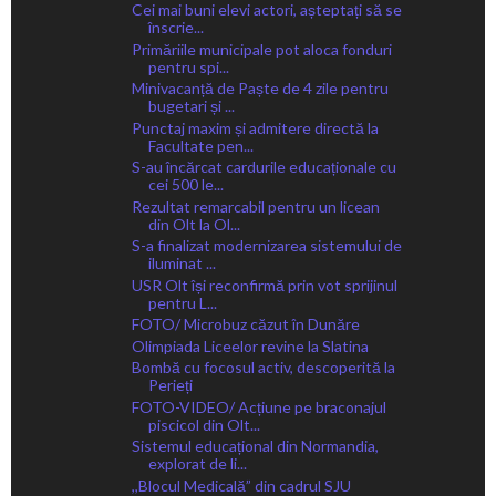
Cei mai buni elevi actori, așteptați să se
înscrie...
Primăriile municipale pot aloca fonduri
pentru spi...
Minivacanță de Paște de 4 zile pentru
bugetari și ...
Punctaj maxim și admitere directă la
Facultate pen...
S-au încărcat cardurile educaționale cu
cei 500 le...
Rezultat remarcabil pentru un licean
din Olt la Ol...
S-a finalizat modernizarea sistemului de
iluminat ...
USR Olt își reconfirmă prin vot sprijinul
pentru L...
FOTO/ Microbuz căzut în Dunăre
Olimpiada Liceelor revine la Slatina
Bombă cu focosul activ, descoperită la
Perieți
FOTO-VIDEO/ Acțiune pe braconajul
piscicol din Olt...
Sistemul educațional din Normandia,
explorat de li...
,,Blocul Medicală” din cadrul SJU