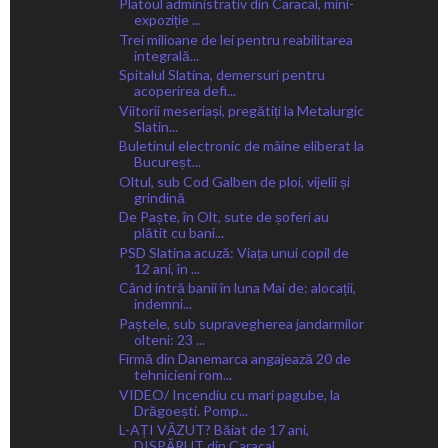
Platoul administrativ din Caracal, mini-
expoziție ...
Trei milioane de lei pentru reabilitarea
integrală...
Spitalul Slatina, demersuri pentru
acoperirea defi...
Viitorii meseriași, pregătiți la Metalurgic
Slatin...
Buletinul electronic de mâine eliberat la
Bucureșt...
Oltul, sub Cod Galben de ploi, vijelii și
grindină
De Paște, în Olt, sute de șoferi au
plătit cu bani...
PSD Slatina acuză: Viața unui copil de
12 ani, în ...
Când intră banii în luna Mai de: alocații,
indemni...
Paștele, sub supravegherea jandarmilor
olteni: 23 ...
Firmă din Danemarca angajează 20 de
tehnicieni rom...
VIDEO/ Incendiu cu mari pagube, la
Drăgoești. Pomp...
L-AȚI VĂZUT? Băiat de 17 ani,
DISPĂRUT din Caracal