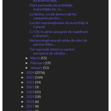
jucatorii incepa...
Start perioadei de prohibiție.
Autoritățile fac co...
La Slatina, social-democrații fac
campanie pentru ...
Lucrări supravegheate de autorități, la
Caracal
CJ Olt, în plină campanie de reabilitare
a drumuri...
Meteorologii anunță rafale de vânt de
până la 90km...
Tot mai mulți olteni cu carduri
europene de sănăta...
March
(55)
►
February
(19)
►
January
(51)
►
2024
(2076)
►
2023
(164)
►
2022
(34)
►
2021
(3)
►
2020
(31)
►
2019
(18)
►
2018
(6)
►
2017
(8)
►