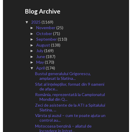
Blog Archive
2025
(1169)
▼
November
(25)
►
October
(71)
►
September
(110)
►
August
(138)
►
July
(169)
►
June
(187)
►
May
(170)
►
April
(174)
▼
Bustul generalului Grigorescu,
amplasat la Slatina...
Sfat al înțelepților, format din 9 oameni
de aface...
România, reprezentată la Campionatul
Mondial din Q...
Zeci de asistente de la ATI a Spitalului
Slatina, ...
Vârsta și auzul – cum te poate ajuta un
control au...
Motocoasa benzină – aliatul de
încredere în întreț...