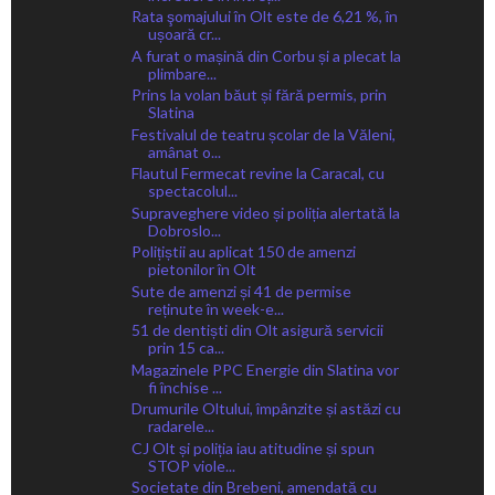
Rata şomajului în Olt este de 6,21 %, în
ușoară cr...
A furat o mașină din Corbu și a plecat la
plimbare...
Prins la volan băut și fără permis, prin
Slatina
Festivalul de teatru școlar de la Văleni,
amânat o...
Flautul Fermecat revine la Caracal, cu
spectacolul...
Supraveghere video și poliția alertată la
Dobroslo...
Polițiștii au aplicat 150 de amenzi
pietonilor în Olt
Sute de amenzi și 41 de permise
reținute în week-e...
51 de dentiști din Olt asigură servicii
prin 15 ca...
Magazinele PPC Energie din Slatina vor
fi închise ...
Drumurile Oltului, împânzite și astăzi cu
radarele...
CJ Olt și poliția iau atitudine și spun
STOP viole...
Societate din Brebeni, amendată cu