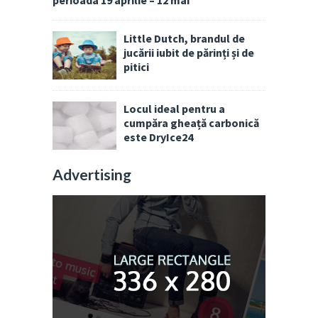
perioada 19 aprilie – 12 mai
Little Dutch, brandul de
jucării iubit de părinți și de
pitici
Locul ideal pentru a
cumpăra gheață carbonică
este DryIce24
Advertising