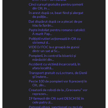
Cinci cursuri gratuite pentru șomerii
din Olt, în ...
În arest după ce, beat fiind și alergat
de poliție...
Dat dispărut după ce a plecat de pe
islaz la Sprân...
Paște îndoliat pentru romano-catolici:
A murit Pap...
Polițiștii rutieri acționează în Olt cu
sistemul d...
VIDEO/ FOC la o groapă de gunoi
dintr-un sat al Sc...
Pompierii, în control la biserici și
mănăstiri din...
Accident cu victimă încarcerată, în
afara localită...
Transport gratuit cu Loctrans, de Denii
și Înviere...
Peste 100 de pompieri vor fi prezenți în
Olt, ziln...
Creatorii de roboți de la ,,Greceanuˮ vor
reprezen...
19 farmacii din Olt sunt DESCHISE în
cele patru zi...
Patronii olteni, sancționați cu zeci de