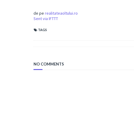
de pe
realitateaoltului.ro
Sent via IFTTT
TAGS
NO COMMENTS