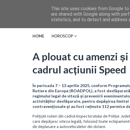
This site uses cookies from Google to d
are shared with Google along with perf
statistics, and to detect and address 
HOME
HOROSCOP
A plouat cu amenzi și
cadrul acțiunii Speed
În perioada 7 – 13 aprilie 2025, conform Programulu
Rutiere din Europa (ROADPOL), a fost desfășurată a
regimului legal de viteză și prevenirii evenimentel
activităților desfășurate, pentru depășirea limitei 
contravenționale și au fost reținute 112 permise d
Polițiștii rutieri din cadrul Inspectoratului de Poliție Ju
care depășesc viteza legală, folosind toate echipamentel
de deplasare a autovehiculelor din dotare.