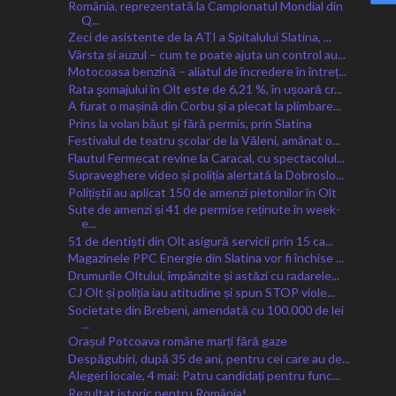
România, reprezentată la Campionatul Mondial din
Q...
Zeci de asistente de la ATI a Spitalului Slatina, ...
Vârsta și auzul – cum te poate ajuta un control au...
Motocoasa benzină – aliatul de încredere în întreț...
Rata şomajului în Olt este de 6,21 %, în ușoară cr...
A furat o mașină din Corbu și a plecat la plimbare...
Prins la volan băut și fără permis, prin Slatina
Festivalul de teatru școlar de la Văleni, amânat o...
Flautul Fermecat revine la Caracal, cu spectacolul...
Supraveghere video și poliția alertată la Dobroslo...
Polițiștii au aplicat 150 de amenzi pietonilor în Olt
Sute de amenzi și 41 de permise reținute în week-
e...
51 de dentiști din Olt asigură servicii prin 15 ca...
Magazinele PPC Energie din Slatina vor fi închise ...
Drumurile Oltului, împânzite și astăzi cu radarele...
CJ Olt și poliția iau atitudine și spun STOP viole...
Societate din Brebeni, amendată cu 100.000 de lei
...
Orașul Potcoava române marți fără gaze
Despăgubiri, după 35 de ani, pentru cei care au de...
Alegeri locale, 4 mai: Patru candidați pentru func...
Rezultat istoric pentru România!