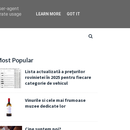
user-agent
erate usage
LEARN MORE
GOT IT
ost Popular
Lista actualizată a prețurilor
rovinietei în 2025 pentru fiecare
categorie de vehicul
Vinurile si cele mai frumoase
muzee dedicate lor
Cine suntem noi?