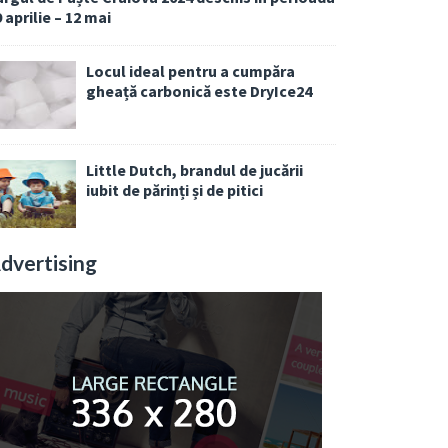
 aprilie – 12 mai
Locul ideal pentru a cumpăra
gheață carbonică este DryIce24
Little Dutch, brandul de jucării
iubit de părinți și de pitici
dvertising