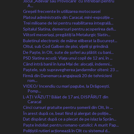
Jocul „Adevăr sau Provocare” cu Întrebări pentru
A...
Greșeli frecvente în utilizarea motocoasei
Platoul administrativ din Caracal, mini-expoziție ...
Trei milioane de lei pentru reabilitarea integrală...
Spitalul Slatina, demersuri pentru acoperirea defi...
Viitorii meseriași, pregătiți la Metalurgic Slatin...
Buletinul electronic de mâine eliberat la Bucureșt...
Oltul, sub Cod Galben de ploi, vijelii și grindină
De Paște, în Olt, sute de șoferi au plătit cu bani...
PSD Slatina acuză: Viața unui copil de 12 ani, în ...
Când intră banii în luna Mai de: alocații, indemni...
Paștele, sub supravegherea jandarmilor olteni: 23 ...
Firmă din Danemarca angajează 20 de tehnicieni
rom...
VIDEO/ Incendiu cu mari pagube, la Drăgoești.
Pomp...
L-AȚI VĂZUT? Băiat de 17 ani, DISPĂRUT din
Caracal
Cinci cursuri gratuite pentru șomerii din Olt, în ...
În arest după ce, beat fiind și alergat de poliție...
Dat dispărut după ce a plecat de pe islaz la Sprân...
Paște îndoliat pentru romano-catolici: A murit Pap...
Polițiștii rutieri acționează în Olt cu sistemul d...