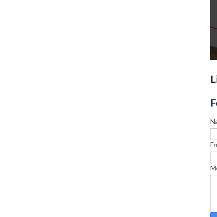
L
F
N
Em
M