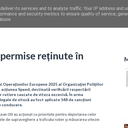
eliver its services and to analyze traffic. Your IP address and 
ormance and security metrics to ensure quality of service, gen
abuse.
 permise reținute în
M
i Operațiunilor Europene 2025 al Organizaţiei Poliţiilor
cțiunea Speed, destinată verificării respectării
or rutiere cauzate de viteza excesivă. În urma
legale de viteză au fost aplicate 548 de sancțiuni
e conducere.
dețean Olt au acționat cu prioritate pentru depistarea celor
e de supraveghere a traficului rutier și măsurarea vitezei