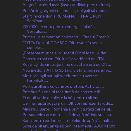
Alegeri locale, 4 mai: Șase candidați pentru funcț...
Primăriile și agenții economici, obligați să rapor...
Start înscrierilor la ROMANAȚI TRAIL RUN –
Semimar...
200.000 de euro pentru energie solară la
Verguleasa
Primarul a semnat azi contractul: Orașul Corabia î...
FOTO/ De luni, DGASPC Olt revine în sediul
complet...
„Prezențe muzicale în județul Olt și fostul județ ...
Constructorii din Olt, luați la verificări de ITM....
Restricții de circulație timp de câte o oră pe DN ...
Nou medic la ATI, la Spitalul Slatina: bălșeanul A...
Meteorologii anunță week-end cu averse
torențiale,...
Polițiștii olteni, cu ochii pe pietoni. Activități...
Primăria Slatina-și face firmă de construcții
O nouă serie de bilete la băi pentru olteni
Cei mai rapizi poștași din Olt vor reprezenta jude...
Ministrul Barbu: România a primit astăzi cel de-al...
Persoanele care doresc să devină părinți, susținut...
Bani pentru extinderea rețelelor de apă și canaliz...
Sute de olteni, angajați prin intermediul AJOFM Olt