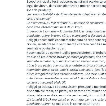
Scopul principal a fost reducerea numărului accidentelo
legal de viteză, dar și conștientizarea tuturor participanți
lipsa de prudență.
,
,În urma activităților desfășurate, pentru depășirea limite
contravenționale.*
De asemenea, au fost reținute 112 permise de conducere, 1
depășirea vitezei cu mai mult de 70 km/h.
În perioada 1 ianuarie – 31 martie 2025, la nivelul județulu
accidente rutiere, în urma cărora o persoană a decedat și 2
Polițiștii recomandă conducătorilor auto să respecte reg
circulă, să adapteze în permanență viteza la condițiile m
semnalele polițiștilor rutieri.
Recomandări au oamenii legii și pentru pietoni. Ei trebuie
trebuie să traverseze strada pe marcajul pietonal, prin dre
instalate semafoare, numai la culoarea verde a acestora, s
frâna brusc pentru a le acorda prioritate și să constituie 
Reamintim faptul că sistemul E-SIGUR este operațional la ni
rutier, înregistrările fiind ulterior analizate. Abaterile sun
auto. Procesul-verbal este comunicat la domiciliul acestuia, 
comunicat de presă al IPJ Olt.
Polițiștii precizează că acest sistem presupune monitoriz
dispozitivele radar, tip pistol, din dotarea structurilor d
afara părții carosabile, montate pe trepied, la loc vizibil.
,,Sistemul E-SIGUR reprezintă un pas major pentru creșter
accidente rutiere."
se mai arată în comunicatul IPJ Olt.