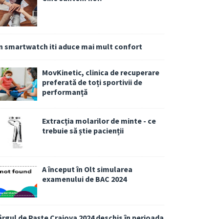
n smartwatch iti aduce mai mult confort
MovKinetic, clinica de recuperare
preferată de toți sportivii de
performanță
Extracția molarilor de minte - ce
trebuie să știe pacienții
A început în Olt simularea
examenului de BAC 2024
ârgul de Paște Craiova 2024 deschis în perioada