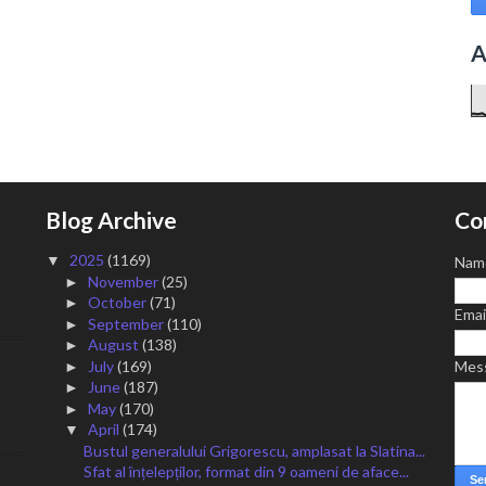
A
Blog Archive
Co
2025
(1169)
▼
Nam
November
(25)
►
October
(71)
►
Emai
September
(110)
►
August
(138)
►
July
(169)
Mes
►
June
(187)
►
May
(170)
►
April
(174)
▼
Bustul generalului Grigorescu, amplasat la Slatina...
Sfat al înțelepților, format din 9 oameni de aface...