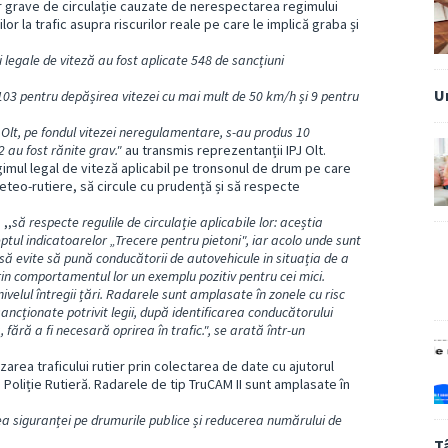
r grave de circulație cauzate de nerespectarea regimului
lor la trafic asupra riscurilor reale pe care le implică graba și
i legale de viteză au fost aplicate 548 de sancțiuni
U
03 pentru depășirea vitezei cu mai mult de 50 km/h și 9 pentru
i Olt, pe fondul vitezei neregulamentare, s-au produs 10
 au fost rănite grav."
au transmis reprezentanții IPJ Olt.
imul legal de viteză aplicabil pe tronsonul de drum pe care
eteo-rutiere, să circule cu prudență și să respecte
 ,,
să respecte regulile de circulație aplicabile lor: aceștia
ptul indicatoarelor „Trecere pentru pietoni", iar acolo unde sunt
ă evite să pună conducătorii de autovehicule in situația de a
prin comportamentul lor un exemplu pozitiv pentru cei mici.
velul întregii țări. Radarele sunt amplasate în zonele cu risc
t sancționate potrivit legii, după identificarea conducătorului
fără a fi necesară oprirea în trafic.", se arată într-un
area traficului rutier prin colectarea de date cu ajutorul
e Poliție Rutieră. Radarele de tip TruCAM II sunt amplasate în
ea siguranței pe drumurile publice și reducerea numărului de
T