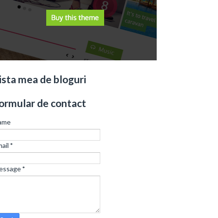
ista mea de bloguri
ormular de contact
ame
ail
*
essage
*