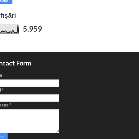
fișări
5,959
ntact Form
e
l
*
sage
*