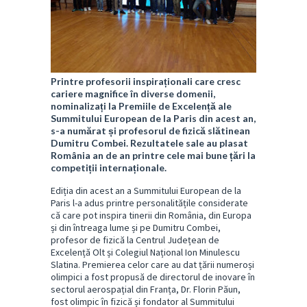
Printre profesorii inspiraționali care cresc
cariere magnifice în diverse domenii,
nominalizați la Premiile de Excelență ale
Summitului European de la Paris din acest an,
s-a numărat și profesorul de fizică slătinean
Dumitru Combei. Rezultatele sale au plasat
România an de an printre cele mai bune țări la
competiții internaționale.
Ediția din acest an a Summitului European de la
Paris l-a adus printre personalitățile considerate
că care pot inspira tinerii din România, din Europa
și din întreaga lume și pe Dumitru Combei,
profesor de fizică la Centrul Județean de
Excelență Olt și Colegiul Național Ion Minulescu
Slatina. Premierea celor care au dat țării numeroși
olimpici a fost propusă de directorul de inovare în
sectorul aerospațial din Franța, Dr. Florin Păun,
fost olimpic în fizică și fondator al Summitului