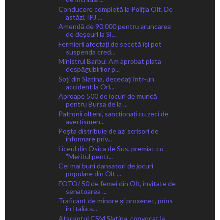
Conducere completă la Poliția Olt. De
astăzi, IPJ ...
Amendă de 90.000 pentru aruncarea
de deșeuri la Sl...
Fermierii afectați de secetă își pot
suspenda cred...
Ministrul Barbu: Am aprobat plata
despăgubirilor p...
Soți din Slatina, decedați într-un
accident la Orl...
Aproape 500 de locuri de muncă
pentru Bursa de la ...
Patronii olteni, sancționați cu zeci de
avertismen...
Poșta distribuie de azi scrisori de
informare priv...
Liceul din Osica de Sus, premiat cu
”Meritul pentr...
Cei mai buni dansatori de jocuri
populare din Olt ...
FOTO/ 50 de femei din Olt, invitate de
senatoarea ...
Traficant de minore și proxenet, prins
în Italia ș...
Atacantul CSM Slatina, convocat la