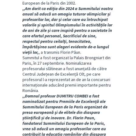
European de la Paris din 2002.
,,Am dorit ca ediția din 2024 a Summitului nostru
anual să aducă un omagiu tuturor olimpicilor și
profesorilor lor, dar și celor care au întruchipat
valorile și spiritul Olimpismului în activitățile lor
de ani de zile și care inspiră pentru o societate în
care efortul personal, Sacrificiul de sine,
respectul pentru ceilalți, tenacitatea,
împărtășirea sunt alegeri evidente de-a lungul
vieții lor,
, a transmis Florin Păun.
Summitul a fost organizat la Palais Brongniart din
Paris, în 27 septembrie. Nominalizarea
profesorului slătinean a fost anunțată de către
Centrul Județean de Excelență Olt, pe care
profesorul l-a reprezentat an de an la concursuri
internaționale aducând premii importante pentru
România.
,,Domnul profesor DUMITRU COMBEI a fost
nominalizat pentru Premiile de Excelență ale
Summitului European de la Paris organizat de
presa europeană și de elitele din diaspora
științifică și de inovare. Dr. Florin Paun,
fondatorul Summitului European de la Paris,
vrea să aducă un omagiu profesorilor care au
contribuit la educația românilor din diaspora