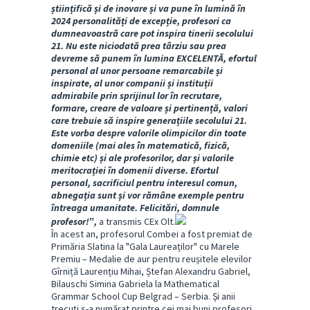
științifică și de inovare și va pune în lumină în
2024 personalități de excepție, profesori ca
dumneavoastră care pot inspira tinerii secolului
21. Nu este niciodată prea târziu sau prea
devreme să punem în lumina EXCELENTĂ, efortul
personal al unor persoane remarcabile și
inspirate, al unor companii și instituții
admirabile prin sprijinul lor în recrutare,
formare, creare de valoare și pertinență, valori
care trebuie să inspire generațiile secolului 21.
Este vorba despre valorile olimpicilor din toate
domeniile (mai ales în matematică, fizică,
chimie etc) și ale profesorilor, dar și valorile
meritocrației în domenii diverse. Efortul
personal, sacrificiul pentru interesul comun,
abnegația sunt și vor rămâne exemple pentru
întreaga umanitate. Felicitări, domnule
profesor!ˮ,
a transmis CEx Olt.
În acest an, profesorul Combei a fost premiat de
Primăria Slatina la "Gala Laureaților" cu Marele
Premiu – Medalie de aur pentru reușitele elevilor
Gîrniță Laurențiu Mihai, Ștefan Alexandru Gabriel,
Bilauschi Simina Gabriela la Mathematical
Grammar School Cup Belgrad – Serbia. Și anii
trecuți s-a numărat printre cei mai buni profesori