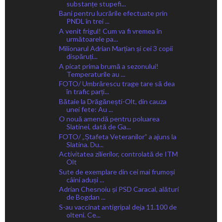
substanțe stupefi...
Bani pentru lucrările efectuate prin
PNDL în trei ...
A venit frigul! Cum va fi vremea în
următoarele pa...
Milionarul Adrian Marțian și cei 3 copii
dispăruți...
A picat prima brumă a sezonului!
Temperaturile au ...
FOTO/ Umbrărescu trage tare să dea
în trafic parți...
Bătaie la Drăgănești-Olt, din cauza
unei fete: Au ...
O nouă amendă pentru poluarea
Slatinei, dată de Ga...
FOTO/ „Ștafeta Veteranilor” a ajuns la
Slatina. Du...
Activitatea zilierilor, controlată de ITM
Olt
Sute de exemplare din cei mai frumoși
câini aduși ...
Adrian Chesnoiu și PSD Caracal, alături
de Bogdan ...
S-au vaccinat antigripal deja 11.100 de
olteni. Ce...