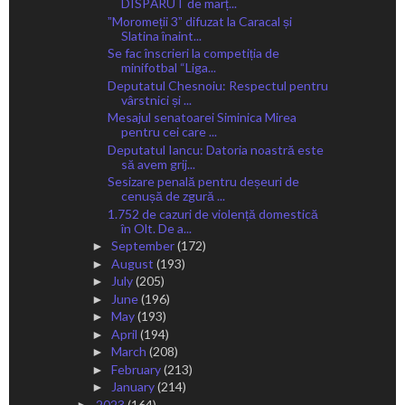
DISPĂRUT de marț...
ˮMoromeții 3ˮ difuzat la Caracal și
Slatina înaint...
Se fac înscrieri la competiția de
minifotbal “Liga...
Deputatul Chesnoiu: Respectul pentru
vârstnici și ...
Mesajul senatoarei Siminica Mirea
pentru cei care ...
Deputatul Iancu: Datoria noastră este
să avem grij...
Sesizare penală pentru deșeuri de
cenușă de zgură ...
1.752 de cazuri de violență domestică
în Olt. De a...
September
(172)
►
August
(193)
►
July
(205)
►
June
(196)
►
May
(193)
►
April
(194)
►
March
(208)
►
February
(213)
►
January
(214)
►
2023
(164)
►