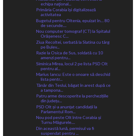
echipa naţional...
Primăria Corabia își digitalizează
activitatea
Bugetul pentru Oltenia, epuizat în… 80
de secunde....
Nou computer tomograf (CT) la Spitalul
Orășenesc C...
Ziua Recoltei, serbată la Slatina cu târg
pe Bulev...
Razie la Osica de Sus, soldată cu 10
amenzi pentru...
Siminica Mirea, locul 2 pe lista PSD Olt
pentru al...
Marius Iancu: Este o onoare să deschid
lista pentr...
Tânăr din Teslui, băgat în arest după ce
a tampona...
Patru arme descoperite la perchezițiile
din județu...
PSD Olt și-a anunțat candidații la
Parlamentul Rom...
Nou pod peste Olt între Corabia și
Turnu Măgurele....
Din această lună, permisul va fi
suspendat pentru ...