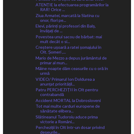
ATENȚIE la efectuarea programărilor la
RAR! Orice ...
Ziua Armatei, marcată la Slatina cu
onor, flori pe...
Elevi, părinți și profesori din Balș,
învățați de ...
Povestea unui sacou de bărbat: mai
mult decât o si...
Creștere ușoară a ratei șomajului în
Olt. Șomeri ,...
Mario de Mezzo a depus jurământul de
primar al mun...
Mâine noapte dăm ceasurile cu o oră în
urmă
VIDEO/ Primarul Ion Doldurea a
anunțat prioritățil...
Patru PERCHEZIȚII în Olt pentru
contrabandă
Accident MORTAL la Dobrosloveni
Tot mai multe carduri europene de
sănătate elibera...
Slătineanul Tudoroiu aduce prima
victorie a Români...
Percheziții în Olt într-un dosar privind
deșeurile...