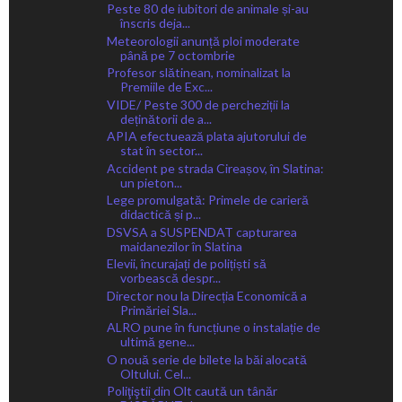
Peste 80 de iubitori de animale și-au
înscris deja...
Meteorologii anunță ploi moderate
până pe 7 octombrie
Profesor slătinean, nominalizat la
Premiile de Exc...
VIDE/ Peste 300 de percheziții la
deținătorii de a...
APIA efectuează plata ajutorului de
stat în sector...
Accident pe strada Cireașov, în Slatina:
un pieton...
Lege promulgată: Primele de carieră
didactică și p...
DSVSA a SUSPENDAT capturarea
maidanezilor în Slatina
Elevii, încurajați de polițiști să
vorbească despr...
Director nou la Direcția Economică a
Primăriei Sla...
ALRO pune în funcțiune o instalație de
ultimă gene...
O nouă serie de bilete la băi alocată
Oltului. Cel...
Poliţiştii din Olt caută un tânăr