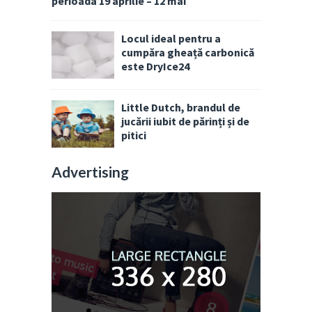
perioada 19 aprilie – 12 mai
Locul ideal pentru a
cumpăra gheață carbonică
este DryIce24
Little Dutch, brandul de
jucării iubit de părinți și de
pitici
Advertising