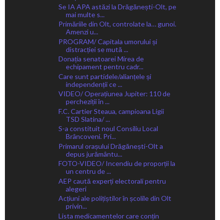
Se IA APA astăzi la Drăgănești-Olt, pe
mai multe s...
Primăriile din Olt, controlate la… gunoi.
Amenzi u...
PROGRAM/ Capitala umorului și
distracției se mută ...
Donația senatoarei Mirea de
echipament pentru cadr...
Care sunt partidele/alianțele și
independenții ce ...
VIDEO/ Operațiunea Jupiter: 110 de
percheziții în ...
F.C. Cartier Steaua, campioana Ligii
TSD Slatina/ ...
S-a constituit noul Consiliu Local
Brâncoveni. Pri...
Primarul orașului Drăgănești-Olt a
depus jurământu...
FOTO-VIDEO/ Incendiu de proporții la
un centru de ...
AEP caută experți electorali pentru
alegeri
Acțiuni ale polițiștilor în școlile din Olt
privin...
Lista medicamentelor care conțin