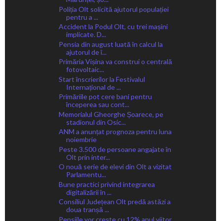
Poliția Olt solicită ajutorul populației
pentru a ...
Accident la Podul Olt, cu trei mașini
implicate. D...
Pensia din august luată în calcul la
ajutorul de î...
Primăria Vișina va construi o centrală
fotovoltaic...
Start înscrierilor la Festivalul
Internațional de ...
Primăriile pot cere bani pentru
începerea sau cont...
Memorialul Gheorghe Șoarece, pe
stadionul din Osic...
ANM a anunțat prognoza pentru luna
noiembrie
Peste 3.500 de persoane angajate în
Olt prin inter...
O nouă serie de elevi din Olt a vizitat
Parlamentu...
Bune practici privind integrarea
digitalizării în ...
Consiliul Județean Olt predă astăzi a
doua tranșă ...
Pensiile vor crește cu 12% anul viitor