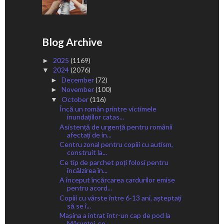
Blog Archive
2025
(1169)
►
2024
(2076)
▼
December
(72)
►
November
(100)
►
October
(116)
▼
Încă un român printre victimele
inundațiilor catas...
Asistență de urgență pentru românii
afectați de in...
Centru zonal pentru copiii cu autism,
construit la...
Ce tip de parchet poți folosi pentru
încălzirea în...
A început încărcarea cardurilor emise
pentru acord...
Copiii cu vârste între 6-13 ani, așteptați
să se î...
Mașina a intrat într-un cap de pod la
Mărunței, șo...