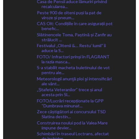
Casa de Pensii aduce lămuriri privind
recalcularea...
Peste 900 de olteni puși la pat de
viroze și pneum...
CAS Olt: Condițiile în care asigurații pot
benefic...
Slătinencele Toma, Paștină și Zanfir au
strălucit ...
Festivalul „Oltenii &… Restu’ lumii” îi
aduce la S...
FOTO/ Infractori prinși în FLAGRANT
la razia masca...
S-a stabilit macheta buletinului de vot
pentru ale...
Meteorologii anunţă ploi şi intensificări
ale vânt...
„Ștafeta Veteranilor” trece și anul
acesta prin Sl...
FOTO/Lucrări recepționate la GPP
“Dumbrava minunat...
Zece câștigători ai concursului TSD
Slatina destin...
Construirea noului pod la Valea Mare
impune devier...
Schimbări în traseul Loctrans, afectat
de închider...