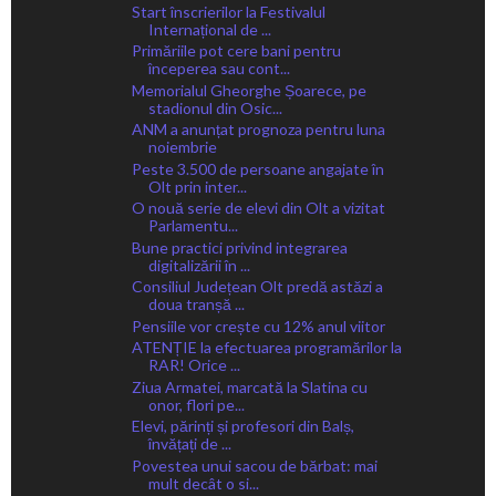
Start înscrierilor la Festivalul
Internațional de ...
Primăriile pot cere bani pentru
începerea sau cont...
Memorialul Gheorghe Șoarece, pe
stadionul din Osic...
ANM a anunțat prognoza pentru luna
noiembrie
Peste 3.500 de persoane angajate în
Olt prin inter...
O nouă serie de elevi din Olt a vizitat
Parlamentu...
Bune practici privind integrarea
digitalizării în ...
Consiliul Județean Olt predă astăzi a
doua tranșă ...
Pensiile vor crește cu 12% anul viitor
ATENȚIE la efectuarea programărilor la
RAR! Orice ...
Ziua Armatei, marcată la Slatina cu
onor, flori pe...
Elevi, părinți și profesori din Balș,
învățați de ...
Povestea unui sacou de bărbat: mai
mult decât o si...