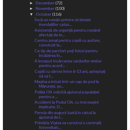
December
(72)
►
November
(100)
►
October
(116)
▼
Încă un român printre victimele
inundațiilor catas...
Asistență de urgență pentru românii
afectați de in...
Centru zonal pentru copiii cu autism,
construit la...
Ce tip de parchet poți folosi pentru
încălzirea în...
A început încărcarea cardurilor emise
pentru acord...
Copiii cu vârste între 6-13 ani, așteptați
să se î...
Mașina a intrat într-un cap de pod la
Mărunței, șo...
Poliția Olt solicită ajutorul populației
pentru a ...
Accident la Podul Olt, cu trei mașini
implicate. D...
Pensia din august luată în calcul la
ajutorul de î...
Primăria Vișina va construi o centrală
fotovoltaic...