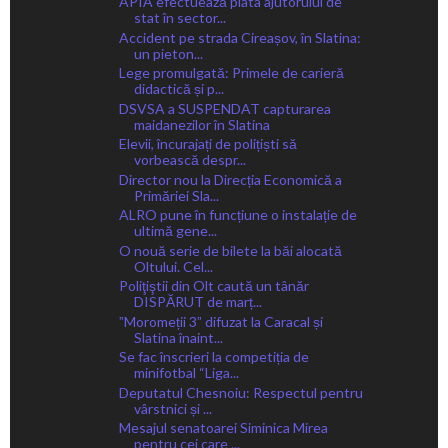
APIA efectuează plata ajutorului de
stat în sector...
Accident pe strada Cireașov, în Slatina:
un pieton...
Lege promulgată: Primele de carieră
didactică și p...
DSVSA a SUSPENDAT capturarea
maidanezilor în Slatina
Elevii, încurajați de polițiști să
vorbească despr...
Director nou la Direcția Economică a
Primăriei Sla...
ALRO pune în funcțiune o instalație de
ultimă gene...
O nouă serie de bilete la băi alocată
Oltului. Cel...
Poliţiştii din Olt caută un tânăr
DISPĂRUT de marț...
ˮMoromeții 3ˮ difuzat la Caracal și
Slatina înaint...
Se fac înscrieri la competiția de
minifotbal “Liga...
Deputatul Chesnoiu: Respectul pentru
vârstnici și ...
Mesajul senatoarei Siminica Mirea
pentru cei care ...