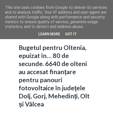
This site uses cookies from Google to deliver its services
and to analyze traffic. Your IP address and user-agent are
shared with Google along with performance and security
metrics to ensure quality of service, generate usage
statistics, and to detect and address abuse.
LEARN MORE
GOT IT
Bugetul pentru Oltenia,
epuizat în… 80 de
secunde. 6640 de olteni
au accesat finanțare
pentru panouri
fotovoltaice în judeţele
Dolj, Gorj, Mehedinți, Olt
și Vâlcea