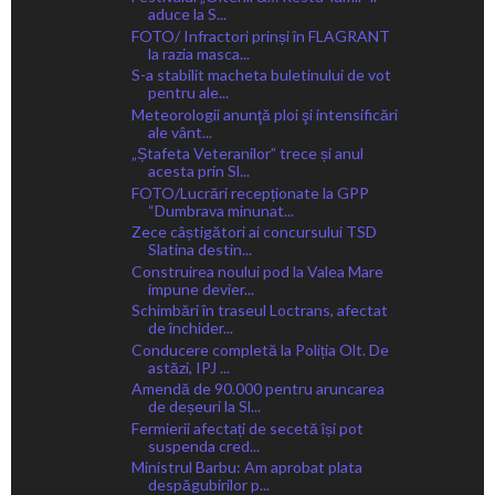
aduce la S...
FOTO/ Infractori prinși în FLAGRANT
la razia masca...
S-a stabilit macheta buletinului de vot
pentru ale...
Meteorologii anunţă ploi şi intensificări
ale vânt...
„Ștafeta Veteranilor” trece și anul
acesta prin Sl...
FOTO/Lucrări recepționate la GPP
“Dumbrava minunat...
Zece câștigători ai concursului TSD
Slatina destin...
Construirea noului pod la Valea Mare
impune devier...
Schimbări în traseul Loctrans, afectat
de închider...
Conducere completă la Poliția Olt. De
astăzi, IPJ ...
Amendă de 90.000 pentru aruncarea
de deșeuri la Sl...
Fermierii afectați de secetă își pot
suspenda cred...
Ministrul Barbu: Am aprobat plata
despăgubirilor p...