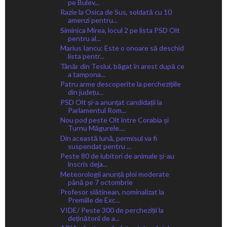
pe Bulev...
Razie la Osica de Sus, soldată cu 10
amenzi pentru...
Siminica Mirea, locul 2 pe lista PSD Olt
pentru al...
Marius Iancu: Este o onoare să deschid
lista pentr...
Tânăr din Teslui, băgat în arest după ce
a tampona...
Patru arme descoperite la perchezițiile
din județu...
PSD Olt și-a anunțat candidații la
Parlamentul Rom...
Nou pod peste Olt între Corabia și
Turnu Măgurele....
Din această lună, permisul va fi
suspendat pentru ...
Peste 80 de iubitori de animale și-au
înscris deja...
Meteorologii anunță ploi moderate
până pe 7 octombrie
Profesor slătinean, nominalizat la
Premiile de Exc...
VIDE/ Peste 300 de percheziții la
deținătorii de a...