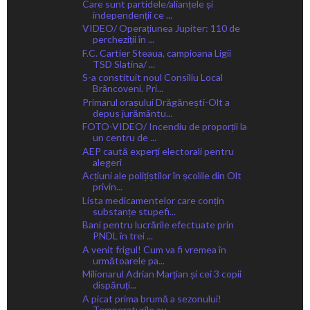
Care sunt partidele/alianțele și
independenții ce ...
VIDEO/ Operațiunea Jupiter: 110 de
percheziții în ...
F.C. Cartier Steaua, campioana Ligii
TSD Slatina/ ...
S-a constituit noul Consiliu Local
Brâncoveni. Pri...
Primarul orașului Drăgănești-Olt a
depus jurământu...
FOTO-VIDEO/ Incendiu de proporții la
un centru de ...
AEP caută experți electorali pentru
alegeri
Acțiuni ale polițiștilor în școlile din Olt
privin...
Lista medicamentelor care conțin
substanțe stupefi...
Bani pentru lucrările efectuate prin
PNDL în trei ...
A venit frigul! Cum va fi vremea în
următoarele pa...
Milionarul Adrian Marțian și cei 3 copii
dispăruți...
A picat prima brumă a sezonului!
Temperaturile au ...