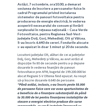
Astăzi, 7 octombrie, ora10.00, a demarat
sesiunea de înscriere a persoanelor fizice în
cadrul Programului privind instalarea
sistemelor de panouri fotovoltaice pentru
producerea de energie electrică, în vederea
acoperirii necesarului de consum și livrării
surplusului în rețeaua națională – Casa Verde
Fotovoltaice, pentru Regiunea Sud-Vest-
judeţele Dolj, Gorj, Mehedinți, Olt și Vâlcea.
S-au înscris 6.640 de cereri. Fondurile alocate
s-au epuizat în doar 1 minut și 20 de secunde.
Locuitorii județului Olt, alături de cei ai județelor
Dolj, Gorj, Mehedinți și Vâlcea, au avut astăzi al
dispoziție fix 80 de secunde pentru a-și depune
dosarele în vederea finanțării de panouri
fotovoltaice prin AFM, bugetul de 199.200.000 lei
alocat Regiunii S-V Oltenia fiind epuizat. Au reușit
să-și înscrie dosarele 6.640 de persoane.
"Până astăzi, inclusiv, s-au înscris peste 58.000
de persoane fizice care vor avea oportunitatea de
a beneficia de o finanțare substanțială de până
la 30.000 de lei pentru finanțarea instalaţiilor de
stocare a energiei electrice produse din surse
regenerabile, ce vor fi instalate împreună cu