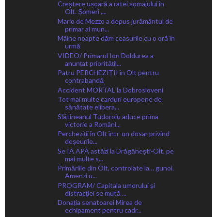
Creștere ușoară a ratei șomajului în
Olt. Șomeri ,...
Mario de Mezzo a depus jurământul de
primar al mun...
Mâine noapte dăm ceasurile cu o oră în
urmă
VIDEO/ Primarul Ion Doldurea a
anunțat prioritățil...
Patru PERCHEZIȚII în Olt pentru
contrabandă
Accident MORTAL la Dobrosloveni
Tot mai multe carduri europene de
sănătate elibera...
Slătineanul Tudoroiu aduce prima
victorie a Români...
Percheziții în Olt într-un dosar privind
deșeurile...
Se IA APA astăzi la Drăgănești-Olt, pe
mai multe s...
Primăriile din Olt, controlate la… gunoi.
Amenzi u...
PROGRAM/ Capitala umorului și
distracției se mută ...
Donația senatoarei Mirea de
echipament pentru cadr...