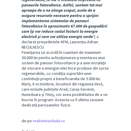
panourile fotovoltaice. Astfel, suntem tot mai
aproape de a ne atinge scopul, acela de a
asigura resursele necesare pentru a sprijini
implementarea sistemelor de panouri
fotovoltaice în aproximativ 67.000 de gospodării
care își vor reduce costul facturii la energie
electrică și care vor utiliza energie verde",
a
declarat președintele AFM, Laurențiu-Adrian
NECULAESCU.
Finanţarea se acordă în cuantum de maximum
30.000 lei pentru achiziţionarea şi montarea unui
sistem de panouri fotovoltaice şi a unei instalaţii
de stocare a energiei electrice produse din surse
regenerabile, cu condiţia suportării unei
contribuţii proprii a beneficiarului de 3.000 lei.
Marți, 8 octombrie, locuitorii din regiunea Vest,
care include județele Arad, Caraș-Severin,
Hunedoara și Timiș, vor avea posibilitatea de a se
înscrie în program. Aceasta va fi ultima sesiune
dedicată persoanelor fizice.
de pe
realitateaoltului.ro