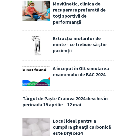
MovKinetic, clinica de
recuperare preferată de
toți sportivii de
performanță
Extracția molarilor de
minte - ce trebuie să știe
pacienții
A început în Olt simularea
examenului de BAC 2024
Târgul de Paște Craiova 2024 deschis în
perioada 19 aprilie – 12 mai
Locul ideal pentru a
cumpăra gheață carbonică
este DryIce24