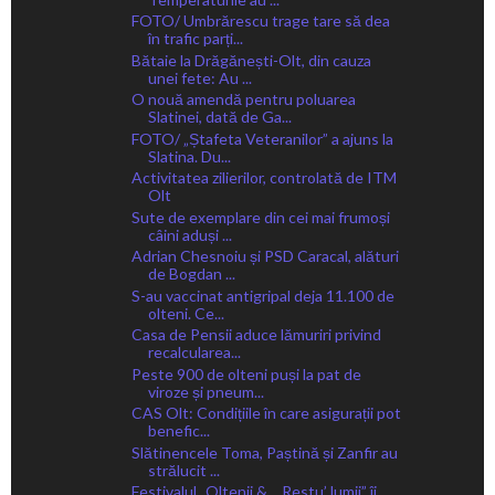
FOTO/ Umbrărescu trage tare să dea
în trafic parți...
Bătaie la Drăgănești-Olt, din cauza
unei fete: Au ...
O nouă amendă pentru poluarea
Slatinei, dată de Ga...
FOTO/ „Ștafeta Veteranilor” a ajuns la
Slatina. Du...
Activitatea zilierilor, controlată de ITM
Olt
Sute de exemplare din cei mai frumoși
câini aduși ...
Adrian Chesnoiu și PSD Caracal, alături
de Bogdan ...
S-au vaccinat antigripal deja 11.100 de
olteni. Ce...
Casa de Pensii aduce lămuriri privind
recalcularea...
Peste 900 de olteni puși la pat de
viroze și pneum...
CAS Olt: Condițiile în care asigurații pot
benefic...
Slătinencele Toma, Paștină și Zanfir au
strălucit ...
Festivalul „Oltenii &… Restu’ lumii” îi