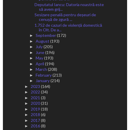
Deputatul Iancu: Datoria noastră este
să avem grij...
Sesizare penală pentru deșeuri de
cenușă de zgură ...
1.752 de cazuri de violență domestică
în Olt. De a...
September
(172)
►
August
(193)
►
July
(205)
►
June
(196)
►
May
(193)
►
April
(194)
►
March
(208)
►
February
(213)
►
January
(214)
►
2023
(164)
►
2022
(34)
►
2021
(3)
►
2020
(31)
►
2019
(18)
►
2018
(6)
►
2017
(8)
►
2016
(8)
►