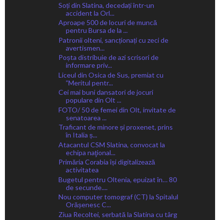
Soți din Slatina, decedați într-un
accident la Orl...
Aproape 500 de locuri de muncă
pentru Bursa de la ...
Patronii olteni, sancționați cu zeci de
avertismen...
Poșta distribuie de azi scrisori de
informare priv...
Liceul din Osica de Sus, premiat cu
”Meritul pentr...
Cei mai buni dansatori de jocuri
populare din Olt ...
FOTO/ 50 de femei din Olt, invitate de
senatoarea ...
Traficant de minore și proxenet, prins
în Italia ș...
Atacantul CSM Slatina, convocat la
echipa naţional...
Primăria Corabia își digitalizează
activitatea
Bugetul pentru Oltenia, epuizat în… 80
de secunde....
Nou computer tomograf (CT) la Spitalul
Orășenesc C...
Ziua Recoltei, serbată la Slatina cu târg