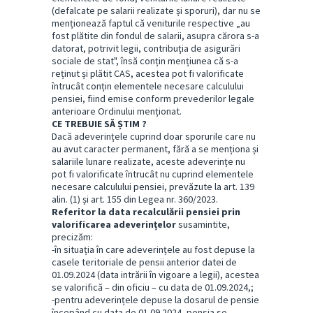
(defalcate pe salarii realizate și sporuri), dar nu se
menționează faptul că veniturile respective „au
fost plătite din fondul de salarii, asupra cărora s-a
datorat, potrivit legii, contribuţia de asigurări
sociale de stat", însă conțin mențiunea că s-a
reținut și plătit CAS, acestea pot fi valorificate
întrucât conțin elementele necesare calculului
pensiei, fiind emise conform prevederilor legale
anterioare Ordinului menționat.
CE TREBUIE SĂ ȘTIM ?
Dacă adeverințele cuprind doar sporurile care nu
au avut caracter permanent, fără a se menționa și
salariile lunare realizate, aceste adeverințe nu
pot fi valorificate întrucât nu cuprind elementele
necesare calculului pensiei, prevăzute la art. 139
alin. (1) și art. 155 din Legea nr. 360/2023.
Referitor la data recalculării pensiei prin
valorificarea adeverințelor
susamintite,
precizăm:
-în situația în care adeverințele au fost depuse la
casele teritoriale de pensii anterior datei de
01.09.2024 (data intrării în vigoare a legii), acestea
se valorifică – din oficiu – cu data de 01.09.2024,;
-pentru adeverințele depuse la dosarul de pensie
începând cu data de 01.09.2024, pensia se