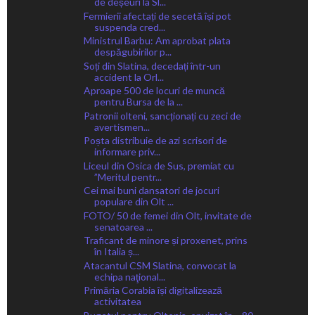
de deșeuri la Sl...
Fermierii afectați de secetă își pot
suspenda cred...
Ministrul Barbu: Am aprobat plata
despăgubirilor p...
Soți din Slatina, decedați într-un
accident la Orl...
Aproape 500 de locuri de muncă
pentru Bursa de la ...
Patronii olteni, sancționați cu zeci de
avertismen...
Poșta distribuie de azi scrisori de
informare priv...
Liceul din Osica de Sus, premiat cu
”Meritul pentr...
Cei mai buni dansatori de jocuri
populare din Olt ...
FOTO/ 50 de femei din Olt, invitate de
senatoarea ...
Traficant de minore și proxenet, prins
în Italia ș...
Atacantul CSM Slatina, convocat la
echipa naţional...
Primăria Corabia își digitalizează
activitatea