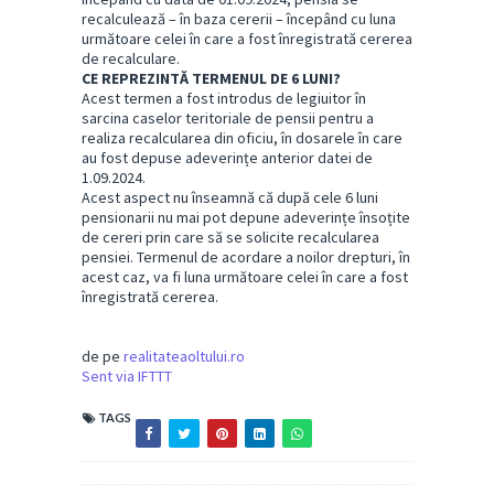
recalculează – în baza cererii – începând cu luna
următoare celei în care a fost înregistrată cererea
de recalculare.
CE REPREZINTĂ TERMENUL DE 6 LUNI?
Acest termen a fost introdus de legiuitor în
sarcina caselor teritoriale de pensii pentru a
realiza recalcularea din oficiu, în dosarele în care
au fost depuse adeverințe anterior datei de
1.09.2024.
Acest aspect nu înseamnă că după cele 6 luni
pensionarii nu mai pot depune adeverințe însoțite
de cereri prin care să se solicite recalcularea
pensiei. Termenul de acordare a noilor drepturi, în
acest caz, va fi luna următoare celei în care a fost
înregistrată cererea.
de pe
realitateaoltului.ro
Sent via IFTTT
TAGS