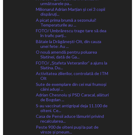
următoarele pa...
Milionarul Adrian Marțian și cei 3 copii
dispăruți...
A picat prima brumă a sezonului!
Temperaturile au ...
FOTO/ Umbrărescu trage tare să dea
în trafic parți...
Bătaie la Drăgănești-Olt, din cauza
unei fete: Au ...
O nouă amendă pentru poluarea
Slatinei, dată de Ga...
FOTO/ „Ștafeta Veteranilor” a ajuns la
Slatina. Du...
Activitatea zilierilor, controlată de ITM
Olt
Sute de exemplare din cei mai frumoși
câini aduși ...
Adrian Chesnoiu și PSD Caracal, alături
de Bogdan ...
S-au vaccinat antigripal deja 11.100 de
olteni. Ce...
Casa de Pensii aduce lămuriri privind
recalcularea...
Peste 900 de olteni puși la pat de
viroze și pneum...