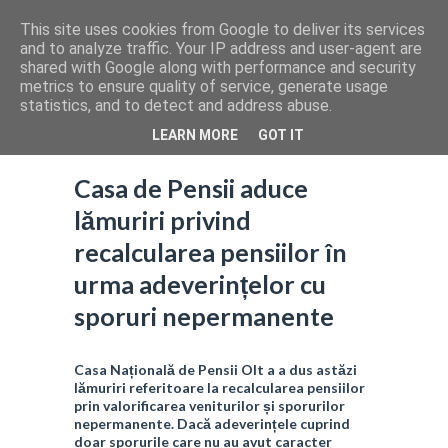
This site uses cookies from Google to deliver its services
and to analyze traffic. Your IP address and user-agent are
shared with Google along with performance and security
metrics to ensure quality of service, generate usage
statistics, and to detect and address abuse.
LEARN MORE
GOT IT
Casa de Pensii aduce
lămuriri privind
recalcularea pensiilor în
urma adeverințelor cu
sporuri nepermanente
Casa Națională de Pensii Olt a a dus astăzi
lămuriri referitoare la recalcularea pensiilor
prin valorificarea veniturilor și sporurilor
nepermanente. Dacă adeverințele cuprind
doar sporurile care nu au avut caracter