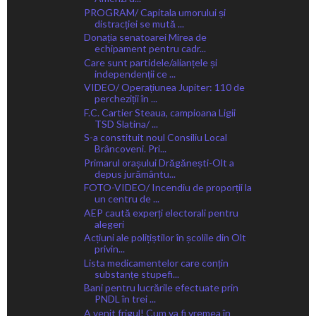
PROGRAM/ Capitala umorului și
distracției se mută ...
Donația senatoarei Mirea de
echipament pentru cadr...
Care sunt partidele/alianțele și
independenții ce ...
VIDEO/ Operațiunea Jupiter: 110 de
percheziții în ...
F.C. Cartier Steaua, campioana Ligii
TSD Slatina/ ...
S-a constituit noul Consiliu Local
Brâncoveni. Pri...
Primarul orașului Drăgănești-Olt a
depus jurământu...
FOTO-VIDEO/ Incendiu de proporții la
un centru de ...
AEP caută experți electorali pentru
alegeri
Acțiuni ale polițiștilor în școlile din Olt
privin...
Lista medicamentelor care conțin
substanțe stupefi...
Bani pentru lucrările efectuate prin
PNDL în trei ...
A venit frigul! Cum va fi vremea în