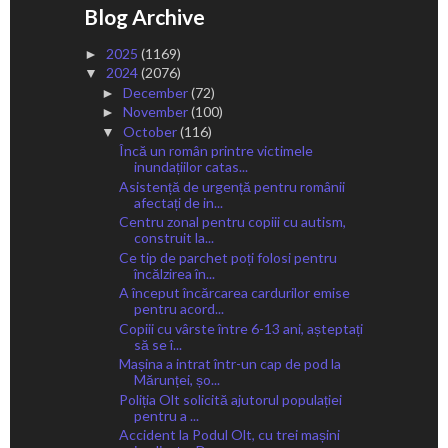
Blog Archive
2025
(1169)
►
2024
(2076)
▼
December
(72)
►
November
(100)
►
October
(116)
▼
Încă un român printre victimele
inundațiilor catas...
Asistență de urgență pentru românii
afectați de in...
Centru zonal pentru copiii cu autism,
construit la...
Ce tip de parchet poți folosi pentru
încălzirea în...
A început încărcarea cardurilor emise
pentru acord...
Copiii cu vârste între 6-13 ani, așteptați
să se î...
Mașina a intrat într-un cap de pod la
Mărunței, șo...
Poliția Olt solicită ajutorul populației
pentru a ...
Accident la Podul Olt, cu trei mașini