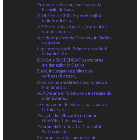
Profesor slătinean, nominalizat la
Premiile de Exc...
VIDE/ Peste 300 de percheziții la
deținătorii de a...
APIA efectuează plata ajutorului de
stat în sector...
Accident pe strada Cireașov, în Slatina:
un pieton...
Lege promulgată: Primele de carieră
didactică și p...
DSVSA a SUSPENDAT capturarea
maidanezilor în Slatina
Elevii, încurajați de polițiști să
vorbească despr...
Director nou la Direcția Economică a
Primăriei Sla...
ALRO pune în funcțiune o instalație de
ultimă gene...
O nouă serie de bilete la băi alocată
Oltului. Cel...
Poliţiştii din Olt caută un tânăr
DISPĂRUT de marț...
ˮMoromeții 3ˮ difuzat la Caracal și
Slatina înaint...
Se fac înscrieri la competiția de