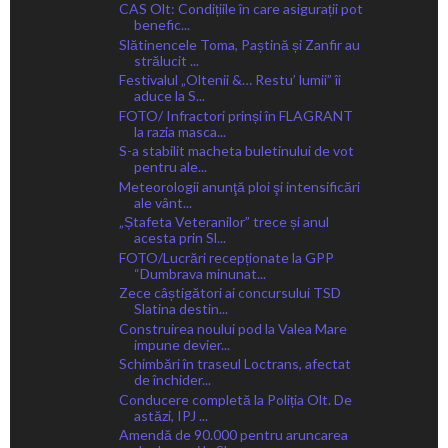
CAS Olt: Condițiile în care asigurații pot
benefic...
Slătinencele Toma, Paștină și Zanfir au
strălucit ...
Festivalul „Oltenii &… Restu’ lumii” îi
aduce la S...
FOTO/ Infractori prinși în FLAGRANT
la razia masca...
S-a stabilit macheta buletinului de vot
pentru ale...
Meteorologii anunţă ploi şi intensificări
ale vânt...
„Ștafeta Veteranilor” trece și anul
acesta prin Sl...
FOTO/Lucrări recepționate la GPP
“Dumbrava minunat...
Zece câștigători ai concursului TSD
Slatina destin...
Construirea noului pod la Valea Mare
impune devier...
Schimbări în traseul Loctrans, afectat
de închider...
Conducere completă la Poliția Olt. De
astăzi, IPJ ...
Amendă de 90.000 pentru aruncarea