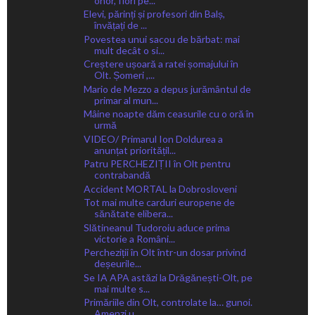
onor, flori pe...
Elevi, părinți și profesori din Balș,
învățați de ...
Povestea unui sacou de bărbat: mai
mult decât o si...
Creștere ușoară a ratei șomajului în
Olt. Șomeri ,...
Mario de Mezzo a depus jurământul de
primar al mun...
Mâine noapte dăm ceasurile cu o oră în
urmă
VIDEO/ Primarul Ion Doldurea a
anunțat prioritățil...
Patru PERCHEZIȚII în Olt pentru
contrabandă
Accident MORTAL la Dobrosloveni
Tot mai multe carduri europene de
sănătate elibera...
Slătineanul Tudoroiu aduce prima
victorie a Români...
Percheziții în Olt într-un dosar privind
deșeurile...
Se IA APA astăzi la Drăgănești-Olt, pe
mai multe s...
Primăriile din Olt, controlate la… gunoi.
Amenzi u...