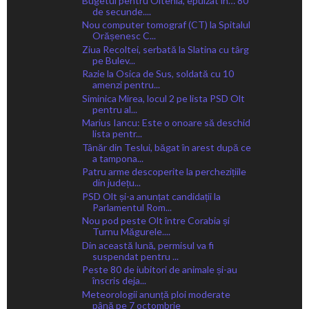
Bugetul pentru Oltenia, epuizat în… 80
de secunde....
Nou computer tomograf (CT) la Spitalul
Orășenesc C...
Ziua Recoltei, serbată la Slatina cu târg
pe Bulev...
Razie la Osica de Sus, soldată cu 10
amenzi pentru...
Siminica Mirea, locul 2 pe lista PSD Olt
pentru al...
Marius Iancu: Este o onoare să deschid
lista pentr...
Tânăr din Teslui, băgat în arest după ce
a tampona...
Patru arme descoperite la perchezițiile
din județu...
PSD Olt și-a anunțat candidații la
Parlamentul Rom...
Nou pod peste Olt între Corabia și
Turnu Măgurele....
Din această lună, permisul va fi
suspendat pentru ...
Peste 80 de iubitori de animale și-au
înscris deja...
Meteorologii anunță ploi moderate
până pe 7 octombrie