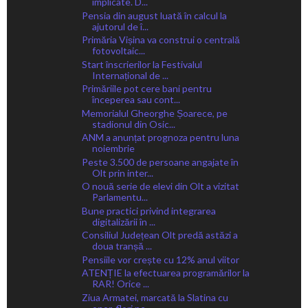
implicate. D...
Pensia din august luată în calcul la
ajutorul de î...
Primăria Vișina va construi o centrală
fotovoltaic...
Start înscrierilor la Festivalul
Internațional de ...
Primăriile pot cere bani pentru
începerea sau cont...
Memorialul Gheorghe Șoarece, pe
stadionul din Osic...
ANM a anunțat prognoza pentru luna
noiembrie
Peste 3.500 de persoane angajate în
Olt prin inter...
O nouă serie de elevi din Olt a vizitat
Parlamentu...
Bune practici privind integrarea
digitalizării în ...
Consiliul Județean Olt predă astăzi a
doua tranșă ...
Pensiile vor crește cu 12% anul viitor
ATENȚIE la efectuarea programărilor la
RAR! Orice ...
Ziua Armatei, marcată la Slatina cu