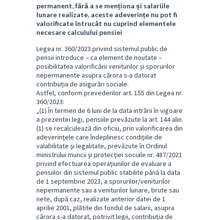
permanent, fără a se menționa și salariile
lunare realizate, aceste adeverințe nu pot fi
valorificate întrucât nu cuprind elementele
necesare calculului pensiei
Legea nr. 360/2023 privind sistemul public de
pensii introduce – ca element de noutate –
posibilitatea valorificării veniturilor și sporurilor
nepermanente asupra cărora s-a datorat
contribuția de asigurări sociale.
Astfel, conform prevederilor art. 155 din Legea nr.
360/2023:
„(1) În termen de 6 luni de la data intrării în vigoare
a prezentei legi, pensiile prevăzute la art. 144 alin.
(1) se recalculează din oficiu, prin valorificarea din
adeverinţele care îndeplinesc condiţiile de
valabilitate şi legalitate, prevăzute în Ordinul
ministrului muncii şi protecţiei sociale nr. 487/2021
privind efectuarea operaţiunilor de evaluare a
pensiilor din sistemul public stabilite până la data
de 1 septembrie 2023, a sporurilor/veniturilor
nepermanente sau a veniturilor lunare, brute sau
nete, după caz, realizate anterior datei de 1
aprilie 2001, plătite din fondul de salarii, asupra
cărora s-a datorat, potrivit legii, contribuţia de