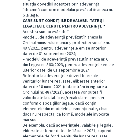
situația dovedirii acestora prin adeverință
întocmită conform modelului prevăzut în anexa nr.
6 la lege.
CARE SUNT CONDIȚIILE DE VALABILITATE ŞI
LEGALITATE CERUTE PENTRU ADEVERINȚE ?
Acestea sunt prevăzute în:
-modelul de adeverinţă prevăzut în anexa la
Ordinul ministrului muncii şi protecţiei sociale nr.
487/2021, pentru adeverințele emise anterior
datei de 01 septembrie 2024;
– modelul de adeverință prevăzut în anexa nr. 6
din Legea nr. 360/2023, pentru adeverințele emise
ulterior datei de 01 septembrie 2024.
Referitor la adeverințele doveditoare ale
veniturilor lunare realizate, eliberate anterior
datei de 18 iunie 2021 (data intrării în vigoare a
Ordinului nr. 487/2021), acestea vor putea fi
valorificate la stabilirea/recalcularea pensiei
conform dispozițiilor legale, dacă conțin
elementele din modelele susmenționate, chiar
dacă nu respectă, ca formă, modelele invocate
mai sus.
De exemplu, dacă adeverințele, valabile și legale,
eliberate anterior datei de 18 iunie 2021, cuprind
elementele de fond, veniturile lunare realizate