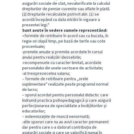
asigurări sociale de stat, nevalorificate la calculul
drepturilor de pensie cuvenite sau aflate în plată.
(2) Drepturile recalculate potrivit alin. (1) se
acordă începând cu data intrării în vigoare a
prezentei legi."
Sunt avute în vedere sumele reprezentând:
–
formele de retribuire în acord sau cu bucata, în
regie ori după timp, pe bază de tarife sau cote
procentuale;
-premiile anuale și premiile acordate în cursul
anului pentru realizări deosebite;
-recompensele cu caracter limitat, acordate
personalului din unele sectoare de activitate;
-al treisprezecelea salariu;
– formele de retribuire pentru „orele
suplimentare" realizate peste programul normal
de lucru;
– sporul acordat pentru personalul didactic care
îndrumă practica psihopedagogică și care asigură
perfecționarea de specialitate a învățătorilor și
educatorilor;
– indemnizațiile de muncă nenormată;
-alte sporuri care nu au avut caracter permanent
dar pentru care s-a datorat contribuția de
asigurări sociale și care se valorifică numai în