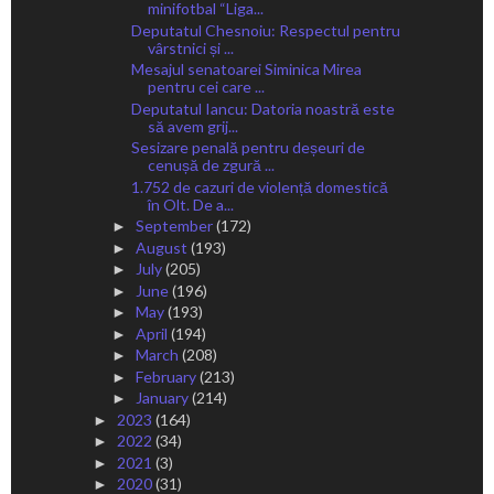
minifotbal “Liga...
Deputatul Chesnoiu: Respectul pentru
vârstnici și ...
Mesajul senatoarei Siminica Mirea
pentru cei care ...
Deputatul Iancu: Datoria noastră este
să avem grij...
Sesizare penală pentru deșeuri de
cenușă de zgură ...
1.752 de cazuri de violență domestică
în Olt. De a...
September
(172)
►
August
(193)
►
July
(205)
►
June
(196)
►
May
(193)
►
April
(194)
►
March
(208)
►
February
(213)
►
January
(214)
►
2023
(164)
►
2022
(34)
►
2021
(3)
►
2020
(31)
►