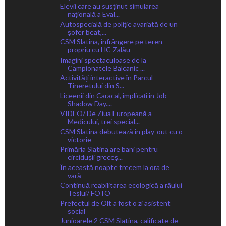
Elevii care au susținut simularea
națională a Eval...
Autospecială de poliție avariată de un
șofer beat,...
CSM Slatina, înfrângere pe teren
propriu cu HC Zalău
Imagini spectaculoase de la
Campionatele Balcanic ...
Activități interactive în Parcul
Tineretului din S...
Liceenii din Caracal, implicați în Job
Shadow Day....
VIDEO/ De Ziua Europeană a
Medicului, trei special...
CSM Slatina debutează în play-out cu o
victorie
Primăria Slatina are bani pentru
circidușii greceș...
În această noapte trecem la ora de
vară
Continuă reabilitarea ecologică a râului
Teslui/ FOTO
Prefectul de Olt a fost o zi asistent
social
Junioarele 2 CSM Slatina, calificate de