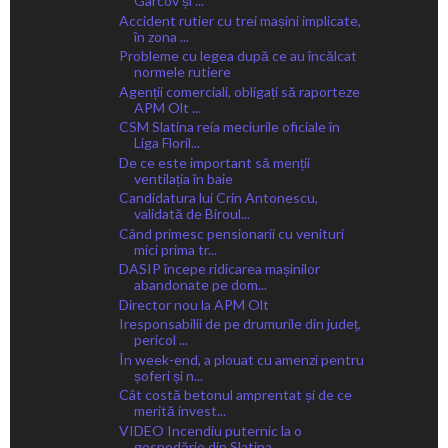
Gârcov și ...
Accident rutier cu trei mașini implicate,
în zona ...
Probleme cu legea după ce au încălcat
normele rutiere
Agenții comerciali, obligați să raporteze
APM Olt ...
CSM Slatina reia meciurile oficiale în
Liga Floril...
De ce este important să menții
ventilația în baie
Candidatura lui Crin Antonescu,
validată de Biroul...
Când primesc pensionarii cu venituri
mici prima tr...
DASIP începe ridicarea mașinilor
abandonate pe dom...
Director nou la APM Olt
Iresponsabilii de pe drumurile din județ,
pericol ...
În week-end, a plouat cu amenzi pentru
șoferi și n...
Cât costă betonul amprentat și de ce
merită invest...
VIDEO Incendiu puternic la o
gospodărie din Slatina