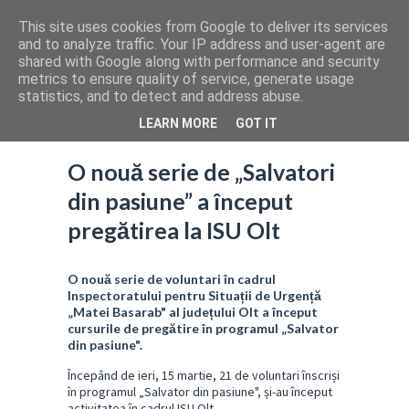
This site uses cookies from Google to deliver its services
and to analyze traffic. Your IP address and user-agent are
shared with Google along with performance and security
metrics to ensure quality of service, generate usage
statistics, and to detect and address abuse.
LEARN MORE
GOT IT
O nouă serie de „Salvatori
din pasiune” a început
pregătirea la ISU Olt
O nouă serie de voluntari în cadrul
Inspectoratului pentru Situații de Urgență
„Matei Basarab" al județului Olt a început
cursurile de pregătire în programul „Salvator
din pasiune".
Începând de ieri, 15 martie, 21 de voluntari înscriși
în programul „Salvator din pasiune", și-au început
activitatea în cadrul ISU Olt.