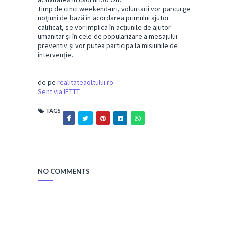
Timp de cinci weekend-uri, voluntarii vor parcurge
noţiuni de bază în acordarea primului ajutor
calificat, se vor implica în acţiunile de ajutor
umanitar şi în cele de popularizare a mesajului
preventiv și vor putea participa la misiunile de
intervenție.
de pe
realitateaoltului.ro
Sent via IFTTT
TAGS
NO COMMENTS