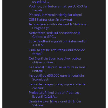
pe primul ...
Pod nou, din beton armat, pe DJ 653, la
Perieți
Pietonii, în vizorul rutieriștilor olteni
CSM Slatina, start în play-out
Acoperișuri smulse de vânt la Slatina și
Drăgănești
Activitatea sediului secundar de la
Caracal al SPC...
Sute de olteni angajați prin intermediul
AJOFM
Cum să prezici rezultatul unui meci de
fotbal?
Cetățenii din Scornicești vor putea
obține on-line...
La Caracal, “Bâlciul” se va muta în zona
unității ...
Investiții de 650.000 euro la liceul din
Scornicești
Serviciile de apă rurale, împovărate de
costuri: L...
Proiectul „Primul student” pentru
liceenii fără BA...
Urmărire ca-n filme a unui tânăr din
Vâlcele