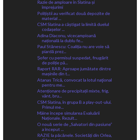
Razie de amploare în Slatina și
împrejurimi
Polițiștii au verificat două depozite de
material ...
CSM Slatina a câștigat la limită duelul
codașelor ...
Adina Diaconu, vicecampioană
națională la dublu fe...
Paul Stănescu: Coaliția nu are voie să
piardă prez...
Șofer cu permisul suspedat, fnugărit
de poliție pâ...
Raport RAR: Aproape jumătate dintre
mașinile din t...
Atanas Trică, convocat la lotul naţional
pentru me...
Atenționare de precipitații mixte, frig,
vânt, bru...
CSM Slatina, în grupa B a play-out-ului.
Primul me...
Mâine începe simularea Evaluării
Naționale. Rezult...
O nouă serie de „Salvatori din pasiune”
a început ...
RAZIE la păcănele. Societăți din Orlea,