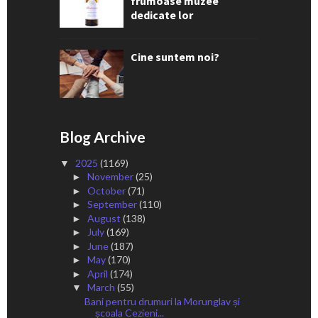
frumoase muzee
dedicate lor
Cine suntem noi?
Blog Archive
2025
(1169)
▼
November
(25)
►
October
(71)
►
September
(110)
►
August
(138)
►
July
(169)
►
June
(187)
►
May
(170)
►
April
(174)
►
March
(55)
▼
Bani pentru drumuri la Morunglav și
școala Cezieni...