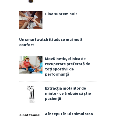
Cine suntem noi?
Un smartwatch iti aduce mai mult
confort
MovKinetic, clinica de
recuperare preferată de
toți sportivii de
performanță
Extracția molarilor de
minte - ce trebuie să știe
pacienții
A început în Olt simularea