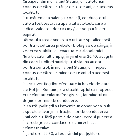
Cireașov, din municipiul Slatina, un autoturism
condus de către un tânăr de 31 de ani, din aceeași
localitate.
Întrucât emana halenă alcoolică, conducătorul
auto a fost testat cu aparatul etilotest, care a
indicat valoarea de 0,63 mg/l alcool pur în aerul
expirat.
Bărbatul a fost condus la o unitate spitalicească
pentru recoltarea probelor biologice de sânge, în
vederea stabilirii cu exactitate a alcoolemiei.
Nu a trecut mult timp și, în jurul orei 20:40, polițiștii
din cadrul Poliției municipiului Slatina au oprit
pentru control, în municipiul Slatina, un moped
condus de către un minor de 16 ani, din aceeași
localitate.
În urma verificărilor efectuate în bazele de date
ale Poliției Române, s-a stabilit faptul că mopedul
era neînmatriculat/neînregistrat, iar minorul nu
deținea permis de conducere.
În cauză, polițiștii au întocmit un dosar penal sub
aspectul săvârșirii infracțiunilor de conducerea
unui vehicul fără permis de conducere și punerea
în circulație sau conducerea unui vehicul
neînmatriculat.
În jurul orei 22:30, a fost rândul polițiștilor din