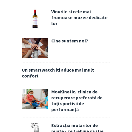
Vinurile si cele mai
frumoase muzee dedicate
lor
Cine suntem noi?
Un smartwatch iti aduce mai mult
confort
MovKinetic, clinica de
recuperare preferată de
toți sportivii de
performanță
Extracția molarilor de
minte - ce trebuie să știe