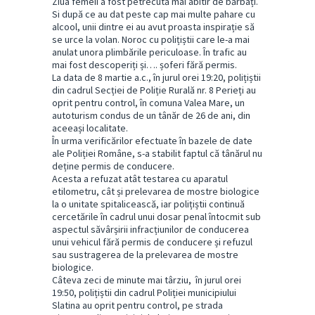
Ziua femeii a fost petrecută mai abitir de bărbați.
Si după ce au dat peste cap mai multe pahare cu
alcool, unii dintre ei au avut proasta inspirație să
se urce la volan. Noroc cu polițiștii care le-a mai
anulat unora plimbările periculoase. În trafic au
mai fost descoperiți și…. șoferi fără permis.
La data de 8 martie a.c., în jurul orei 19:20, polițiștii
din cadrul Secției de Poliție Rurală nr. 8 Perieți au
oprit pentru control, în comuna Valea Mare, un
autoturism condus de un tânăr de 26 de ani, din
aceeași localitate.
În urma verificărilor efectuate în bazele de date
ale Poliției Române, s-a stabilit faptul că tânărul nu
deține permis de conducere.
Acesta a refuzat atât testarea cu aparatul
etilometru, cât și prelevarea de mostre biologice
la o unitate spitalicească, iar polițiștii continuă
cercetările în cadrul unui dosar penal întocmit sub
aspectul săvârșirii infracțiunilor de conducerea
unui vehicul fără permis de conducere și refuzul
sau sustragerea de la prelevarea de mostre
biologice.
Câteva zeci de minute mai târziu, în jurul orei
19:50, polițiștii din cadrul Poliției municipiului
Slatina au oprit pentru control, pe strada