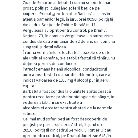
Ziua de 9 martie a debutat cum nu se poate mai
prost, polițiștii culegând șoferii beți ce pe
ciuperci. Primul ,,prieten al lui Bachus" a ajuns în
atenția oamenilor legii, în jurul orei 00:50, polițiștii
din cadrul Secției de Poliție Rurală nr. 11
Verguleasa au oprit pentru control, pe Drumul
Național 7B, în comuna Verguleasa, un autoturism
condus de către un tânăr de 32 de ani, din comuna
Lungești, județul Vâlcea.
În urma verificărilor efectuate în bazele de date
ale Poliției Române, s-a stabilit faptul că tânărul nu
deținea permis de conducere.
Întrucât emana halenă alcoolică, conducătorul
auto a fost testat cu aparatul etilometru, care a
indicat valoarea de 1,05 mg/l alcool pur în aerul
expirat.
Bărbatul a fost condus la o unitate spitalicească
pentru recoltarea probelor biologice de sânge, în
vederea stabilirii cu exactitate a
alcoolemiei.ercetat pentru abateri de la normele
rutiere
Cei mai muți șoferi beți au fost descoperiți de
polițiști pe parcursul serii. Astfel, în jurul orei
20:10, polițiștii din cadrul Serviciului Rutier Olt au
oprit pentru control, pe Drumul Județean 643, în