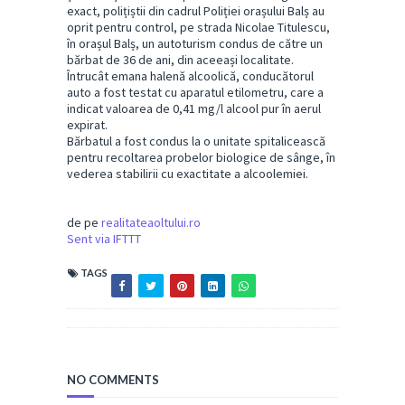
exact, polițiștii din cadrul Poliției orașului Balș au
oprit pentru control, pe strada Nicolae Titulescu,
în orașul Balș, un autoturism condus de către un
bărbat de 36 de ani, din aceeași localitate.
Întrucât emana halenă alcoolică, conducătorul
auto a fost testat cu aparatul etilometru, care a
indicat valoarea de 0,41 mg/l alcool pur în aerul
expirat.
Bărbatul a fost condus la o unitate spitalicească
pentru recoltarea probelor biologice de sânge, în
vederea stabilirii cu exactitate a alcoolemiei.
de pe
realitateaoltului.ro
Sent via IFTTT
TAGS
NO COMMENTS