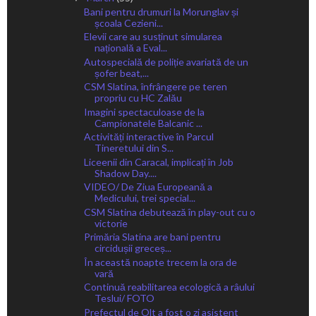
Bani pentru drumuri la Morunglav și
școala Cezieni...
Elevii care au susținut simularea
națională a Eval...
Autospecială de poliție avariată de un
șofer beat,...
CSM Slatina, înfrângere pe teren
propriu cu HC Zalău
Imagini spectaculoase de la
Campionatele Balcanic ...
Activități interactive în Parcul
Tineretului din S...
Liceenii din Caracal, implicați în Job
Shadow Day....
VIDEO/ De Ziua Europeană a
Medicului, trei special...
CSM Slatina debutează în play-out cu o
victorie
Primăria Slatina are bani pentru
circidușii greceș...
În această noapte trecem la ora de
vară
Continuă reabilitarea ecologică a râului
Teslui/ FOTO
Prefectul de Olt a fost o zi asistent