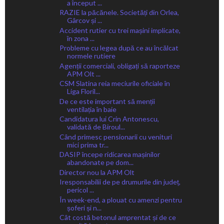
a început ...
RAZIE la păcănele. Societăți din Orlea,
Gârcov și ...
Accident rutier cu trei mașini implicate,
în zona ...
Probleme cu legea după ce au încălcat
normele rutiere
Agenții comerciali, obligați să raporteze
APM Olt ...
CSM Slatina reia meciurile oficiale în
Liga Floril...
De ce este important să menții
ventilația în baie
Candidatura lui Crin Antonescu,
validată de Biroul...
Când primesc pensionarii cu venituri
mici prima tr...
DASIP începe ridicarea mașinilor
abandonate pe dom...
Director nou la APM Olt
Iresponsabilii de pe drumurile din județ,
pericol ...
În week-end, a plouat cu amenzi pentru
șoferi și n...
Cât costă betonul amprentat și de ce