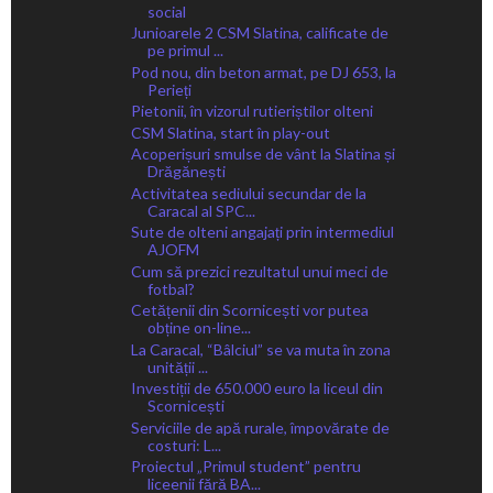
social
Junioarele 2 CSM Slatina, calificate de
pe primul ...
Pod nou, din beton armat, pe DJ 653, la
Perieți
Pietonii, în vizorul rutieriștilor olteni
CSM Slatina, start în play-out
Acoperișuri smulse de vânt la Slatina și
Drăgănești
Activitatea sediului secundar de la
Caracal al SPC...
Sute de olteni angajați prin intermediul
AJOFM
Cum să prezici rezultatul unui meci de
fotbal?
Cetățenii din Scornicești vor putea
obține on-line...
La Caracal, “Bâlciul” se va muta în zona
unității ...
Investiții de 650.000 euro la liceul din
Scornicești
Serviciile de apă rurale, împovărate de
costuri: L...
Proiectul „Primul student” pentru
liceenii fără BA...