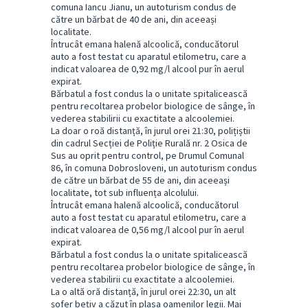
comuna Iancu Jianu, un autoturism condus de
către un bărbat de 40 de ani, din aceeași
localitate.
Întrucât emana halenă alcoolică, conducătorul
auto a fost testat cu aparatul etilometru, care a
indicat valoarea de 0,92 mg/l alcool pur în aerul
expirat.
Bărbatul a fost condus la o unitate spitalicească
pentru recoltarea probelor biologice de sânge, în
vederea stabilirii cu exactitate a alcoolemiei.
La doar o roă distanță, în jurul orei 21:30, polițiștii
din cadrul Secției de Poliție Rurală nr. 2 Osica de
Sus au oprit pentru control, pe Drumul Comunal
86, în comuna Dobrosloveni, un autoturism condus
de către un bărbat de 55 de ani, din aceeași
localitate, tot sub influența alcolului.
Întrucât emana halenă alcoolică, conducătorul
auto a fost testat cu aparatul etilometru, care a
indicat valoarea de 0,56 mg/l alcool pur în aerul
expirat.
Bărbatul a fost condus la o unitate spitalicească
pentru recoltarea probelor biologice de sânge, în
vederea stabilirii cu exactitate a alcoolemiei.
La o altă oră distanță, în jurul orei 22:30, un alt
șofer bețiv a căzut în plasa oamenilor legii. Mai