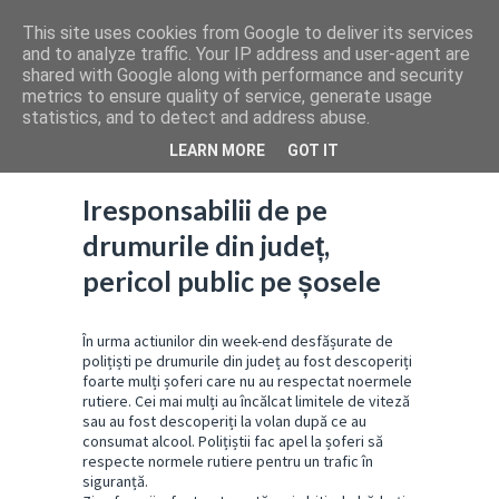
This site uses cookies from Google to deliver its services
and to analyze traffic. Your IP address and user-agent are
shared with Google along with performance and security
metrics to ensure quality of service, generate usage
statistics, and to detect and address abuse.
LEARN MORE
GOT IT
Iresponsabilii de pe
drumurile din județ,
pericol public pe șosele
În urma actiunilor din week-end desfășurate de
polițiști pe drumurile din județ au fost descoperiți
foarte mulți șoferi care nu au respectat noermele
rutiere. Cei mai mulți au încălcat limitele de viteză
sau au fost descoperiți la volan după ce au
consumat alcool. Polițiștii fac apel la șoferi să
respecte normele rutiere pentru un trafic în
siguranță.