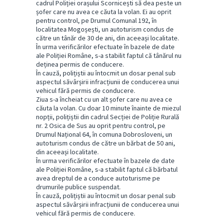
cadrul Poliției orașului Scornicești să dea peste un
șofer care nu avea ce căuta la volan. Ei au oprit
pentru control, pe Drumul Comunal 192, în
localitatea Mogoșești, un autoturism condus de
către un tânăr de 30 de ani, din aceeași localitate.
În urma verificărilor efectuate în bazele de date
ale Poliției Române, s-a stabilit faptul că tânărul nu
deținea permis de conducere.
În cauză, polițiștii au întocmit un dosar penal sub
aspectul săvârșirii infracțiunii de conducerea unui
vehicul fără permis de conducere.
Ziua s-a încheiat cu un alt șofer care nu avea ce
căuta la volan. Cu doar 10 minute înainte de miezul
nopții, polițiștii din cadrul Secției de Poliție Rurală
nr. 2 Osica de Sus au oprit pentru control, pe
Drumul Național 64, în comuna Dobrosloveni, un
autoturism condus de către un bărbat de 50 ani,
din aceeași localitate.
În urma verificărilor efectuate în bazele de date
ale Poliției Române, s-a stabilit faptul că bărbatul
avea dreptul de a conduce autoturisme pe
drumurile publice suspendat.
În cauză, polițiștii au întocmit un dosar penal sub
aspectul săvârșirii infracțiunii de conducerea unui
vehicul fără permis de conducere.