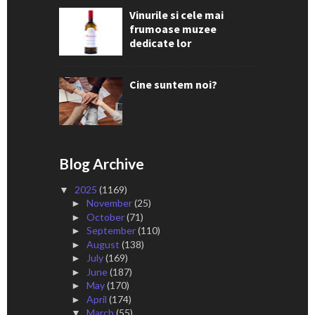
Vinurile si cele mai
frumoase muzee
dedicate lor
Cine suntem noi?
Blog Archive
2025
(1169)
▼
November
(25)
►
October
(71)
►
September
(110)
►
August
(138)
►
July
(169)
►
June
(187)
►
May
(170)
►
April
(174)
►
March
(55)
▼