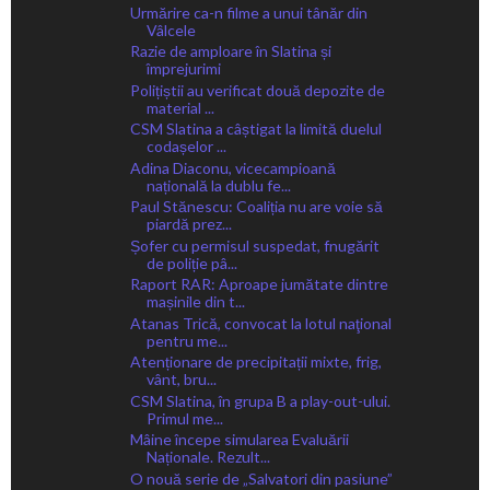
Urmărire ca-n filme a unui tânăr din
Vâlcele
Razie de amploare în Slatina și
împrejurimi
Polițiștii au verificat două depozite de
material ...
CSM Slatina a câștigat la limită duelul
codașelor ...
Adina Diaconu, vicecampioană
națională la dublu fe...
Paul Stănescu: Coaliția nu are voie să
piardă prez...
Șofer cu permisul suspedat, fnugărit
de poliție pâ...
Raport RAR: Aproape jumătate dintre
mașinile din t...
Atanas Trică, convocat la lotul naţional
pentru me...
Atenționare de precipitații mixte, frig,
vânt, bru...
CSM Slatina, în grupa B a play-out-ului.
Primul me...
Mâine începe simularea Evaluării
Naționale. Rezult...
O nouă serie de „Salvatori din pasiune”