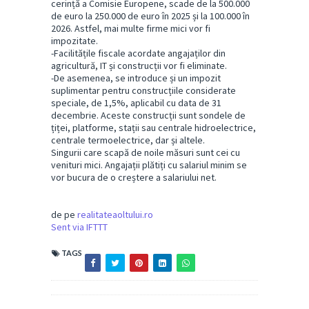
cerință a Comisie Europene, scade de la 500.000
de euro la 250.000 de euro în 2025 și la 100.000 în
2026. Astfel, mai multe firme mici vor fi
impozitate.
-Facilitățile fiscale acordate angajaților din
agricultură, IT și construcții vor fi eliminate.
-De asemenea, se introduce și un impozit
suplimentar pentru construcțiile considerate
speciale, de 1,5%, aplicabil cu data de 31
decembrie. Aceste construcții sunt sondele de
țiței, platforme, stații sau centrale hidroelectrice,
centrale termoelectrice, dar și altele.
Singurii care scapă de noile măsuri sunt cei cu
venituri mici. Angajații plătiți cu salariul minim se
vor bucura de o creștere a salariului net.
de pe
realitateaoltului.ro
Sent via IFTTT
TAGS