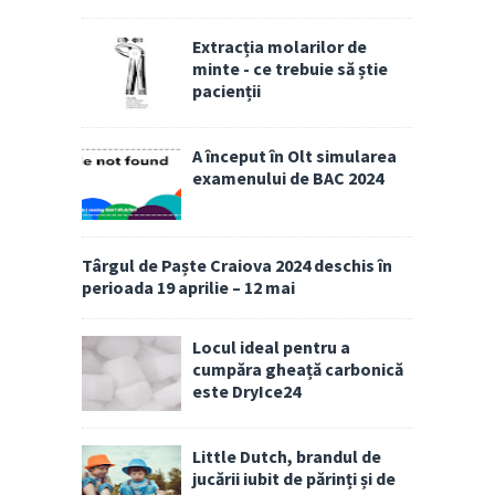
Extracția molarilor de
minte - ce trebuie să știe
pacienții
A început în Olt simularea
examenului de BAC 2024
Târgul de Paște Craiova 2024 deschis în
perioada 19 aprilie – 12 mai
Locul ideal pentru a
cumpăra gheață carbonică
este DryIce24
Little Dutch, brandul de
jucării iubit de părinți și de