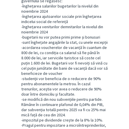
guvernului se regăsesc:
-înghețarea salariilor bugetarilor la nivelul din
noiembrie 2024
-înghețarea ajutoarelor sociale prin înghețarea
indicelui social de referință
-înghețarea veniturilor demnitarilor la nivelul din
noiembrie 2024
-bugetarii nu vor putea primi prime și bonusuri
-sunt înghețate angajările la stat, cu unele excepții
-acordarea voucherelor de vacanță în cuantum de
800 de lei, cu condiția ca salariul să fie până în
8.000 de lei, iar serviciile turistice să coste cel
puțin 1.600 de lei. Bugetarii vor fi nevoiți să vină cu
cel puțin jumătate din banii de vacanță dacă vor să
beneficieze de voucher
-studenţii vor beneficia de o reducere de 90%
pentru abonamentele la metrou. În cazul
trenurilor, aceştia vor avea o reducere de 90%
doar între domiciliu şi facultate.
-se modifică din nou subvențiile pentru partide.
Rămâne în continuare plafonul de 0,04% din PIB,
dar subvenția totală pentru 2025 va fi cu 25% mai
mică față de cea din 2024.
-impozitul pe dividende crește de la 8% la 10%.
-Pragul pentru impozitare a microîntreprinderilor,