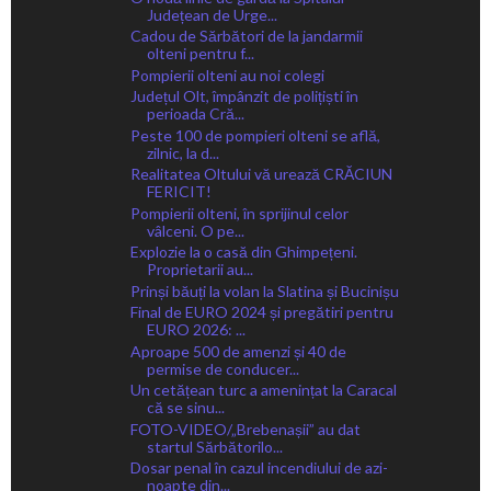
Județean de Urge...
Cadou de Sărbători de la jandarmii
olteni pentru f...
Pompierii olteni au noi colegi
Județul Olt, împânzit de polițiști în
perioada Cră...
Peste 100 de pompieri olteni se află,
zilnic, la d...
Realitatea Oltului vă urează CRĂCIUN
FERICIT!
Pompierii olteni, în sprijinul celor
vâlceni. O pe...
Explozie la o casă din Ghimpețeni.
Proprietarii au...
Prinși băuți la volan la Slatina și Bucinișu
Final de EURO 2024 și pregătiri pentru
EURO 2026: ...
Aproape 500 de amenzi și 40 de
permise de conducer...
Un cetățean turc a amenințat la Caracal
că se sinu...
FOTO-VIDEO/„Brebenașii” au dat
startul Sărbătorilo...
Dosar penal în cazul incendiului de azi-
noapte din...