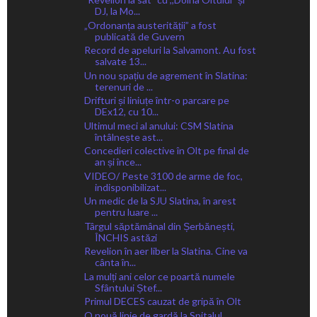
DJ, la Mo...
„Ordonanța austerității” a fost
publicată de Guvern
Record de apeluri la Salvamont. Au fost
salvate 13...
Un nou spațiu de agrement în Slatina:
terenuri de ...
Drifturi și liniuțe într-o parcare pe
DEx12, cu 10...
Ultimul meci al anului: CSM Slatina
întâlnește ast...
Concedieri colective în Olt pe final de
an și înce...
VIDEO/ Peste 3100 de arme de foc,
indisponibilizat...
Un medic de la SJU Slatina, în arest
pentru luare ...
Târgul săptămânal din Șerbănești,
ÎNCHIS astăzi
Revelion în aer liber la Slatina. Cine va
cânta în...
La mulți ani celor ce poartă numele
Sfântului Ștef...
Primul DECES cauzat de gripă în Olt
O nouă linie de gardă la Spitalul