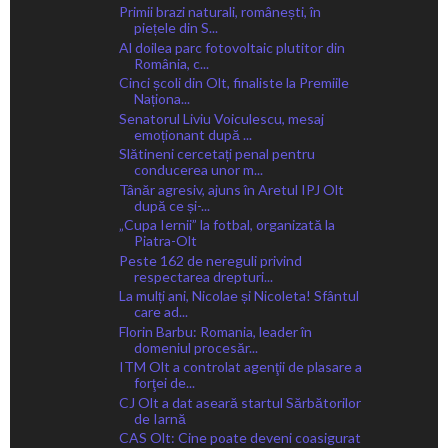
Primii brazi naturali, românești, în
piețele din S...
Al doilea parc fotovoltaic plutitor din
România, c...
Cinci școli din Olt, finaliste la Premiile
Naționa...
Senatorul Liviu Voiculescu, mesaj
emoționant după ...
Slătineni cercetați penal pentru
conducerea unor m...
Tânăr agresiv, ajuns în Aretul IPJ Olt
după ce și-...
„Cupa Iernii” la fotbal, organizată la
Piatra-Olt
Peste 162 de nereguli privind
respectarea drepturi...
La mulți ani, Nicolae și Nicoleta! Sfântul
care ad...
Florin Barbu: Romania, leader în
domeniul procesăr...
ITM Olt a controlat agenţii de plasare a
forţei de...
CJ Olt a dat aseară startul Sărbătorilor
de Iarnă
CAS Olt: Cine poate deveni coasigurat