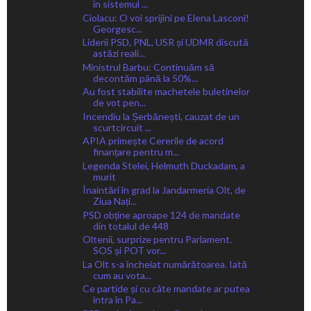
în sistemul ...
Ciolacu: O voi sprijini pe Elena Lasconi!
Georgesc...
Liderii PSD, PNL, USR și UDMR discută
astăzi reali...
Ministrul Barbu: Continuăm să
decontăm până la 50%...
Au fost stabilite machetele buletinelor
de vot pen...
Incendiu la Șerbănești, cauzat de un
scurtcircuit ...
APIA primește Cererile de acord
finanțare pentru m...
Legenda Stelei, Helmuth Duckadam, a
murit
Înaintări în grad la Jandarmeria Olt, de
Ziua Nați...
PSD obține aproape 124 de mandate
din totalul de 448
Oltenii, surprize pentru Parlament.
SOS și POT vor...
La Olt s-a încheiat numărătoarea. Iată
cum au vota...
Ce partide și cu câte mandate ar putea
intra în Pa...