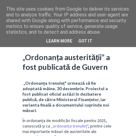
This site uses cookies from Google to deliver its services
and to analyze traffic. Your IP address and user-agent are
shared with Google along with performance and security
metrics to ensure quality of service, generate usage
statistics, and to detect and address abuse.
LEARN MORE
GOT IT
„Ordonanța austerității” a
fost publicată de Guvern
„Ordonanța trenuleț" urmează să fie
adoptată mâine, 30 decembrie. Proiectul a
fost publicat oficial astăzi în dezbatere
publică, de către Ministerul Finanțelor, iar
varianta finală a documentului cuprinde noi
măsuri.
În ordonanța de modificări fiscale pentru 2025,
cunoscută și ca
„ordonanța trenuleț"
, printre cele
mai importante măsuri de austeritate ale