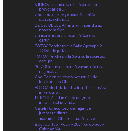
VIDEO/Incendiu la o hală din Slatina,
provocat de ...
Unde puteți merge acum în țară la
săniuș, schi, pa...
Bărbat DECEDAT într-un incendiu azi-
noapte la Slat...
Un mare actor a plecat să joace la
ceruri
FOTO/ Percheziție la Balș: Aproape 2
TONE de petar...
FOTO/ Percheziții la Slatina, la societăți
care pr...
30.748 locuri de muncă vacante la nivel
naţional, ...
Cod Galben de ceață pentru 44 de
localități din Olt
FOTO/ Mort de beat, a intrat cu mașina
în gardul S...
PERCHEZIȚII în Olt la un grup
infracțional privind...
Cătălin Grecu, zeci de inițiative
jumătate dintre ...
Jandarmeria Olt are o nouă ,,voce”
Balul Caritabil Rotary 2024 cu obiectiv
Cabinet Me...