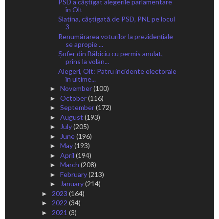
PSD a câștigat alegerile parlamentare
în Olt
Slatina, câștigată de PSD, PNL pe locul
3
Renumărarea voturilor la prezidențiale
se apropie ...
Șofer din Băbiciu cu permis anulat,
prins la volan...
Alegeri, Olt: Patru incidente electorale
în ultime...
November
(100)
►
October
(116)
►
September
(172)
►
August
(193)
►
July
(205)
►
June
(196)
►
May
(193)
►
April
(194)
►
March
(208)
►
February
(213)
►
January
(214)
►
2023
(164)
►
2022
(34)
►
2021
(3)
►