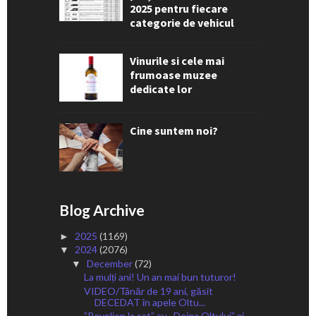
2025 pentru fiecare
categorie de vehicul
Vinurile si cele mai
frumoase muzee
dedicate lor
Cine suntem noi?
Blog Archive
2025
(1169)
►
2024
(2076)
▼
December
(72)
▼
La mulți ani! Un an mai bun tuturor!
VIDEO/Tânăr de 19 ani, găsit
DECEDAT în apele Oltu...
ˮRevelion la satˮ cu ,,Doina Oltuluiˮ și