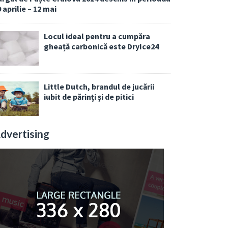
 aprilie – 12 mai
Locul ideal pentru a cumpăra
gheață carbonică este DryIce24
Little Dutch, brandul de jucării
iubit de părinți și de pitici
dvertising