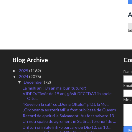
A
Blog Archive
Co
2025
(1169)
►
Nam
2024
(2076)
▼
December
(72)
▼
Emai
La mulți ani! Un an mai bun tuturor!
VIDEO/Tânăr de 19 ani, găsit DECEDAT în apele
Oltu...
Mes
ˮRevelion la satˮ cu ,,Doina Oltuluiˮ și DJ, la Mo...
„Ordonanța austerității” a fost publicată de Guvern
Record de apeluri la Salvamont. Au fost salvate 13...
Un nou spațiu de agrement în Slatina: terenuri de ...
Drifturi și liniuțe într-o parcare pe DEx12, cu 10...