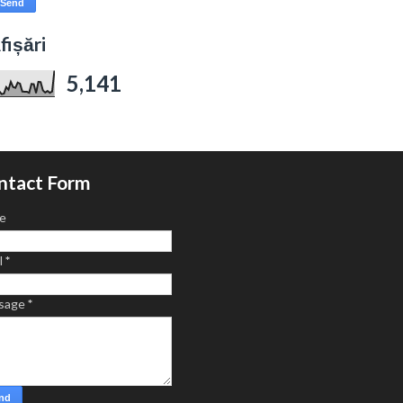
fișări
5,141
ntact Form
e
l
*
sage
*