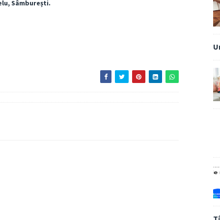
elu, Sâmburești.
U
T