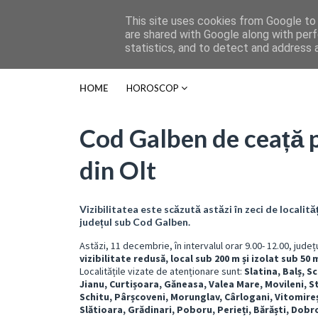
This site uses cookies from Google to d
are shared with Google along with perf
statistics, and to detect and address 
HOME
HOROSCOP
Cod Galben de ceață p
din Olt
Vizibilitatea este scăzută astăzi în zeci de localită
județul sub Cod Galben.
Astăzi, 11 decembrie, în intervalul orar 9.00- 12.00, jude
vizibilitate redusă, local sub 200 m și izolat sub 50 
Localitățile vizate de atenționare sunt:
Slatina, Balș, S
Jianu, Curtișoara, Găneasa, Valea Mare, Movileni, St
Schitu, Pârșcoveni, Morunglav, Cârlogani, Vitomireșt
Slătioara, Grădinari, Poboru, Perieți, Bărăști, Dobr