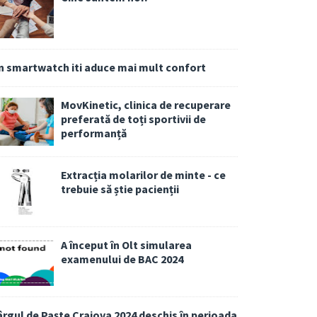
n smartwatch iti aduce mai mult confort
MovKinetic, clinica de recuperare
preferată de toți sportivii de
performanță
Extracția molarilor de minte - ce
trebuie să știe pacienții
A început în Olt simularea
examenului de BAC 2024
ârgul de Paște Craiova 2024 deschis în perioada