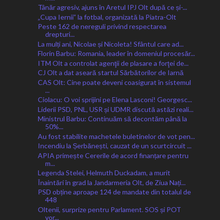
Tânăr agresiv, ajuns în Aretul IPJ Olt după ce și-...
„Cupa Iernii” la fotbal, organizată la Piatra-Olt
Peste 162 de nereguli privind respectarea
drepturi...
La mulți ani, Nicolae și Nicoleta! Sfântul care ad...
Florin Barbu: Romania, leader în domeniul procesăr...
ITM Olt a controlat agenţii de plasare a forţei de...
CJ Olt a dat aseară startul Sărbătorilor de Iarnă
CAS Olt: Cine poate deveni coasigurat în sistemul
...
Ciolacu: O voi sprijini pe Elena Lasconi! Georgesc...
Liderii PSD, PNL, USR și UDMR discută astăzi reali...
Ministrul Barbu: Continuăm să decontăm până la
50%...
Au fost stabilite machetele buletinelor de vot pen...
Incendiu la Șerbănești, cauzat de un scurtcircuit ...
APIA primește Cererile de acord finanțare pentru
m...
Legenda Stelei, Helmuth Duckadam, a murit
Înaintări în grad la Jandarmeria Olt, de Ziua Nați...
PSD obține aproape 124 de mandate din totalul de
448
Oltenii, surprize pentru Parlament. SOS și POT
vor...