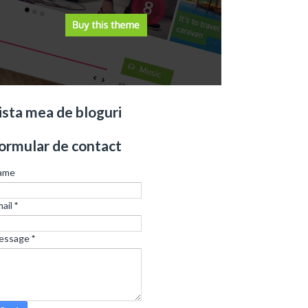
ista mea de bloguri
ormular de contact
ame
ail
*
essage
*