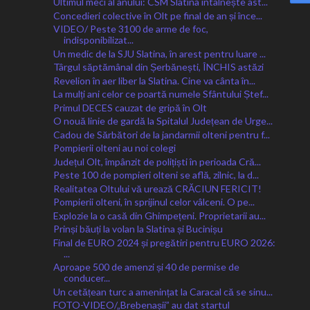
Ultimul meci al anului: CSM Slatina întâlnește ast...
Concedieri colective în Olt pe final de an și înce...
VIDEO/ Peste 3100 de arme de foc,
indisponibilizat...
Un medic de la SJU Slatina, în arest pentru luare ...
Târgul săptămânal din Șerbănești, ÎNCHIS astăzi
Revelion în aer liber la Slatina. Cine va cânta în...
La mulți ani celor ce poartă numele Sfântului Ștef...
Primul DECES cauzat de gripă în Olt
O nouă linie de gardă la Spitalul Județean de Urge...
Cadou de Sărbători de la jandarmii olteni pentru f...
Pompierii olteni au noi colegi
Județul Olt, împânzit de polițiști în perioada Cră...
Peste 100 de pompieri olteni se află, zilnic, la d...
Realitatea Oltului vă urează CRĂCIUN FERICIT!
Pompierii olteni, în sprijinul celor vâlceni. O pe...
Explozie la o casă din Ghimpețeni. Proprietarii au...
Prinși băuți la volan la Slatina și Bucinișu
Final de EURO 2024 și pregătiri pentru EURO 2026:
...
Aproape 500 de amenzi și 40 de permise de
conducer...
Un cetățean turc a amenințat la Caracal că se sinu...
FOTO-VIDEO/„Brebenașii” au dat startul