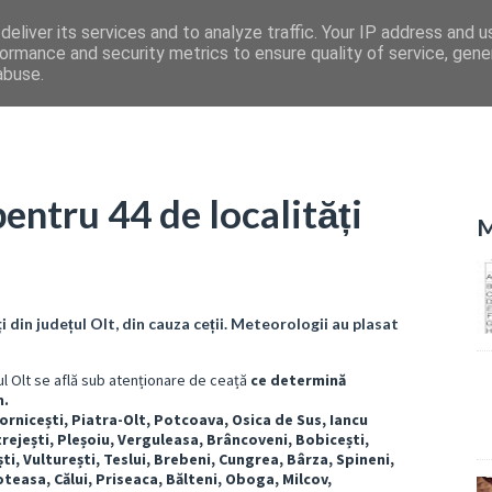
eliver its services and to analyze traffic. Your IP address and 
ormance and security metrics to ensure quality of service, gen
abuse.
entru 44 de localități
M
ți din județul Olt, din cauza ceții. Meteorologii au plasat
țul Olt se află sub atenționare de ceață
ce determină
m.
cornicești, Piatra-Olt, Potcoava, Osica de Sus, Iancu
rejești, Pleșoiu, Verguleasa, Brâncoveni, Bobicești,
i, Vulturești, Teslui, Brebeni, Cungrea, Bârza, Spineni,
oteasa, Călui, Priseaca, Bălteni, Oboga, Milcov,