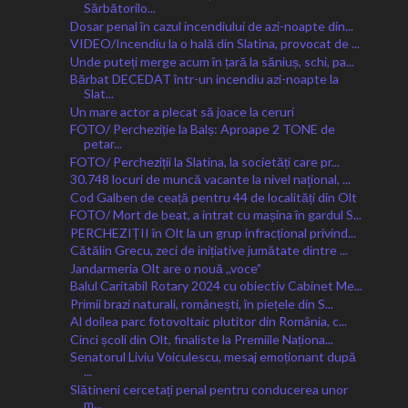
Sărbătorilo...
Dosar penal în cazul incendiului de azi-noapte din...
VIDEO/Incendiu la o hală din Slatina, provocat de ...
Unde puteți merge acum în țară la săniuș, schi, pa...
Bărbat DECEDAT într-un incendiu azi-noapte la
Slat...
Un mare actor a plecat să joace la ceruri
FOTO/ Percheziție la Balș: Aproape 2 TONE de
petar...
FOTO/ Percheziții la Slatina, la societăți care pr...
30.748 locuri de muncă vacante la nivel naţional, ...
Cod Galben de ceață pentru 44 de localități din Olt
FOTO/ Mort de beat, a intrat cu mașina în gardul S...
PERCHEZIȚII în Olt la un grup infracțional privind...
Cătălin Grecu, zeci de inițiative jumătate dintre ...
Jandarmeria Olt are o nouă ,,voce”
Balul Caritabil Rotary 2024 cu obiectiv Cabinet Me...
Primii brazi naturali, românești, în piețele din S...
Al doilea parc fotovoltaic plutitor din România, c...
Cinci școli din Olt, finaliste la Premiile Naționa...
Senatorul Liviu Voiculescu, mesaj emoționant după
...
Slătineni cercetați penal pentru conducerea unor
m...