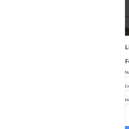
L
F
N
Em
M