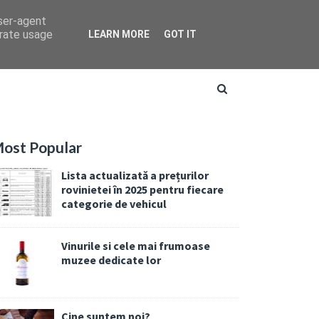
user-agent
erate usage
LEARN MORE
GOT IT
ost Popular
Lista actualizată a prețurilor
rovinietei în 2025 pentru fiecare
categorie de vehicul
Vinurile si cele mai frumoase
muzee dedicate lor
Cine suntem noi?