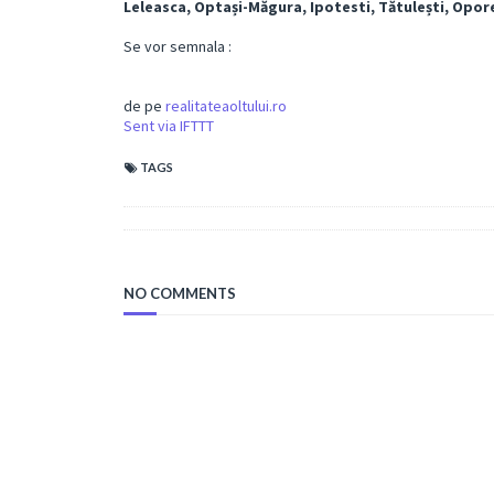
Leleasca, Optași-Măgura, Ipotesti, Tătulești, Opor
Se vor semnala :
de pe
realitateaoltului.ro
Sent via IFTTT
TAGS
NO COMMENTS